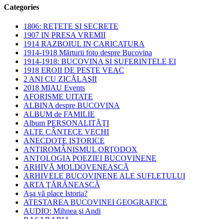
Categories
1806: REŢETE ŞI SECRETE
1907 IN PRESA VREMII
1914 RAZBOIUL IN CARICATURA
1914-1918 Mărturii foto despre Bucovina
1914-1918: BUCOVINA SI SUFERINTELE EI
1918 EROII DE PESTE VEAC
2 ANI CU ZICĂLAŞII
2018 MIAU Events
AFORISME UITATE
ALBINA despre BUCOVINA
ALBUM de FAMILIE
Album PERSONALITĂŢI
ALTE CÂNTECE VECHI
ANECDOTE ISTORICE
ANTIROMÂNISMUL ORTODOX
ANTOLOGIA POEZIEI BUCOVINENE
ARHIVĂ MOLDOVENEASCĂ
ARHIVELE BUCOVINENE ALE SUFLETULUI
ARTA ŢĂRĂNEASCĂ
Aşa vă place Istoria?
ATESTAREA BUCOVINEI GEOGRAFICE
AUDIO: Mihnea şi Andi