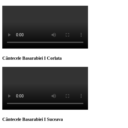
Cântecele Basarabiei I Corlata
Cântecele Basarabiei I Suceava