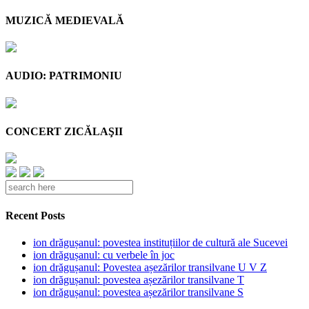
MUZICĂ MEDIEVALĂ
AUDIO: PATRIMONIU
CONCERT ZICĂLAŞII
Recent Posts
ion drăgușanul: povestea instituțiilor de cultură ale Sucevei
ion drăgușanul: cu verbele în joc
ion drăgușanul: Povestea așezărilor transilvane U V Z
ion drăgușanul: povestea așezărilor transilvane T
ion drăgușanul: povestea așezărilor transilvane S