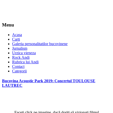
Menu
Acasa
Carti
Galeria personalitatilor bucovinene
Jurnalism
Urzica vieneza
Rock Andi
Rubrica lui Andi
Contact
Categorii
Bucovina Acoustic Park 2019: Concertul TOULOUSE
LAUTREC
Faceţi click pe imagine, dacă doriţi să vizionaţi filmul