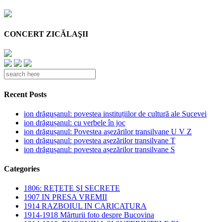
CONCERT ZICĂLAŞII
Recent Posts
ion drăgușanul: povestea instituțiilor de cultură ale Sucevei
ion drăgușanul: cu verbele în joc
ion drăgușanul: Povestea așezărilor transilvane U V Z
ion drăgușanul: povestea așezărilor transilvane T
ion drăgușanul: povestea așezărilor transilvane S
Categories
1806: REŢETE ŞI SECRETE
1907 IN PRESA VREMII
1914 RAZBOIUL IN CARICATURA
1914-1918 Mărturii foto despre Bucovina