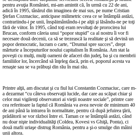
pentru avuţia României, mi-am amintit că, în urmă cu 22 de ani,
adică în 1995, tânărul din imaginea de mai sus, pe nume Cristian
Ştefan Cozmaciuc, anticipase milimetric ceea ce se întâmplă astăzi,
contrariindu-i pe unii, înspăimântându-i pe alţii şi lăsându-ne pe toţi
fără de viitor. În 1995, când toţi eram revoltaţi de prorocirea lui
Brucan, conform căreia unui “popor stupid” ca al nostru îi vor fi
necesare două decenii, ca să se trezească la realitate şi să devină un
popor democratic, lucram o carte, “Drumul spre succes”, drept
mărturie a începuturilor noului capitalism în România. Am stat la
poveşti cu mulţi, mulţi oameni de afaceri din judeţ, ba şi cu membrii
familiilor lor, încercând să înţeleg dacă, prin ei, poporul acesta va
renaşte sau se va prăbuşi din rău în mai rău.
*
Printre alţii, am discutat şi cu fiul lui Constantin Cozmaciuc, care m-
a dezarmat “cu câteva observaţii lucide, dar care au scăpat chiar şi
celor mai vigilenţi observatori ai vieţii noastre sociale”, printre care
cea referitoare la faptul că România va avea nevoie de minimum 40
de ani până la intrarea în normalitate, pentru că după jefuirea ţării,
prădătorii se vor război între ei. Taman ce se întâmplă astăzi, când
nu doar nişte individualităţi (Coldea, Kovesi vs Ghiţă, Ponta), ci
două mafii uriaşe distrug România, pentru a şi-o smulge din mâini
unii altora.