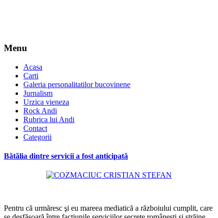
Menu
Acasa
Carti
Galeria personalitatilor bucovinene
Jurnalism
Urzica vieneza
Rock Andi
Rubrica lui Andi
Contact
Categorii
Bătălia dintre servicii a fost anticipată
*
Pentru că urmăresc şi eu mareea mediatică a războiului cumplit, care
se desfăşoară între facţiunile serviciilor secrete româneşti şi străine