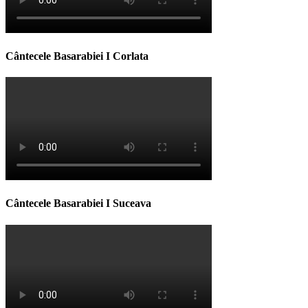
Cântecele Basarabiei I Corlata
Cântecele Basarabiei I Suceava