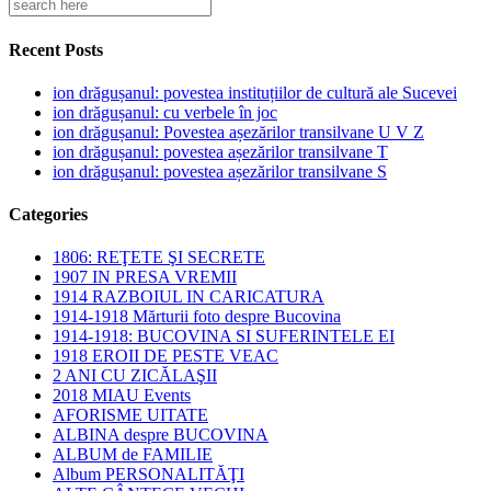
Recent Posts
ion drăgușanul: povestea instituțiilor de cultură ale Sucevei
ion drăgușanul: cu verbele în joc
ion drăgușanul: Povestea așezărilor transilvane U V Z
ion drăgușanul: povestea așezărilor transilvane T
ion drăgușanul: povestea așezărilor transilvane S
Categories
1806: REŢETE ŞI SECRETE
1907 IN PRESA VREMII
1914 RAZBOIUL IN CARICATURA
1914-1918 Mărturii foto despre Bucovina
1914-1918: BUCOVINA SI SUFERINTELE EI
1918 EROII DE PESTE VEAC
2 ANI CU ZICĂLAŞII
2018 MIAU Events
AFORISME UITATE
ALBINA despre BUCOVINA
ALBUM de FAMILIE
Album PERSONALITĂŢI