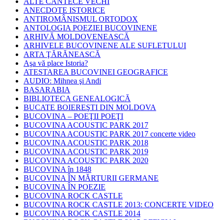
ALTE CÂNTECE VECHI
ANECDOTE ISTORICE
ANTIROMÂNISMUL ORTODOX
ANTOLOGIA POEZIEI BUCOVINENE
ARHIVĂ MOLDOVENEASCĂ
ARHIVELE BUCOVINENE ALE SUFLETULUI
ARTA ŢĂRĂNEASCĂ
Aşa vă place Istoria?
ATESTAREA BUCOVINEI GEOGRAFICE
AUDIO: Mihnea şi Andi
BASARABIA
BIBLIOTECA GENEALOGICĂ
BUCATE BOIEREŞTI DIN MOLDOVA
BUCOVINA – POEŢII POEŢI
BUCOVINA ACOUSTIC PARK 2017
BUCOVINA ACOUSTIC PARK 2017 concerte video
BUCOVINA ACOUSTIC PARK 2018
BUCOVINA ACOUSTIC PARK 2019
BUCOVINA ACOUSTIC PARK 2020
BUCOVINA în 1848
BUCOVINA ÎN MĂRTURII GERMANE
BUCOVINA ÎN POEZIE
BUCOVINA ROCK CASTLE
BUCOVINA ROCK CASTLE 2013: CONCERTE VIDEO
BUCOVINA ROCK CASTLE 2014