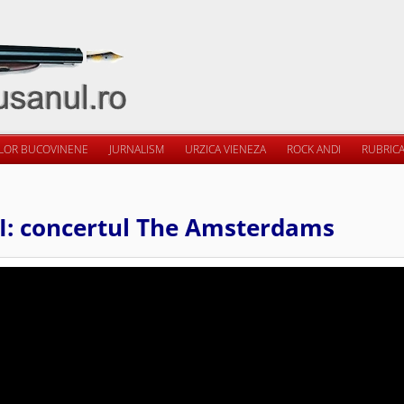
ILOR BUCOVINENE
JURNALISM
URZICA VIENEZA
ROCK ANDI
RUBRICA
II: concertul The Amsterdams