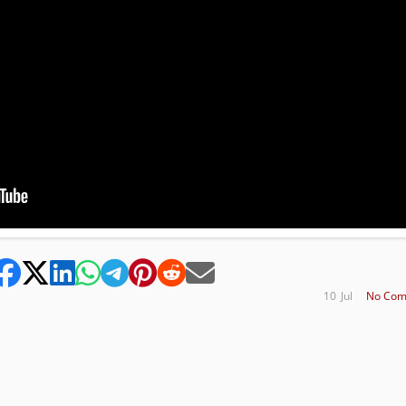
10
Jul
No Com