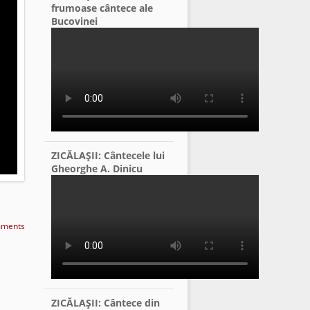
frumoase cântece ale
Bucovinei
ZICĂLAŞII: Cântecele lui
Gheorghe A. Dinicu
ments
ZICĂLAŞII: Cântece din