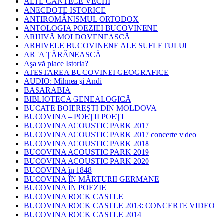
ALTE CÂNTECE VECHI
ANECDOTE ISTORICE
ANTIROMÂNISMUL ORTODOX
ANTOLOGIA POEZIEI BUCOVINENE
ARHIVĂ MOLDOVENEASCĂ
ARHIVELE BUCOVINENE ALE SUFLETULUI
ARTA ŢĂRĂNEASCĂ
Aşa vă place Istoria?
ATESTAREA BUCOVINEI GEOGRAFICE
AUDIO: Mihnea şi Andi
BASARABIA
BIBLIOTECA GENEALOGICĂ
BUCATE BOIEREŞTI DIN MOLDOVA
BUCOVINA – POEŢII POEŢI
BUCOVINA ACOUSTIC PARK 2017
BUCOVINA ACOUSTIC PARK 2017 concerte video
BUCOVINA ACOUSTIC PARK 2018
BUCOVINA ACOUSTIC PARK 2019
BUCOVINA ACOUSTIC PARK 2020
BUCOVINA în 1848
BUCOVINA ÎN MĂRTURII GERMANE
BUCOVINA ÎN POEZIE
BUCOVINA ROCK CASTLE
BUCOVINA ROCK CASTLE 2013: CONCERTE VIDEO
BUCOVINA ROCK CASTLE 2014