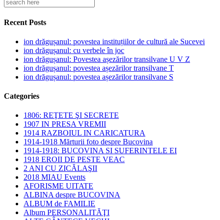
Recent Posts
ion drăgușanul: povestea instituțiilor de cultură ale Sucevei
ion drăgușanul: cu verbele în joc
ion drăgușanul: Povestea așezărilor transilvane U V Z
ion drăgușanul: povestea așezărilor transilvane T
ion drăgușanul: povestea așezărilor transilvane S
Categories
1806: REŢETE ŞI SECRETE
1907 IN PRESA VREMII
1914 RAZBOIUL IN CARICATURA
1914-1918 Mărturii foto despre Bucovina
1914-1918: BUCOVINA SI SUFERINTELE EI
1918 EROII DE PESTE VEAC
2 ANI CU ZICĂLAŞII
2018 MIAU Events
AFORISME UITATE
ALBINA despre BUCOVINA
ALBUM de FAMILIE
Album PERSONALITĂŢI