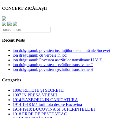
CONCERT ZICĂLAŞII
Recent Posts
ion drăgușanul: povestea instituțiilor de cultură ale Sucevei
ion drăgușanul: cu verbele în joc
ion drăgușanul: Povestea așezărilor transilvane U V Z
ion drăgușanul: povestea așezărilor transilvane T
ion drăgușanul: povestea așezărilor transilvane S
Categories
1806: REŢETE ŞI SECRETE
1907 IN PRESA VREMII
1914 RAZBOIUL IN CARICATURA
1914-1918 Mărturii foto despre Bucovina
1914-1918: BUCOVINA SI SUFERINTELE EI
1918 EROII DE PESTE VEAC