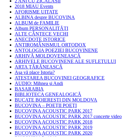
2 ANI CU ZICĂLAŞII
2018 MIAU Events
AFORISME UITATE
ALBINA despre BUCOVINA
ALBUM de FAMILIE
Album PERSONALITĂŢI
ALTE CÂNTECE VECHI
ANECDOTE ISTORICE
ANTIROMÂNISMUL ORTODOX
ANTOLOGIA POEZIEI BUCOVINENE
ARHIVĂ MOLDOVENEASCĂ
ARHIVELE BUCOVINENE ALE SUFLETULUI
ARTA ŢĂRĂNEASCĂ
Aşa vă place Istoria?
ATESTAREA BUCOVINEI GEOGRAFICE
AUDIO: Mihnea şi Andi
BASARABIA
BIBLIOTECA GENEALOGICĂ
BUCATE BOIEREŞTI DIN MOLDOVA
BUCOVINA – POEŢII POEŢI
BUCOVINA ACOUSTIC PARK 2017
BUCOVINA ACOUSTIC PARK 2017 concerte video
BUCOVINA ACOUSTIC PARK 2018
BUCOVINA ACOUSTIC PARK 2019
BUCOVINA ACOUSTIC PARK 2020