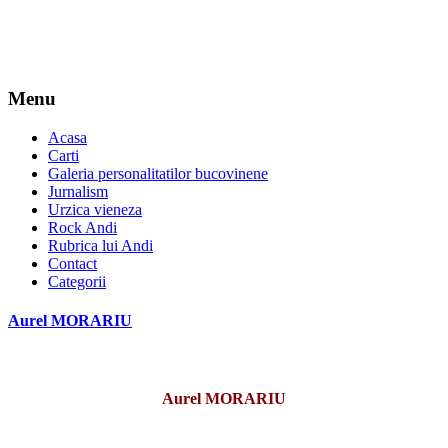
Menu
Acasa
Carti
Galeria personalitatilor bucovinene
Jurnalism
Urzica vieneza
Rock Andi
Rubrica lui Andi
Contact
Categorii
Aurel MORARIU
Aurel MORARIU