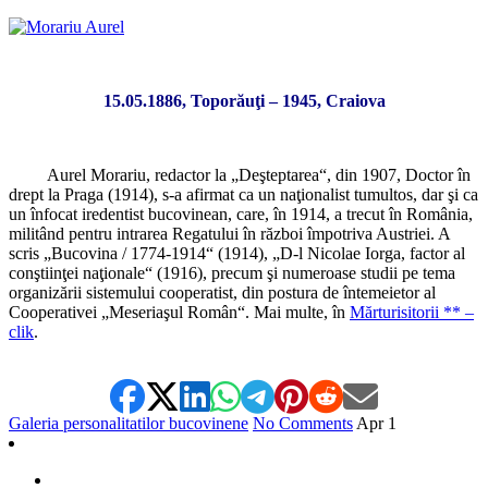
15.05.1886, Toporăuţi – 1945, Craiova
Aurel Morariu, redactor la „Deşteptarea“, din 1907, Doctor în
drept la Praga (1914), s-a afirmat ca un naţionalist tumultos, dar şi ca
un înfocat iredentist bucovinean, care, în 1914, a trecut în România,
militând pentru intrarea Regatului în război împotriva Austriei. A
scris „Bucovina / 1774-1914“ (1914), „D-l Nicolae Iorga, factor al
conştiinţei naţionale“ (1916), precum şi numeroase studii pe tema
organizării sistemului cooperatist, din postura de întemeietor al
Cooperativei „Meseriaşul Român“. Mai multe, în
Mărturisitorii ** –
clik
.
Galeria personalitatilor bucovinene
No Comments
Apr
1