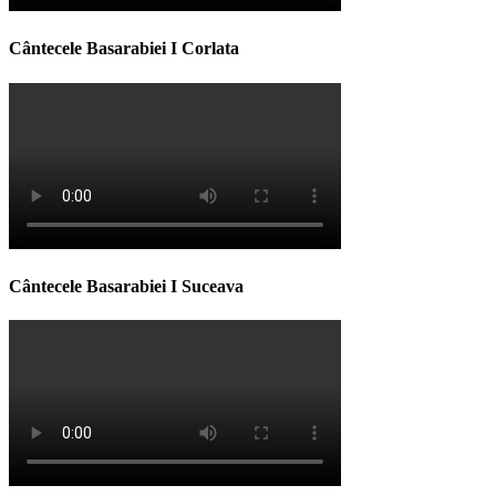
Cântecele Basarabiei I Corlata
Cântecele Basarabiei I Suceava