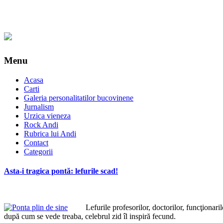
Menu
Acasa
Carti
Galeria personalitatilor bucovinene
Jurnalism
Urzica vieneza
Rock Andi
Rubrica lui Andi
Contact
Categorii
Asta-i tragica pontă: lefurile scad!
Lefurile profesorilor, doctorilor, funcţionarilor
după cum se vede treaba, celebrul zid îl inspiră fecund.