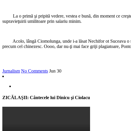
La o primă şi pripită vedere, vestea e bună, din moment ce creşte, la 
supravieţuirii umilitoare prin salariu minim.
Acolo, lângă Ciomolunga, unde i-a lăsat Nechifor ot Suceava o sticlă
precum cel chinezesc. Oooo, dar nu-ţi mai face griji plagiatoare, Pont
Jurnalism
No Comments
Jun
30
ZICĂLAŞII: Cântecele lui Dinicu şi Ciolacu