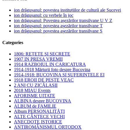
ion drăgușanul: povestea instituțiilor de cultură ale Sucevei
ion drăgușanul: cu verbele în joc
ion drăgușanul: Povestea așezărilor transilvane U V Z
ion drăgușanul: povestea așezărilor transilvane T
ion drăgușanul: povestea așezărilor transilvane S
Categories
1806: REŢETE ŞI SECRETE
1907 IN PRESA VREMII
1914 RAZBOIUL IN CARICATURA
1914-1918 Mărturii foto despre Bucovina
1914-1918: BUCOVINA SI SUFERINTELE EI
1918 EROII DE PESTE VEAC
2 ANI CU ZICĂLAŞII
2018 MIAU Events
AFORISME UITATE
ALBINA despre BUCOVINA
ALBUM de FAMILIE
Album PERSONALITĂŢI
ALTE CÂNTECE VECHI
ANECDOTE ISTORICE
ANTIROMÂNISMUL ORTODOX