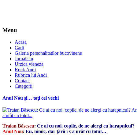
Menu
Acasa
Carti
Galeria personalitatilor bucovinene
Jurnalism
Urzica vieneza
Rock Andi
Rubrica lui Andi
Contact
Categorii
Anul Nou şi… toţi cei vechi
Traian Băsescu
:
Ce ai cu noi, copile, de ne alergi cu harapnicul?
Anul Nou
:
Eu, nimic, dar ţării i s-a urât cu totul…