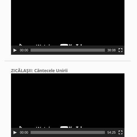
00:00
38:08
ZICĂLAŞII: Cântecele Unirii
Video
Player
00:00
54:25