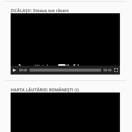
ZICĂLAŞII: Steaua sus răsare
Video
Player
00:00
55:43
HARTA LĂUTĂRIEI ROMÂNEŞTI (I)
Video
Player