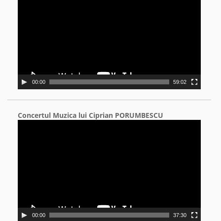
00:00
59:02
Concertul Muzica lui Ciprian PORUMBESCU
Video
Player
00:00
37:30