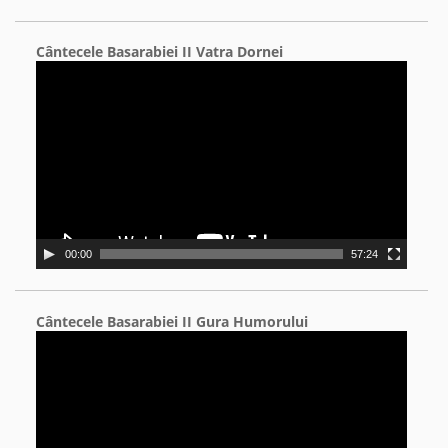
Cântecele Basarabiei II Vatra Dornei
Video
Player
00:00
57:24
Cântecele Basarabiei II Gura Humorului
Video
Player