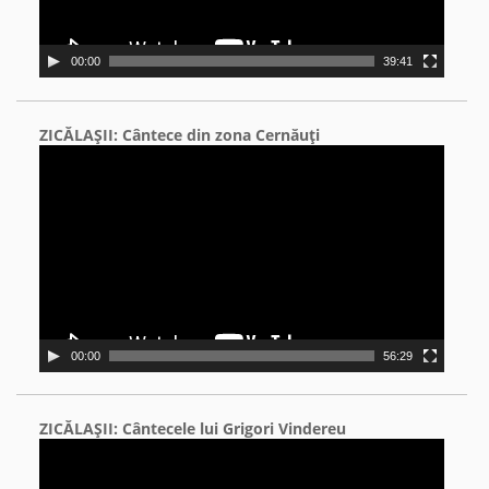
00:00
39:41
ZICĂLAŞII: Cântece din zona Cernăuţi
Video
Player
00:00
56:29
ZICĂLAŞII: Cântecele lui Grigori Vindereu
Video
Player