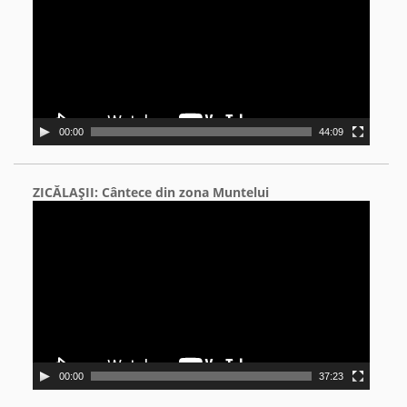
00:00
44:09
ZICĂLAŞII: Cântece din zona Muntelui
Video
Player
00:00
37:23