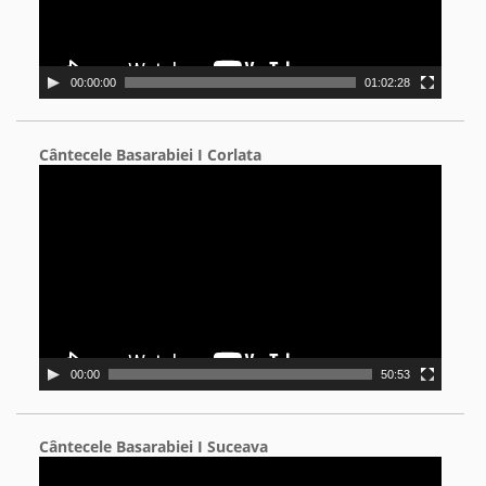
00:00:00
01:02:28
Cântecele Basarabiei I Corlata
Video
Player
00:00
50:53
Cântecele Basarabiei I Suceava
Video
Player