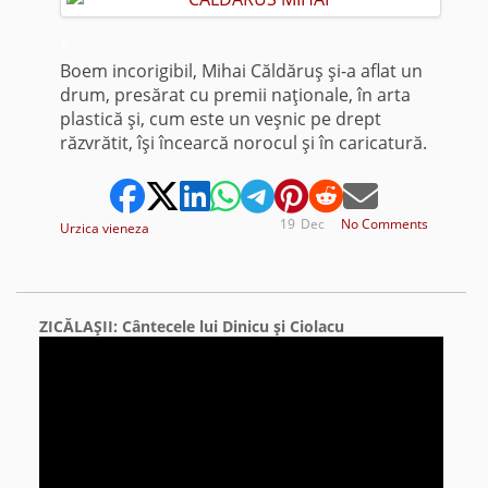
*
Boem incorigibil, Mihai Căldăruş şi-a aflat un
drum, presărat cu premii naţionale, în arta
plastică şi, cum este un veşnic pe drept
răzvrătit, îşi încearcă norocul şi în caricatură.
19
Dec
No Comments
Urzica vieneza
ZICĂLAŞII: Cântecele lui Dinicu şi Ciolacu
Video
Player