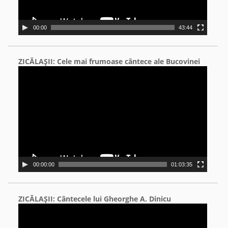
00:00
43:44
ZICĂLAŞII: Cele mai frumoase cântece ale Bucovinei
Video
Player
00:00:00
01:03:35
ZICĂLAŞII: Cântecele lui Gheorghe A. Dinicu
Video
Player