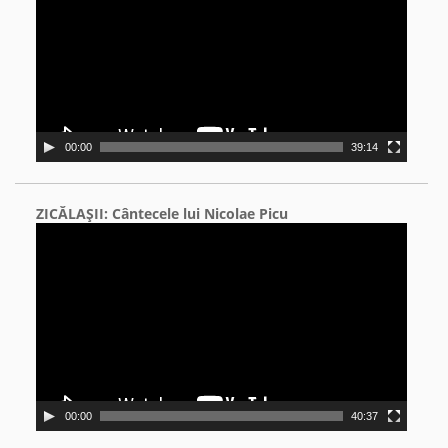
00:00
39:14
ZICĂLAŞII: Cântecele lui Nicolae Picu
Video
Player
00:00
40:37