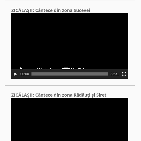
ZICĂLAŞII: Cântece din zona Sucevei
Video
Player
00:00
33:31
ZICĂLAŞII: Cântece din zona Rădăuţi şi Siret
Video
Player