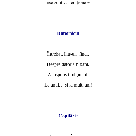
Însă sunt… tradiţionale.
*
*
Datornicul
*
Întrebat, într-un final,
Despre datoria-n bani,
A răspuns tradiţional:
La anul… şi la mulţi ani!
*
*
Copilărie
*