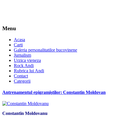
Menu
Acasa
Carti
Galeria personalitatilor bucovinene
Jurnalism
Urzica vieneza
Rock Andi
Rubrica lui Andi
Contact
Categorii
Antrenamentul epigramiştilor: Constantin Moldovan
Constantin Moldovanu
*