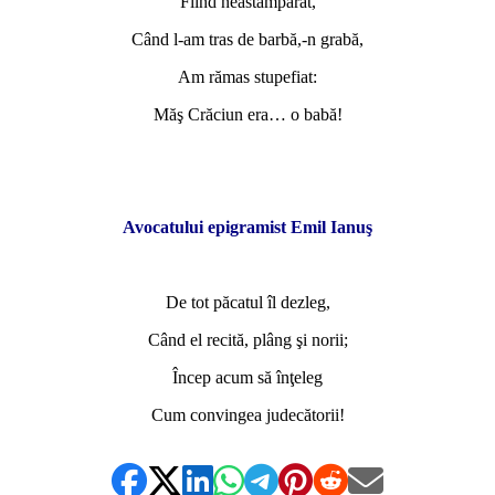
Fiind neastâmpărat,
Când l-am tras de barbă,-n grabă,
Am rămas stupefiat:
Măş Crăciun era… o babă!
*
*
Avocatului epigramist Emil Ianuş
*
De tot păcatul îl dezleg,
Când el recită, plâng şi norii;
Încep acum să înţeleg
Cum convingea judecătorii!