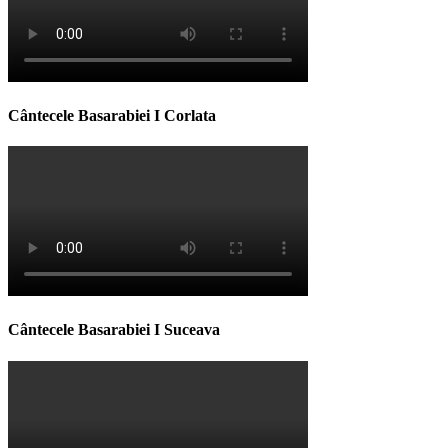
Cântecele Basarabiei I Corlata
Cântecele Basarabiei I Suceava