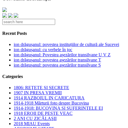
Recent Posts
ion drăgușanul: povestea instituțiilor de cultură ale Sucevei
ion drăgușanul: cu verbele în joc
ion drăgușanul: Povestea așezărilor transilvane U V Z
ion drăgușanul: povestea așezărilor transilvane T
ion drăgușanul: povestea așezărilor transilvane S
Categories
1806: REŢETE ŞI SECRETE
1907 IN PRESA VREMII
1914 RAZBOIUL IN CARICATURA
1914-1918 Mărturii foto despre Bucovina
1914-1918: BUCOVINA SI SUFERINTELE EI
1918 EROII DE PESTE VEAC
2 ANI CU ZICĂLAŞII
2018 MIAU Events