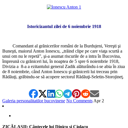
Istoricizantul zilei de 6 noiembrie 1918
Comandant al grănicerilor români de la Burdujeni, Vereşti şi
Buneşti, maiorul Anton Ionescu, „trăind clipe pe care viaţa scurtă a
unui om nu le repetă”, şi-a asumat riscurile de a intra în Bucovina,
împreună cu grăniceri lui, în noaptea de 5 spre 6 noiembrie 1918,
Divizia a 8-a a ezitantului general Zadik alăturându-i-se abia în ziua
de 8 noiembrie, când Anton Ionescu şi grănicerii lui treceau prin
Rădăuţi, grăbindu-se să acopere sectorul Rădăuţi-Seletin-Storojineţ.
Galeria personalitatilor bucovinene
No Comments
Apr
2
ZICĂLAŞII: Cântecele lui Dinicu şi Ciolacu