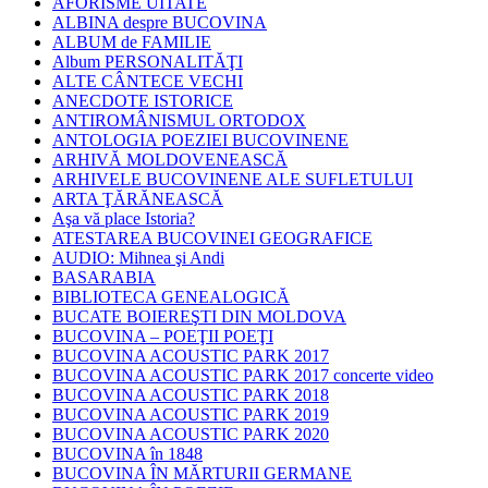
AFORISME UITATE
ALBINA despre BUCOVINA
ALBUM de FAMILIE
Album PERSONALITĂŢI
ALTE CÂNTECE VECHI
ANECDOTE ISTORICE
ANTIROMÂNISMUL ORTODOX
ANTOLOGIA POEZIEI BUCOVINENE
ARHIVĂ MOLDOVENEASCĂ
ARHIVELE BUCOVINENE ALE SUFLETULUI
ARTA ŢĂRĂNEASCĂ
Aşa vă place Istoria?
ATESTAREA BUCOVINEI GEOGRAFICE
AUDIO: Mihnea şi Andi
BASARABIA
BIBLIOTECA GENEALOGICĂ
BUCATE BOIEREŞTI DIN MOLDOVA
BUCOVINA – POEŢII POEŢI
BUCOVINA ACOUSTIC PARK 2017
BUCOVINA ACOUSTIC PARK 2017 concerte video
BUCOVINA ACOUSTIC PARK 2018
BUCOVINA ACOUSTIC PARK 2019
BUCOVINA ACOUSTIC PARK 2020
BUCOVINA în 1848
BUCOVINA ÎN MĂRTURII GERMANE