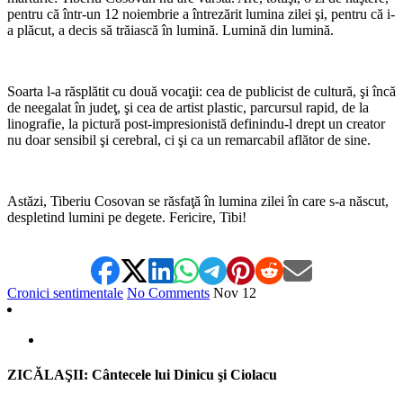
pentru că într-un 12 noiembrie a întrezărit lumina zilei şi, pentru că i-
a plăcut, a decis să trăiască în lumină. Lumină din lumină.
*
Soarta l-a răsplătit cu două vocaţii: cea de publicist de cultură, şi încă
de neegalat în judeţ, şi cea de artist plastic, parcursul rapid, de la
linografie, la pictură post-impresionistă definindu-l drept un creator
nu doar sensibil şi cerebral, ci şi ca un remarcabil aflător de sine.
*
Astăzi, Tiberiu Cosovan se răsfaţă în lumina zilei în care s-a născut,
despletind lumini pe degete. Fericire, Tibi!
Cronici sentimentale
No Comments
Nov
12
ZICĂLAŞII: Cântecele lui Dinicu şi Ciolacu