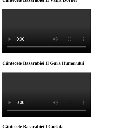
Cântecele Basarabiei II Vatra Dornei
Cântecele Basarabiei II Gura Humorului
Cântecele Basarabiei I Corlata