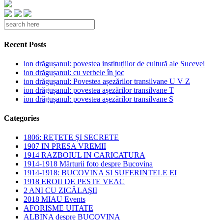
Recent Posts
ion drăgușanul: povestea instituțiilor de cultură ale Sucevei
ion drăgușanul: cu verbele în joc
ion drăgușanul: Povestea așezărilor transilvane U V Z
ion drăgușanul: povestea așezărilor transilvane T
ion drăgușanul: povestea așezărilor transilvane S
Categories
1806: REŢETE ŞI SECRETE
1907 IN PRESA VREMII
1914 RAZBOIUL IN CARICATURA
1914-1918 Mărturii foto despre Bucovina
1914-1918: BUCOVINA SI SUFERINTELE EI
1918 EROII DE PESTE VEAC
2 ANI CU ZICĂLAŞII
2018 MIAU Events
AFORISME UITATE
ALBINA despre BUCOVINA