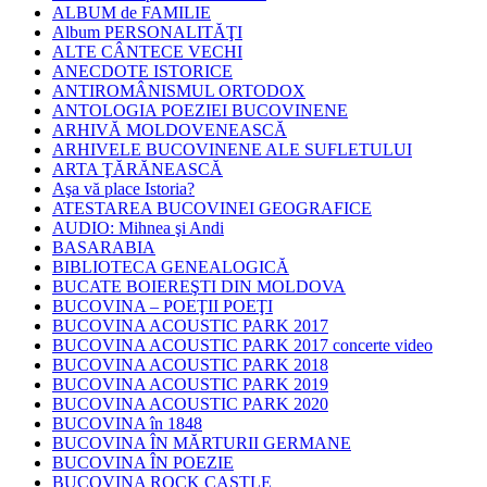
ALBUM de FAMILIE
Album PERSONALITĂŢI
ALTE CÂNTECE VECHI
ANECDOTE ISTORICE
ANTIROMÂNISMUL ORTODOX
ANTOLOGIA POEZIEI BUCOVINENE
ARHIVĂ MOLDOVENEASCĂ
ARHIVELE BUCOVINENE ALE SUFLETULUI
ARTA ŢĂRĂNEASCĂ
Aşa vă place Istoria?
ATESTAREA BUCOVINEI GEOGRAFICE
AUDIO: Mihnea şi Andi
BASARABIA
BIBLIOTECA GENEALOGICĂ
BUCATE BOIEREŞTI DIN MOLDOVA
BUCOVINA – POEŢII POEŢI
BUCOVINA ACOUSTIC PARK 2017
BUCOVINA ACOUSTIC PARK 2017 concerte video
BUCOVINA ACOUSTIC PARK 2018
BUCOVINA ACOUSTIC PARK 2019
BUCOVINA ACOUSTIC PARK 2020
BUCOVINA în 1848
BUCOVINA ÎN MĂRTURII GERMANE
BUCOVINA ÎN POEZIE
BUCOVINA ROCK CASTLE