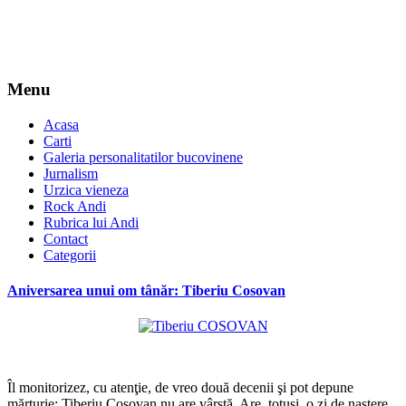
Menu
Acasa
Carti
Galeria personalitatilor bucovinene
Jurnalism
Urzica vieneza
Rock Andi
Rubrica lui Andi
Contact
Categorii
Aniversarea unui om tânăr: Tiberiu Cosovan
*
Îl monitorizez, cu atenţie, de vreo două decenii şi pot depune
mărturie: Tiberiu Cosovan nu are vârstă. Are, totuşi, o zi de naştere,