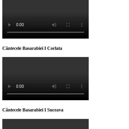
Cântecele Basarabiei I Corlata
Cântecele Basarabiei I Suceava