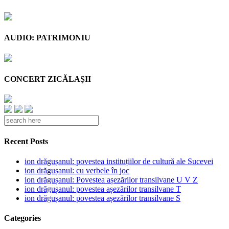
AUDIO: PATRIMONIU
CONCERT ZICĂLAŞII
Recent Posts
ion drăgușanul: povestea instituțiilor de cultură ale Sucevei
ion drăgușanul: cu verbele în joc
ion drăgușanul: Povestea așezărilor transilvane U V Z
ion drăgușanul: povestea așezărilor transilvane T
ion drăgușanul: povestea așezărilor transilvane S
Categories