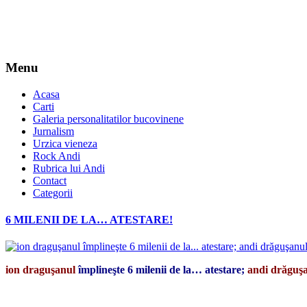
Menu
Acasa
Carti
Galeria personalitatilor bucovinene
Jurnalism
Urzica vieneza
Rock Andi
Rubrica lui Andi
Contact
Categorii
6 MILENII DE LA… ATESTARE!
ion draguşanul
împlineşte 6 milenii de la… atestare;
andi drăguş