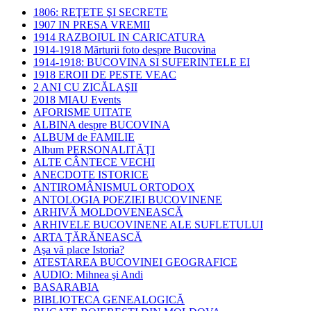
1806: REŢETE ŞI SECRETE
1907 IN PRESA VREMII
1914 RAZBOIUL IN CARICATURA
1914-1918 Mărturii foto despre Bucovina
1914-1918: BUCOVINA SI SUFERINTELE EI
1918 EROII DE PESTE VEAC
2 ANI CU ZICĂLAŞII
2018 MIAU Events
AFORISME UITATE
ALBINA despre BUCOVINA
ALBUM de FAMILIE
Album PERSONALITĂŢI
ALTE CÂNTECE VECHI
ANECDOTE ISTORICE
ANTIROMÂNISMUL ORTODOX
ANTOLOGIA POEZIEI BUCOVINENE
ARHIVĂ MOLDOVENEASCĂ
ARHIVELE BUCOVINENE ALE SUFLETULUI
ARTA ŢĂRĂNEASCĂ
Aşa vă place Istoria?
ATESTAREA BUCOVINEI GEOGRAFICE
AUDIO: Mihnea şi Andi
BASARABIA
BIBLIOTECA GENEALOGICĂ