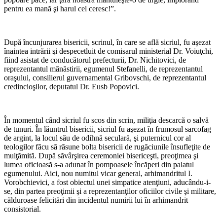
pentru ea mană şi harul cel ceresc!”.
*
După încunjurarea bisericii, scrinul, în care se află sicriul, fu aşezat
înaintea intrării şi despecetluit de comisarul ministerial Dr. Voiuţchi,
fiind asistat de conducătorul prefecturii, Dr. Nichitovici, de
reprezentantul mănăstirii, egumenul Stefanelli, de reprezentantul
oraşului, consilierul guvernamental Gribovschi, de reprezentantul
credincioşilor, deputatul Dr. Eusb Popovici.
*
În momentul când sicriul fu scos din scrin, miliţia descarcă o salvă
de tunuri. În lăuntrul bisericii, sicriul fu aşezat în frumosul sarcofag
de argint, la locul său de odihnă seculară, şi puternicul cor al
teologilor făcu să răsune bolta bisericii de rugăciunile însufleţite de
mulţămită. După săvârşirea ceremoniei bisericeşti, preoţimea şi
lumea oficioasă s-a adunat în pompoasele încăperi din palatul
egumenului. Aici, nou numitul vicar general, arhimandritul I.
Vorobchievici, a fost obiectul unei simpatice atenţiuni, aducându-i-
se, din partea preoţimii şi a reprezentanţilor oficiilor civile şi militare,
călduroase felicitări din incidentul numirii lui în arhimandrit
consistorial.