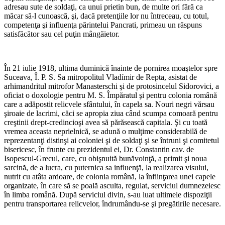
adresau sute de soldaţi, ca unui prietin bun, de multe ori fără ca
măcar să-l cunoască, şi, dacă pretenţiile lor nu întreceau, cu totul,
competenţa şi influenţa părintelui Pancrati, primeau un răspuns
satisfăcător sau cel puţin mângăietor.
*
În 21 iulie 1918, ultima duminică înainte de pornirea moaştelor spre
Suceava, Î. P. S. Sa mitropolitul Vladímir de Repta, asistat de
arhimandritul mitrofor Manasterschi şi de protosincelul Sidorovici, a
oficiat o doxologie pentru M. S. Împăratul şi pentru colonia română
care a adăpostit relicvele sfântului, în capela sa. Nouri negri vărsau
şiroaie de lacrimi, căci se apropia ziua când scumpa comoară pentru
creştinii drept-credincioşi avea să părăsească capitala. Şi cu toată
vremea aceasta neprielnică, se adună o mulţime considerabilă de
reprezentanţi distinşi ai coloniei şi de soldaţi şi se întruni şi comitetul
bisericesc, în frunte cu prezidentul ei, Dr. Constantin cav. de
Isopescul-Grecul, care, cu obişnuită bunăvoinţă, a primit şi noua
sarcină, de a lucra, cu puternica sa influenţă, la realizarea visului,
nutrit cu atâta ardoare, de colonia română, la înfiinţarea unei capele
organizate, în care să se poală asculta, regulat, serviciul dumnezeiesc
în limba română. După serviciul divin, s-au luat ultimele dispoziţii
pentru transportarea relicvelor, îndrumându-se şi pregătirile necesare.
*