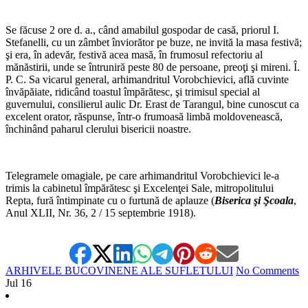
*
Se făcuse 2 ore d. a., când amabilul gospodar de casă, priorul I.
Stefanelli, cu un zâmbet înviorător pe buze, ne invită la masa festivă;
şi era, în adevăr, festivă acea masă, în frumosul refectoriu al
mănăstirii, unde se întruniră peste 80 de persoane, preoţi şi mireni. Î.
P. C. Sa vicarul general, arhimandritul Vorobchievici, află cuvinte
învăpăiate, ridicând toastul împărătesc, şi trimisul special al
guvernului, consilierul aulic Dr. Erast de Tarangul, bine cunoscut ca
excelent orator, răspunse, într-o frumoasă limbă moldovenească,
închinând paharul clerului bisericii noastre.
*
Telegramele omagiale, pe care arhimandritul Vorobchievici le-a
trimis la cabinetul împărătesc şi Excelenţei Sale, mitropolitului
Repta, fură întimpinate cu o furtună de aplauze (
Biserica şi Şcoala
,
Anul XLII, Nr. 36, 2 / 15 septembrie 1918).
ARHIVELE BUCOVINENE ALE SUFLETULUI
No Comments
Jul
16