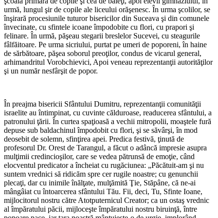
şcoala primară de copile şi cea de băieţi, apoi elevii gimnaziului, în
urmă, lungul şir de copile ale liceului orăşenesc. În urma şcolilor, se
înşirară procesiunile tuturor bisericilor din Suceava şi din comunele
învecinate, cu sfintele icoane împodobite cu flori, cu prapori şi
felinare. În urmă, păşeau stegarii breslelor Sucevei, cu steagurile
fâlfăitoare. Pe urma sicriului, purtat pe umeri de poporeni, în haine
de sărbătoare, păşea soborul preoţilor, condus de vicarul general,
arhimandritul Vorobchievici, Apoi veneau reprezentanţii autorităţilor
şi un număr nesfârşit de popor.
*
În preajma bisericii Sfântului Dumitru, reprezentanţii comunităţii
israelite au întimpinat, cu cuvinte călduroase, readucerea sfântului, a
patronului ţării. În curtea spaţioasă a vechii mitropolii, moaştele fură
depuse sub baldachinul împodobit cu flori, şi se săvârşi, în mod
deosebit de solemn, sfinţirea apei. Predica festivă, ţinută de
profesorul Dr. Orest de Tarangul, a făcut o adâncă impresie asupra
mulţimii credincioşilor, care se vedea pătrunsă de emoţie, când
elocventul predicator a încheiat cu rugăciunea: „Păcătuit-am şi nu
suntem vrednici să ridicăm spre cer rugile noastre; cu genunchii
plecaţi, dar cu inimile înălţate, mulţămită Ţie, Stăpâne, că ne-ai
mângâiat cu întoarcerea sfântului Tău. Fii, deci, Tu, Sfinte Ioane,
mijlocitorul nostru către Atotputernicul Creator; ca un ostaş vrednic
al împăratului păcii, mijloceşte împăratului nostru biruinţă, între
popoare pace, iar ţara noastră mântuieşte-o de urgie, implorând