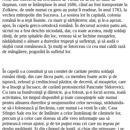
duşman, cum se întâmplase în anul 1686, când au fost transportate la
Zolkiew, de unde numai cu greu au putut îi readuse, în anul 1783, la
vechea mitropolie din Suceava. La sosirea lor în capitală, colonia
română le-a ieşit înainte, cu mare şi sărbătoresc alai, şi le-a aşezat,
apoi, în capela greco-ortodoxă română. În decursul acestor patru ani,
sicriul nu a fost deschis niciodată, dar, cu toate acestea, mulţi soldaţi
răniţi, de prin spitalele din loc, veneau să se închine moaştelor,
nădăjduind o alinare a durerilor trupeşti şi sufleteşti, şi să audă o
slujbă curat românească. Şi mulţi se întorceau cu cea mai caldă rază
de mângâiere, pogorâtă în sufletul lor.
*
În capelă s-a constituit şi un comitet de caritate pentru soldaţii
români răniţi, din care făcea parte, ca membru foarte activ şi de
ispravă, zelosul şi credinciosul păzitor, de decenii, al moaştelor, care
le-a însoţit şi încoace, de curând protosincelul Pancratie Sidorovici.
Cu rara sa bunăvoinţă şi dărnicie, şi-a folosit, şi-n locul acesta, toată
activitatea, tot timpul disponibil şi toate cunoştinţele sale numai
pentru alinarea durerilor şi neajunsurilor celor nevoiaşi, străduindu-
se să-i folosească şi fiecăruia, care numai i-a venit în cale. Casa
Sfinţiei Sale era loc de întâlnire a celor înstrăinaţi de căminele lor,
precum şi a celor care doreau să afle vreo informaţie sau să
primească vreun ajutor, şi de tot puţini erau cei care nu ieşeau pe
deplin mulţămiţi. Şi din câmpul de luptă, şi chiar din prinsoare, i se