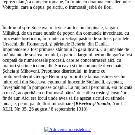
reprezentanţă a damelor române, în frunte cu doamna consilier aulic
Voiuţchi, care a depus, pe sicriu, o frumoasă jerbă de flori.
*
În drumul spre Suceava, relicvele au fost întâmpinate, la gara
Milişăuţi, de un mare număr de popor, din comunele învecinate, cu
procesiile bisericilor, în frunte cu zeloşii păstori de suflete, părintele
Ursachi, din Romaneşti, şi părintele Berariu, din Danila.
Impunătoare a fost primirea sfântului în gara Iţcani. Cu jumătate de
oră înainte de sosirea trenului, o parte a largului peron din gară a fost
ocupată de numeroasele procesii, care se concentraseră aici, cu
prapori şi sfinte icoane, din Suceava şi din comunele învecinate,
Şcheia şi Mihoveni. Preoţimea districtului, în frunte cu
protopresbiterul George Berariu şi priorul de la mănăstirea vechii
mitropolii din Suceava, egumenul Inocentie Stefanelli, aşteptau,
înveşmântaţi în pompoase odăjdii. La mijlocul peronului, era ridicată
o masă, acoperită cu o frumoasă pânză de catifea roşie şi cusută în
fir de aur. Aici era locul unde avea să fie aşezat sicriul cu sfintele
moaşte, pe un pat de flori mirositoare (
Biserica şi Şcoala
, Anul
XLII, Nr. 35, 26 august / 8 septembrie 1918).
*