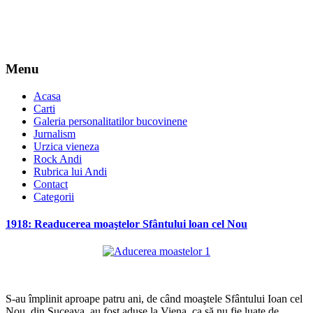
Menu
Acasa
Carti
Galeria personalitatilor bucovinene
Jurnalism
Urzica vieneza
Rock Andi
Rubrica lui Andi
Contact
Categorii
1918: Readucerea moaştelor Sfântului loan cel Nou
*
S-au împlinit aproape patru ani, de când moaştele Sfântului Ioan cel
Nou, din Suceava, au fost aduse la Viena, ca să nu fie luate de