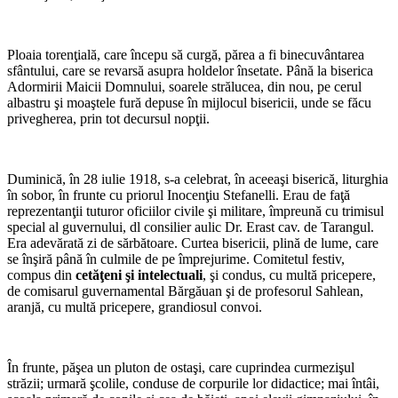
*
Ploaia torenţială, care începu să curgă, părea a fi binecuvântarea
sfântului, care se revarsă asupra holdelor însetate. Până la biserica
Adormirii Maicii Domnului, soarele strălucea, din nou, pe cerul
albastru şi moaştele fură depuse în mijlocul bisericii, unde se făcu
privegherea, prin tot decursul nopţii.
*
Duminică, în 28 iulie 1918, s-a celebrat, în aceeaşi biserică, liturghia
în sobor, în frunte cu priorul Inocenţiu Stefanelli. Erau de faţă
reprezentanţii tuturor oficiilor civile şi militare, împreună cu trimisul
special al guvernului, dl consilier aulic Dr. Erast cav. de Tarangul.
Era adevărată zi de sărbătoare. Curtea bisericii, plină de lume, care
se înşiră până în culmile de pe împrejurime. Comitetul festiv,
compus din
cetăţeni şi intelectuali
, şi condus, cu multă pricepere,
de comisarul guvernamental Bărgăuan şi de profesorul Sahlean,
aranjă, cu multă pricepere, grandiosul convoi.
*
În frunte, păşea un pluton de ostaşi, care cuprindea curmezişul
străzii; urmară şcolile, conduse de corpurile lor didactice; mai întâi,