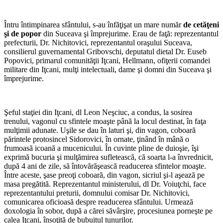
*
Întru întimpinarea sfântului, s-au înfăţişat un mare număr
de cetăţeni
şi de popor
din Suceava şi împrejurime. Erau de faţă: reprezentantul
prefecturii, Dr. Nichitovici, reprezentantul oraşului Suceava,
consilierul guvernamental Gribovschi, deputatul dietal Dr. Euseb
Popovici, primarul comunităţii Iţcani, Hellmann, ofiţerii comandei
militare din Iţcani, mulţi intelectuali, dame şi domni din Suceava şi
împrejurime.
*
Şeful staţiei din Iţcani, dl Leon Neşciuc, a condus, la sosirea
trenului, vagonul cu sfintele moaşte până la locul destinat, în faţa
mulţimii adunate. Uşile se dau în laturi şi, din vagon, coboară
părintele protosincel Sidorovici, în ornate, ţinând în mână o
frumoasă icoană a mucenicului. În cuvinte pline de duioşie, îşi
exprimă bucuria şi mulţămirea sufletească, că soarta l-a învrednicit,
după 4 ani de zile, să întovărăşească readucerea sfintelor moaşte.
Între aceste, şase preoţi coboară, din vagon, sicriul şi-l aşează pe
masa pregătită. Reprezentantul ministerului, dl Dr. Voiuţchi, face
reprezentantului preturii, domnului comisar Dr. Nichitovici,
comunicarea oficioasă despre readucerea sfântului. Urmează
doxologia în sobor, după a cărei săvârşire, procesiunea porneşte pe
calea Iţcani, însoţită de bubuitul tunurilor.