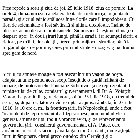
Prea repede a sosit şi ziua de joi, 25 iulie 1918, ziua de pornire. La
orele 4, după-amiază, capela era tixită de credincioşi, în ţinută de
paradă, şi sicriul tainic strălucea între florile care îl împodobeau. Cu
fiori de solemnitate a fost săvârşită şi ultima doxologie, înainte de
plecare, acum de către protosincelul Sidorovici. Creştinii adunaţi se
despart, apoi, în două şiruri lungi, până la stradă, iar scumpul sicriu e
ridicat, pe mâini, de soldaţi şi trece, prin mijlocul şirurilor, până la
furgonul gata de pornire, care, primind sfintele moaşte, îşi ia drumul
spre gara de nord.
*
Sicriul cu sfintele moaşte a fost aşezat într-un vagon de poştă,
adaptat anume pentru acest scop, însoţit de o gardă militară de
onoare, de protosincelul Pancratie Sidorovici şi de reprezentantul
ministerului de culte, comisarul guvernamental, dl Dr. A. Voiuţchi.
Vagonul a pornit din gara de nord, joi, în 25 iulie 1918, cu trenul de
seară, şi, după o călătorie neîntreruptă, a ajuns, sâmbătă, în 27 iulie
1918, la 10 ore a. m., la frontiera ţării, în Nepolocăuţi, unde a fost
întâmpinat de reprezentantul arhiepiscopesc, nou numitul vicar
general, arhimandritul Ipolit Vorobchievici, şi de reprezentantul
guvernului ţării, consilierul guvernamental, dl A. Patac, care
amândoi au condus sicriul până Ia gara din Cernăuţi, unde aştepta,
întru întâmpinare, clerul greco-ortodox din Cernăuţi şi o