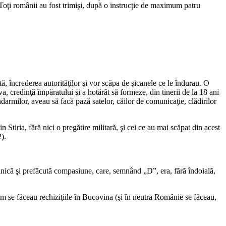
. Toţi românii au fost trimişi, după o instrucţie de maximum patru
ă, încrederea autorităţilor şi vor scăpa de şicanele ce le îndurau. O
, credinţă împăratului şi a hotărât să formeze, din tinerii de la 18 ani
darmilor, aveau să facă pază satelor, căilor de comunicaţie, clădirilor
Stiria, fără nici o pregătire militară, şi cei ce au mai scăpat din acest
2).
 cinică şi prefăcută compasiune, care, semnând „D”, era, fără îndoială,
m se făceau rechiziţiile în Bucovina (şi în neutra Românie se făceau,