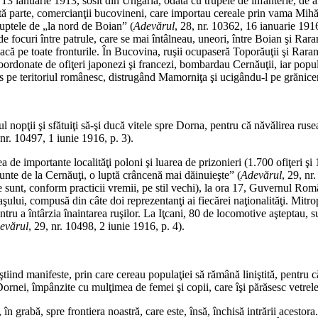
ianuarie 1913, sosit din Ungaria, odată cu trupele de infanterie, de arti
ltă parte, comercianţii bucovineni, care importau cereale prin vama Mihă
uptele de „la nord de Boian” (
Adevărul
, 28, nr. 10362, 16 ianuarie 1916
 focuri între patrule, care se mai întâlneau, uneori, între Boian şi Raran
riacă pe toate fronturile. În Bucovina, ruşii ocupaseră Toporăuţii şi Rara
rdonate de ofiţeri japonezi şi francezi, bombardau Cernăuţii, iar popul
runs pe teritoriul românesc, distrugând Mamorniţa şi ucigându-l pe grăni
*
pul nopţii şi sfătuiţi să-şi ducă vitele spre Dorna, pentru că năvălirea rus
 nr. 10497, 1 iunie 1916, p. 3).
e importante localităţi poloni şi luarea de prizonieri (1.700 ofiţeri şi 1
punte de la Cernăuţi, o luptă crâncenă mai dăinuieşte” (
Adevărul
, 29, nr
le sunt, conform practicii vremii, pe stil vechi), la ora 17, Guvernul Rom
ului, compusă din câte doi reprezentanţi ai fiecărei naţionalităţi. Mitropo
tru a întârzia înaintarea ruşilor. La Iţcani, 80 de locomotive aşteptau, su
evărul
, 29, nr. 10498, 2 iunie 1916, p. 4).
*
tiind manifeste, prin care cereau populaţiei să rămână liniştită, pentru c
Dornei, împânzite cu mulţimea de femei şi copii, care îşi părăsesc vetrele
 în grabă, spre frontiera noastră, care este, însă, închisă intrării acestora