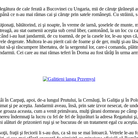
legătura de cale ferată a Bucovinei cu Ungaria, mii de căruţe ţărăneşti au
 până ce n-au mai rămas cai şi căruţe prin satele româneşti. Cu străinii, s-
ţionaţi, bătătorind, zi şi noapte, în vreme de iarnă, şoselele de munte, 
eagă, au stat oamenii aceştia sub cerul liber, cantonând, la un loc cu cai
 când i-au luat jandarmii, de cu toamnă, de pe la casele lor, le-au spus c
ele degerate. Multora le-au pierit caii de foame şi de ger, mulţi şi-au lăs
iut să-şi răscumpere libertatea, de la sergentul lor, care-i comanda, pl
jandarmii. Cei care au mai rămas teferi în Dorna au fost târâţi în urma arm
*
*
tâi în Carpaţi, apoi, de-a lungul Prutului, la Cernăuţi, în Galiţia şi în P
mat şi pe aceştia. Jandarmii aveau, însă, prin sate izvor nesecat, de unde 
e groaza aceasta, cum a venit primăvara, mulţi ţărani dormeau pe câmp şi 
reu îndemnaţi la lucru cu fel de fel de înjurături la adresa Regatului şi,
i alături de prizonieri ruşi şi se bucurau de un tratament egal cu aceştia.
ţii, fraţii şi feciorii li s-au dus, ca să nu se mai întoarcă. Vetrele le-au 