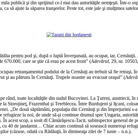
ila publică şi din sprijinul ce-l mai dau autorităţile nemţeşti. Într-o ospătă
a, ca să ajute la săparea tranşeelor. Peste tot, este jale şi mulţimea satel
*
*
ătălia pentru pod şi, după o luptă înverşunată, au ocupat, iar, Cernăuţii. 
de 670.000, care se ştie că erau pe acest front” (
Adevărul
, 29, nr. 10503
upau retranşamentul podului de la Cernăuţi au trebuit să fie retraşi, în 
rut şi au pătruns în Cernăuţi. Trupele noastre au evacuat oraşul” (
Adevă
*
d pe rând, toate localităţile din sudul Bucovinei. La Ţureni, austriecii, în
le la Storojineţ, Frazenthal şi Tereblecea. Între Burdujeni şi Iţcani, coloa
rnei. „De două săptămâni, populaţia din Cernăuţi şi din împrejurimi s-a r
e refugieze la noi, de unde să-şi continue drumul spre Ungaria, autorităţi
tră. În acest scop, a sosit dl Cămărăşescu-Tacit, subinspector general de p
 cu 40 de jandarmi… Chiar acum continuă să sosească numeroşi refugiaţi 
uşilor (căzuse, odată cu Rădăuţii, în dimineaţa zilei de 7 iunie – n.n.).