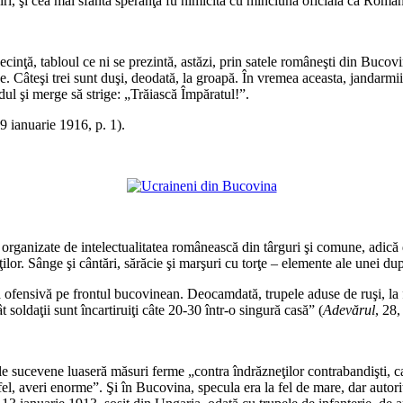
vinuiri, şi cea mai sfântă speranţă fu nimicită cu minciuna oficială că Român
*
nsecinţă, tabloul ce ni se prezintă, astăzi, prin satele româneşti din Buco
e. Câteşi trei sunt duşi, deodată, la groapă. În vremea aceasta, jandarmii 
dul şi merge să strige: „Trăiască Împăratul!”.
 9 ianuarie 1916, p. 1).
*
 organizate de intelectualitatea românească din târguri şi comune, adică d
ţilor. Sânge şi cântări, sărăcie şi marşuri cu torţe – elemente ale unei d
ă ofensivă pe frontul bucovinean. Deocamdată, trupele aduse de ruşi, la f
soldaţii sunt încartiruiţi câte 20-30 într-o singură casă” (
Adevărul
, 28,
*
ile sucevene luaseră măsuri ferme „contra îndrăzneţilor contrabandişti, c
el, averi enorme”. Şi în Bucovina, specula era la fel de mare, dar autori