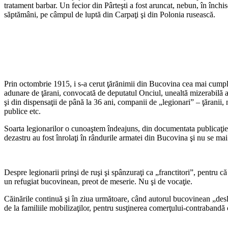
tratament barbar. Un fecior din Pârteşti a fost aruncat, nebun, în închi
săptămâni, pe câmpul de luptă din Carpaţi şi din Polonia rusească.
Prin octombrie 1915, i s-a cerut ţărănimii din Bucovina cea mai cumplită
adunare de ţărani, convocată de deputatul Onciul, unealtă mizerabilă a c
şi din dispensaţii de până la 36 ani, companii de „legionari” – ţăranii,
publice etc.
Soarta legionarilor o cunoaştem îndeajuns, din documentata publicaţie a d
dezastru au fost înrolaţi în rândurile armatei din Bucovina şi nu se mai
*
Despre legionarii prinşi de ruşi şi spânzuraţi ca „franctitori”, pentru 
un refugiat bucovinean, preot de meserie. Nu şi de vocaţie.
Căinările continuă şi în ziua următoare, când autorul bucovinean „des
de la familiile mobilizaţilor, pentru susţinerea comerţului-contrabandă