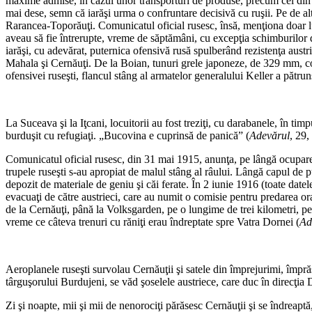
maxime admise, în cazul unor transporturi de produse, precum cel din 13 
mai dese, semn că iarăşi urma o confruntare decisivă cu ruşii. Pe de a
Rarancea-Toporăuţi. Comunicatul oficial rusesc, însă, menţiona doar l
aveau să fie întrerupte, vreme de săptămâni, cu excepţia schimburilor de
iarăşi, cu adevărat, puternica ofensivă rusă spulberând rezistenţa aust
Mahala şi Cernăuţi. De la Boian, tunuri grele japoneze, de 329 mm, coo
ofensivei ruseşti, flancul stâng al armatelor generalului Keller a păt
La Suceava şi la Iţcani, locuitorii au fost treziţi, cu darabanele, în tim
burduşit cu refugiaţi. „Bucovina e cuprinsă de panică” (
Adevărul
, 29,
Comunicatul oficial rusesc, din 31 mai 1915, anunţa, pe lângă ocuparea d
trupele ruseşti s-au apropiat de malul stâng al râului. Lângă capul de 
depozit de materiale de geniu şi căi ferate. În 2 iunie 1916 (toate date
evacuaţi de către austrieci, care au numit o comisie pentru predarea oraş
de la Cernăuţi, până la Volksgarden, pe o lungime de trei kilometri, pen
vreme ce câteva trenuri cu răniţi erau îndreptate spre Vatra Dornei (
Ad
Aeroplanele ruseşti survolau Cernăuţii şi satele din împrejurimi, împrăş
târguşorului Burdujeni, se văd şoselele austriece, care duc în direcţia 
Zi şi noapte, mii şi mii de nenorociţi părăsesc Cernăuţii şi se îndreaptă,