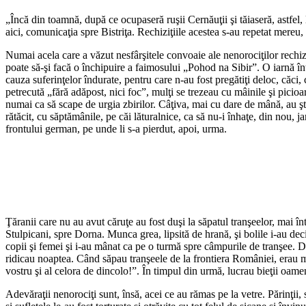
„Încă din toamnă, după ce ocupaseră ruşii Cernăuţii şi tăiaseră, astfel, 
aici, comunicaţia spre Bistriţa. Rechiziţiile acestea s-au repetat mereu,
Numai acela care a văzut nesfârşitele convoaie ale nenorociţilor rechizi
poate să-şi facă o închipuire a faimosului „Pohod na Sibir”. O iarnă într
cauza suferinţelor îndurate, pentru care n-au fost pregătiţi deloc, căci,
petrecută „fără adăpost, nici foc”, mulţi se trezeau cu mâinile şi picioar
numai ca să scape de urgia zbirilor. Câţiva, mai cu dare de mână, au şt
rătăcit, cu săptămânile, pe căi lăturalnice, ca să nu-i înhaţe, din nou, 
frontului german, pe unde li s-a pierdut, apoi, urma.
Ţăranii care nu au avut căruţe au fost duşi la săpatul tranşeelor, mai în
Stulpicani, spre Dorna. Munca grea, lipsită de hrană, şi bolile i-au deci
copii şi femei şi i-au mânat ca pe o turmă spre câmpurile de tranşee. D
ridicau noaptea. Când săpau tranşeele de la frontiera României, erau me
vostru şi al celora de dincolo!”. În timpul din urmă, lucrau bieţii oamen
Adevăraţii nenorociţi sunt, însă, acei ce au rămas pe la vetre. Părinţii, so