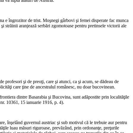
ia va lupta alături de Austria.
vina e îngrozitor de trist. Moşnegi gârbovi şi femei disperate fac munca
şi străinii aranjează serbări zgomotoase pentru pretinsele victorii ale
e profesori şi de preoţi, care şi atunci, ca şi acum, se dădeau de
uplicităţi care ţine de ancestralul românesc, nu doar bucovinean.
rontiera dintre Basarabia şi Bucovina, sunt adăpostite prin localităţile
 nr. 10361, 15 ianuarie 1916, p. 4).
are, înşelând guvernul austriac şi sub motivul că le trebuie aur pentru
tăţile luau măsuri riguroase, prevăzând, prin ordonanţe, preţurile