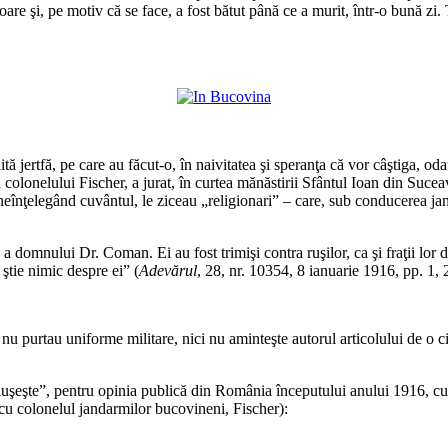
soare şi, pe motiv că se face, a fost bătut până ce a murit, într-o bună zi
*
*
 jertfă, pe care au făcut-o, în naivitatea şi speranţa că vor câştiga, odat
olonelului Fischer, a jurat, în curtea mănăstirii Sfântul Ioan din Suceava
 neînţelegând cuvântul, le ziceau „religionari” – care, sub conducerea jan
omnului Dr. Coman. Ei au fost trimişi contra ruşilor, ca şi fraţii lor din 
 ştie nimic despre ei” (
Adevărul
, 28, nr. 10354, 8 ianuarie 1916, pp. 1, 
că nu purtau uniforme militare, nici nu aminteşte autorul articolului de o
luşeşte”, pentru opinia publică din România începutului anului 1916, cu
 cu colonelul jandarmilor bucovineni, Fischer):
*