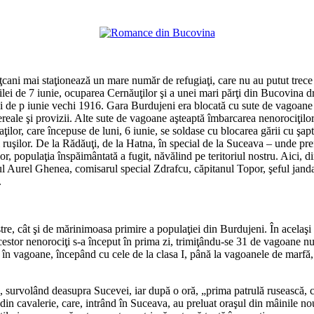
*
*
 Iţcani mai staţionează un mare număr de refugiaţi, care nu au putut trec
ilei de 7 iunie, ocuparea Cernăuţilor şi a unei mari părţi din Bucovina d
lei de p iunie vechi 1916. Gara Burdujeni era blocată cu sute de vagoane 
 cereale şi provizii. Alte sute de vagoane aşteaptă îmbarcarea nenorociţi
ilor, care începuse de luni, 6 iunie, se soldase cu blocarea gării cu şap
i ruşilor. De la Rădăuţi, de la Hatna, în special de la Suceava – unde pref
or, populaţia înspăimântată a fugit, năvălind pe teritoriul nostru. Aici, d
iul Aurel Ghenea, comisarul special Zdrafcu, căpitanul Topor, şeful jandar
.
*
tre, cât şi de mărinimoasa primire a populaţiei din Burdujeni. În acelaşi 
cestor nenorociţi s-a început în prima zi, trimiţându-se 31 de vagoane num
în vagoane, începând cu cele de la clasa I, până la vagoanele de marfă, î
us, survolând deasupra Sucevei, iar după o oră, „prima patrulă rusească, c
 din cavalerie, care, intrând în Suceava, au preluat oraşul din mâinile n