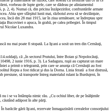
lerie şi materialele de război, care soseau cu trenurile din ce în ce
ileni, vorbeau de lupte grele, care se dădeau pe aliniamentul
, p. 2, 4). Numai că, din pricina înzăpezirilor, confruntările armate
cea. Abia spre sfârşitul lunii mai, războiul avea să se dezlănţuie,
ncea, încă din 28 mai 1915, iar în ziua următoare, se îndreptau spre
aţia Bucovinei o apuca, în grabă, pe calea pribegiei. În timpul
cerul Nicolae Luxandra.
ească nu mai poate fi stopată. La Iţcani a sosit un tren din Cernăuţi,
14.soldaţi), că „în sectorul Prutului, între Boian şi Nepolocăuţi,
. 10498, 2 iunie 1916, p. 3). La Sadagura, ruşii au capturat un mare
âniei a primit o telegramă, prin care se anunţa că Cernăuţii au fost
litul Repta a fost ridicat şi dus la Dorna. Linia ferată a fost distrusă,
b presiune, să transporte întreg materialul rulant la Burdujeni, în
ă nu i se va întâmpla nimic rău. „Cu ochiul liber, de pe înălţimile
, căutând adăpost în alte părţi.
. În barăcile gării Iţcani, rezervate înmagazinării cerealelor consorţiului