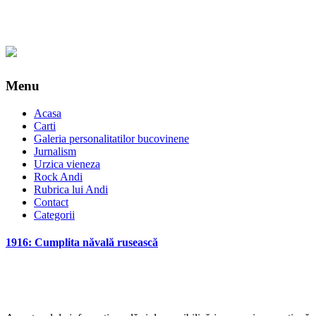
Menu
Acasa
Carti
Galeria personalitatilor bucovinene
Jurnalism
Urzica vieneza
Rock Andi
Rubrica lui Andi
Contact
Categorii
1916: Cumplita năvală rusească