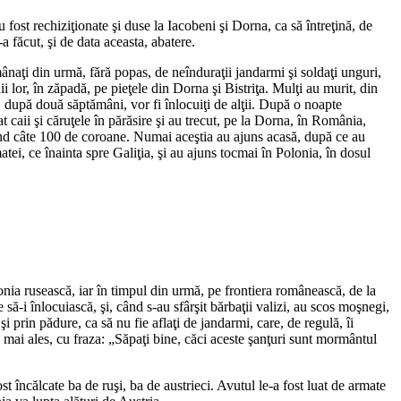
 fost rechiziţionate şi duse la Iacobeni şi Dorna, ca să întreţină, de
a făcut, şi de data aceasta, abatere.
mânaţi din urmă, fără popas, de neînduraţii jandarmi şi soldaţi unguri,
i lor, în zăpadă, pe pieţele din Dorna şi Bistriţa. Mulţi au murit, din
ă, după două săptămâni, vor fi înlocuiţi de alţii. După o noapte
at caii şi căruţele în părăsire şi au trecut, pe la Dorna, în România,
ătind câte 100 de coroane. Numai aceştia au ajuns acasă, după ce au
atei, ce înainta spre Galiţia, şi au ajuns tocmai în Polonia, în dosul
olonia rusească, iar în timpul din urmă, pe frontiera românească, de la
să-i înlocuiască, şi, când s-au sfârşit bărbaţii valizi, au scos moşnegi,
prin pădure, ca să nu fie aflaţi de jandarmi, care, de regulă, îi
 mai ales, cu fraza: „Săpaţi bine, căci aceste şanţuri sunt mormântul
fost încălcate ba de ruşi, ba de austrieci. Avutul le-a fost luat de armate