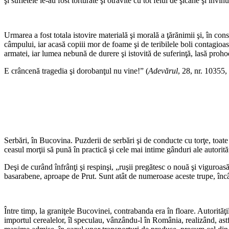
şi sufletele le-au fost torturate şi otrăvite cu tot felul de şicane şi în
Urmarea a fost totala istovire materială şi morală a ţărănimii şi, în co
câmpului, iar acasă copiii mor de foame şi de teribilele boli contagioas
armatei, iar lumea nebună de durere şi istovită de suferinţă, lasă proho
E crâncenă tragedia şi dorobanţul nu vine!” (
Adevărul
, 28, nr. 10355,
*
Serbări, în Bucovina. Puzderii de serbări şi de conducte cu torţe, toate
ceasul morţii să pună în practică şi cele mai intime gânduri ale autorită
Deşi de curând înfrânţi şi respinşi, „ruşii pregătesc o nouă şi viguroas
basarabene, aproape de Prut. Sunt atât de numeroase aceste trupe, încât 
Între timp, la graniţele Bucovinei, contrabanda era în floare. Autorităţ
importul cerealelor, îl speculau, vânzându-l în România, realizând, astf