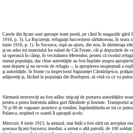
Casele din Iţcani sunt aproape toate pustii, pe când în magaziile gării
1916, p. 3). La Bucureşti, refugiaţii bucovineni sărbătoreau, în seara z
iunie 1916, p. 1). În Suceava, ruşii au ajuns, din nou, în dimineaţa zi
şi-au adus tot materialul lor rulant de Căi Ferate, cât şi depozitele de
să oprească în câmp, în vecinătatea Merenilor, pentru că exodul refugiaţ
numai populaţia, dar chiar autorităţile au fost înşelate asupra apropieri
sunt departe şi nu nevoie de refugiu –, la apropierea neaşteptată a ruşil
şi autorităţile, în frunte cu inspectorul Siguranţei Cămărăşescu, poliţa
adăpostiţi şi, făcând la populaţia din Burdujeni, să vină cu ce va putea
Sărmanii nenorociţi au fost adânc mişcaţi de purtarea autorităţilor noas
pentru a putea îndestula atâtea guri flămânde şi însetate. Transportul a
70 şi 90 de vagoane austriece şi române, îngrămădindu-se tot ce putea 
Palanca, neştiind ce soartă îi aşteaptă acolo.
Miercuri, 8 iunie 1915, la amiază, mai întâi a fost zărit un aeroplan r
şoseaua Iţcani-Suceava; imediat, a urmat o altă patrulă, de 100 soldaţi