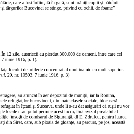
rie, care a fost înfiinţată în gară, sunt hrăniţi copiii şi bătrânii.
or şi târgurilor Bucovinei se stinge, privind cu ochii, de foame”
„În 12 zile, austriecii au pierdut 300.000 de oameni, între care cel
, 7 iunie 1916, p. 1).
faţa focului de artilerie concentrat al unui inamic cu mult superior.
rul
, 29, nr. 10503, 7 iunie 1916, p. 3).
 retragere, au aruncat în aer depozitul de muniţii, iar la Ronina,
nele refugiaţilor bucovineni, din toate clasele sociale, blocaseră
efugiat în Iţcani şi Suceava, unde li s-au dat asigurări că ruşii nu vor
le locale n-au putut permite acest lucru, fără avizul prealabil al
oliţie, însoţit de comisarul de Siguranţă, dl E. Zdrafcu, pentru luarea
din Siret, care, sub ploaia de gloanţe, au parcurs, pe jos, această