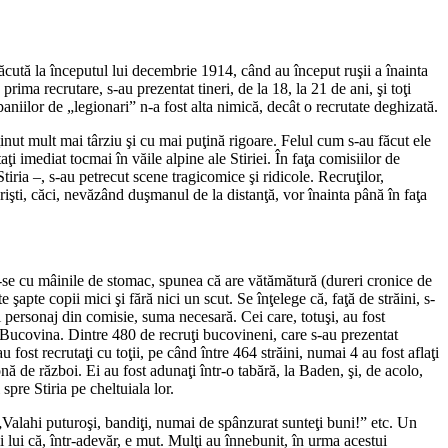
făcută la începutul lui decembrie 1914, când au început ruşii a înainta
rima recrutare, s-au prezentat tineri, de la 18, la 21 de ani, şi toţi
ompaniilor de „legionari” n-a fost alta nimică, decât o recrutate deghizată.
ţinut mult mai târziu şi cu mai puţină rigoare. Felul cum s-au făcut ele
i imediat tocmai în văile alpine ale Stiriei. În faţa comisiilor de
tiria –, s-au petrecut scene tragicomice şi ridicole. Recruţilor,
terişti, căci, nevăzând duşmanul de la distanţă, vor înainta până în faţa
du-se cu mâinile de stomac, spunea că are vătămătură (dureri cronice de
apte copii mici şi fără nici un scut. Se înţelege că, faţă de străini, s-
ui personaj din comisie, suma necesară. Cei care, totuşi, au fost
in Bucovina. Dintre 480 de recruţi bucovineni, care s-au prezentat
fost recrutaţi cu toţii, pe când între 464 străini, numai 4 au fost aflaţi
nă de război. Ei au fost adunaţi într-o tabără, la Baden, şi, de acolo,
spre Stiria pe cheltuiala lor.
: „Valahi puturoşi, bandiţi, numai de spânzurat sunteţi buni!” etc. Un
 lui că, într-adevăr, e mut. Mulţi au înnebunit, în urma acestui