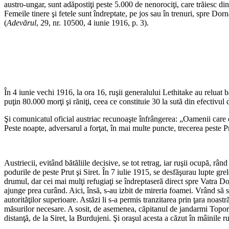
austro-ungar, sunt adăpostiţi peste 5.000 de nenorociţi, care trăiesc din m
Femeile tinere şi fetele sunt îndreptate, pe jos sau în trenuri, spre Dorn
(
Adevărul
, 29, nr. 10500, 4 iunie 1916, p. 3).
În 4 iunie vechi 1916, la ora 16, ruşii generalului Lethitake au reluat b
puţin 80.000 morţi şi răniţi, ceea ce constituie 30 la sută din efectivul 
Şi comunicatul oficial austriac recunoaşte înfrângerea: „Oamenii care oc
Peste noapte, adversarul a forţat, în mai multe puncte, trecerea peste P
Austriecii, evitând bătăliile decisive, se tot retrag, iar ruşii ocupă, rân
podurile de peste Prut şi Siret. În 7 iulie 1915, se desfăşurau lupte gre
drumul, dar cei mai mulţi refugiaţi se îndreptaseră direct spre Vatra Do
ajunge prea curând. Aici, însă, s-au izbit de mireria foamei. Vrând să s
autorităţilor superioare. Astăzi li s-a permis tranzitarea prin ţara noas
măsurilor necesare. A sosit, de asemenea, căpitanul de jandarmi Topor,
distanţă, de la Siret, la Burdujeni. Şi oraşul acesta a căzut în mâinile r