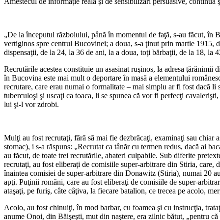
Amestecul de informaţie reală şi de sensibilizări persuasive, continuă 
„De la începutul războiului, până în momentul de faţă, s-au făcut, în Bu
vertiginos spre centrul Bucovinei; a doua, s-a ţinut prin martie 1915, dup
dispensaţii, de la 24, la 36 de ani, la a doua, toţi bărbaţii, de la 18, la
Recrutările acestea constituie un asasinat ruşinos, la adresa ţărănimii d
în Bucovina este mai mult o deportare în masă a elementului românesc, căc
recrutare, care erau numai o formalitate – mai simplu ar fi fost dacă li s
tuberculoşi şi uscaţi ca toaca, li se spunea că vor fi perfecţi cavalerişt
lui şi-l vor zdrobi.
Mulţi au fost recrutaţi, fără să mai fie dezbrăcaţi, examinaţi sau chiar
stomac), i s-a răspuns: „Recrutat ca tânăr cu termen redus, dacă ai bacal
au făcut, de toate trei recrutările, abateri culpabile. Sub diferite pret
recrutaţi, au fost eliberaţi de comisiile super-arbitrare din Stiria, ca
înaintea comisiei de super-arbitrare din Donawitz (Stiria), numai 20 au f
apţi. Puţinii români, care au fost eliberaţi de comisiile de super-arbitr
ataşaţi, pe furiş, câte câţiva, la fiecare batalion, ce trecea pe acolo, 
Acolo, au fost chinuiţi, în mod barbar, cu foamea şi cu instrucţia, trata
anume Onoi, din Băişeşti, mut din naştere, era zilnic bătut, „pentru că