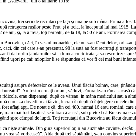
şi în „Adevărul” din 8 ianuarie 1916:
*
covina, trei serii de recrutări pe faţă şi una pe sub mână. Prima a fost 
ă retragerea ruşilor peste Prut, şi a treia, la începutul lui mai 1915. La p
 42 de ani, şi, la a treia, toţi bărbaţii, de la 18, la 50 de ani. Formarea c
in Bucovina, căci, în vestul monarhiei, ele nu s-au făcut deloc, ori s-au 
i, din cei care s-au prezentat, 98 la sută au fost recrutaţi şi transportaţ
-ar fi dat ordin jandarmilor să ia lumea cu ridicata şi s-o escorteze spre S
i, fiind uşori pe cai; miopilor li se răspundea că vor fi cei mai buni infan
*
 ascultaţi asupra defectelor ce le aveau. Unui flăcău bolnav, care, ţinân
aureatul”. Au fost recrutaţi orfani, văduvi, cărora le-au rămas acasă câte ş
exte ridicole, erau dispensaţi, după ce vărsau, în mâna medicului sau a alt
re, după cum s-a dovedit mai târziu, lucrau în deplină înţelegere cu cele d
ost aflaţi apţi. De notat e că, din cei 480, numai 16 erau români, care au 
are, n-au mai fost lăsaţi să se întoarcă acasă, sub pretext că Bucovina e zo
mergând spre câmpul de luptă. Toţi recrutaţii din Bucovina au făcut drumul 
ţi ca nişte animale. Din gura superiorilor, n-au auzit alte cuvinte, decât
 nu vrea să vorbească”. Abia după trei săptămâni, s-au convins superiorii