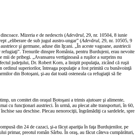
e dincoace. Mizeria e de nedescris (
Adevărul
, 29, nr. 10504, 8 iunie
rept „eliberare de sub jugul austro-ungar” (
Adevărul
, 29, nr. 10505, 9
austriece şi germane, aduse din Iţcani. „În aceste vagoane, austriecii
lor refugiaţi”. Trenurile dinspre România, pentru Burdujeni, erau nevoite
te mii de pribegi. „Avansarea vertiginoasă a ruşilor a surprins nu
ectul judeţului, Dr. Robert Korn, a liniştit populaţia, zicând că ruşii
in ordinul superiorilor, întreaga populaţie a fost primită cu bunăvoinţă
milor din Botoşani, şi-au dat toată osteneala ca refugiaţii să fie
timp, un comitet din oraşul Botoşani a trimis ajutoare şi alimente,
ai cu funcţionari austrieci. În urmă, au plecat alte transporturi, în 60,
nchise sau deschise. Plecau nenorociţii, îngrămădiţi ca sardelele, spre
ompusă din 24 de cazaci, şi-a făcut apariţia în faţa Burdujenilor, pe
oului primar, preotul român Sârbu. În oraş, au făcut câteva cumpărături,