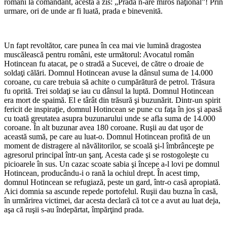
români la comandant, acesta a zis: „Prada n-are miros naţional”! Prin
urmare, ori de unde ar fi luată, prada e binevenită.
Un fapt revoltător, care punea în cea mai vie lumină dragostea
muscălească pentru români, este următorul: Avocatul român
Hotincean fu atacat, pe o stradă a Sucevei, de către o droaie de
soldaţi călări. Domnul Hotincean avuse la dânsul suma de 14.000
coroane, cu care trebuia să achite o cumpărătură de petrol. Trăsura
fu oprită. Trei soldaţi se iau cu dânsul la luptă. Domnul Hotincean
era mort de spaimă. El e târât din trăsură şi buzunărit. Dintr-un spirit
fericit de inspiraţie, domnul Hotincean se pune cu faţa în jos şi apasă
cu toată greutatea asupra buzunarului unde se afla suma de 14.000
coroane. În alt buzunar avea 180 coroane. Ruşii au dat uşor de
această sumă, pe care au luat-o. Domnul Hotincean profită de un
moment de distragere al năvălitorilor, se scoală şi-l îmbrânceşte pe
agresorul principal într-un şanţ. Acesta cade şi se rostogoleşte cu
picioarele în sus. Un cazac scoate sabia şi începe a-l lovi pe domnul
Hotincean, producându-i o rană la ochiul drept. În acest timp,
domnul Hotincean se refugiază, peste un gard, într-o casă apropiată.
Aici domnia sa ascunde repede portofelul. Ruşii dau buzna în casă,
în urmărirea victimei, dar acesta declară că tot ce a avut au luat deja,
aşa că ruşii s-au îndepărtat, împărţind prada.