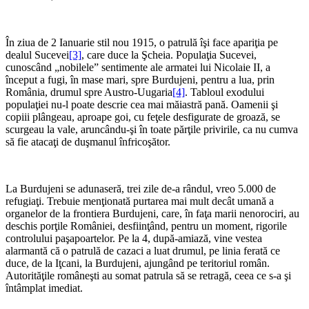
În ziua de 2 Ianuarie stil nou 1915, o patrulă îşi face apariţia pe
dealul Sucevei
[3]
, care duce la Şcheia. Populaţia Sucevei,
cunoscând „nobilele” sentimente ale armatei lui Nicolaie II, a
început a fugi, în mase mari, spre Burdujeni, pentru a lua, prin
România, drumul spre Austro-Uugaria
[4]
. Tabloul exodului
populaţiei nu-l poate descrie cea mai măiastră pană. Oamenii şi
copiii plângeau, aproape goi, cu feţele desfigurate de groază, se
scurgeau la vale, aruncându-şi în toate părţile privirile, ca nu cumva
să fie atacaţi de duşmanul înfricoşător.
La Burdujeni se adunaseră, trei zile de-a rândul, vreo 5.000 de
refugiaţi. Trebuie menţionată purtarea mai mult decât umană a
organelor de la frontiera Burdujeni, care, în faţa marii nenorociri, au
deschis porţile României, desfiinţând, pentru un moment, rigorile
controlului paşapoartelor. Pe la 4, după-amiază, vine vestea
alarmantă că o patrulă de cazaci a luat drumul, pe linia ferată ce
duce, de la Iţcani, la Burdujeni, ajungând pe teritoriul român.
Autorităţile româneşti au somat patrula să se retragă, ceea ce s-a şi
întâmplat imediat.