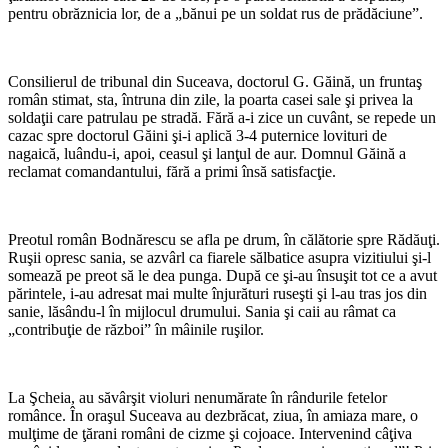
pentru obrăznicia lor, de a „bănui pe un soldat rus de prădăciune”.
Consilierul de tribunal din Suceava, doctorul G. Găină, un fruntaş
român stimat, sta, întruna din zile, la poarta casei sale şi privea la
soldaţii care patrulau pe stradă. Fără a-i zice un cuvânt, se repede un
cazac spre doctorul Găini şi-i aplică 3-4 puternice lovituri de
nagaică, luându-i, apoi, ceasul şi lanţul de aur. Domnul Găină a
reclamat comandantului, fără a primi însă satisfacţie.
Preotul român Bodnărescu se afla pe drum, în călătorie spre Rădăuţi.
Ruşii opresc sania, se azvârl ca fiarele sălbatice asupra vizitiului şi-l
somează pe preot să le dea punga. După ce şi-au însuşit tot ce a avut
părintele, i-au adresat mai multe înjurături ruseşti şi l-au tras jos din
sanie, lăsându-l în mijlocul drumului. Sania şi caii au râmat ca
„contribuţie de război” în mâinile ruşilor.
La Şcheia, au săvârşit violuri nenumărate în rândurile fetelor
românce. În oraşul Suceava au dezbrăcat, ziua, în amiaza mare, o
mulţime de ţărani români de cizme şi cojoace. Intervenind câţiva