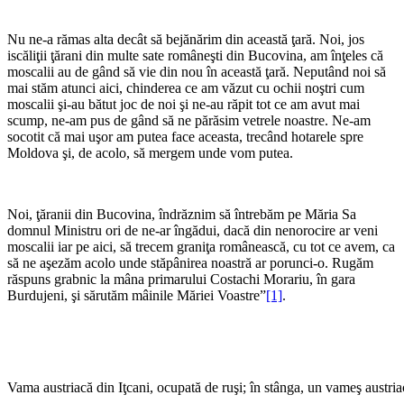
Nu ne-a rămas alta decât să bejănărim din această ţară. Noi, jos
iscăliţii ţărani din multe sate româneşti din Bucovina, am înţeles că
moscalii au de gând să vie din nou în această ţară. Neputând noi să
mai stăm atunci aici, chinderea ce am văzut cu ochii noştri cum
moscalii şi-au bătut joc de noi şi ne-au răpit tot ce am avut mai
scump, ne-am pus de gând să ne părăsim vetrele noastre. Ne-am
socotit că mai uşor am putea face aceasta, trecând hotarele spre
Moldova şi, de acolo, să mergem unde vom putea.
Noi, ţăranii din Bucovina, îndrăznim să întrebăm pe Măria Sa
domnul Ministru ori de ne-ar îngădui, dacă din nenorocire ar veni
moscalii iar pe aici, să trecem graniţa românească, cu tot ce avem, ca
să ne aşezăm acolo unde stăpânirea noastră ar porunci-o. Rugăm
răspuns grabnic la mâna primarului Costachi Morariu, în gara
Burdujeni, şi sărutăm mâinile Măriei Voastre”
[1]
.
Vama austriacă din Iţcani, ocupată de ruşi; în stânga, un vameş austria