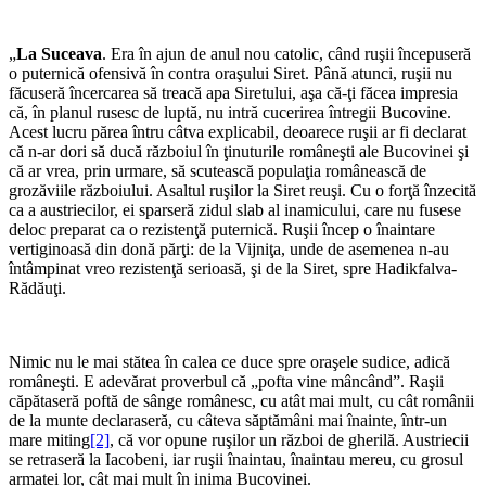
„
La Suceava
. Era în ajun de anul nou catolic, când ruşii începuseră
o puternică ofensivă în contra oraşului Siret. Până atunci, ruşii nu
făcuseră încercarea să treacă apa Siretului, aşa că-ţi făcea impresia
că, în planul rusesc de luptă, nu intră cucerirea întregii Bucovine.
Acest lucru părea întru câtva explicabil, deoarece ruşii ar fi declarat
că n-ar dori să ducă războiul în ţinuturile româneşti ale Bucovinei şi
că ar vrea, prin urmare, să scutească populaţia românească de
grozăviile războiului. Asaltul ruşilor la Siret reuşi. Cu o forţă înzecită
ca a austriecilor, ei sparseră zidul slab al inamicului, care nu fusese
deloc preparat ca o rezistenţă puternică. Ruşii încep o înaintare
vertiginoasă din donă părţi: de la Vijniţa, unde de asemenea n-au
întâmpinat vreo rezistenţă serioasă, şi de la Siret, spre Hadikfalva-
Rădăuţi.
Nimic nu le mai stătea în calea ce duce spre oraşele sudice, adică
româneşti. E adevărat proverbul că „pofta vine mâncând”. Raşii
căpătaseră poftă de sânge românesc, cu atât mai mult, cu cât românii
de la munte declaraseră, cu câteva săptămâni mai înainte, într-un
mare miting
[2]
, că vor opune ruşilor un război de gherilă. Austriecii
se retraseră la Iacobeni, iar ruşii înaintau, înaintau mereu, cu grosul
armatei lor, cât mai mult în inima Bucovinei.