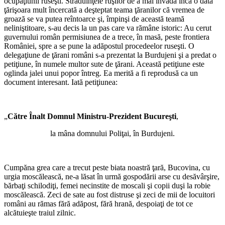
ocupaţiunii ruseşti. Străduinţele ruşilor de a mai invada încă o dată
ţărişoara mult încercată a deşteptat teama ţăranilor că vremea de
groază se va putea reîntoarce şi, împinşi de această teamă
neliniştitoare, s-au decis la un pas care va rămâne istoric: Au cerut
guvernului român permisiunea de a trece, în masă, peste frontiera
României, spre a se pune la adăpostul procedeelor ruseşti. O
delegaţiune de ţărani români s-a prezentat la Burdujeni şi a predat o
petiţiune, în numele multor sute de ţărani. Această petiţiune este
oglinda jalei unui popor întreg. Ea merită a fi reprodusă ca un
document interesant. Iată petiţiunea:
„
Către Înalt Domnul Ministru-Prezident Bucureşti
,
la mâna domnului Poliţai, în Burdujeni.
Cumpăna grea care a trecut peste biata noastră ţară, Bucovina, cu
urgia moscălească, ne-a lăsat în urmă gospodării arse cu desăvârşire,
bărbaţi schilodiţi, femei necinstite de moscali şi copii duşi la robie
moscălească. Zeci de sate au fost distruse şi zeci de mii de locuitori
români au rămas fără adăpost, fără hrană, despoiaţi de tot ce
alcătuieşte traiul zilnic.