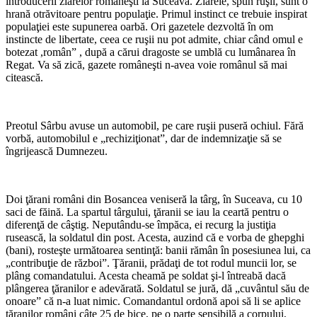
introducerii ziarelor româneşti la Suceava. Ziarele, spun ruşii, sunt o
hrană otrăvitoare pentru populaţie. Primul instinct ce trebuie inspirat
populaţiei este supunerea oarbă. Ori gazetele dezvoltă în om
instincte de libertate, ceea ce ruşii nu pot admite, chiar când omul e
botezat ,român” , după a cărui dragoste se umblă cu lumânarea în
Regat. Va să zică, gazete româneşti n-avea voie românul să mai
citească.
Preotul Sârbu avuse un automobil, pe care ruşii puseră ochiul. Fără
vorbă, automobilul e „rechiziţionat”, dar de indemnizaţie să se
îngrijească Dumnezeu.
Doi ţărani români din Bosancea veniseră la târg, în Suceava, cu 10
saci de făină. La spartul târgului, ţăranii se iau la ceartă pentru o
diferenţă de câştig. Neputându-se împăca, ei recurg la justiţia
rusească, la soldatul din post. Acesta, auzind că e vorba de ghepghi
(bani), rosteşte următoarea sentinţă: banii rămân în posesiunea lui, ca
„contribuţie de război”. Ţăranii, prădaţi de tot rodul muncii lor, se
plâng comandatului. Acesta cheamă pe soldat şi-l întreabă dacă
plângerea ţăranilor e adevărată. Soldatul se jură, dă „cuvântul său de
onoare” că n-a luat nimic. Comandantul ordonă apoi să li se aplice
ţăranilor români câte 25 de bice, pe o parte sensibilă a corpului,