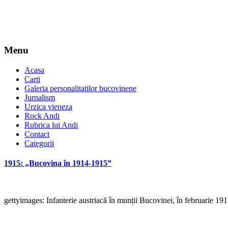
Menu
Acasa
Carti
Galeria personalitatilor bucovinene
Jurnalism
Urzica vieneza
Rock Andi
Rubrica lui Andi
Contact
Categorii
1915: „Bucovina în 1914-1915”
gettyimages: Infanterie austriacă în munții Bucovinei, în februarie 19