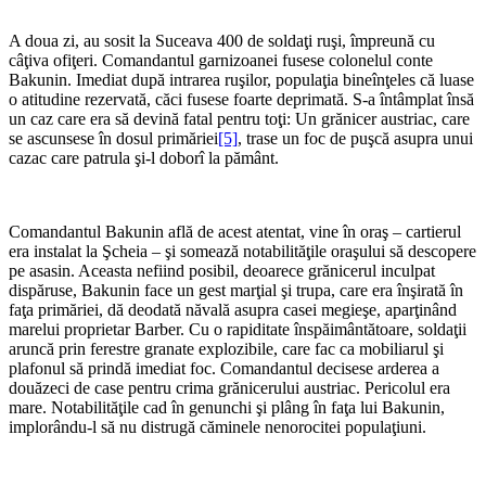
A doua zi, au sosit la Suceava 400 de soldaţi ruşi, împreună cu
câţiva ofiţeri. Comandantul garnizoanei fusese colonelul conte
Bakunin. Imediat după intrarea ruşilor, populaţia bineînţeles că luase
o atitudine rezervată, căci fusese foarte deprimată. S-a întâmplat însă
un caz care era să devină fatal pentru toţi: Un grănicer austriac, care
se ascunsese în dosul primăriei
[5]
, trase un foc de puşcă asupra unui
cazac care patrula şi-l doborî la pământ.
Comandantul Bakunin află de acest atentat, vine în oraş – cartierul
era instalat la Şcheia – şi somează notabilităţile oraşului să descopere
pe asasin. Aceasta nefiind posibil, deoarece grănicerul inculpat
dispăruse, Bakunin face un gest marţial şi trupa, care era înşirată în
faţa primăriei, dă deodată năvală asupra casei megieşe, aparţinând
marelui proprietar Barber. Cu o rapiditate înspăimântătoare, soldaţii
aruncă prin ferestre granate explozibile, care fac ca mobiliarul şi
plafonul să prindă imediat foc. Comandantul decisese arderea a
douăzeci de case pentru crima grănicerului austriac. Pericolul era
mare. Notabilităţile cad în genunchi şi plâng în faţa lui Bakunin,
implorându-l să nu distrugă căminele nenorocitei populaţiuni.