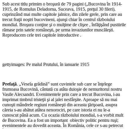
Sub acest titlu primim o broşură de 79 pa­gini („Bucovina în 1914-
1915, de Romulus Deladorna, Suceava, 1915, preţul 30 fileri),
cuprinzând mai multe capitole jalnice, din zilele grele, prin care au
trecut fraţii noştri bucovineni, ajunşi chiar în centrul războiului
mondial. Broşura conţine şi o mulţime de clişee , înfăţişând pustiirile
rămase prin satele româneşti, pe urma invaziunilor muscăleşti.
Reproducem cele trei capitole introductive .
gettyimages: Pe malul Prutului, în ianuarie 1915
Prefaţă
. „Vesela grădină” sunt cuvintele sub care se înţelege
frumoasa Bucovină, cântată cu atâta duioşie de nemuritorul nostru
Vasile Alecsandri. Evenimentele prin care a trecut Bucovina, i-au
imprimat timbrul tristeţii şi al jalei nesfârşite. Aproape să nu mai
cunoşti mândrele regiuni româneşti din aceasta ţărişoară, asupra
căreia s-au abătut atâtea nenorociri, pe care istoria ei nu le-a
cunoscut până acum. Cu ocazia războiului mondial, s-a vorbit mult
de Bucovina. Ea a fost un important obiectiv politic pentru ruşi;
evenimentele au dovedit aceasta. În România, cele ce s-au petrecut