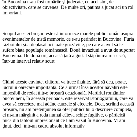
în Bucovina n-au fost urmărite şi judecate, cu acel simţ de
obiectivitate, care se cuvenea. De multe ori, patima a jucat aci un rol
important.
Scopul acestei broşuri este să informeze marele public român asupra
evenimentelor de tristă memorie, ce s-au perindat în Bucovina. Furia
războiului şi-a deplasat aci toate grozăviile, pe care a avut să le
sufere biata populaţie românească. Două invaziuni a avut de suportat
Bucovina. De două ori, această ţară a gustat stăpânirea rusească,
într-un interval relativ scurt.
Citind aceste cuvinte, cititorul va trece înainte, fără să dea, poate,
lucrului oarecare importanţă. Ce a urmat însă acestor năvăliri este
imposibil de redat într-o broşură ocazională. Martiriul românilor
bucovineni, în această perioadă, este rezervat istoriografului, care va
avea să cerceteze mai adânc cauzele şi efectele. Deci, scriind această
broşură, nu am pretenţiunea să ofer publicului o descriere completă,
ci m-am mărginit a reda numai câteva schiţe fugitive, o părticică
mică din tabloul impresionant ce l-am văzut în Bucovina. M-am
ţinut, deci, într-un cadru absolut informativ.