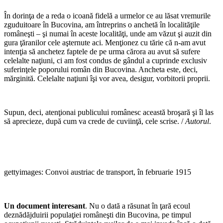
În dorinţa de a reda o icoană fidelă a urmelor ce au lăsat vremurile
zguduitoare în Bucovina, am întreprins o anchetă în localităţile
româneşti – şi numai în aceste localităţi, unde am văzut şi auzit din
gura ţăranilor cele aşternute aci. Menţionez cu tărie că n-am avut
intenţia să anchetez faptele de pe urma cărora au avut să sufere
celelalte naţiuni, ci am fost condus de gândul a cuprinde exclusiv
suferinţele poporului român din Bucovina. Ancheta este, deci,
mărginită. Celelalte naţiuni îşi vor avea, desigur, vorbitorii proprii.
Supun, deci, atenţionai publicului românesc această broşară şi îl las
să aprecieze, după cum va crede de cuviinţă, cele scrise. /
Autorul
.
gettyimages: Convoi austriac de transport, în februarie 1915
Un document interesant
. Nu o dată a răsunat în ţară ecoul
deznădăjduirii populaţiei româneşti din Bucovina, pe timpul