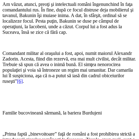
Am văzut, atunci, preoţi şi intelectuali români îngenunchind în faţa
comandantului rus. În fine, după ce focul distruse deja mobilierul şi
tavanul, Bakunin îşi muiase inima. A dat, în sfârşit, ordinal să se
localizeze focul. Pesta puţin, Bakunin se duse pe câmpul de
operaţiuni, la Iacobeni, unde a căzut. Corpul lui a fost adus la
Suceava, însă se zice că fără cap.
Comandant militar al oraşului a fost, apoi, numit maiorul Alexandr
Zadorin. Acesta, fiind din rezervă, era mai mult civilist, decât militar.
Trebuie să spun că avea o inimă bună. El simţea nenorocirea
populaţiei şi voia să întroneze un regim mai umanitar. Dar camarila
lui îl suspiciona, aşa că n-a putut să iasă din cadrul obiceiurilor
ruseşti”
[6]
.
Familie bucovineană sărmană, la bariera Burdujeni
„Prima faptă „binevoitoare” faţă de români a fost prohibirea strictă a