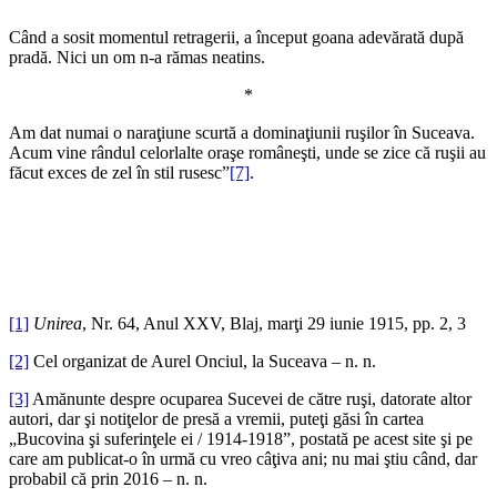
Când a sosit momentul retragerii, a început goana adevărată după
pradă. Nici un om n-a rămas neatins.
*
Am dat numai o naraţiune scurtă a dominaţiunii ruşilor în Suceava.
Acum vine rândul celorlalte oraşe româneşti, unde se zice că ruşii au
făcut exces de zel în stil rusesc”
[7]
.
[1]
Unirea
, Nr. 64, Anul XXV, Blaj, marţi 29 iunie 1915, pp. 2, 3
[2]
Cel organizat de Aurel Onciul, la Suceava – n. n.
[3]
Amănunte despre ocuparea Sucevei de către ruşi, datorate altor
autori, dar şi notiţelor de presă a vremii, puteţi găsi în cartea
„Bucovina şi suferinţele ei / 1914-1918”, postată pe acest site şi pe
care am publicat-o în urmă cu vreo câţiva ani; nu mai ştiu când, dar
probabil că prin 2016 – n. n.