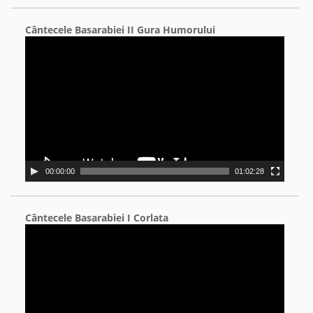
Cântecele Basarabiei II Gura Humorului
Video
Player
00:00:00
01:02:28
Cântecele Basarabiei I Corlata
Video
Player