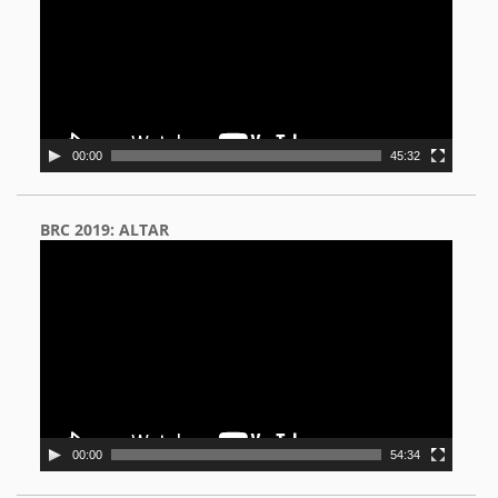
00:00
45:32
BRC 2019: ALTAR
Video
Player
00:00
54:34