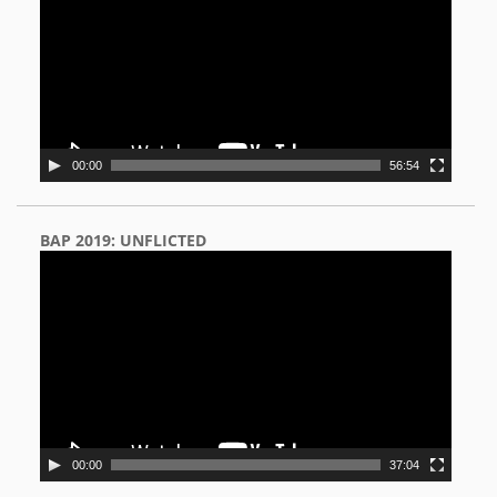
00:00
56:54
BAP 2019: UNFLICTED
Video
Player
00:00
37:04