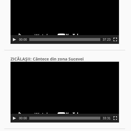
00:00
37:23
ZICĂLAŞII: Cântece din zona Sucevei
Video
Player
00:00
33:31