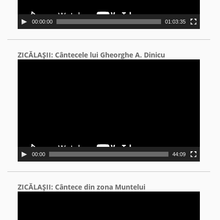
00:00:00
01:03:35
ZICĂLAŞII: Cântecele lui Gheorghe A. Dinicu
Video
Player
00:00
44:09
ZICĂLAŞII: Cântece din zona Muntelui
Video
Player