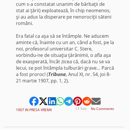
cum s-a constatat unanim de bărbaţii de
stat ai ţării) exploatează, în chip neomenos,
şi au adus la disperare pe nenorociţii săteni
români.
*
Era fatal ca aşa să se întâmple. Ne aducem
aminte că, înainte cu un an, când a fost, pe la
noi, profesorul universitar C. Stere,
vorbindu-ne de situaţia ţărănimii, o afla aşa
de exasperată, încât zicea că, dacă nu se va
lecui, se pot întâmpla tulburări grave… Parcă
a fost proroc! (
Tribuna
, Anul XI, nr. 54, joi 8-
21 martie 1907, pp. 1, 2).
13
Feb
No Comments
1907 IN PRESA VREMII