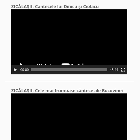
ZICĂLAŞII: Cântecele lui Dinicu şi Ciolacu
Video
Player
00:00
43:44
ZICĂLAŞII: Cele mai frumoase cântece ale Bucovinei
Video
Player