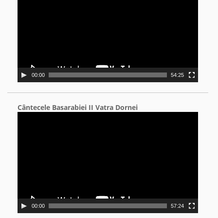
00:00
54:25
Cântecele Basarabiei II Vatra Dornei
Video
Player
00:00
57:24