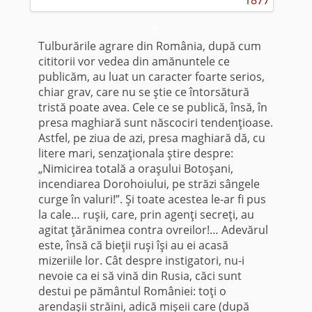
*
Tulburările agrare din România, după cum
cititorii vor vedea din amănuntele ce
publicăm, au luat un caracter foarte serios,
chiar grav, care nu se ştie ce întorsătură
tristă poate avea. Cele ce se publică, însă, în
presa maghiară sunt născociri tendenţioase.
Astfel, pe ziua de azi, presa maghiară dă, cu
litere mari, senzaţionala ştire despre:
„Nimicirea totală a oraşului Botoşani,
incendiarea Dorohoiului, pe străzi sângele
curge în valuri!”. Şi toate acestea le-ar fi pus
la cale… ruşii, care, prin agenţi secreţi, au
agitat ţărănimea contra ovreilor!… Adevărul
este, însă că bieţii ruşi îşi au ei acasă
mizeriile lor. Cât despre instigatori, nu-i
nevoie ca ei să vină din Rusia, căci sunt
destui pe pământul României: toţi o
arendaşii străini, adică mişeii care (după