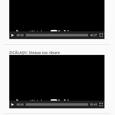
00:00
40:37
ZICĂLAŞII: Steaua sus răsare
Video
Player
00:00
55:43