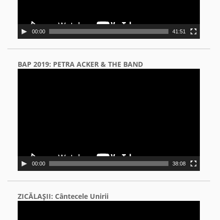
00:00
41:51
BAP 2019: PETRA ACKER & THE BAND
Video
Player
00:00
38:08
ZICĂLAŞII: Cântecele Unirii
Video
Player