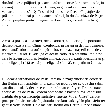
ducând aceste prăjituri, pe care le oferea enoriașilor bisericii sale, în
speranţa primirii unei sume de bani, în general mai mare decât
valoarea darului său. Şi în satul Biddensd se făcea o împărţire de
prăjituri, dar numai pentru oamenii săraci, în după-amiaza de Paște.
Aceste prăjituri purtau imaginea a două femei, așezate una lângă
alta.
Această practică de a oferi, drept cadouri, ouă fierte și împodobite
deosebit există și în China. Confucius, în cartea sa de rituri chineze,
recomandă aducerea ouălor părinţilor, cu ocazia nașterii celui de-al
cincilea fiu al lor. El adaugă că aceste cadouri reprezintă urările pe
care le facem copilului. Pentru chinezi, oul reprezintă idealul feței și
al inteligenței (față ovală și inteligență sferică), cel puțin în China.
Cu ocazia sărbătorilor de Paște, ferestrele magazinelor de cofetărie
din Berlin sunt umplute, în prezent, cu iepuri care au ouă din zahăr
sau din ciocolată, decorate cu turturele sau cu îngeri. Printre toate
aceste delicii de Paște, vedem bomboane albastre și roz, candisuri
cristalizate și cu inscripția sugestivă „
fusche kaiser küsse
” despre
proaspetele săruturi ale împăratului; reclama adaugă în plus „feinster
genuss von” Berlin. Cele mai tari lucruri din Berlin! Orice ezitare