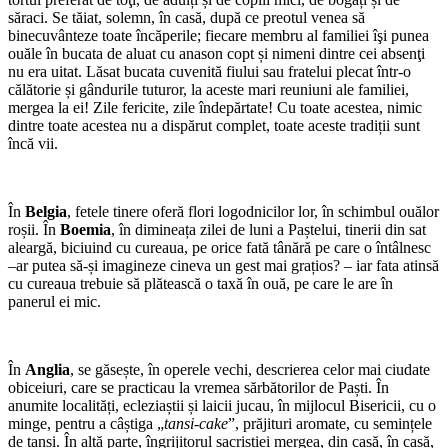
săraci. Se tăiat, solemn, în casă, după ce preotul venea să
binecuvânteze toate încăperile; fiecare membru al familiei îşi punea
ouăle în bucata de aluat cu anason copt și nimeni dintre cei absenţi
nu era uitat. Lăsat bucata cuvenită fiului sau fratelui plecat într-o
călătorie și gândurile tuturor, la aceste mari reuniuni ale familiei,
mergea la ei! Zile fericite, zile îndepărtate! Cu toate acestea, nimic
dintre toate acestea nu a dispărut complet, toate aceste tradiții sunt
încă vii.
În
Belgia
, fetele tinere oferă flori logodnicilor lor, în schimbul ouălor
roșii. În
Boemia
, în dimineața zilei de luni a Paștelui, tinerii din sat
aleargă, biciuind cu cureaua, pe orice fată tânără pe care o întâlnesc
–ar putea să-și imagineze cineva un gest mai grațios? – iar fata atinsă
cu cureaua trebuie să plătească o taxă în ouă, pe care le are în
panerul ei mic.
În
Anglia
, se găsește, în operele vechi, descrierea celor mai ciudate
obiceiuri, care se practicau la vremea sărbătorilor de Paști. În
anumite localități, ecleziaștii și laicii jucau, în mijlocul Bisericii, cu o
minge, pentru a câștiga „
tansi-cake
”, prăjituri aromate, cu semințele
de tansi. În altă parte, îngrijitorul sacristiei mergea, din casă, în casă,