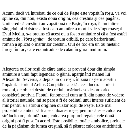
Acum, dacă vă întrebați de ce oul de Paște este vopsit în roșu, vă voi
spune că, din nou, există două origini, cea creștină și cea păgână.
Unii cred că creștinii au vopsit ouă de Paște, în roșu, în amintirea
sângelui lui Hristos: a fost ca o amintire a morții sale sângeroase; în
Evul Mediu, s-a pretins că acest ou a fost o amintire și că a fost astfel
amintit de „
Vora ignita
”, de tortura oribilă, pe care barbarismul
roman a aplicat-o martirilor creștini. Oul de foc era un ou metalic
înroșit în foc, care era introdus de călău în gura martirului.
Alegerea ouălor roșii de către antici ar proveni doar din simpla
amintire a unui fapt legendar: o găină, aparținând mamei lui
Alexandru Severus, a depus un ou roșu, în ziua nașterii acestui
împărat. Istoricul Aelius Campidius atestă acest lucru. Istoricii
romani, de obicei destul de creduli, mărturisesc despre orice
consideră potrivit. Faptul, fenomenal cum ar fi, din punct de vedere
al istoriei naturale, mi se pare a fi de ordinul unui interes suficient de
mic pentru a-i atribui originea ouălor roșii de Paște. Este mai
probabil ca anticii să fi ales culoarea roșie, pentru că este culoarea
strălucitoare, triumfătoare, culoarea purpurei regale; cele două
origini pot fi puse în acord. Este posibil ca ouăle simbolice, preluate
de la păgânism de lumea creștină, să fi păstrat culoarea antichității.