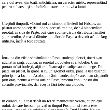
care oul avea, din toată antichitatea, un caracter mistic, reprezentând
pentru ei haosul și simbolizând starea primitivă a lumii.
Creștinii timpurii, văzând oul ca simbol al învierii lui Hristos, au
păstrat acest obicei; de unde și această tradiție, de a-l binecuvânta
preotul, în ziua de Paște, ouă care apoi se dăruia distribuite familiei
și prietenilor. Această dăruire a ouălor de Paște a devenit atât de larg
utilizată, încât a fost abuzată.
Într-una din zilele săptămânii de Paști, studenți, clerici, tineri s-au
adunat în piața publică, în sunetul clopotelor și al tobelor. Unii
purtau măști burlești, alții erau înarmați cu sulițe sau ciomege. Din
piață, au plecat, în grabă și cu un zgomot oribil, până la ușa bisericii
principale a locului. Acolo, au cântat laude, după care, s-au răspândit
prin oraș, pentru a căuta ouă de Paște, precum copiii noștri din
corurile provinciale, dar aceștia fără tobe sau clopote.
În curând, nu a fost decât un fel de manifestare veselă, cu prilejul
oului, de care fusesem privați în timpul Postului, și acesta este
singurul sens că obiceiului ouălor păstrat în Evul Mediu. Ne-am