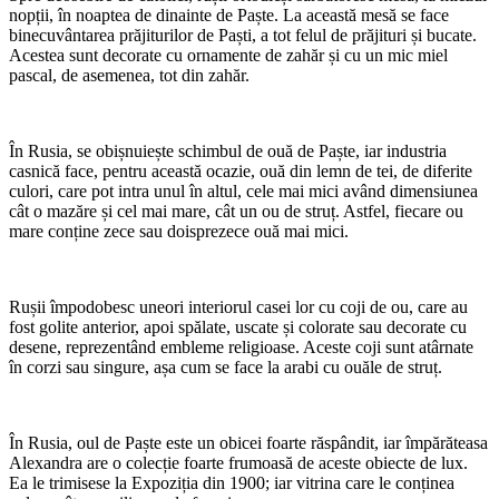
nopții, în noaptea de dinainte de Paște. La această mesă se face
binecuvântarea prăjiturilor de Paști, a tot felul de prăjituri și bucate.
Acestea sunt decorate cu ornamente de zahăr și cu un mic miel
pascal, de asemenea, tot din zahăr.
În Rusia, se obișnuiește schimbul de ouă de Paște, iar industria
casnică face, pentru această ocazie, ouă din lemn de tei, de diferite
culori, care pot intra unul în altul, cele mai mici având dimensiunea
cât o mazăre și cel mai mare, cât un ou de struț. Astfel, fiecare ou
mare conține zece sau doisprezece ouă mai mici.
Rușii împodobesc uneori interiorul casei lor cu coji de ou, care au
fost golite anterior, apoi spălate, uscate și colorate sau decorate cu
desene, reprezentând embleme religioase. Aceste coji sunt atârnate
în corzi sau singure, așa cum se face la arabi cu ouăle de struț.
În Rusia, oul de Paște este un obicei foarte răspândit, iar împărăteasa
Alexandra are o colecție foarte frumoasă de aceste obiecte de lux.
Ea le trimisese la Expoziția din 1900; iar vitrina care le conținea