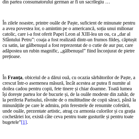
din partea consumatorului german ar fi un sacrilegiu …
În zilele noastre, printre ouăle de Paște, suficient de minunate pentru
a avea povestea lor, o amintim pe o americancă, soția unui milionar
catolic, care i-a fost oferit Papei Leon al XIII-lea un ou, ca „dar al
Sfântului Petru”: coaja a fost realizată dintr-un frumos fildeș, căptușit
cu satin, iar gălbenuşul a fost reprezentat de o cutie de aur pur, care
adăpostea un rubin magnific, „gălbenuşul” fiind înconjurat de pietre
prețioase.
În
Franța
, obiceiul de a dărui ouă, cu ocazia sărbătorilor de Paște, a
crescut într-o asemenea măsură, încât acestea ar putea fi numite al
doilea cadou pentru copii, fete tinere și chiar doamne. Toată lumea
își dorește partea lor de bucurie și, de la ouăle modeste din zahăr, de
la periferia Parisului, râvnite de o multitudine de copii săraci, până la
minunățiile pe care le admira, prin ferestrele de renumite cofetării,
unde ouăle, prezentate artistic, atrag cu armonia culorilor și cu grația
cochetăriei lor, există câte ceva pentru toate gusturile și pentru toate
bugetele”
[1]
.