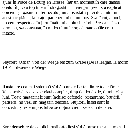
ajuns în Place de Bourg-en-Bresse, într-un moment în care dansul
ouălor îl jucau toți tinerii îndrăgostiți. Tinerei prințese i s-a explicat
obiceiul și, găsindu-l fermecător, nu a rezistat ispitei de a intra în
acest joc plăcut, la brațul partenerului ei luminos. S-a făcut, atunci,
un cerc respectuos în jurul înaltului cuplu și, când „Bressana” s-a
terminat, s-a constatat, în mijlocul uralelor, că toate ouăle erau
intacte.
Seyffert, Oskar, Von der Wiege bis zum Grabe (De la leagăn, la mor
1914 – desene de Wiege
Rusia
are cea mai solemnă sărbătoare de Paște, dintre toate țările.
Viața activă este suspendată complet, timp de două zile, duminică și
luni. Toate magazinele sunt închise: cafenele, restaurante, brutării,
patiserii, nu vezi un magazin deschis. Slujitorii înșiși sunt în
concediu și este imposibil să se obțină vreun serviciu de la ei.
Spre deosebire de catolici, rușii ortodicși sărbătoresc mesa, la miezul