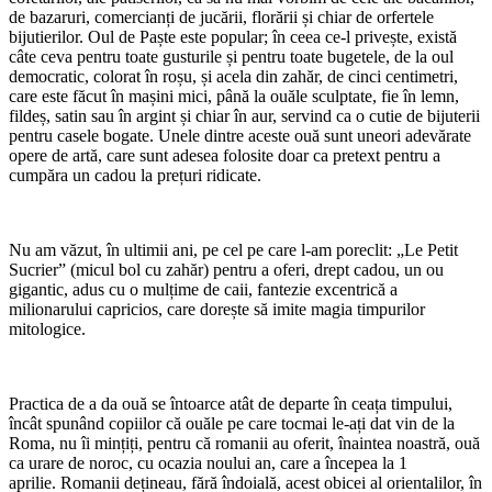
de bazaruri, comercianți de jucării, florării și chiar de orfertele
bijutierilor. Oul de Paște este popular; în ceea ce-l privește, există
câte ceva pentru toate gusturile și pentru toate bugetele, de la oul
democratic, colorat în roșu, și acela din zahăr, de cinci centimetri,
care este făcut în mașini mici, până la ouăle sculptate, fie în lemn,
fildeș, satin sau în argint și chiar în aur, servind ca o cutie de bijuterii
pentru casele bogate. Unele dintre aceste ouă sunt uneori adevărate
opere de artă, care sunt adesea folosite doar ca pretext pentru a
cumpăra un cadou la prețuri ridicate.
Nu am văzut, în ultimii ani, pe cel pe care l-am poreclit: „Le Petit
Sucrier” (micul bol cu zahăr) pentru a oferi, drept cadou, un ou
gigantic, adus cu o mulțime de caii, fantezie excentrică a
milionarului capricios, care dorește să imite magia timpurilor
mitologice.
Practica de a da ouă se întoarce atât de departe în ceața timpului,
încât spunând copiilor că ouăle pe care tocmai le-ați dat vin de la
Roma, nu îi mințiți, pentru că romanii au oferit, înaintea noastră, ouă
ca urare de noroc, cu ocazia noului an, care a începea la 1
aprilie. Romanii dețineau, fără îndoială, acest obicei al orientalilor, în