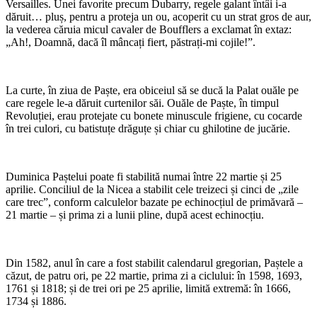
Versailles. Unei favorite precum Dubarry, regele galant întâi i-a
dăruit… pluș, pentru a proteja un ou, acoperit cu un strat gros de aur,
la vederea căruia micul cavaler de Boufflers a exclamat în extaz:
„Ah!, Doamnă, dacă îl mâncați fiert, păstrați-mi cojile!”.
La curte, în ziua de Paște, era obiceiul să se ducă la Palat ouăle pe
care regele le-a dăruit curtenilor săi. Ouăle de Paște, în timpul
Revoluției, erau protejate cu bonete minuscule frigiene, cu cocarde
în trei culori, cu batistuțe drăguțe și chiar cu ghilotine de jucărie.
Duminica Paștelui poate fi stabilită numai între 22 martie și 25
aprilie. Conciliul de la Nicea a stabilit cele treizeci și cinci de „zile
care trec”, conform calculelor bazate pe echinocțiul de primăvară –
21 martie – și prima zi a lunii pline, după acest echinocțiu.
Din 1582, anul în care a fost stabilit calendarul gregorian, Paștele a
căzut, de patru ori, pe 22 martie, prima zi a ciclului: în 1598, 1693,
1761 și 1818; și de trei ori pe 25 aprilie, limită extremă: în 1666,
1734 și 1886.