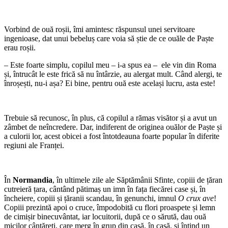
Vorbind de ouă roșii, îmi amintesc răspunsul unei servitoare
ingenioase, dat unui bebeluș care voia să știe de ce ouăle de Paște
erau roșii.
– Este foarte simplu, copilul meu – i-a spus ea – ele vin din Roma
și, întrucât le este frică să nu întârzie, au alergat mult. Când alergi, te
înroșești, nu-i așa? Ei bine, pentru ouă este același lucru, asta este!
Trebuie să recunosc, în plus, că copilul a rămas visător și a avut un
zâmbet de neîncredere. Dar, indiferent de originea ouălor de Paște și
a culorii lor, acest obicei a fost întotdeauna foarte popular în diferite
regiuni ale Franței.
În
Normandia
, în ultimele zile ale Săptămânii Sfinte, copiii de țăran
cutreieră țara, cântând pătimaș un imn în fața fiecărei case și, în
încheiere, copiii și țăranii scandau, în genunchi, imnul
O crux ave
!
Copiii prezintă apoi o cruce, împodobită cu flori proaspete și lemn
de cimișir binecuvântat, iar locuitorii, după ce o sărută, dau ouă
micilor cântăreți, care merg în grup din casă, în casă, și întind un