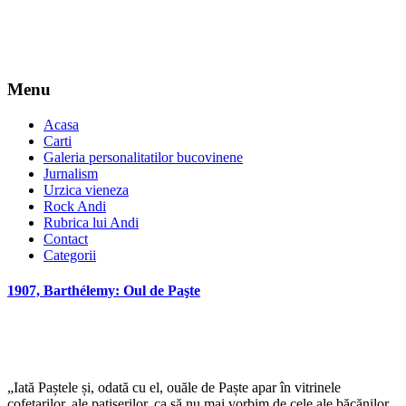
Menu
Acasa
Carti
Galeria personalitatilor bucovinene
Jurnalism
Urzica vieneza
Rock Andi
Rubrica lui Andi
Contact
Categorii
1907, Barthélemy: Oul de Paşte
„Iată Paștele și, odată cu el, ouăle de Paște apar în vitrinele
cofetarilor, ale patiserilor, ca să nu mai vorbim de cele ale băcănilor,