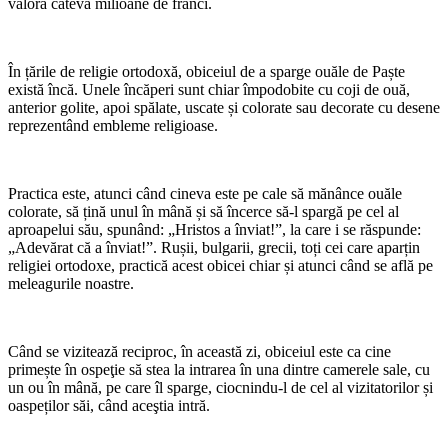
valora câteva milioane de franci.
În țările de religie ortodoxă, obiceiul de a sparge ouăle de Paște
există încă. Unele încăperi sunt chiar împodobite cu coji de ouă,
anterior golite, apoi spălate, uscate și colorate sau decorate cu desene
reprezentând embleme religioase.
Practica este, atunci când cineva este pe cale să mănânce ouăle
colorate, să țină unul în mână și să încerce să-l spargă pe cel al
aproapelui său, spunând: „Hristos a înviat!”, la care i se răspunde:
„Adevărat că a înviat!”. Rușii, bulgarii, grecii, toți cei care aparțin
religiei ortodoxe, practică acest obicei chiar și atunci când se află pe
meleagurile noastre.
Când se vizitează reciproc, în această zi, obiceiul este ca cine
primește în ospeţie să stea la intrarea în una dintre camerele sale, cu
un ou în mână, pe care îl sparge, ciocnindu-l de cel al vizitatorilor și
oaspeților săi, când aceştia intră.