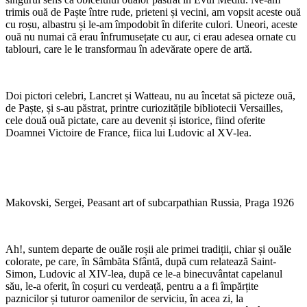
trimis ouă de Paște între rude, prieteni și vecini, am vopsit aceste ouă
cu roșu, albastru și le-am împodobit în diferite culori. Uneori, aceste
ouă nu numai că erau înfrumusețate cu aur, ci erau adesea ornate cu
tablouri, care le le transformau în adevărate opere de artă.
Doi pictori celebri, Lancret și Watteau, nu au încetat să picteze ouă,
de Paște, și s-au păstrat, printre curiozitățile bibliotecii Versailles,
cele două ouă pictate, care au devenit și istorice, fiind oferite
Doamnei Victoire de France, fiica lui Ludovic al XV-lea.
Makovski, Sergei, Peasant art of subcarpathian Russia, Praga 1926
Ah!, suntem departe de ouăle roșii ale primei tradiții, chiar și ouăle
colorate, pe care, în Sâmbăta Sfântă, după cum relatează Saint-
Simon, Ludovic al XIV-lea, după ce le-a binecuvântat capelanul
său, le-a oferit, în coșuri cu verdeață, pentru a a fi împărțite
paznicilor și tuturor oamenilor de serviciu, în acea zi, la