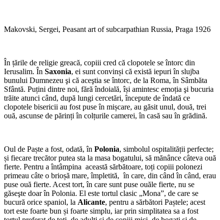
Makovski, Sergei, Peasant art of subcarpathian Russia, Praga 1926
În țările de religie greacă, copiii cred că clopotele se întorc din
Ierusalim. În
Saxonia
, ei sunt convinși că există iepuri în slujba
bunului Dumnezeu şi că aceştia se întorc, de la Roma, în Sâmbăta
Sfântă. Puțini dintre noi, fără îndoială, își amintesc emoția şi bucuria
trăite atunci când, după lungi cercetări, începute de îndată ce
clopotele bisericii au fost puse în mișcare, au găsit unul, două, trei
ouă, ascunse de părinți în colțurile camerei, în casă sau în grădină.
Oul de Paște a fost, odată, în
Polonia
, simbolul ospitalității perfecte;
și fiecare trecător putea sta la masa bogatului, să mănânce câteva ouă
fierte. Pentru a întâmpina această sărbătoare, toți copiii polonezi
primeau câte o brioșă mare, împletită, în care, din când în când, erau
puse ouă fierte. Acest tort, în care sunt puse ouăle fierte, nu se
găseşte doar în Polonia. El este tortul clasic „Mona”, de care se
bucură orice spaniol, la
Alicante
, pentru a sărbători Paștele; acest
tort este foarte bun și foarte simplu, iar prin simplitatea sa a fost
tortul preferat de toţi, de adulți și de copiii mici, de bogați și de