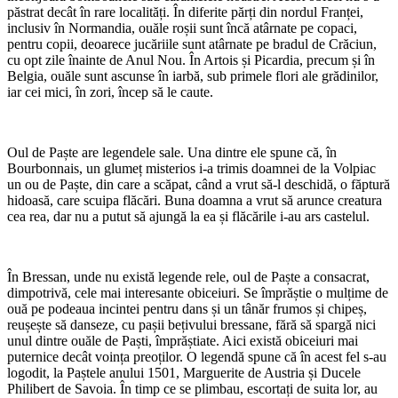
păstrat decât în rare localități. În diferite părți din nordul Franței,
inclusiv în Normandia, ouăle roșii sunt încă atârnate pe copaci,
pentru copii, deoarece jucăriile sunt atârnate pe bradul de Crăciun,
cu opt zile înainte de Anul Nou. În Artois și Picardia, precum și în
Belgia, ouăle sunt ascunse în iarbă, sub primele flori ale grădinilor,
iar cei mici, în zori, încep să le caute.
Oul de Paște are legendele sale. Una dintre ele spune că, în
Bourbonnais, un glumeț misterios i-a trimis doamnei de la Volpiac
un ou de Paște, din care a scăpat, când a vrut să-l deschidă, o făptură
hidoasă, care scuipa flăcări. Buna doamna a vrut să arunce creatura
cea rea, dar nu a putut să ajungă la ea și flăcările i-au ars castelul.
În Bressan, unde nu există legende rele, oul de Paște a consacrat,
dimpotrivă, cele mai interesante obiceiuri. Se împrăștie o mulțime de
ouă pe podeaua incintei pentru dans și un tânăr frumos și chipeș,
reușește să danseze, cu pașii bețivului bressane, fără să spargă nici
unul dintre ouăle de Paști, împrăștiate. Aici există obiceiuri mai
puternice decât voința preoților. O legendă spune că în acest fel s-au
logodit, la Paștele anului 1501, Marguerite de Austria și Ducele
Philibert de Savoia. În timp ce se plimbau, escortați de suita lor, au