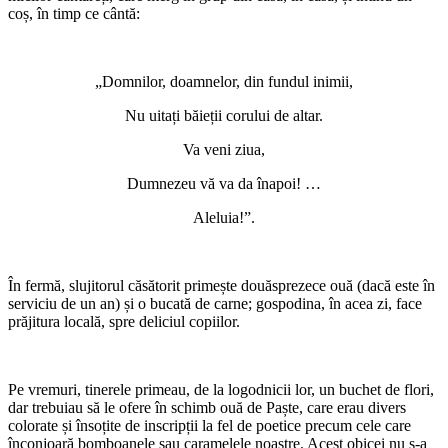
coș, în timp ce cântă:
„Domnilor, doamnelor, din fundul inimii,
Nu uitați băieții corului de altar.
Va veni ziua,
Dumnezeu vă va da înapoi! …
Aleluia!”.
În fermă, slujitorul căsătorit primește douăsprezece ouă (dacă este în
serviciu de un an) și o bucată de carne; gospodina, în acea zi, face
prăjitura locală, spre deliciul copiilor.
Pe vremuri, tinerele primeau, de la logodnicii lor, un buchet de flori,
dar trebuiau să le ofere în schimb ouă de Paște, care erau divers
colorate și însoțite de inscripții la fel de poetice precum cele care
înconjoară bomboanele sau caramelele noastre. Acest obicei nu s-a