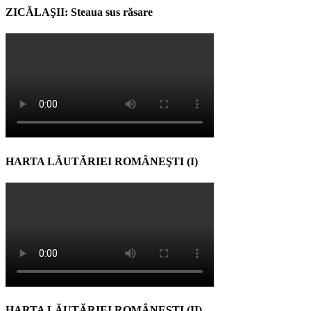
ZICĂLAŞII: Steaua sus răsare
HARTA LĂUTĂRIEI ROMÂNEŞTI (I)
HARTA LĂUTĂRIEI ROMÂNEŞTI (II)