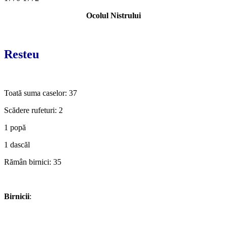
Ocolul Nistrului
*
Resteu
*
Toată suma caselor: 37
Scădere rufeturi: 2
1 popă
1 dascăl
Rămân birnici: 35
*
Birnicii
:
*