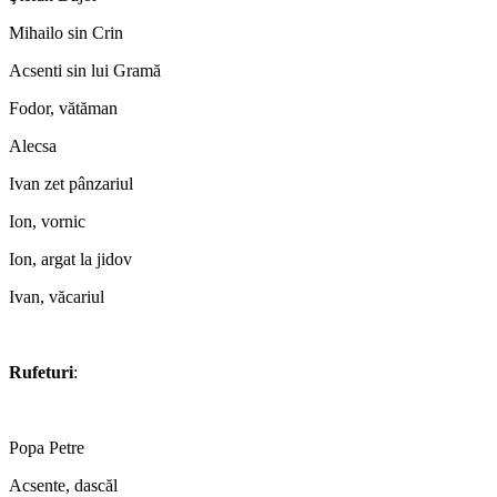
Mihailo sin Crin
Acsenti sin lui Gramă
Fodor, vătăman
Alecsa
Ivan zet pânzariul
Ion, vornic
Ion, argat la jidov
Ivan, văcariul
*
Rufeturi
:
*
Popa Petre
Acsente, dascăl