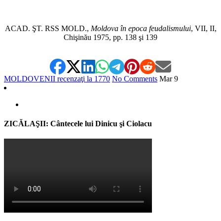
*
ACAD. ŞT. RSS MOLD.,
Moldova în epoca feudalismului
, VII, II,
Chişinău 1975, pp. 138 şi 139
MOLDOVENII recenzaţi la 1770
No Comments
Mar
9
ZICĂLAŞII: Cântecele lui Dinicu şi Ciolacu