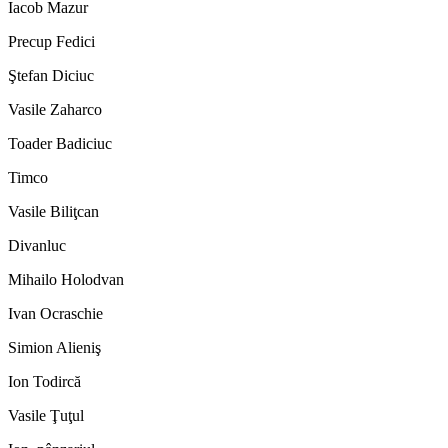
Iacob Mazur
Precup Fedici
Ştefan Diciuc
Vasile Zaharco
Toader Badiciuc
Timco
Vasile Biliţcan
Divanluc
Mihailo Holodvan
Ivan Ocraschie
Simion Alieniş
Ion Todircă
Vasile Ţuţul