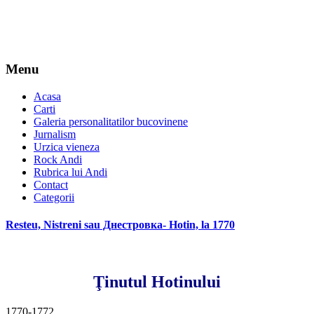
Menu
Acasa
Carti
Galeria personalitatilor bucovinene
Jurnalism
Urzica vieneza
Rock Andi
Rubrica lui Andi
Contact
Categorii
Resteu, Nistreni sau Днестровка- Hotin, la 1770
Ţinutul Hotinului
1770-1772