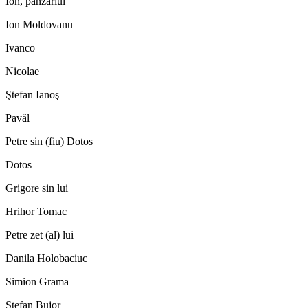
Ion, pânzariul
Ion Moldovanu
Ivanco
Nicolae
Ştefan Ianoş
Pavăl
Petre sin (fiu) Dotos
Dotos
Grigore sin lui
Hrihor Tomac
Petre zet (al) lui
Danila Holobaciuc
Simion Grama
Ştefan Bujor