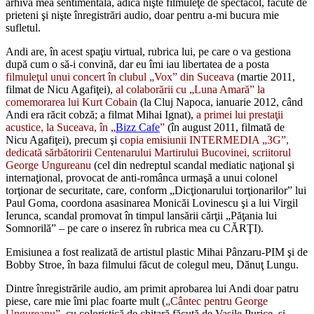
arhiva mea sentimentală, adică nişte filmuleţe de spectacol, făcute de
prieteni şi nişte înregistrări audio, doar pentru a-mi bucura mie
sufletul.
Andi are, în acest spaţiu virtual, rubrica lui, pe care o va gestiona
după cum o să-i convină, dar eu îmi iau libertatea de a posta
filmuleţul unui concert în clubul „Vox” din Suceava
(martie 2011,
filmat de Nicu Agafiţei),
al colaborării cu „Luna Amară” la
comemorarea lui Kurt Cobain
(la Cluj Napoca, ianuarie 2012, când
Andi era răcit cobză; a filmat Mihai Ignat),
a primei lui prestaţii
acustice, la Suceava, în „
Bizz Cafe
”
(în august 2011, filmată de
Nicu Agafiţei), precum şi
copia emisiunii INTERMEDIA „3G”,
dedicată sărbătoririi Centenarului Martirului Bucovinei, scriitorul
George Ungureanu
(cel din nedreptul scandal mediatic naţional şi
internaţional, provocat de anti-românca urmaşă a unui colonel
torţionar de securitate, care, conform „Dicţionarului torţionarilor” lui
Paul Goma, coordona asasinarea Monicăi Lovinescu şi a lui Virgil
Ierunca, scandal promovat în timpul lansării cărţii „Păţania lui
Somnorilă” – pe care o inserez în rubrica mea cu CĂRŢI).
Emisiunea a fost realizată de artistul plastic Mihai Pânzaru-PIM şi de
Bobby Stroe, în baza filmului făcut de colegul meu, Dănuţ Lungu.
Dintre înregistrările audio, am primit aprobarea lui Andi doar patru
piese, care mie îmi plac foarte mult (
„Cântec pentru George
Ungureanu”
, cu coloristică de chitară făcută de Vasile Purice, şi