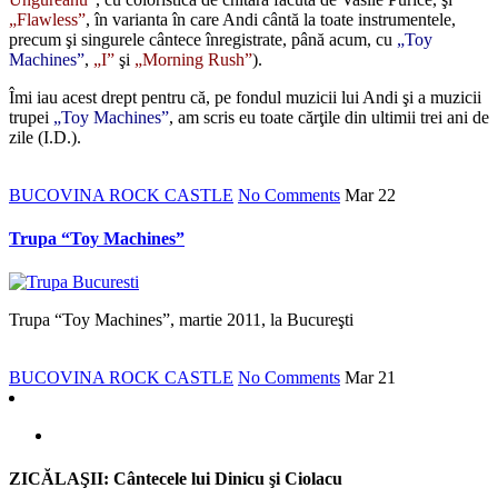
„Flawless”
, în varianta în care Andi cântă la toate instrumentele,
precum şi singurele cântece înregistrate, până acum, cu
„Toy
Machines”
,
„I”
şi
„Morning Rush”
).
Îmi iau acest drept pentru că, pe fondul muzicii lui Andi şi a muzicii
trupei
„Toy Machines”
, am scris eu toate cărţile din ultimii trei ani de
zile (I.D.).
BUCOVINA ROCK CASTLE
No Comments
Mar
22
Trupa “Toy Machines”
Trupa “Toy Machines”, martie 2011, la Bucureşti
BUCOVINA ROCK CASTLE
No Comments
Mar
21
ZICĂLAŞII: Cântecele lui Dinicu şi Ciolacu