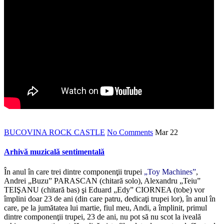
BUCOVINA ROCK CASTLE
No Comments
Mar
22
Arhivă muzicală sentimentală
În anul în care trei dintre componenţii trupei
„Toy Machines”
,
Andrei „Buzu” PARASCAN (chitară solo), Alexandru „Teiu”
TEIŞANU (chitară bas) şi Eduard „Edy” CIORNEA (tobe) vor
împlini doar 23 de ani (din care patru, dedicaţi trupei lor), în anul în
care, pe la jumătatea lui martie, fiul meu, Andi, a împlinit, primul
dintre componenţii trupei, 23 de ani, nu pot să nu scot la iveală