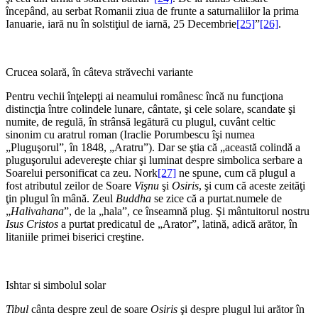
începând, au serbat Romanii ziua de frunte a saturnaliilor la prima
Ianuarie, iară nu în solstiţiul de iarnă, 25 Decembrie
[25]
”
[26]
.
Crucea solară, în câteva străvechi variante
Pentru vechii înţelepţi ai neamului românesc încă nu funcţiona
distincţia între colindele lunare, cântate, şi cele solare, scandate şi
numite, de regulă, în strânsă legătură cu plugul, cuvânt celtic
sinonim cu aratrul roman (Iraclie Porumbescu îşi numea
„Pluguşorul”, în 1848, „Aratru”). Dar se ştia că „această colindă a
pluguşorului adevereşte chiar şi luminat despre simbolica serbare a
Soarelui personificat ca zeu. Nork
[27]
ne spune, cum că plugul a
fost atributul zeilor de Soare
Vişnu
şi
Osiris
, şi cum că aceste zeităţi
ţin plugul în mână. Zeul
Buddha
se zice că a purtat.numele de
„
Halivahana
”, de la „hala”, ce înseamnă plug. Şi mântuitorul nostru
Isus Cristos
a purtat predicatul de „Arator”, latină, adică arător, în
litaniile primei biserici creştine.
Ishtar si simbolul solar
Tibul
cânta despre zeul de soare
Osiris
şi despre plugul lui arător în