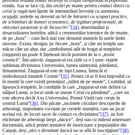
perioada feudală hotare nefirești în corpul biospiritual al poporului
român. Așa se face că, din
urcări pe munte pentru contact direct cu
cerul și rugăciuni
lipsite de intermediari învestiți cu asemenea
ocupații, nedeile au devenit un fel de
întruniri cu scopuri practice,
de schimburi de bunuri economice, de legături profesionale, de
obiceiuri pastorale și de încuscriri
”
[34]
, determinând și
desacralizarea horirilor, adică a ceremoniilor totemice de de munte,
de pe „hora” – cum încă mai este denumit muntele în unele limbi
slavone. Exista, desigur, pe fiecare „hora”, și câte un templu sau
măcar câte un altar, dar „simbolismul atât de bogat al templelor
(ziqqurat) nu poate fi înțeleasă decât pornind de la o „teorie
cosmică”. Într-adevăr, ziqqurat-ul era zidit ca o Lume: etajele
subliniau diviziunea Universului, lumea subterană, pământul,
firmamentul. Ziqqurat-ul este de fapt Lumea, întrucât el
simbolizează muntele Cosmic”
[35]
. Pentru că ar fi fost imposibil ca
în munții în care există prototipul „zidirii de pe munte”, Ceahlăul, să
lipsească templele, în condițiile în care „ziqqurat-ul este definit ca
stâlpul Lumii, și locul unde se unește Cerul cu pământul”, „care nu
este altceva decât Axa Universului, Pomul Vieții care crește în
centrul Lumii”
[36]
. Din păcate „incintele circulare descoperite de
arheologi, majoritatea cocoțate pe crestele munților, care au jucat
același rol, de locuri sacre de contact cu divinitatea”
[37]
, au fost
etichetate de arheologi drept „dacice”, deși sun cu milenii anterioare
dacismului, adică primei tentative de istoricizare a populațiilor din
Carpați, deși „nici o divinitate dacică nu se află în inscripţiuni”
[38]
,