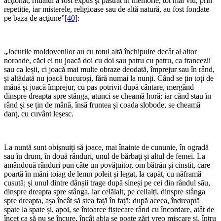
acţionat, ritualul a fost expus şi păstrat în memorie, tot mai viu, prin
repetiţie, iar misterele, religioase sau de altă natură, au fost fondate
pe baza de acţiune”
[40]
:
*
„Jocurile moldovenilor au cu totul altă închipuire decât al altor
noroade, căci ei nu joacă doi cu doi sau patru cu patru, ca francezii
sau ca leșii, ci joacă mai multe obraze deodată, împrejur sau în rând,
și altădată nu joacă bucuroși, fără numai la nunți. Când se țin toți de
mână și joacă împrejur, cu pas potrivit după cântare, mergând
dinspre dreapta spre stânga, atunci se cheamă horă; iar când stau în
rând și se țin de mână, însă fruntea și coada slobode, se cheamă
danț, cu cuvânt leșesc.
*
La nuntă sunt obișnuiți să joace, mai înainte de cununie, în ogradă
sau în drum, în două rânduri, unul de bărbați și altul de femei. La
amândouă rânduri pun câte un povățuitor, om bătrân și cinstit, care
poartă în mâni toiag de lemn poleit și legat, la capăt, cu năframă
cusută; și unul dintre dânșii trage după sineși pe cei din rândul său,
dinspre dreapta spre stânga, iar celălalt, pe ceilalți, dinspre stânga
spre dreapta, așa încât să stea față în față; după aceea, îndreaptă
spate la spate și, apoi, se întoarce fiștecare rând cu încordare, atât de
încet ca să nu se încure, încât abia se poate zări vreo mișcare și, întru