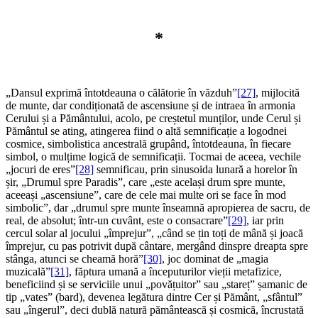
*
„Dansul exprimă întotdeauna o călătorie în văzduh”
[27]
, mijlocită
de munte, dar condiționată de ascensiune și de intraea în armonia
Cerului și a Pământului, acolo, pe creștetul munților, unde Cerul și
Pământul se ating, atingerea fiind o altă semnificație a logodnei
cosmice, simbolistica ancestrală grupând, întotdeauna, în fiecare
simbol, o mulțime logică de semnificații. Tocmai de aceea, vechile
„jocuri de eres”
[28]
semnificau, prin sinusoida lunară a horelor în
șir, „Drumul spre Paradis”, care „este același drum spre munte,
aceeași „ascensiune”, care de cele mai multe ori se face în mod
simbolic”, dar „drumul spre munte înseamnă apropierea de sacru, de
real, de absolut; într-un cuvânt, este o consacrare”
[29]
, iar prin
cercul solar al jocului „împrejur”, „când se țin toți de mână și joacă
împrejur, cu pas potrivit după cântare, mergând dinspre dreapta spre
stânga, atunci se cheamă horă”
[30]
, joc dominat de „magia
muzicală”
[31]
, făptura umană a începuturilor vieții metafizice,
beneficiind și se serviciile unui „povățuitor” sau „stareț” șamanic de
tip „vates” (bard), devenea legătura dintre Cer și Pământ, „sfântul”
sau „îngerul”, deci dublă natură pământească și cosmică, încrustată