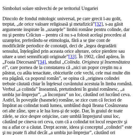
Simboluri solare străvechi de pe teritoriul Ungariei
Dincolo de fondul mitologic universal, pe care grecii l-au golit,
treptat, „de orice valoare religioasă şi metafizică”
[32]
, s-au găsit
argumente inspirate în „uzanţele” limbii române pentru colinde, dar
nu şi pentru Crăciun – pentru că nu s-a folosit acelaşi procedeu al
uzanţelor, preferându-se etimologia, fără a se ţine cont de
modificările periodice de conotaţii, deci de „legea degradării
sensului, înțelegând prin aceasta orice alterare, orice pierdere sau
uitare a unei semnificații originale”
[33]
. În 1902, când apărea, în
„Foaia Diecesană”
[34]
, studiul „
Colinda. Originea şi însemnătatea
ei
”, care pornea de la constatarea că „nici un popor creştin nu a
păstrat, cu atâta tenacitate, obiceiurile cele vechi, cele mai multe din
era păgână, ca poporul român”, se opina că „originea colindei
trebuie căutată chiar în înţelesul cuvântului acestuia în limba română.
Verbul „a colinda” înseamnă, pretutindeni în graiul românesc, „a
umbla jur-împrejur”, „a înconjura” un loc, căutând ori lucrând ceva.
Astfel, în poveştile (basmele) române, se zice cum că feciori de
împărat au colindat toată lumea, umblând după Ileana Cosânzeana
ori alte zâne, spre a le lua loru-şi de soţie. Dar, în graiul de toate
zilele, se zice despre orişicine, care umblă împrejurul unui loc,
căutând pe cineva ori ceva, cum că a colindat tot locul respectiv şi
nu a aflat ce a căutat. Drept aceste, ideea şi conceptul „colindei” este
şi nu poate fi altul decât „a umbla jur-împrejur”, căutând ori