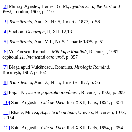
[2]
Murray-Aynsley, Harriet, G. M.,
Symbolism of the East and
West
, London, 1900, p. 110
[3]
Transilvania
, Anul X, Nr. 5, 1 martie 1877, p. 56
[4]
Strabon,
Geografia
, II, XII. 12,13
[5]
Transilvania
, Anul VIII, Nr. 5, 1 martie 1875, p. 51
[6]
Vulcănescu, Romulus,
Mitologie Română
, București, 1987,
capitolul
11. Imanentul care urcă
, p. 357
[7]
Blaga apud Vulcănescu, Romulus,
Mitologie Română
,
București, 1987, p. 362
[8]
Transilvania
, Anul X, Nr. 5, 1 martie 1877, p. 56
[9]
Iorga, N.,
Istoria poporului românesc
, București, 1922, p. 299
[10]
Saint Augustin,
Cité de Dieu
, libri XXII, Paris, 1854, p. 954
[11]
Eliade, Mircea,
Aspecte ale mitului
, Univers, Bucureşti, 1978,
p. 154
[12]
Saint Augustin,
Cité de Dieu
, libri XXII, Paris, 1854, p. 954