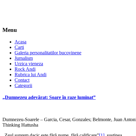
Menu
Acasa
Carti
Galeria personalitatilor bucovinene
Jurnalism
Urzica vieneza
Rock Andi
Rubrica lui Andi
Contact
Categorii
„Dumnezeu adevărat: Soare în raze luminat”
Dumnezeu-Soarele – Garcia, Cesar, Gonzales; Belmonte, Juan Anton
Thinking Hattusha
„Zeul suprem dacic este fără nume, fără calificare”
[1]
, susţinea