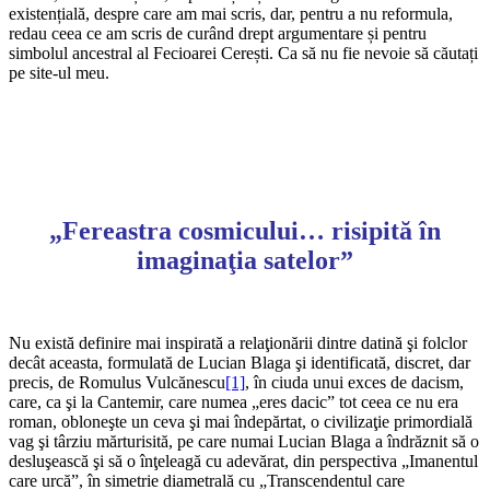
existențială, despre care am mai scris, dar, pentru a nu reformula,
redau ceea ce am scris de curând drept argumentare și pentru
simbolul ancestral al Fecioarei Cerești. Ca să nu fie nevoie să căutați
pe site-ul meu.
„Fereastra cosmicului… risipită în
imaginaţia satelor”
*
Nu există definire mai inspirată a relaţionării dintre datină şi folclor
decât aceasta, formulată de Lucian Blaga şi identificată, discret, dar
precis, de Romulus Vulcănescu
[1]
, în ciuda unui exces de dacism,
care, ca şi la Cantemir, care numea „eres dacic” tot ceea ce nu era
roman, obloneşte un ceva şi mai îndepărtat, o civilizaţie primordială
vag şi târziu mărturisită, pe care numai Lucian Blaga a îndrăznit să o
desluşească şi să o înţeleagă cu adevărat, din perspectiva „Imanentul
care urcă”, în simetrie diametrală cu „Transcendentul care