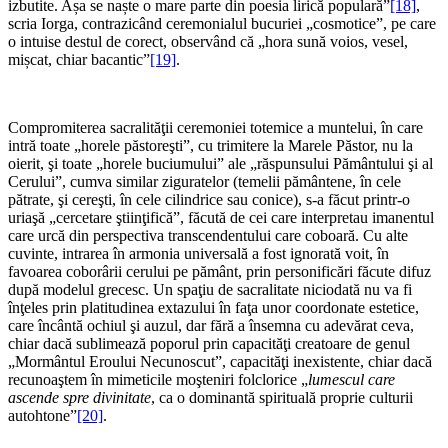
izbutite. Așa se naște o mare parte din poesia lirică populară”
[18]
,
scria Iorga, contrazicând ceremonialul bucuriei „cosmotice”, pe care
o intuise destul de corect, observând că „hora sună voios, vesel,
mișcat, chiar bacantic”
[19]
.
*
Compromiterea sacralităţii ceremoniei totemice a muntelui, în care
intră toate „horele păstoreşti”, cu trimitere la Marele Păstor, nu la
oierit, şi toate „horele buciumului” ale „răspunsului Pământului şi al
Cerului”, cumva similar ziguratelor (temelii pământene, în cele
pătrate, şi cereşti, în cele cilindrice sau conice), s-a făcut printr-o
uriaşă „cercetare ştiinţifică”, făcută de cei care interpretau imanentul
care urcă din perspectiva transcendentului care coboară. Cu alte
cuvinte, intrarea în armonia universală a fost ignorată voit, în
favoarea coborârii cerului pe pământ, prin personificări făcute difuz
după modelul grecesc. Un spaţiu de sacralitate niciodată nu va fi
înţeles prin platitudinea extazului în faţa unor coordonate estetice,
care încântă ochiul şi auzul, dar fără a însemna cu adevărat ceva,
chiar dacă sublimează poporul prin capacităţi creatoare de genul
„Mormântul Eroului Necunoscut”, capacităţi inexistente, chiar dacă
recunoaştem în mimeticile moşteniri folclorice „
lumescul care
ascende spre divinitate
, ca o dominantă spirituală proprie culturii
autohtone”
[20]
.