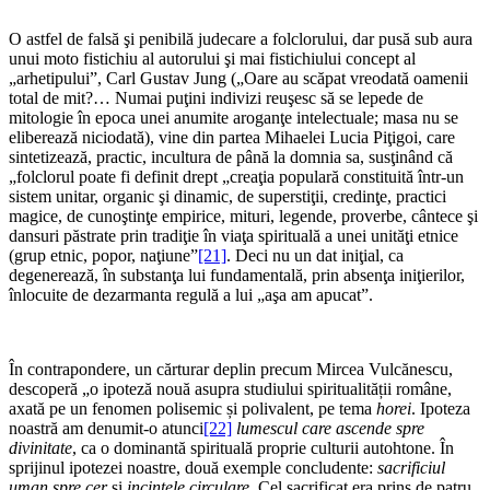
*
O astfel de falsă şi penibilă judecare a folclorului, dar pusă sub aura
unui moto fistichiu al autorului şi mai fistichiului concept al
„arhetipului”, Carl Gustav Jung („Oare au scăpat vreodată oamenii
total de mit?… Numai puţini indivizi reuşesc să se lepede de
mitologie în epoca unei anumite aroganţe intelectuale; masa nu se
eliberează niciodată), vine din partea Mihaelei Lucia Piţigoi, care
sintetizează, practic, incultura de până la domnia sa, susţinând că
„folclorul poate fi definit drept „creaţia populară constituită într-un
sistem unitar, organic şi dinamic, de superstiţii, credinţe, practici
magice, de cunoştinţe empirice, mituri, legende, proverbe, cântece şi
dansuri păstrate prin tradiţie în viaţa spirituală a unei unităţi etnice
(grup etnic, popor, naţiune”
[21]
. Deci nu un dat iniţial, ca
degenerează, în substanţa lui fundamentală, prin absenţa iniţierilor,
înlocuite de dezarmanta regulă a lui „aşa am apucat”.
*
În contrapondere, un cărturar deplin precum Mircea Vulcănescu,
descoperă „o ipoteză nouă asupra studiului spiritualității române,
axată pe un fenomen polisemic și polivalent, pe tema
horei
. Ipoteza
noastră am denumit-o atunci
[22]
lumescul care ascende spre
divinitate
, ca o dominantă spirituală proprie culturii autohtone. În
sprijinul ipotezei noastre, două exemple concludente:
sacrificiul
uman spre cer
și
incintele circulare
. Cel sacrificat era prins de patru