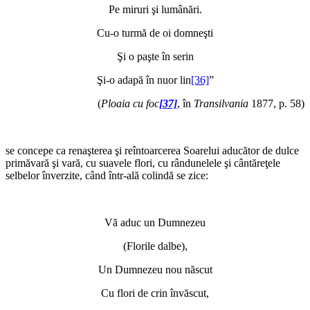
Pe miruri şi lumânări.
Cu-o turmă de oi domneşti
Şi o paşte în serin
Şi-o adapă în nuor lin
[36]
”
(
Ploaia cu foc
[37]
, în
Transilvania
1877, p. 58)
*
se concepe ca renaşterea şi reîntoarcerea Soarelui aducător de dulce
primăvară şi vară, cu suavele flori, cu rândunelele şi cântăreţele
selbelor înverzite, când într-ală colindă se zice:
*
Vă aduc un Dumnezeu
(Florile dalbe),
Un Dumnezeu nou născut
Cu flori de crin învăscut,