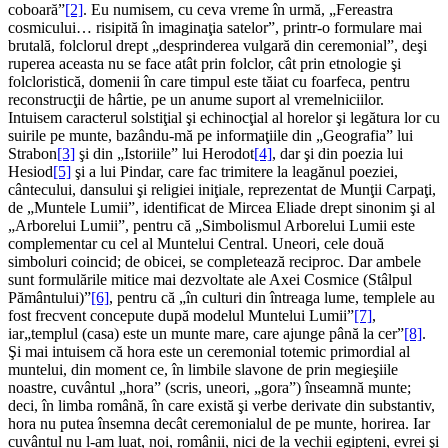
coboară”
[2]
. Eu numisem, cu ceva vreme în urmă, „Fereastra
cosmicului… risipită în imaginaţia satelor”, printr-o formulare mai
brutală, folclorul drept „desprinderea vulgară din ceremonial”, deşi
ruperea aceasta nu se face atât prin folclor, cât prin etnologie şi
folcloristică, domenii în care timpul este tăiat cu foarfeca, pentru
reconstrucţii de hârtie, pe un anume suport al vremelniciilor.
Intuisem caracterul solstiţial şi echinocţial al horelor şi legătura lor cu
suirile pe munte, bazându-mă pe informaţiile din „Geografia” lui
Strabon
[3]
şi din „Istoriile” lui Herodot
[4]
, dar şi din poezia lui
Hesiod
[5]
şi a lui Pindar, care fac trimitere la leagănul poeziei,
cântecului, dansului şi religiei iniţiale, reprezentat de Munţii Carpaţi,
de „Muntele Lumii”, identificat de Mircea Eliade drept sinonim şi al
„Arborelui Lumii”, pentru că „Simbolismul Arborelui Lumii este
complementar cu cel al Muntelui Central. Uneori, cele două
simboluri coincid; de obicei, se completează reciproc. Dar ambele
sunt formulările mitice mai dezvoltate ale Axei Cosmice (Stâlpul
Pământului)”
[6]
, pentru că „în culturi din întreaga lume, templele au
fost frecvent concepute după modelul Muntelui Lumii”
[7]
,
iar„templul (casa) este un munte mare, care ajunge până la cer”
[8]
.
Şi mai intuisem că hora este un ceremonial totemic primordial al
muntelui, din moment ce, în limbile slavone de prin megieşiile
noastre, cuvântul „hora” (scris, uneori, „gora”) înseamnă munte;
deci, în limba română, în care există şi verbe derivate din substantiv,
hora nu putea însemna decât ceremonialul de pe munte, horirea. Iar
cuvântul nu l-am luat, noi, românii, nici de la vechii egipteni, evrei şi