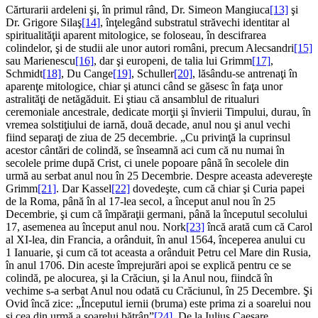
Cărturarii ardeleni şi, în primul rând, Dr. Simeon Mangiuca
[13]
şi
Dr. Grigore Silaş
[14]
, înţelegând substratul străvechi identitar al
spiritualităţii aparent mitologice, se foloseau, în descifrarea
colindelor, şi de studii ale unor autori români, precum Alecsandri
[15]
sau Marienescu
[16]
, dar şi europeni, de talia lui Grimm
[17]
,
Schmidt
[18]
, Du Cange
[19]
, Schuller
[20]
, lăsându-se antrenaţi în
aparenţe mitologice, chiar şi atunci când se găsesc în faţa unor
astralităţi de netăgăduit. Ei ştiau că ansamblul de ritualuri
ceremoniale ancestrale, dedicate morţii şi învierii Timpului, durau, în
vremea solstiţiului de iarnă, două decade, anul nou şi anul vechi
fiind separaţi de ziua de 25 decembrie. „Cu privinţă la cuprinsul
acestor cântări de colindă, se înseamnă aci cum că nu numai în
secolele prime după Crist, ci unele popoare până în secolele din
urmă au serbat anul nou în 25 Decembrie. Despre aceasta adevereşte
Grimm
[21]
. Dar Kassel
[22]
dovedeşte, cum că chiar şi Curia papei
de la Roma, până în al 17-lea secol, a început anul nou în 25
Decembrie, şi cum că împăraţii germani, până la începutul secolului
17, asemenea au început anul nou. Nork
[23]
încă arată cum că Carol
al XI-lea, din Francia, a orânduit, în anul 1564, începerea anului cu
1 Ianuarie, şi cum că tot aceasta a orânduit Petru cel Mare din Rusia,
în anul 1706. Din aceste împrejurări apoi se explică pentru ce se
colindă, pe alocurea, şi la Crăciun, şi la Anul nou, fiindcă în
vechime s-a serbat Anul nou odată cu Crăciunul, în 25 Decembre. Şi
Ovid încă zice: „Începutul iernii (bruma) este prima zi a soarelui nou
şi cea din urmă a soarelui bătrân”
[24]
. De la Iulius Caesare