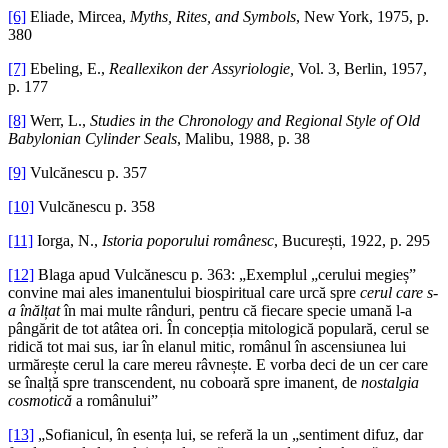
[6]
Eliade, Mircea,
Myths, Rites, and Symbols
, New York, 1975, p.
380
[7]
Ebeling, E.,
Reallexikon der Assyriologie,
Vol. 3, Berlin, 1957,
p. 177
[8]
Werr, L.,
Studies in the Chronology and Regional Style of Old
Babylonian Cylinder Seals
, Malibu, 1988, p. 38
[9]
Vulcănescu p. 357
[10]
Vulcănescu p. 358
[11]
Iorga, N.,
Istoria poporului românesc
, București, 1922, p. 295
[12]
Blaga apud Vulcănescu p. 363: „Exemplul „cerului megieș”
convine mai ales imanentului biospiritual care urcă spre
cerul care s-
a înălțat
în mai multe rânduri, pentru că fiecare specie umană l-a
pângărit de tot atâtea ori. În concepția mitologică populară, cerul se
ridică tot mai sus, iar în elanul mitic, românul în ascensiunea lui
urmărește cerul la care mereu râvnește. E vorba deci de un cer care
se înalță spre transcendent, nu coboară spre imanent, de
nostalgia
cosmotică
a românului”
[13]
„Sofianicul, în esența lui, se referă la un „sentiment difuz, dar