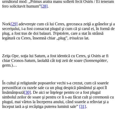
următorul mod: „Primus aratra manu sollerti fecit Osiris / Et teneram
fero solicitavit humum”
[28]
.
Nork
[29]
adevereşte cum că lui Ceres, greceasca zeiţă a grânelor şi a
secerişului, i-a fost consacrat plugul şi cum că şi carul ei, în formă de
plug, a fost tras de doi balauri.
Triptolem
, care a stat în strânsă
legătură cu Ceres, însemnă chiar „plug”,
trisulcus
lat.
Zeiţa
Ope
, soţia lui Saturn, a fost identică cu Ceres, şi Osiris ar fi
chiar Cronos-Saturn, laolaltă cât toţi zeii de soare (
Sonnengötter
,
germ.)…
În cultul şi religiunile popoarelor vechi s-a crezut, cum că soarele
personificat cu razele sale ca un plug despică pământul şi apoi îl
însămânţează
[30]
. De aici se înţelege pentru ce a fost plugul
simbolul zeilor de soare şi pentru ce li s-au făcut cult şi ceremonii cu
plugul, mai vârtos la începerea anului, când soarele a reînviat şi a
început iară a-şi recâştiga puterea luminii sale”
[31]
.