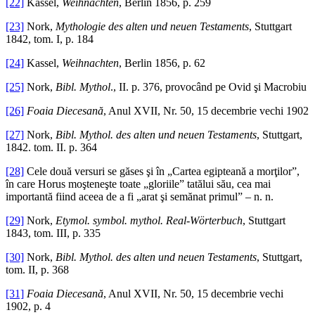
[22]
Kassel,
Weihnachten
, Berlin 1856, p. 259
[23]
Nork,
Mythologie des alten und neuen Testaments
, Stuttgart
1842, tom. I, p. 184
[24]
Kassel,
Weihnachten
, Berlin 1856, p. 62
[25]
Nork,
Bibl. Mythol
., II. p. 376, provocând pe Ovid şi Macrobiu
[26]
Foaia Diecesană
, Anul XVII, Nr. 50, 15 decembrie vechi 1902
[27]
Nork,
Bibl. Mythol. des alten und neuen Testaments
, Stuttgart,
1842. tom. II. p. 364
[28]
Cele două versuri se găses şi în „Cartea egipteană a morţilor”,
în care Horus moşteneşte toate „gloriile” tatălui său, cea mai
importantă fiind aceea de a fi „arat şi semănat primul” – n. n.
[29]
Nork,
Etymol. symbol. mythol. Real-Wörterbuch
, Stuttgart
1843, tom. III, p. 335
[30]
Nork,
Bibl. Mythol. des alten und neuen Testaments
, Stuttgart,
tom. II, p. 368
[31]
Foaia Diecesană
, Anul XVII, Nr. 50, 15 decembrie vechi
1902, p. 4