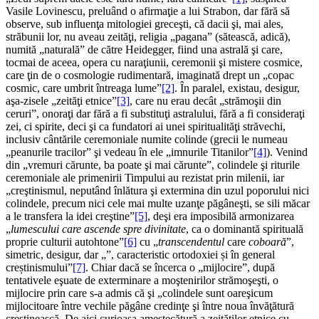
Vasile Lovinescu, preluând o afirmaţie a lui Strabon, dar fără să
observe, sub influenţa mitologiei greceşti, că dacii şi, mai ales,
străbunii lor, nu aveau zeităţi, religia „pagana” (sătească, adică),
numită „naturală” de către Heidegger, fiind una astrală şi care,
tocmai de aceea, opera cu naraţiunii, ceremonii şi mistere cosmice,
care ţin de o cosmologie rudimentară, imaginată drept un „copac
cosmic, care umbrit întreaga lume”
[2]
. În paralel, existau, desigur,
aşa-zisele „zeităţi etnice”
[3]
, care nu erau decât „strămoşii din
ceruri”, onoraţi dar fără a fi substituţi astralului, fără a fi consideraţi
zei, ci spirite, deci şi ca fundatori ai unei spiritualităţi străvechi,
inclusiv cântările ceremoniale numite colinde (grecii le numeau
„peanurile tracilor” şi vedeau în ele „imnurile Titanilor”
[4]
). Venind
din „vremuri cărunte, ba poate şi mai cărunte”, colindele şi riturile
ceremoniale ale primenirii Timpului au rezistat prin milenii, iar
„creştinismul, neputând înlătura şi extermina din uzul poporului nici
colindele, precum nici cele mai multe uzanţe păgâneşti, se sili măcar
a le transfera la idei creştine”
[5]
, deşi era imposibilă armonizarea
„
lumescului care ascende spre divinitate
, ca o dominantă spirituală
proprie culturii autohtone”
[6]
cu „
transcendentul
care
coboară
”,
simetric, desigur, dar „”, caracteristic ortodoxiei și în general
creștinismului”
[7]
. Chiar dacă se încerca o „mijlocire”, după
tentativele eşuate de exterminare a moştenirilor strămoşeşti, o
mijlocire prin care s-a admis că şi „colindele sunt oareşicum
mijlocitoare între vechile păgâne credinţe şi între noua învăţătură
creştinească. De aici curioasa amestecătură a zeităţilor etnice cu