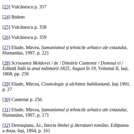
[23]
Vulcănescu p. 357
[24]
Ibidem
[25]
Vulcănescu p. 358
[26]
Vulcănescu p. 359
[27]
Eliade, Mircea,
Șamanismul și tehnicile arhaice ale extazului
,
Humanitas, 1997, p. 221
[28]
Scrisoarea Moldovei / de / Dimitrie Cantemir / Domnul ei /
Editată întâi la anul mântuirii 1825, August în 19
, Volumul II, Iași,
1868, pp. 256
[29]
Eliade, Mircea,
Cosmologie și alchimie babiloniană
, Iași 1991,
p. 27
[30]
Cantemir p. 256
[31]
Eliade, Mircea,
Șamanismul și tehnicile arhaice ale extazului
,
Humanitas, 1997, p. 171
[32]
Densuşianu, Ar.,
Istoria limbei şi literaturei române
, Ediţiunea
a doua, Iaşi, 1894, p. 161