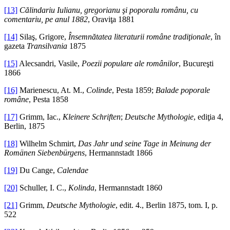
[13]
Călindariu Iulianu, gregorianu şi poporalu românu, cu
comentariu, pe anul 1882
, Oraviţa 1881
[14]
Silaş, Grigore,
Însemnătatea literaturii române tradiţionale
, în
gazeta
Transilvania
1875
[15]
Alecsandri, Vasile,
Poezii populare ale românilor
, Bucureşti
1866
[16]
Marienescu, At. M.,
Colinde
, Pesta 1859;
Balade poporale
române
, Pesta 1858
[17]
Grimm, Iac.,
Kleinere Schriften
;
Deutsche Mythologie
, ediţia 4,
Berlin, 1875
[18]
Wilhelm Schmirt,
Das Jahr und seine Tage in Meinung der
Romänen Siebenbürgens
, Hermannstadt 1866
[19]
Du Cange,
Calendae
[20]
Schuller, I. C.,
Kolinda
, Hermannstadt 1860
[21]
Grimm,
Deutsche Mythologie
, edit. 4., Berlin 1875, tom. I, p.
522