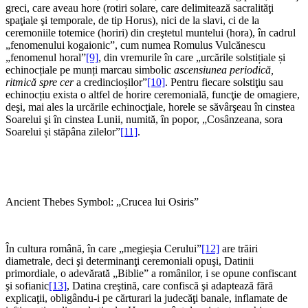
greci, care aveau hore (rotiri solare, care delimitează sacralităţi
spaţiale şi temporale, de tip Horus), nici de la slavi, ci de la
ceremoniile totemice (horiri) din creştetul muntelui (hora), în cadrul
„fenomenului kogaionic”, cum numea Romulus Vulcănescu
„fenomenul horal”
[9]
, din vremurile în care „urcările solstițiale și
echinocțiale pe munți marcau simbolic
ascensiunea periodică,
ritmică spre cer
a credincioșilor”
[10]
. Pentru fiecare solstiţiu sau
echinocțiu exista o altfel de horire ceremonială, funcţie de omagiere,
deşi, mai ales la urcările echinocţiale, horele se săvârşeau în cinstea
Soarelui şi în cinstea Lunii, numită, în popor, „Cosânzeana, sora
Soarelui și stăpâna zilelor”
[11]
.
Ancient Thebes Symbol: „Crucea lui Osiris”
În cultura română, în care „megieşia Cerului”
[12]
are trăiri
diametrale, deci şi determinanţi ceremoniali opuşi, Datinii
primordiale, o adevărată „Biblie” a românilor, i se opune confiscant
şi sofianic
[13]
, Datina creştină, care confiscă şi adaptează fără
explicaţii, obligându-i pe cărturari la judecăţi banale, inflamate de