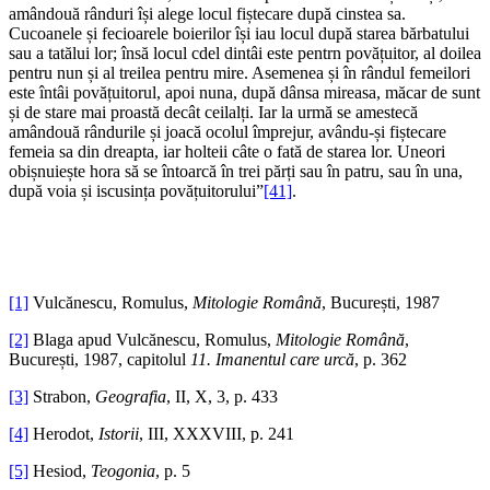
amândouă rânduri își alege locul fiștecare după cinstea sa.
Cucoanele și fecioarele boierilor își iau locul după starea bărbatului
sau a tatălui lor; însă locul cdel dintâi este pentrn povățuitor, al doilea
pentru nun și al treilea pentru mire. Asemenea și în rândul femeilori
este întâi povățuitorul, apoi nuna, după dânsa mireasa, măcar de sunt
și de stare mai proastă decât ceilalți. Iar la urmă se amestecă
amândouă rândurile și joacă ocolul împrejur, avându-și fiștecare
femeia sa din dreapta, iar holteii câte o fată de starea lor. Uneori
obișnuiește hora să se întoarcă în trei părți sau în patru, sau în una,
după voia și iscusința povățuitorului”
[41]
.
*
*
[1]
Vulcănescu, Romulus,
Mitologie Română
, București, 1987
[2]
Blaga apud Vulcănescu, Romulus,
Mitologie Română
,
București, 1987, capitolul
11. Imanentul care urcă
, p. 362
[3]
Strabon,
Geografia
, II, X, 3, p. 433
[4]
Herodot,
Istorii
, III, XXXVIII, p. 241
[5]
Hesiod,
Teogonia
, p. 5