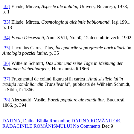
[32]
Eliade, Mircea,
Aspecte ale mitului
, Univers, Bucureşti, 1978,
p. 1
[33]
Eliade, Mircea,
Cosmologie și alchimie babiloniană
, Iași 1991,
p. 13
[34]
Foaia Diecesană
, Anul XVII, Nr. 50, 15 decembrie vechi 1902
[35]
Lucretius Carus, Titus,
Începuturile şi progresele agriculturii
, în
Antologia poeziei latine
, p. 35
[36]
Wilhelm Schmirt,
Das Jahr und seine Tage in Meinung der
Romänen Siebenbürgens
, Hermannstadt 1866
[37]
Fragmentul de colind figura şi în cartea „
Anul și zilele lui în
tradiţia românilor din Transilvania
”, publicată de Wilhelm Schmidt,
la Sibiu, în 1866.
[38]
Alecsandri, Vasile,
Poezii populare ale românilor
, Bucureşti
1866, p. 394
DATINA
,
Datina Biblia Romanilor
,
DATINA ROMÂNILOR
,
RĂDĂCINILE ROMÂNISMULUI
No Comments
Dec
9