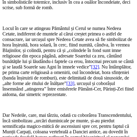
în simbolisticile totemice, inclusiv în cea a ouălor încondeiate, deci
scrise, sub formă de romb.
*
Locul în care se atingeau Pământul și Cerul se numea Nedeea
Cetate, indiferent de muntele al cărui creștet primea o astfel de
consacrare, iar urcușul spre Nedeea Cetate avea să fie simbolizat de
hora înșiruită, hora solară, în cerc, fiind numită, cândva, în vremea
Blajinilor, și colindă, pentru că și „colindele în fond sunt imne
religioase din epoca păgână, adresate Soarelui ca zeu, cântând
bunătăţile lui şi lăudându-i faptele ca erou, întocmai precum se cântă
şi se laudă Soarele sau Agni în imnele vedice”
[32]
. Nu întâmplător,
pe prima carte religioasă a omenirii, oul încondeiat, hora sfințeniei
(banda înșiruirii de romburi), este delimitată de două sinusoide, de
„alte forme ale ritului de înălțare”
[33]
, urcușul și coborâșul
însemnând „atingerea” între emisferele Pământ-Cer, Părinți-Zei fiind
aidoma, dar simetric reprezentate.
*
Dar Nedeile, care, mai târziu, odată cu coborârea Transcendentului,
încă simbolizau „urcări duminicale pe munte, și-au pierdut
semnificația magico-mitică de ascensiuni spre cer, pentru faptul că
Munții Carpați, coloana vertebrală a Danciei antice, au dovedit în