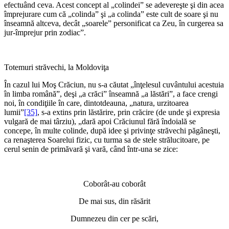
efectuând ceva. Acest concept al „colindei” se adevereşte şi din acea
împrejurare cum că „colinda” şi „a colinda” este cult de soare şi nu
înseamnă altceva, decât „soarele” personificat ca Zeu, în curgerea sa
jur-împrejur prin zodiac”.
Totemuri străvechi, la Moldoviţa
În cazul lui Moş Crăciun, nu s-a căutat „înţelesul cuvântului acestuia
în limba română”, deşi „a crăci” înseamnă „a lăstări”, a face crengi
noi, în condiţiile în care, dintotdeauna, „natura, urzitoarea
lumii”
[35]
, s-a extins prin lăstărire, prin crăcire (de unde şi expresia
vulgară de mai târziu), „dară apoi Crăciunul fără îndoială se
concepe, în multe colinde, după idee şi privinţe străvechi păgâneşti,
ca renaşterea Soarelui fizic, cu turma sa de stele strălucitoare, pe
cerul senin de primăvară şi vară, când într-una se zice:
*
Coborât-au coborât
De mai sus, din răsărit
Dumnezeu din cer pe scări,