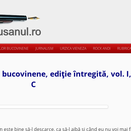
ILOR BUCOVINENE
JURNALISM
URZICA VIENEZA
ROCK ANDI
RUBRICA
bucovinene, ediţie întregită, vol. I,
C
este bine să-l descarce, ca să-l aibă şi când eu nu voi mai fi