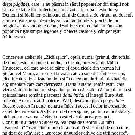
drept
păgâne
), care „s-au păstrat în sânul popoarelor din timpii noi:
sau că zeităţile lor protectoare au căzut sub urgia creştinilor şi
Demonii şi Idolii lor, odinioară plini de daruri şi de virtuţi, au devenit
spirite duşmane şi infernale, sau că tradiţiunile şi practicile lor
religioase, despodobite de înţelesul lor sacramental, au rămas în
popor ca nişte simple legende şi obiecte casnice şi câmpeneşti”
(Odobescu).
Concertele-atelier ale „Zicălașilor”, opt la număr (primul, din totalul
de nouă, este un concert public, la Cetate, prezentat de Mihai
Hrincescu, cel care avea să cânte și două zicale din vremea lui
Ștefan cel Mare), au retrezit la viață câteva sute de cântece vechi,
identificate și localizate în timp și în ceremonialuri prin dezbaterile
argumentate care caracterizează „Harta lăutăriei românești”, care
vizează doar timpul, nu și spațiul, pentru că e știut că numai limba și
spiritualitatea română păstrează
datul inițial
al întregii Euro-Asii
boreale. Am realizat 9 matrice DVD, deși vom posta pe
youtube
fiecare concert în parte, pentru a înlesni accesul celor interesați de
astfel de demersuri. Astfel e un fel de a spune, pentru că niciodată și
niciunde nu s-a mai săvârșit un astfel de demers, producția
Consiliului Județean Suceava, realizată de Centrul Cultural
„Bucovina” însemnând o premieră absolută și ca mod de cercetare,
nu doar de reînviere a „aproape singurelor arhive ale țării noastre”,