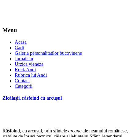
Menu
Acasa
Carti
Galeria personalitatilor bucovinene
Jurnalism
Urzica vieneza
Rock Andi
Rubrica lui Andi
Contact
Categorii
Zicălașii, răsfoind cu arcușul
Răsfoind, cu arcușul, prin sfintele
arcane
ale neamului românesc,
stabilite de însuși paznicul călare al Muntelui Sfânt, legendarul