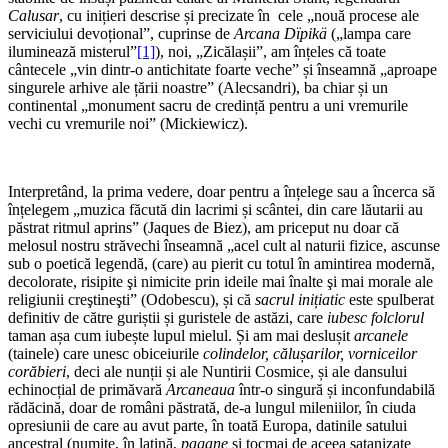
Calusar
, cu inițieri descrise și precizate în cele „nouă procese ale
serviciului devoțional”, cuprinse de
Arcana Dïpikä
(„lampa care
iluminează misterul”
[1]
), noi, „Zicălașii”, am înțeles că toate
cântecele „vin dintr-o antichitate foarte veche” și înseamnă „aproape
singurele arhive ale țării noastre” (Alecsandri), ba chiar și un
continental „monument sacru de credință pentru a uni vremurile
vechi cu vremurile noi” (Mickiewicz).
Interpretând, la prima vedere, doar pentru a înțelege sau a încerca să
înțelegem „muzica făcută din lacrimi și scântei, din care lăutarii au
păstrat ritmul aprins” (Jaques de Biez), am priceput nu doar că
melosul nostru străvechi înseamnă „acel cult al naturii fizice, ascunse
sub o poetică legendă, (care) au pierit cu totul în amintirea modernă,
decolorate, risipite şi nimicite prin ideile mai înalte şi mai morale ale
religiunii creştineşti” (Odobescu), și că
sacrul inițiatic
este spulberat
definitiv de către guriștii și guristele de astăzi, care
iubesc folclorul
taman așa cum iubește lupul mielul. Și am mai deslușit
arcanele
(tainele) care unesc obiceiurile
colindelor, călușarilor, vorniceilor
corăbieri
, deci ale nunții și ale Nuntirii Cosmice, și ale dansului
echinocțial de primăvară
Arcaneaua
într-o singură și inconfundabilă
rădăcină, doar de români păstrată, de-a lungul mileniilor, în ciuda
opresiunii de care au avut parte, în toată Europa, datinile satului
ancestral (numite, în latină,
pagane
și tocmai de aceea satanizate