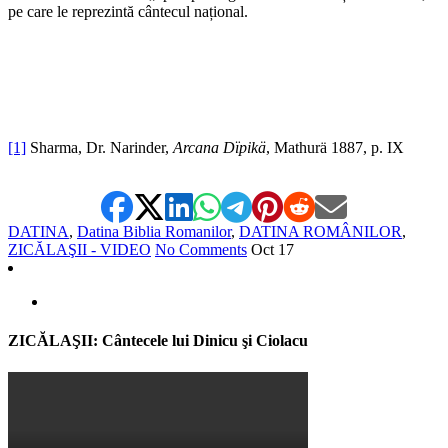
pe care le reprezintă cântecul național.
[1]
Sharma, Dr. Narinder,
Arcana Dïpikä
, Mathurä 1887, p. IX
DATINA
,
Datina Biblia Romanilor
,
DATINA ROMÂNILOR
,
ZICĂLAŞII - VIDEO
No Comments
Oct
17
ZICĂLAŞII: Cântecele lui Dinicu şi Ciolacu