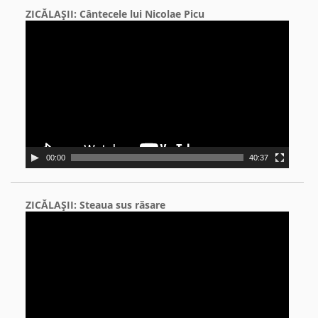
ZICĂLAŞII: Cântecele lui Nicolae Picu
Video
Player
00:00
40:37
ZICĂLAŞII: Steaua sus răsare
Video
Player