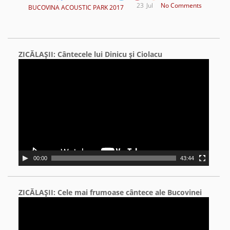
23
Jul
No Comments
BUCOVINA ACOUSTIC PARK 2017
ZICĂLAŞII: Cântecele lui Dinicu şi Ciolacu
Video
Player
00:00
43:44
ZICĂLAŞII: Cele mai frumoase cântece ale Bucovinei
Video
Player