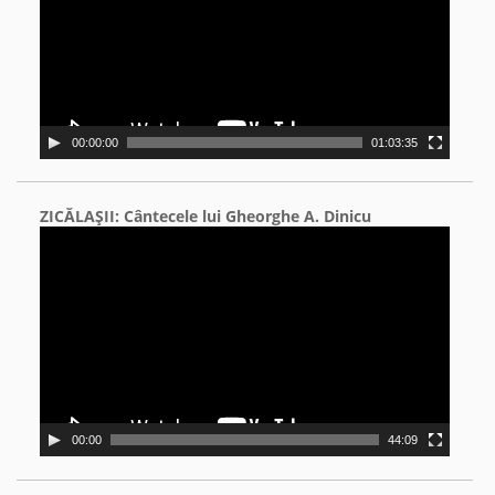
00:00:00
01:03:35
ZICĂLAŞII: Cântecele lui Gheorghe A. Dinicu
Video
Player
00:00
44:09