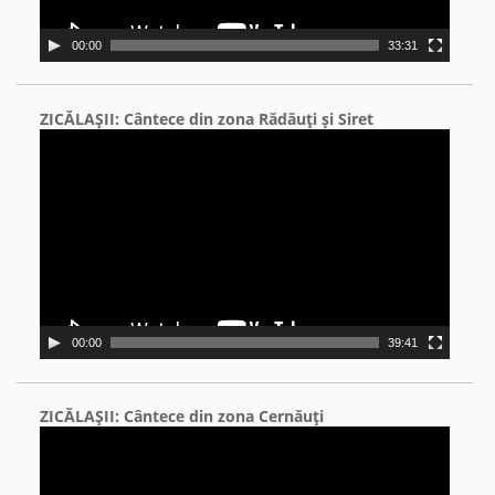
00:00
33:31
ZICĂLAŞII: Cântece din zona Rădăuţi şi Siret
Video
Player
00:00
39:41
ZICĂLAŞII: Cântece din zona Cernăuţi
Video
Player