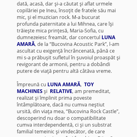
dată, acasă, dar şi-a căutat şi aflat urmele
copilăriei pe Ineu, însoţit de fratele său mai
mic, şi el muzician rock. M-a bucurat
profunda paternitate a lui Mihnea, care îşi
trăieşte mica prinţesă, Maria-Sofia, cu
dumnezeiesc freamăt, dar concertul
LUNA
AMARĂ
, de la “Bucovina Acoustic Park”, l-am
ascultat cu exigenţă încrâncenată, până ce
mi s-a prăbuşit sufletul în şuvoiul proaspăt şi
revigorant de armonii, pentru a dobândi
putere de viaţă pentru altă câtăva vreme.
*
Împreună cu
LUNA AMARĂ
,
TOY
MACHINES
şi
RELATIVE
, am premeditat,
realizat şi împlinit prima poveste
întâmplătoare, dacă nu cumva neştiut
ursită, din viaţa mea, “Bucovina Rock Castle”,
descoperind nu doar o compatibilitate
cumva interdependentă, ci şi un substrat
familial temeinic şi vindecător, de care