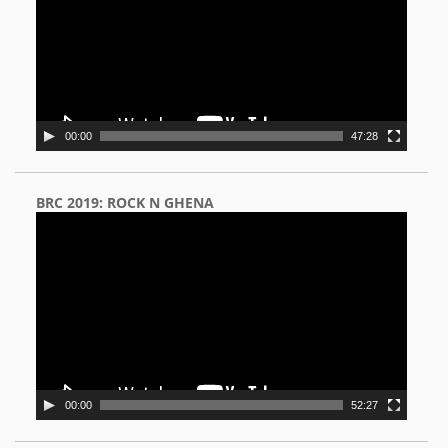
00:00
47:28
BRC 2019: ROCK N GHENA
Video
Player
00:00
52:27