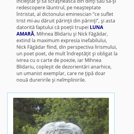
încleştat şi să scrâşnească din dinţi sau să-şi
redescopere lăuntrul, pe neaşteptate
întristat, al dictonului eminescian “ce suflet
trist mi-au dăruit părinţii din părinţi”, şi asta
datorită faptului că poeţii trupei
LUNA
AMARĂ
, Mihnea Blidariu şi Nick Făgădar,
extind la maximum expresia inefabilului,
Nick Făgădar fiind, din perspectiva lirismului,
un poet poet, de mult îndreptăţit şi obligat la
ivirea cu o carte de poezie, iar Mihnea
Blidariu, copleşit de dezorientări anarhice,
un umanist exemplar, care ne ţipă doar
nouă dureririle şi neîmplinirile.
*