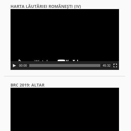
HARTA LĂUTĂRIEI ROMÂNEŞTI (IV)
Video
Player
00:00
45:32
BRC 2019: ALTAR
Video
Player