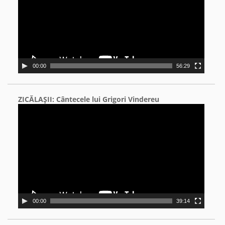
00:00
56:29
ZICĂLAŞII: Cântecele lui Grigori Vindereu
Video
Player
00:00
39:14