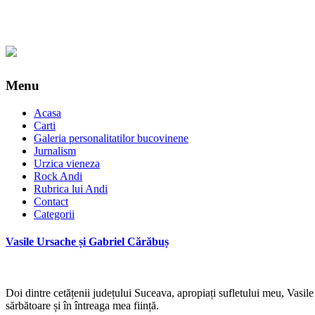
Menu
Acasa
Carti
Galeria personalitatilor bucovinene
Jurnalism
Urzica vieneza
Rock Andi
Rubrica lui Andi
Contact
Categorii
Vasile Ursache și Gabriel Cărăbuș
Doi dintre cetățenii județului Suceava, apropiați sufletului meu, Vasile U
sărbătoare și în întreaga mea ființă.