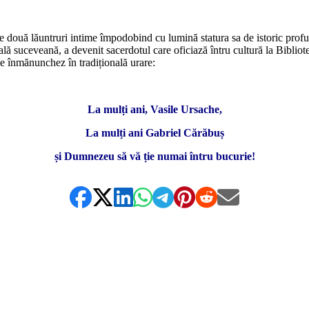
*
le două lăuntruri intime împodobind cu lumină statura sa de istoric profu
turală suceveană, a devenit sacerdotul care oficiază întru cultură la Bibl
 le înmănunchez în tradițională urare:
*
La mulți ani, Vasile Ursache,
La mulți ani Gabriel Cărăbuș
și Dumnezeu să vă ție numai întru bucurie!