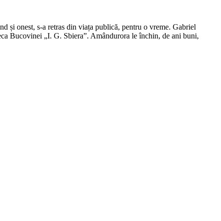
nd și onest, s-a retras din viața publică, pentru o vreme. Gabriel
ioteca Bucovinei „I. G. Sbiera”. Amândurora le închin, de ani buni,