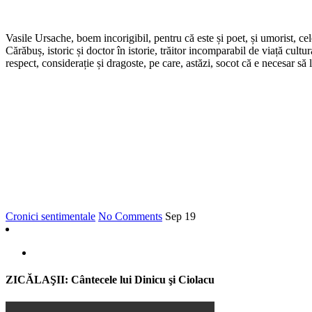
Vasile Ursache, boem incorigibil, pentru că este și poet, și umorist, ce
Cărăbuș, istoric și doctor în istorie, trăitor incomparabil de viață cul
respect, considerație și dragoste, pe care, astăzi, socot că e necesar să
Cronici sentimentale
No Comments
Sep
19
ZICĂLAŞII: Cântecele lui Dinicu şi Ciolacu