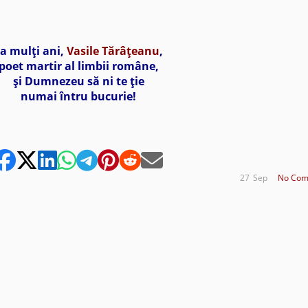
a mulţi ani,
Vasile Tărâţeanu
,
poet martir al limbii române,
şi Dumnezeu să ni te ţie
numai întru bucurie!
27
Sep
No Com