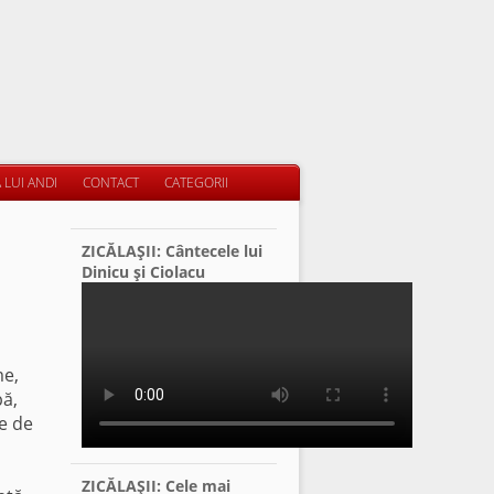
 LUI ANDI
CONTACT
CATEGORII
ZICĂLAŞII: Cântecele lui
Dinicu şi Ciolacu
me,
pă,
le de
ZICĂLAŞII: Cele mai