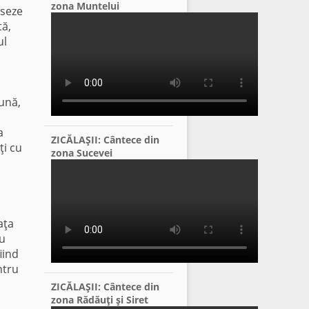
zona Muntelui
iseze
tă,
ul
ună,
a
ZICĂLAŞII: Cântece din
ţi cu
zona Sucevei
aţa
cu
iind
ntru
ZICĂLAŞII: Cântece din
zona Rădăuţi şi Siret