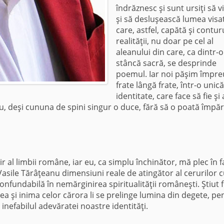
îndrăznesc şi sunt ursiţi să v
şi să desluşească lumea visa
care, astfel, capătă şi contur
realităţii, nu doar pe cel al
aleanului din care, ca dintr-o
stâncă sacră, se desprinde
poemul. Iar noi păşim împre
frate lângă frate, într-o unică
identitate, care face să fie şi 
, deşi cununa de spini singur o duce, fără să o poată împăr
 al limbii române, iar eu, ca simplu închinător, mă plec în f
i Vasile Tărâţeanu dimensiuni reale de atingător al cerurilor 
confundabilă în nemărginirea spiritualităţii româneşti. Ştiut f
a şi inima celor cărora li se prelinge lumina din degete, pe
pt inefabilul adevăratei noastre identităţi.