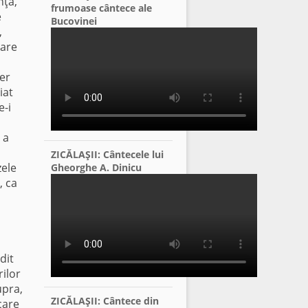
nţă,
frumoase cântece ale
e
Bucovinei
,
care
er
iat
e-i
 a
ZICĂLAŞII: Cântecele lui
zele
Gheorghe A. Dinicu
, ca
dit
ilor
upra,
ZICĂLAŞII: Cântece din
care