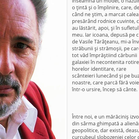
înseamnă un model, o năzui
o ţintă şi o împlinire, care, d
când ne ştim, a marcat calea
presărând rodnice cuvinte, 
au lăstărit, apoi, şi în sufletul
meu. Iar icoana, depusă pe c
de Vasile Tărâţeanu, mi-a înv
străbunii şi strămoşii, pe car
tot văd împrăştiind cărbunii
galaxiei în necontenita rotire
horelor identitare, rare
scânteieri lunecând şi pe bu
noastre, care parcă fără voie
într-o ursire, încep să cânte.
Între noi, e un mărăciniş izvo
din sârma ghimpată a alienăr
geopolitice, dar există, deas
curcubeul slobozeniei celor 