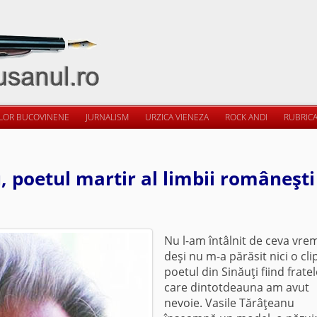
ILOR BUCOVINENE
JURNALISM
URZICA VIENEZA
ROCK ANDI
RUBRICA
, poetul martir al limbii româneşti
Nu l-am întâlnit de ceva vre
deşi nu m-a părăsit nici o cli
poetul din Sinăuţi fiind frate
care dintotdeauna am avut
nevoie. Vasile Tărâţeanu