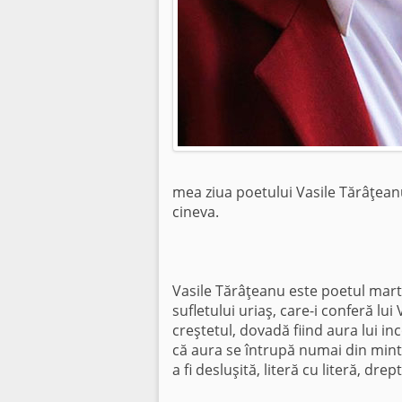
mea ziua poetului Vasile Tărâţeanu
cineva.
Vasile Tărâţeanu este poetul martir
sufletului uriaş, care-i conferă lu
creştetul, dovadă fiind aura lui in
că aura se întrupă numai din minte
a fi desluşită, literă cu literă, dre