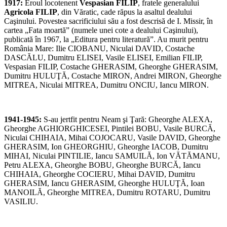
1917:
Eroul locotenent
Vespasian FILIP
, fratele generalului
Agricola FILIP
, din Văratic, cade răpus la asaltul dealului
Caşinului. Povestea sacrificiului său a fost descrisă de I. Missir, în
cartea „Fata moartă” (numele unei cote a dealului Caşinului),
publicată în 1967, la „Editura pentru literatură”. Au murit pentru
România Mare: Ilie CIOBANU, Niculai DAVID, Costache
DASCĂLU, Dumitru ELISEI, Vasile ELISEI, Emilian FILIP,
Vespasian FILIP, Costache GHERASIM, Gheorghe GHERASIM,
Dumitru HULUŢĂ, Costache MIRON, Andrei MIRON, Gheorghe
MITREA, Niculai MITREA, Dumitru ONCIU, Iancu MIRON.
1941-1945:
S-au jertfit pentru Neam şi Ţară: Gheorghe ALEXA,
Gheorghe AGHIORGHICESEI, Pintilei BOBU, Vasile BURCĂ,
Niculai CHIHAIA, Mihai COJOCARU, Vasile DAVID, Gheorghe
GHERASIM, Ion GHEORGHIU, Gheorghe IACOB, Dumitru
MIHAI, Niculai PINTILIE, Iancu SAMUILĂ, Ion VĂTĂMANU,
Petru ALEXA, Gheorghe BOBU, Gheorghe BURCĂ, Iancu
CHIHAIA, Gheorghe COCIERU, Mihai DAVID, Dumitru
GHERASIM, Iancu GHERASIM, Gheorghe HULUŢĂ, Ioan
MANOILĂ, Gheorghe MITREA, Dumitru ROTARU, Dumitru
VASILIU.