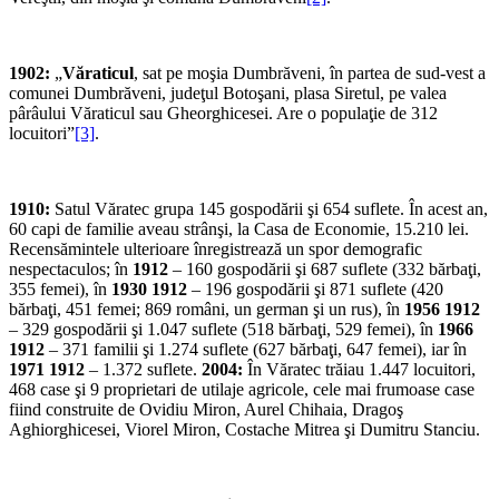
1902:
„
Văraticul
, sat pe moşia Dumbrăveni, în partea de sud-vest a
comunei Dumbrăveni, judeţul Botoşani, plasa Siretul, pe valea
pârâului Văraticul sau Gheorghicesei. Are o populaţie de 312
locuitori”
[3]
.
1910:
Satul Văratec grupa 145 gospodării şi 654 suflete. În acest an,
60 capi de familie aveau strânşi, la Casa de Economie, 15.210 lei.
Recensămintele ulterioare înregistrează un spor demografic
nespectaculos; în
1912
– 160 gospodării şi 687 suflete (332 bărbaţi,
355 femei), în
1930 1912
– 196 gospodării şi 871 suflete (420
bărbaţi, 451 femei; 869 români, un german şi un rus), în
1956 1912
– 329 gospodării şi 1.047 suflete (518 bărbaţi, 529 femei), în
1966
1912
– 371 familii şi 1.274 suflete (627 bărbaţi, 647 femei), iar în
1971 1912
– 1.372 suflete.
2004:
În Văratec trăiau 1.447 locuitori,
468 case şi 9 proprietari de utilaje agricole, cele mai frumoase case
fiind construite de Ovidiu Miron, Aurel Chihaia, Dragoş
Aghiorghicesei, Viorel Miron, Costache Mitrea şi Dumitru Stanciu.