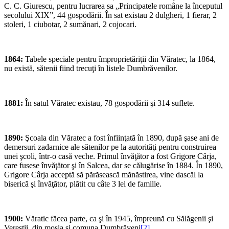
C. C. Giurescu, pentru lucrarea sa „Principatele române la începutul
secolului XIX”, 44 gospodării. În sat existau 2 dulgheri, 1 fierar, 2
stoleri, 1 ciubotar, 2 sumănari, 2 cojocari.
1864:
Tabele speciale pentru împroprietăriţii din Văratec, la 1864,
nu există, sătenii fiind trecuţi în listele Dumbrăvenilor.
1881:
În satul Văratec existau, 78 gospodării şi 314 suflete.
1890:
Şcoala din Văratec a fost înfiinţată în 1890, după şase ani de
demersuri zadarnice ale sătenilor pe la autorităţi pentru construirea
unei şcoli, într-o casă veche. Primul învăţător a fost Grigore Cârja,
care fusese învăţător şi în Salcea, dar se călugărise în 1884. În 1890,
Grigore Cârja acceptă să părăsească mănăstirea, vine dascăl la
biserică şi învăţător, plătit cu câte 3 lei de familie.
1900:
Văratic făcea parte, ca şi în 1945, împreună cu Sălăgenii şi
Vereştii, din moşia şi comuna Dumbrăveni
[2]
.