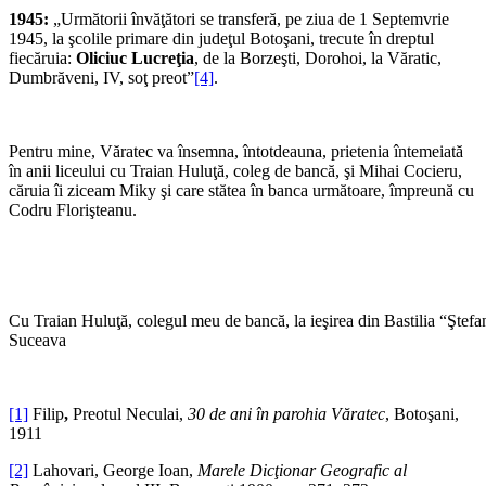
1945:
„Următorii învăţători se transferă, pe ziua de 1 Septemvrie
1945, la şcolile primare din judeţul Botoşani, trecute în dreptul
fiecăruia:
Oliciuc Lucreţia
, de la Borzeşti, Dorohoi, la Văratic,
Dumbrăveni, IV, soţ preot”
[4]
.
Pentru mine, Văratec va însemna, întotdeauna, prietenia întemeiată
în anii liceului cu Traian Huluţă, coleg de bancă, şi Mihai Cocieru,
căruia îi ziceam Miky şi care stătea în banca următoare, împreună cu
Codru Florişteanu.
Cu Traian Huluţă, colegul meu de bancă, la ieşirea din Bastilia “Ştefa
Suceava
[1]
Filip
,
Preotul Neculai,
30 de ani în parohia Văratec
, Botoşani,
1911
[2]
Lahovari, George Ioan,
Marele Dicţionar Geografic al