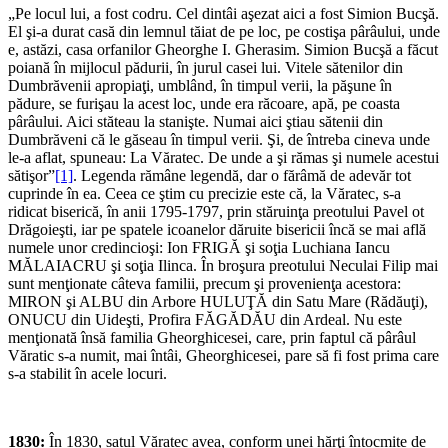
„Pe locul lui, a fost codru. Cel dintâi aşezat aici a fost Simion Bucşă.
El şi-a durat casă din lemnul tăiat de pe loc, pe costişa pârâului, unde
e, astăzi, casa orfanilor Gheorghe I. Gherasim. Simion Bucşă a făcut
poiană în mijlocul pădurii, în jurul casei lui. Vitele sătenilor din
Dumbrăvenii apropiaţi, umblând, în timpul verii, la păşune în
pădure, se furişau la acest loc, unde era răcoare, apă, pe coasta
pârâului. Aici stăteau la stanişte. Numai aici ştiau sătenii din
Dumbrăveni că le găseau în timpul verii. Şi, de întreba cineva unde
le-a aflat, spuneau: La Văratec. De unde a şi rămas şi numele acestui
sătişor”
[1]
. Legenda rămâne legendă, dar o fărâmă de adevăr tot
cuprinde în ea. Ceea ce ştim cu precizie este că, la Văratec, s-a
ridicat biserică, în anii 1795-1797, prin stăruinţa preotului Pavel ot
Drăgoieşti, iar pe spatele icoanelor dăruite bisericii încă se mai află
numele unor credincioşi: Ion FRIGĂ şi soţia Luchiana Iancu
MĂLAIACRU şi soţia Ilinca. În broşura preotului Neculai Filip mai
sunt menţionate câteva familii, precum şi provenienţa acestora:
MIRON şi ALBU din Arbore HULUŢĂ din Satu Mare (Rădăuţi),
ONUCU din Uideşti, Profira FĂGĂDĂU din Ardeal. Nu este
menţionată însă familia Gheorghicesei, care, prin faptul că pârâul
Văratic s-a numit, mai întâi, Gheorghicesei, pare să fi fost prima care
s-a stabilit în acele locuri.
1830:
În 1830, satul Văratec avea, conform unei hărţi întocmite de