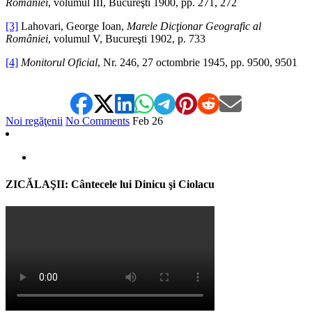
României
, volumul III, Bucureşti 1900, pp. 271, 272
[3]
Lahovari, George Ioan,
Marele Dicţionar Geografic al
României
, volumul V, Bucureşti 1902, p. 733
[4]
Monitorul Oficial
, Nr. 246, 27 octombrie 1945, pp. 9500, 9501
Noi regăţenii
No Comments
Feb
26
ZICĂLAŞII: Cântecele lui Dinicu şi Ciolacu