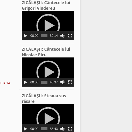
ZICĂLAŞII: Cântecele lui
Grigori Vindereu
Video
Player
00:00
39:14
ZICĂLAŞII: Cântecele lui
Nicolae Picu
Video
Player
ments
00:00
40:37
ZICĂLAŞII: Steaua sus
răsare
Video
Player
00:00
55:43