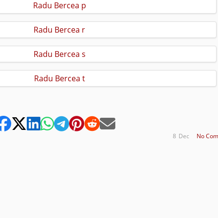
8
Dec
No Com