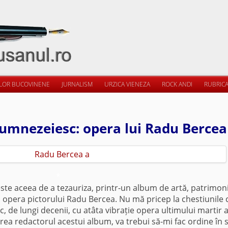
ILOR BUCOVINENE
JURNALISM
URZICA VIENEZA
ROCK ANDI
RUBRICA
umnezeiesc: opera lui Radu Bercea
*
e aceea de a tezauriza, printr-un album de artă, patrimon
ă opera pictorului Radu Bercea. Nu mă pricep la chestiunile 
c, de lungi decenii, cu atâta vibrație opera ultimului martir a
vrea redactorul acestui album, va trebui să-mi fac ordine în s