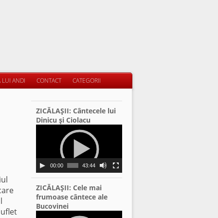
 LUI ANDI
CONTACT
CATEGORII
ZICĂLAŞII: Cântecele lui
Dinicu şi Ciolacu
Video
Player
00:00
43:44
iul
ZICĂLAŞII: Cele mai
care
frumoase cântece ale
l
Bucovinei
uflet
Video