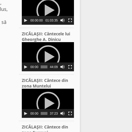
,
Player
lus,
i
00:00:00
01:03:35
c să
ZICĂLAŞII: Cântecele lui
Gheorghe A. Dinicu
Video
Player
00:00
44:09
ZICĂLAŞII: Cântece din
zona Muntelui
Video
Player
00:00
37:23
ZICĂLAŞII: Cântece din