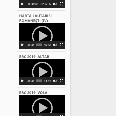
00:00:00
01:05:55
HARTA LĂUTĂRIEI
ROMÂNEŞTI (IV)
Video
Player
00:00
45:32
BRC 2019: ALTAR
Video
Player
00:00
54:34
BRC 2019: VOLA
Video
Player