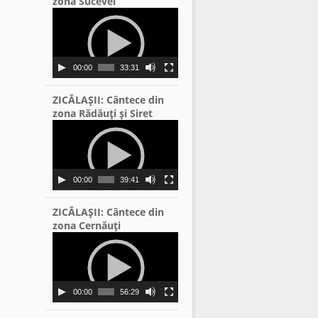
zona Sucevei
Video
Player
00:00
33:31
ZICĂLAŞII: Cântece din
zona Rădăuţi şi Siret
Video
Player
00:00
39:41
ZICĂLAŞII: Cântece din
zona Cernăuţi
Video
Player
00:00
56:29