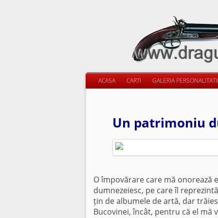
ACASA
CARTI
GALERIA PERSONALITAT
Un patrimoniu d
O împovărare care mă onorează est
dumnezeiesc, pe care îl reprezint
țin de albumele de artă, dar trăies
Bucovinei, încât, pentru că el mă 