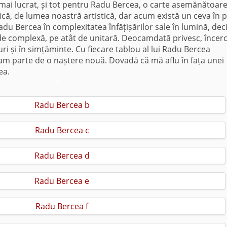
 mai lucrat, și tot pentru Radu Bercea, o carte asemănătoare
fică, de lumea noastră artistică, dar acum există un ceva în p
Radu Bercea în complexitatea înfățișărilor sale în lumină, dec
ât de complexă, pe atât de unitară. Deocamdată privesc, încer
uri și în simțăminte. Cu fiecare tablou al lui Radu Bercea
 am parte de o naștere nouă. Dovadă că mă aflu în fața unei
ea.
*