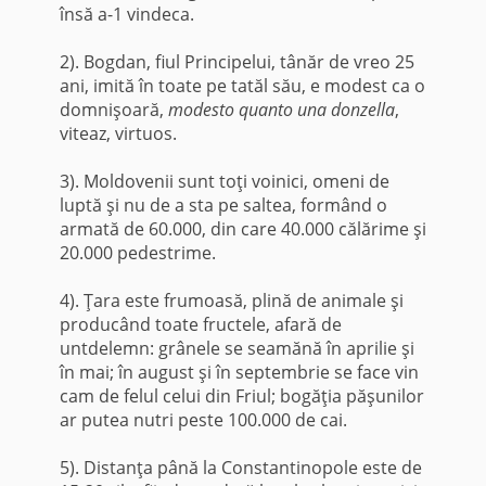
însă a-1 vindeca.
2). Bogdan, fiul Principelui, tânăr de vreo 25
ani, imită în toate pe tatăl său, e modest ca o
domnişoară,
modesto quanto una donzella
,
viteaz, virtuos.
3). Moldovenii sunt toţi voinici, omeni de
luptă şi nu de a sta pe saltea, formând o
armată de 60.000, din care 40.000 călărime şi
20.000 pedestrime.
4). Ţara este frumoasă, plină de animale şi
producând toate fructele, afară de
untdelemn: grâ­nele se seamănă în aprilie şi
în mai; în august şi în septembrie se face vin
cam de felul celui din Friul; bogăţia păşunilor
ar putea nutri peste 100.000 de cai.
5). Distanţa până la Constantinopole este de