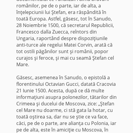
românilor, pe de o parte, iar de alta, a
înţelepciunii lui Ştefan, era răspândită în
toată Europa. Astfel, găsesc, tot în Sanudo,
28 Noiembrie 1500, că secretarul Republicii,
Francesco dalla Zuecca, reîntors din
Ungaria, raportând despre dispoziţiunile
anti-turce ale regelui Matei Corvin, arată că
tot ostili păgânilor sunt şi româ­nii, popor
curajos şi feroce, şi mai cu seamă Şte­fan cel
Mare.
Găsesc, asemenea în Sanudo, o epistolă a
flo­rentinului Octavian Gucci, datată Cracovia
21 Iunie 1500. Acesta, după ce dă multe
informaţiuni asupra polonezilor, tătarilor din
Crimeea şi du­celui de Moscova, zice: „Ştefan
cel Mare nu doarme, ci stă gata la hotar, cu
toată oştirea sa, dar nu se ştie ce va face,
căci, pe de o parte, are alianţa cu Polonia, iar
pe de alta, este în amiciţie cu Moscova, în