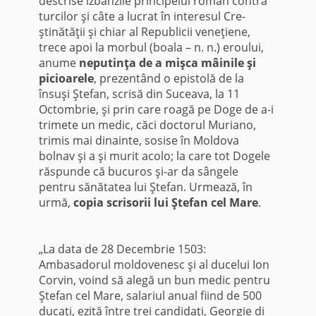
descrise izbânzile principelui român contra
turcilor şi câte a lucrat în interesul Cre­
ştinătăţii şi chiar al Republicii veneţiene,
trece apoi la morbul (boala – n. n.) eroului,
anume
neputinţa de a mişca mâinile şi
picioarele
, prezentând o epistolă de la
însuşi Ştefan, scrisă din Suceava, la 11
Octombrie, şi prin care roagă pe Doge de a-i
trimete un medic, căci doctorul Muriano,
trimis mai dinainte, sosise în Moldova
bolnav şi a şi murit acolo; la care tot Dogele
răspunde că bucuros şi-ar da sângele
pentru sănătatea lui Ştefan. Urmează, în
urmă,
copia scrisorii lui Ştefan cel Mare
.
„La data de 28 Decembrie 1503:
Ambasadorul moldovenesc şi al ducelui Ion
Corvin, voind să alegă un bun medic pentru
Ştefan cel Mare, salariul anual fiind de 500
ducaţi, ezită între trei candidaţi, Georgie di