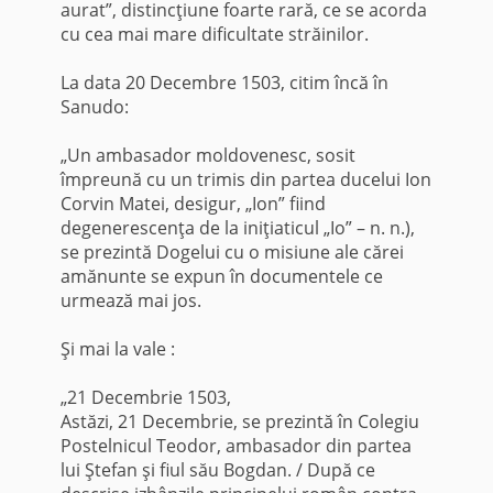
aurat”, distincţiune foarte rară, ce se acorda
cu cea mai mare dificultate străinilor.
La data 20 Decembre 1503, citim încă în
Sanudo:
„Un ambasador moldovenesc, sosit
împreună cu un trimis din partea ducelui Ion
Corvin Matei, desigur, „Ion” fiind
degenerescenţa de la iniţiaticul „Io” – n. n.),
se prezintă Dogelui cu o misiune ale cărei
amănunte se expun în documentele ce
urmează mai jos.
Şi mai la vale :
„21 Decembrie 1503,
Astăzi, 21 Decembrie, se prezintă în Colegiu
Postelnicul Teodor, ambasador din partea
lui Şte­fan şi fiul său Bogdan. / După ce