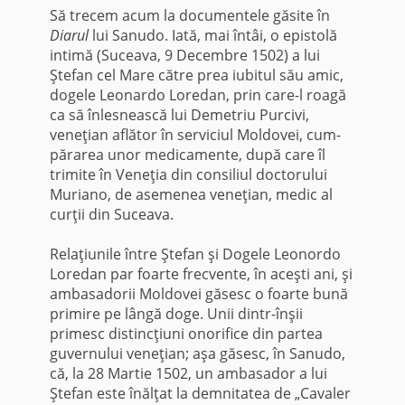
Să trecem acum la documentele găsite în
Diarul
lui Sanudo. Iată, mai întâi, o epistolă
intimă (Suceava, 9 Decembre 1502) a lui
Ştefan cel Mare către prea iubitul său amic,
dogele Leonardo Loredan, prin care-l roagă
ca să înlesnească lui Demetriu Purcivi,
veneţian aflător în serviciul Moldovei, cum­
părarea unor medicamente, după care îl
trimite în Veneţia din consiliul doctorului
Muriano, de asemenea veneţian, medic al
curţii din Suceava.
Relaţiunile între Ştefan şi Dogele Leonordo
Loredan par foarte frecvente, în aceşti ani, şi
am­basadorii Moldovei găsesc o foarte bună
primire pe lângă doge. Unii dintr-înşii
primesc distincţiuni onorifice din partea
guvernului veneţian; aşa gă­sesc, în Sanudo,
că, la 28 Martie 1502, un amba­sador a lui
Ştefan este înălţat la demnitatea de „Cavaler