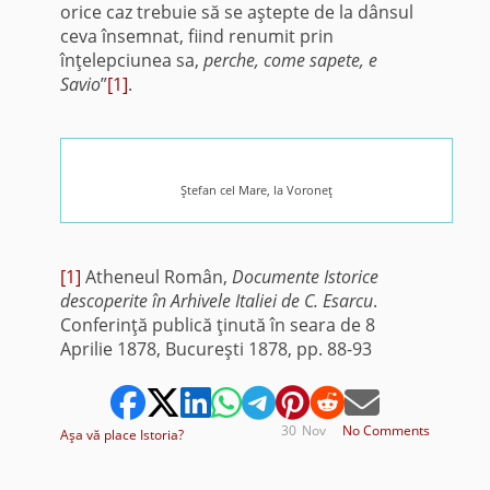
orice caz trebuie să se aştepte de la dânsul
ceva însemnat, fiind renumit prin
înţelepciunea sa,
perche, come sapete, e
Savio
”
[1]
.
Ştefan cel Mare, la Voroneţ
[1]
Atheneul Român,
Documente Istorice
descoperite în Arhivele Italiei de C. Esarcu
.
Conferinţă publică ţinută în seara de 8
Aprilie 1878, Bucureşti 1878, pp. 88-93
30
Nov
No Comments
Aşa vă place Istoria?