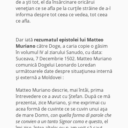
de a şti tot, el da însărcinare oricărui
veneţian ce se afla pe la curţile străine de a-l
informa despre tot ceea ce vedea, tot ceea
ce afla.
Dar iată
rezumatul epistolei lui Matteo
Mu­riano
către Doge, a caria copie o găsim
în volu­mul IV al ziarului Sanudo, cu data:
Suceava, 7 Decembrie 1502. Matteo Muriano
comunică Dogelui Leonardo Loredan
următoarele date despre situaţiunea internă
şi externă a Moldovei :
Matteo Muriano descrie, mai întâi, prima
între­vedere ce a avut cu Ştefan. După ce mă
prezentai, zice Muriano, şi me exprimai cu
acea formă de cuvinte ce se cuvin unui aşa
de mare Domn,
con quella forma di parole che
se convien a un tanto Signor como e questo
, el
îmi zise, între altele: eu n-am voit să caut