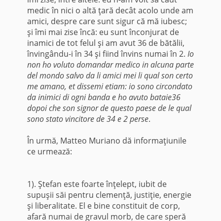
medic în nici o altă ţară decât acolo unde am
amici, despre care sunt sigur că mă iubesc;
şi îmi mai zise încă: eu sunt înconjurat de
inamici de tot felul şi am avut 36 de bătălii,
învingându-i în 34 şi fiind învins numai în 2.
Io
non ho voluto domandar
me­dico in
alcuna parte
del mondo salvo da li
amici
mei li qual
son
certo
me amano
,
et dissemi etiam
:
io sono circondato
da inimici di ogni banda e ho avuto
bataie36
dopoi che
son
signor de questo paese de le qual
sono stato vincitore de 34 e
2
perse
.
În urmă, Matteo Muriano dă informaţiunile
ce urmează:
1). Ştefan este foarte înţelept, iubit de
supuşii săi pentru clemenţă, justiţie, energie
şi liberalitate. El e bine constituit de corp,
afară numai de gravul morb, de care speră