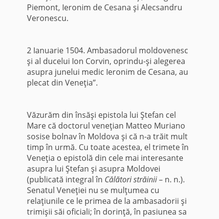
Piemont, Ieronim de Cesana şi Alecsandru
Veronescu.
2 Ianuarie 1504. Ambasadorul moldovenesc
şi al ducelui Ion Corvin, oprindu-şi alegerea
asupra junelui medic Ieronim de Cesana, au
plecat din Veneţia”.
Văzurăm din însăşi epistola lui Ştefan cel
Mare că doctorul veneţian Matteo Muriano
sosise bol­nav în Moldova şi că n-a trăit mult
timp în urmă. Cu toate acestea, el trimete în
Veneţia o epistolă din cele mai interesante
asupra lui Ştefan şi asupra Moldovei
(publicată integral în
Călători străinii
– n. n.).
Senatul Veneţiei nu se mulţumea cu
relaţiunile ce le primea de la ambasadorii şi
trimişii săi ofi­ciali; în dorinţă, în pasiunea sa