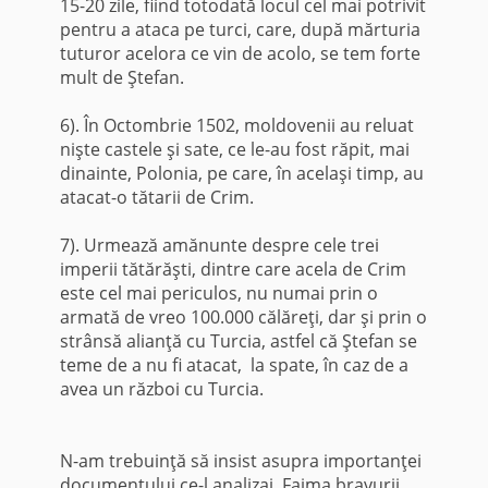
15-20 zile, fiind totodată locul cel mai potri­vit
pentru a ataca pe turci, care, după mărturia
tuturor acelora ce vin de acolo, se tem forte
mult de Ştefan.
6). În Octombrie 1502, moldovenii au reluat
nişte castele şi sate, ce le-au fost răpit, mai
dinainte, Polonia, pe care, în acelaşi timp, au
atacat-o tă­tarii de Crim.
7). Urmează amănunte despre cele trei
imperii tătărăşti, dintre care acela de Crim
este cel mai periculos, nu numai prin o
armată de vreo 100.000 călăreţi, dar şi prin o
strânsă alianţă cu Turcia, astfel că Ştefan se
teme de a nu fi atacat, la spate, în caz de a
avea un război cu Turcia.
N-am trebuinţă să insist asupra importanţei
documentului ce-l analizai. Faima bravurii