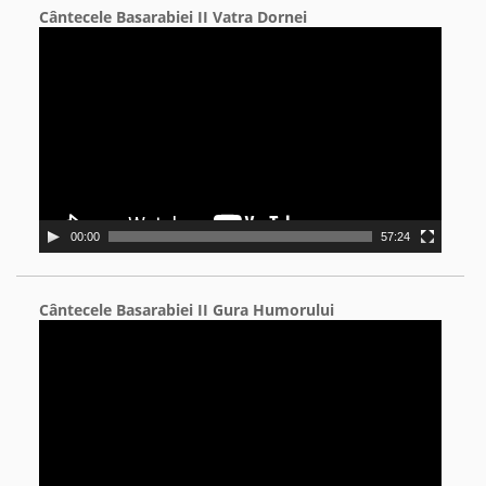
Cântecele Basarabiei II Vatra Dornei
Video
Player
00:00
57:24
Cântecele Basarabiei II Gura Humorului
Video
Player