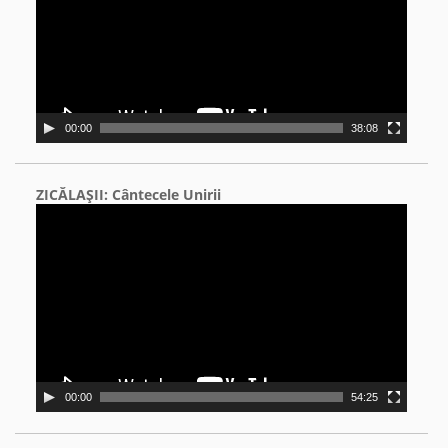
00:00
38:08
ZICĂLAŞII: Cântecele Unirii
Video
Player
00:00
54:25