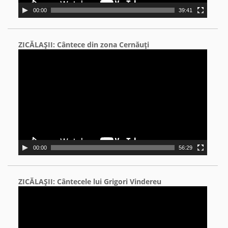
00:00
39:41
ZICĂLAŞII: Cântece din zona Cernăuţi
Video
Player
00:00
56:29
ZICĂLAŞII: Cântecele lui Grigori Vindereu
Video
Player