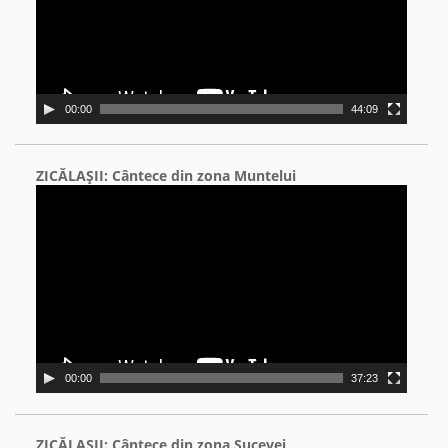
00:00
44:09
ZICĂLAŞII: Cântece din zona Muntelui
Video
Player
00:00
37:23
ZICĂLAŞII: Cântece din zona Sucevei