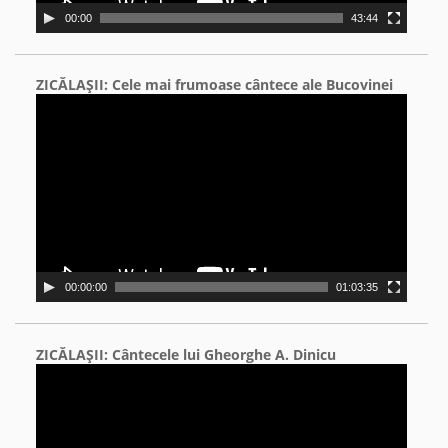
00:00
43:44
ZICĂLAŞII: Cele mai frumoase cântece ale Bucovinei
Video
Player
00:00:00
01:03:35
ZICĂLAŞII: Cântecele lui Gheorghe A. Dinicu
Video
Player