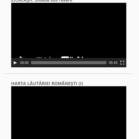
Video
Player
00:00
55:43
HARTA LĂUTĂRIEI ROMÂNEŞTI (I)
Video
Player