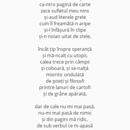
ca-ntro pagină de carte
zace sufletul meu nins
și-aud literele grele
cum îl freamătă-n aripe
și-l înfășură în clipe
și-n noian uitat de stele,
încât țip înspre speranță
și mă-ncalț cu utopii,
calea trece prin câmpii
și coboară, și se-nalță
mioritic ondulată
de poeți și filosofi
printre lanuri de cartofi
și de grâne apărată,
dar de cale nu-mi mai pasă,
nu-mi mai pasă de nimic
și din pagini mă ridic,
de sub verbul ce m-apasă