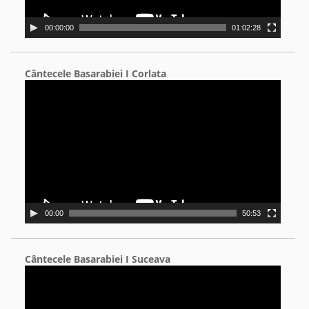
00:00:00
01:02:28
Cântecele Basarabiei I Corlata
Video
Player
00:00
50:53
Cântecele Basarabiei I Suceava
Video
Player