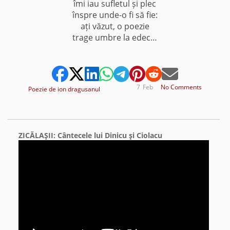
îmi iau sufletul și plec
înspre unde-o fi să fie:
ați văzut, o poezie
trage umbre la edec…
7
Feb
No Comments
Poezie de ion dragusanul
ZICĂLAŞII: Cântecele lui Dinicu şi Ciolacu
Video
Player