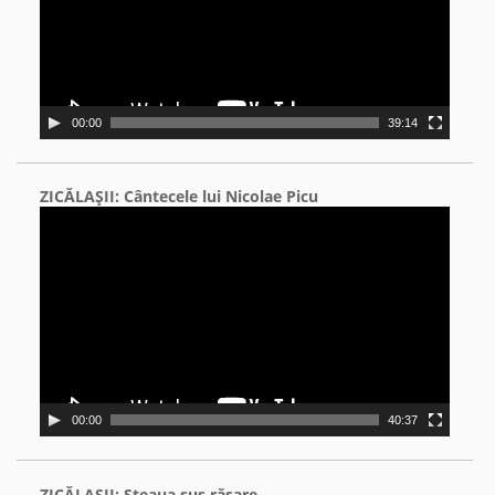
00:00
39:14
ZICĂLAŞII: Cântecele lui Nicolae Picu
Video
Player
00:00
40:37
ZICĂLAŞII: Steaua sus răsare