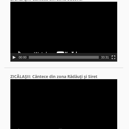
Video
Player
00:00
33:31
ZICĂLAŞII: Cântece din zona Rădăuţi şi Siret
Video
Player