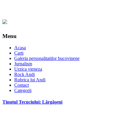
Menu
Acasa
Carti
Galeria personalitatilor bucovinene
Jurnalism
Urzica vieneza
Rock Andi
Rubrica lui Andi
Contact
Categorii
Ţinutul Tecuciului: Lărgăşeni