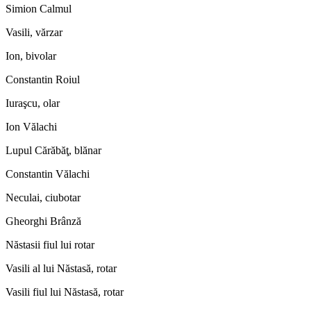
Simion Calmul
Vasili, vărzar
Ion, bivolar
Constantin Roiul
Iuraşcu, olar
Ion Vălachi
Lupul Cărăbăţ, blănar
Constantin Vălachi
Neculai, ciubotar
Gheorghi Brânză
Năstasii fiul lui rotar
Vasili al lui Năstasă, rotar
Vasili fiul lui Năstasă, rotar