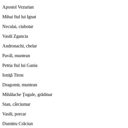
Apostol Vezurian
Mihai fiul lui Ignat
Neculai, ciubotar
Vasili Zgancia
Andronachi, chelar
Pavăl, muntean
Petria fiul lui Gania
Ioniţă Tiron
Dragomir, muntean
Mihălache Ţugule, grădinar
Stan, cârciumar
Vasili, porcar
Dumitru Crăciun