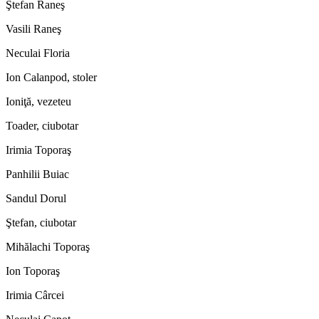
Ştefan Raneş
Vasili Raneş
Neculai Floria
Ion Calanpod, stoler
Ioniţă, vezeteu
Toader, ciubotar
Irimia Toporaş
Panhilii Buiac
Sandul Dorul
Ştefan, ciubotar
Mihălachi Toporaş
Ion Toporaş
Irimia Cârcei