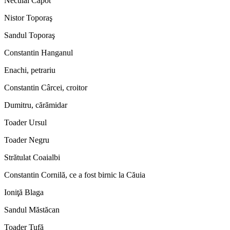
Neculai Capot
Nistor Toporaş
Sandul Toporaş
Constantin Hanganul
Enachi, petrariu
Constantin Cârcei, croitor
Dumitru, cărămidar
Toader Ursul
Toader Negru
Strătulat Coaialbi
Constantin Cornilă, ce a fost birnic la Căuia
Ioniţă Blaga
Sandul Măstăcan
Toader Tufă