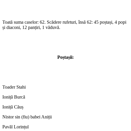
Toată suma caselor: 62. Scădere rufeturi, însă 62: 45 poștași, 4 popi
și diaconi, 12 panțiri, 1 văduvă.
Poștașii:
Toader Stahi
Ioniță Burcă
Ioniță Căuș
Nistor sin (fiu) babei Aniții
Pavăl Lorințul