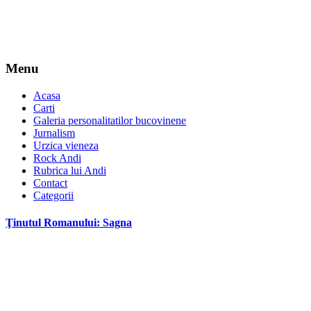
Menu
Acasa
Carti
Galeria personalitatilor bucovinene
Jurnalism
Urzica vieneza
Rock Andi
Rubrica lui Andi
Contact
Categorii
Ţinutul Romanului: Sagna