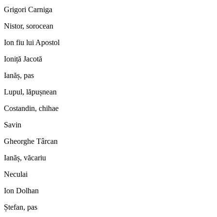
Grigori Carniga
Nistor, sorocean
Ion fiu lui Apostol
Ioniță Jacotă
Ianăș, pas
Lupul, lăpușnean
Costandin, chihae
Savin
Gheorghe Târcan
Ianăș, văcariu
Neculai
Ion Dolhan
Ștefan, pas