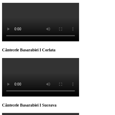
Cântecele Basarabiei I Corlata
Cântecele Basarabiei I Suceava