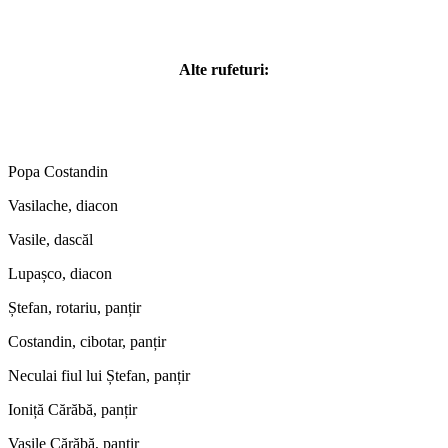
Alte rufeturi:
Popa Costandin
Vasilache, diacon
Vasile, dascăl
Lupașco, diacon
Ștefan, rotariu, panțir
Costandin, cibotar, panțir
Neculai fiul lui Ștefan, panțir
Ioniță Cărăbă, panțir
Vasile Cărăbă, panțir