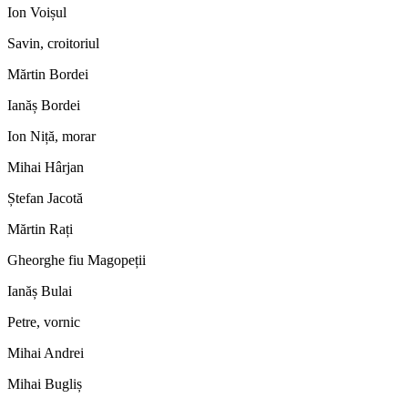
Ion Voișul
Savin, croitoriul
Mărtin Bordei
Ianăș Bordei
Ion Niță, morar
Mihai Hârjan
Ștefan Jacotă
Mărtin Rați
Gheorghe fiu Magopeții
Ianăș Bulai
Petre, vornic
Mihai Andrei
Mihai Bugliș