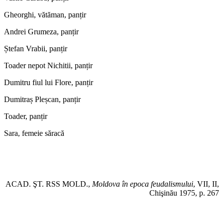
Gheorghi, vătăman, panțir
Andrei Grumeza, panțir
Ștefan Vrabii, panțir
Toader nepot Nichitii, panțir
Dumitru fiul lui Flore, panțir
Dumitraș Pleșcan, panțir
Toader, panțir
Sara, femeie săracă
ACAD. ŞT. RSS MOLD.,
Moldova în epoca feudalismului
, VII, II,
Chişinău 1975, p. 267