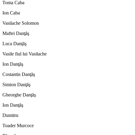
Toma Caba
Ion Caba
Vasilache Solomon
Maftei Danţăş
Luca Danţăş
Vasile fiul lui Vasilache
Ion Danţăş
Costantin Danţăş
Simion Danţăş
Gheorghe Danţăş
Ion Danţăş
Dumitru
Toader Murcoce