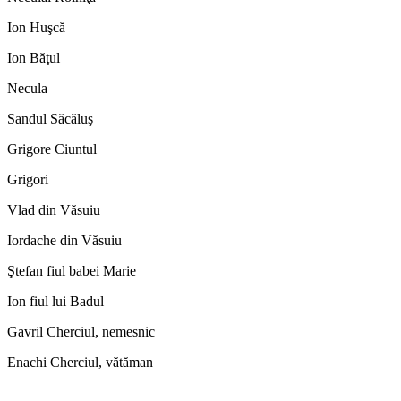
Ion Huşcă
Ion Băţul
Necula
Sandul Săcăluş
Grigore Ciuntul
Grigori
Vlad din Văsuiu
Iordache din Văsuiu
Ştefan fiul babei Marie
Ion fiul lui Badul
Gavril Cherciul, nemesnic
Enachi Cherciul, vătăman