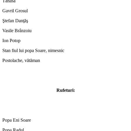
Tănasă
Gavril Grosul
Ştefan Danţăş
Vasile Brânzoiu
Ion Potop
Stan fiul lui popa Soare, nimesnic
Postolache, vătăman
Rufeturi:
Popa Eni Soare
Popa Radul