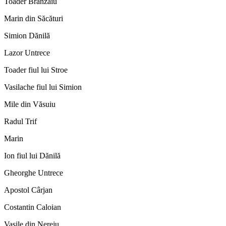
Toader Brânzăiu
Marin din Săcături
Simion Dănilă
Lazor Untrece
Toader fiul lui Stroe
Vasilache fiul lui Simion
Mile din Văsuiu
Radul Trif
Marin
Ion fiul lui Dănilă
Gheorghe Untrece
Apostol Cârjan
Costantin Caloian
Vasile din Nereju