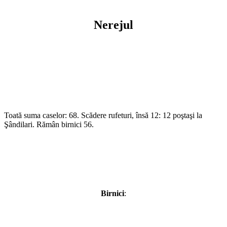
Nerejul
Toată suma caselor: 68. Scădere rufeturi, însă 12: 12 poştaşi la
Şândilari. Rămân birnici 56.
Birnici
: