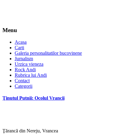
Menu
Acasa
Carti
Galeria personalitatilor bucovinene
Jurnalism
Urzica vieneza
Rock Andi
Rubrica lui Andi
Contact
Categorii
Ţinutul Putnii: Ocolul Vrancii
Ţărancă din Nereju, Vrancea