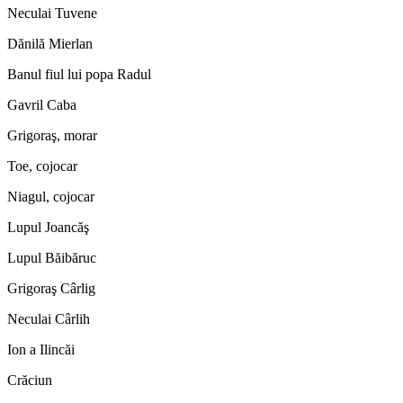
Neculai Tuvene
Dănilă Mierlan
Banul fiul lui popa Radul
Gavril Caba
Grigoraş, morar
Toe, cojocar
Niagul, cojocar
Lupul Joancăş
Lupul Băibăruc
Grigoraş Cârlig
Neculai Cârlih
Ion a Ilincăi
Crăciun