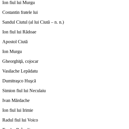
Ion fiul lui Murgu
Costantin fratele lui
Sandul Ciutul (al lui Ciută – n. n.)
Ion fiul lui Rădoae
Apostol Ciută
Ion Murgu
Gheorghiţă, cojocar
Vasilache Lepădatu
Dumitraşco Huşcă
Simion fiul lui Neculaiu
Ivan Mărdache
Ion fiul lui Irimie
Radul fiul lui Voico