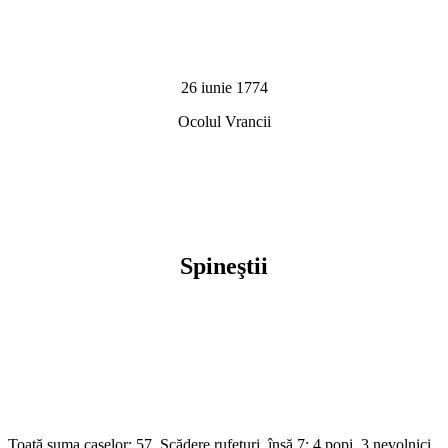
26 iunie 1774
Ocolul Vrancii
Spineştii
Toată suma caselor: 57. Scădere rufeturi, însă 7: 4 popi, 3 nevolnici.