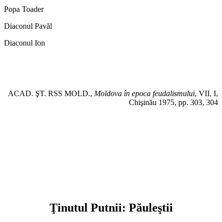
Popa Toader
Diaconul Pavăl
Diaconul Ion
ACAD. ŞT. RSS MOLD.,
Moldova în epoca feudalismului
, VII, I,
Chişinău 1975, pp. 303, 304
Ţinutul Putnii: Păuleştii