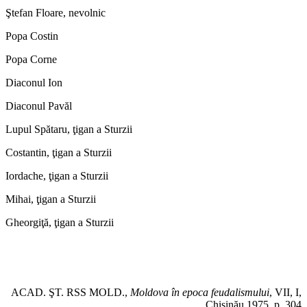
Ştefan Floare, nevolnic
Popa Costin
Popa Corne
Diaconul Ion
Diaconul Pavăl
Lupul Spătaru, ţigan a Sturzii
Costantin, ţigan a Sturzii
Iordache, ţigan a Sturzii
Mihai, ţigan a Sturzii
Gheorgiţă, ţigan a Sturzii
ACAD. ŞT. RSS MOLD.,
Moldova în epoca feudalismului
, VII, I,
Chişinău 1975, p. 304