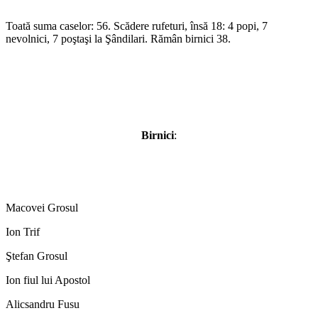
Toată suma caselor: 56. Scădere rufeturi, însă 18: 4 popi, 7
nevolnici, 7 poştaşi la Şândilari. Rămân birnici 38.
Birnici
:
Macovei Grosul
Ion Trif
Ştefan Grosul
Ion fiul lui Apostol
Alicsandru Fusu