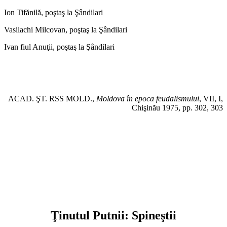
Ion Tifănilă, poştaş la Şândilari
Vasilachi Milcovan, poştaş la Şândilari
Ivan fiul Anuţii, poştaş la Şândilari
ACAD. ŞT. RSS MOLD.,
Moldova în epoca feudalismului
, VII, I,
Chişinău 1975, pp. 302, 303
Ţinutul Putnii: Spineştii