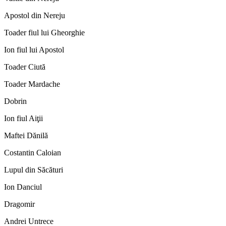
Apostol din Nereju
Toader fiul lui Gheorghie
Ion fiul lui Apostol
Toader Ciută
Toader Mardache
Dobrin
Ion fiul Aiţii
Maftei Dănilă
Costantin Caloian
Lupul din Săcături
Ion Danciul
Dragomir
Andrei Untrece