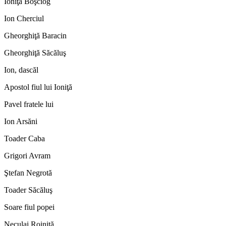
Ioniţă Boşciog
Ion Cherciul
Gheorghiţă Baracin
Gheorghiţă Săcăluş
Ion, dascăl
Apostol fiul lui Ioniţă
Pavel fratele lui
Ion Arsăni
Toader Caba
Grigori Avram
Ştefan Negrotă
Toader Săcăluş
Soare fiul popei
Neculai Roiniţă