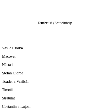
Rufeturi
(Scutelnici)
:
Vasile Ciorbă
Macovei
Năstasi
Ştefan Ciorbă
Toader a Vasilcăi
Timofti
Strătulat
Costantin a Luţoai