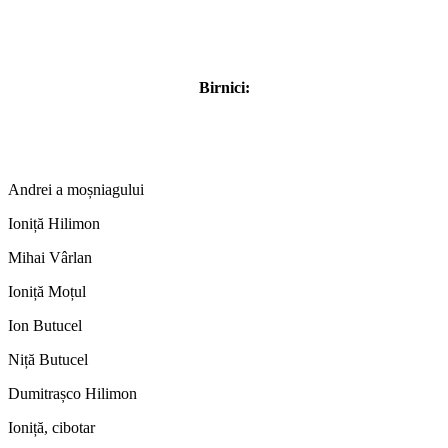
Birnici:
Andrei a moșniagului
Ioniță Hilimon
Mihai Vârlan
Ioniță Moțul
Ion Butucel
Niță Butucel
Dumitrașco Hilimon
Ioniță, cibotar