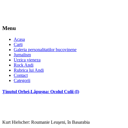
Menu
Acasa
Carti
Galeria personalitatilor bucovinene
Jurnalism
Urzica vieneza
Rock Andi
Rubrica lui Andi
Contact
Categorii
Ținutul Orhei-Lăpușna: Ocolul Culii (I)
Kurt Hielscher: Roumanie Leuşeni, în Basarabia