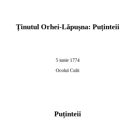
Ținutul Orhei-Lăpușna: Puținteii
5 iunie 1774
Ocolul Culii
Puținteii