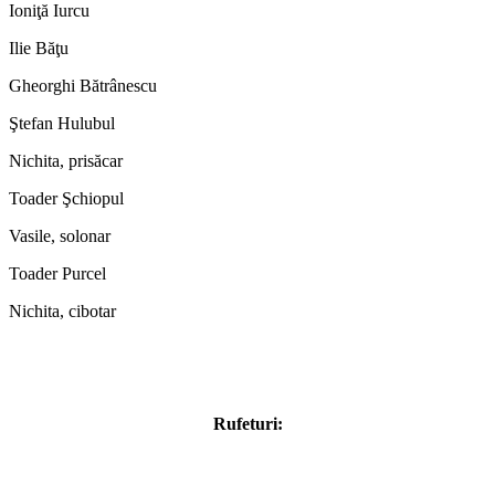
Ioniţă Iurcu
Ilie Băţu
Gheorghi Bătrânescu
Ştefan Hulubul
Nichita, prisăcar
Toader Şchiopul
Vasile, solonar
Toader Purcel
Nichita, cibotar
Rufeturi: