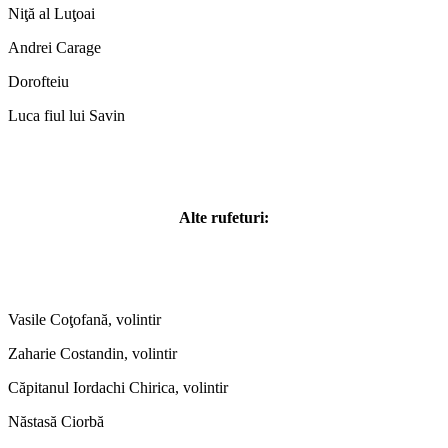
Niţă al Luţoai
Andrei Carage
Dorofteiu
Luca fiul lui Savin
Alte rufeturi:
Vasile Coţofană, volintir
Zaharie Costandin, volintir
Căpitanul Iordachi Chirica, volintir
Năstasă Ciorbă