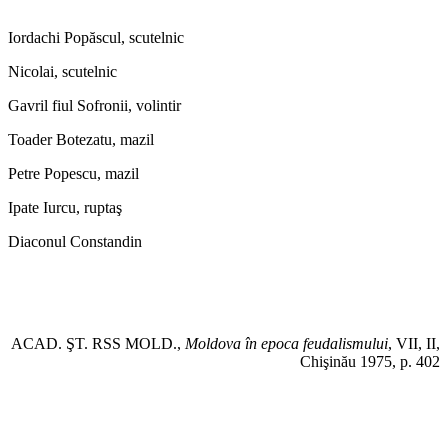
Iordachi Popăscul, scutelnic
Nicolai, scutelnic
Gavril fiul Sofronii, volintir
Toader Botezatu, mazil
Petre Popescu, mazil
Ipate Iurcu, ruptaş
Diaconul Constandin
ACAD. ŞT. RSS MOLD.,
Moldova în epoca feudalismului
, VII, II,
Chişinău 1975, p. 402