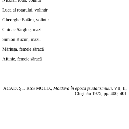
Nicolai, rotar, volintir
Luca al rotarului, volintir
Gheorghe Batâru, volintir
Chiriac Sârghie, mazil
Simion Buzun, mazil
Măriușa, femeie săracă
Aftinie, femeie săracă
ACAD. ŞT. RSS MOLD.,
Moldova în epoca feudalismului
, VII, II,
Chişinău 1975, pp. 400, 401