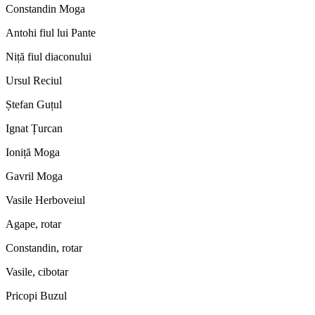
Constandin Moga
Antohi fiul lui Pante
Niță fiul diaconului
Ursul Reciul
Ștefan Guțul
Ignat Țurcan
Ioniță Moga
Gavril Moga
Vasile Herboveiul
Agape, rotar
Constandin, rotar
Vasile, cibotar
Pricopi Buzul