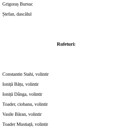
Grigoraș Bursuc
Ștefan, dascălul
Rufeturi:
Constantin Stahi, volintir
Ioniță Bățu, volintir
Ioniță Dânga, volintir
Toader, ciobanu, volintir
Vasile Băran, volintir
Toader Mustiață, volintir