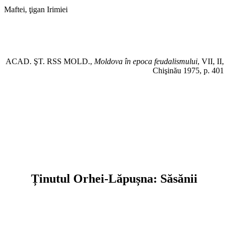
Maftei, ţigan Irimiei
ACAD. ŞT. RSS MOLD.,
Moldova în epoca feudalismului
, VII, II,
Chişinău 1975, p. 401
Ținutul Orhei-Lăpușna: Săsănii