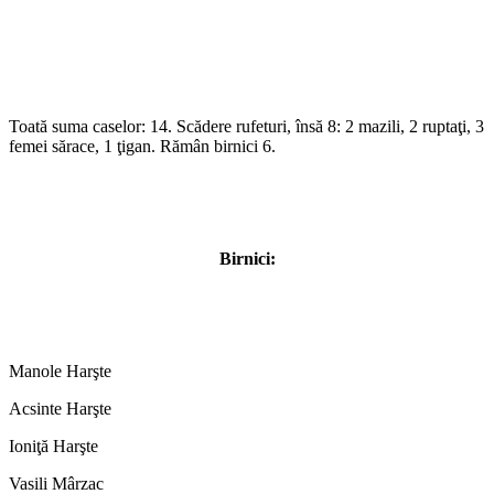
Toată suma caselor: 14. Scădere rufeturi, însă 8: 2 mazili, 2 ruptaţi, 3
femei sărace, 1 ţigan. Rămân birnici 6.
Birnici:
Manole Harşte
Acsinte Harşte
Ioniţă Harşte
Vasili Mârzac