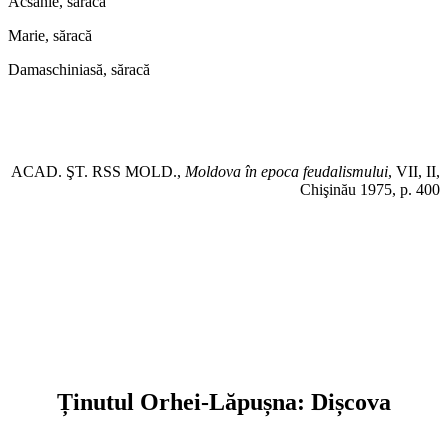
Acsănie, săracă
Marie, săracă
Damaschiniasă, săracă
ACAD. ŞT. RSS MOLD.,
Moldova în epoca feudalismului
, VII, II,
Chişinău 1975, p. 400
Ținutul Orhei-Lăpușna: Dișcova