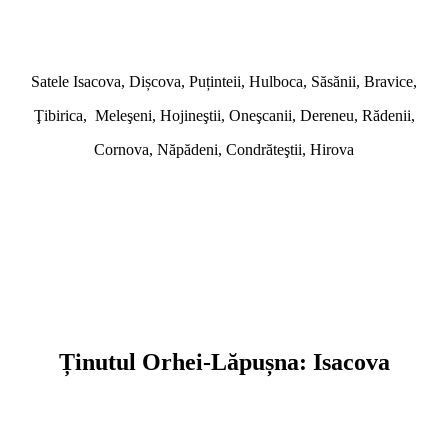
Satele Isacova, Dișcova, Puținteii, Hulboca, Săsănii, Bravice,
Ţibirica, Meleşeni, Hojineştii, Oneşcanii, Dereneu, Rădenii,
Cornova, Năpădeni, Condrăteştii, Hirova
Ținutul Orhei-Lăpușna: Isacova