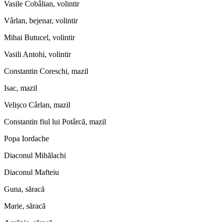
Vasile Cobâlian, volintir
Vârlan, bejenar, volintir
Mihai Butucel, volintir
Vasili Antohi, volintir
Constantin Coreschi, mazil
Isac, mazil
Velișco Cârlan, mazil
Constantin fiul lui Potârcă, mazil
Popa Iordache
Diaconul Mihălachi
Diaconul Mafteiu
Guna, săracă
Marie, săracă