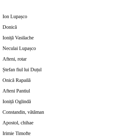
Ion Lupașco
Donică
Ioniță Vasilache
Neculai Lupașco
Afteni, rotar
Ștefan fiul lui Duțul
Onică Rapailă
Afteni Pantiul
Ioniță Oglindă
Constandin, vătăman
Apostol, chihae
Irimie Timofte