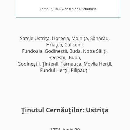
Cernăuţi, 1832 – desen de I. Schubirsz
Satele Ustriţa, Horecia, Molniţa, Săhărău,
Hriaţca, Culicenii,
Fundoaia, Godineştii, Buda, Nooa Săliţi,
Beceştii, Buda,
Godineştii, Ţintenii, Târnauca, Movila Herţii,
Fundul Herţii, Pilipăuţii
Ţinutul Cernăuţilor: Ustriţa
1774, iunie 20