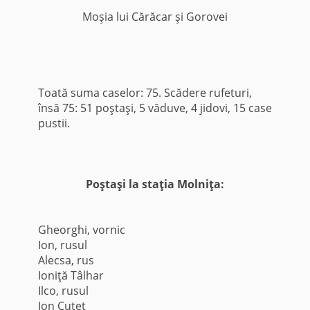
Moşia lui Cărăcar şi Gorovei
Toată suma caselor: 75. Scădere rufeturi,
însă 75: 51 poştaşi, 5 văduve, 4 jidovi, 15 case
pustii.
Poştaşi la staţia Molniţa:
Gheorghi, vornic
Ion, rusul
Alecsa, rus
Ioniţă Tâlhar
Ilco, rusul
Ion Cuteţ