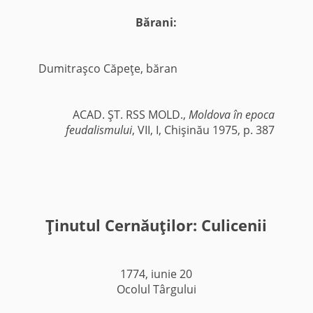
Bărani:
Dumitraşco Căpeţe, băran
ACAD. ŞT. RSS MOLD.,
Moldova în epoca
feudalismului
, VII, I, Chişinău 1975, p. 387
Ţinutul Cernăuţilor: Culicenii
1774, iunie 20
Ocolul Târgului