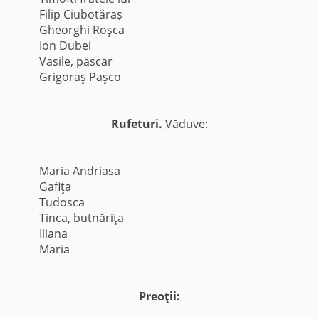
Filip Ciubotăraş
Gheorghi Roşca
Ion Dubei
Vasile, păscar
Grigoraş Paşco
Rufeturi.
Văduve:
Maria Andriasa
Gafiţa
Tudosca
Tinca, butnăriţa
Iliana
Maria
Preoţii: