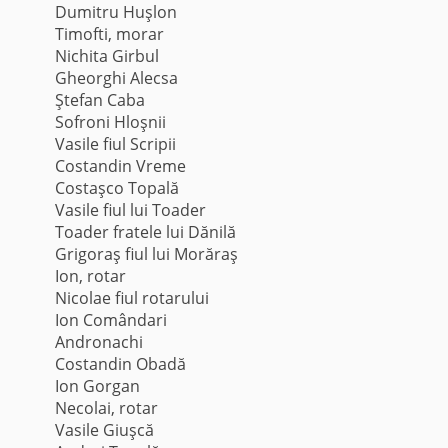
Dumitru Huşlon
Timofti, morar
Nichita Girbul
Gheorghi Alecsa
Ştefan Caba
Sofroni Hloşnii
Vasile fiul Scripii
Costandin Vreme
Costaşco Topală
Vasile fiul lui Toader
Toader fratele lui Dănilă
Grigoraş fiul lui Morăraş
Ion, rotar
Nicolae fiul rotarului
Ion Comândari
Andronachi
Costandin Obadă
Ion Gorgan
Necolai, rotar
Vasile Giuşcă