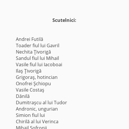
Scutelnici:
Andrei Futilă
Toader fiul lui Gavril
Nechita Ţivorigă
Sandul fiul lui Mihail
Vasile fiul lui Iacoboai
Ilaş Ţivorigă
Grigoraş, hotincian
Onofrei Şchiopu
Vasile Costaş
Dănilă
Dumitraşcu al lui Tudor
Andronic, ungurian
Simion fiul lui
Chirilă al lui Verinca
Mihail Sofronii