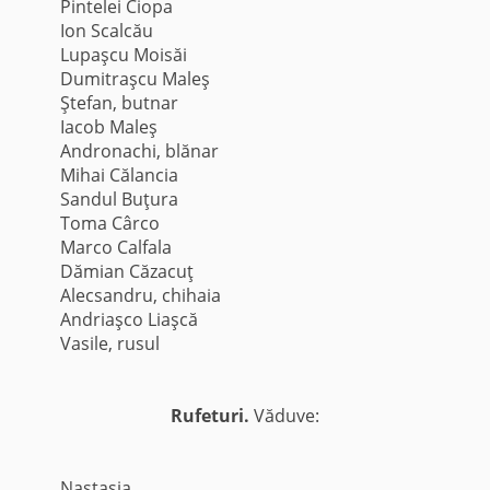
Pintelei Ciopa
Ion Scalcău
Lupaşcu Moisăi
Dumitraşcu Maleş
Ştefan, butnar
Iacob Maleş
Andronachi, blănar
Mihai Călancia
Sandul Buţura
Toma Cârco
Marco Calfala
Dămian Căzacuţ
Alecsandru, chihaia
Andriaşco Liaşcă
Vasile, rusul
Rufeturi.
Văduve:
Nastasia