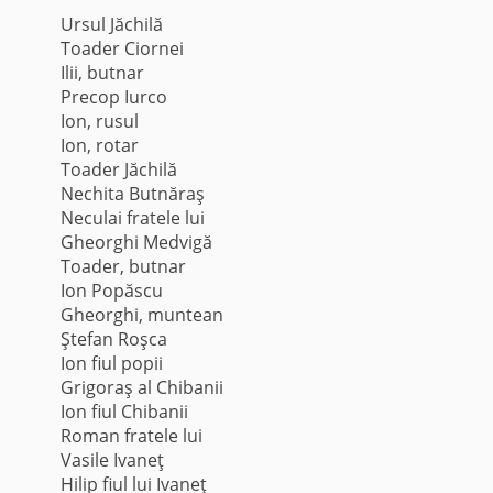
Ursul Jăchilă
Toader Ciornei
Ilii, butnar
Precop Iurco
Ion, rusul
Ion, rotar
Toader Jăchilă
Nechita Butnăraş
Neculai fratele lui
Gheorghi Medvigă
Toader, butnar
Ion Popăscu
Gheorghi, muntean
Ştefan Roşca
Ion fiul popii
Grigoraş al Chibanii
Ion fiul Chibanii
Roman fratele lui
Vasile Ivaneţ
Hilip fiul lui Ivaneţ