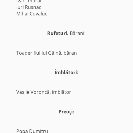
Ivan, morar
Iuri Rusnac
Mihai Covaluc
Rufeturi.
Bărani:
Toader fiul lui Găină, băran
Îmblători:
Vasile Voroncă, îmblător
Preoţi:
Popa Dumitru