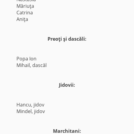
Măriuţa
Catrina
Aniţa
Preoţi şi dascăli:
Popa Ion
Mihail, dascăl
Jidovii:
Hancu, jidov
Mindel, jidov
Marchitani: