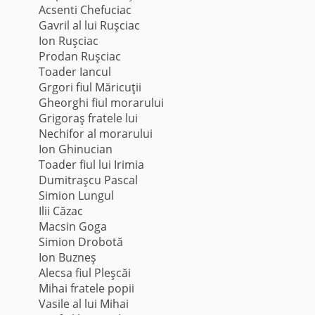
Acsenti Chefuciac
Gavril al lui Ruşciac
Ion Ruşciac
Prodan Ruşciac
Toader Iancul
Grgori fiul Măricuţii
Gheorghi fiul morarului
Grigoraş fratele lui
Nechifor al morarului
Ion Ghinucian
Toader fiul lui Irimia
Dumitraşcu Pascal
Simion Lungul
Ilii Căzac
Macsin Goga
Simion Drobotă
Ion Buzneş
Alecsa fiul Pleşcăi
Mihai fratele popii
Vasile al lui Mihai