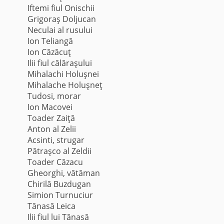
Iftemi fiul Onischii
Grigoraş Doljucan
Neculai al rusului
Ion Teliangă
Ion Căzăcuţ
Ilii fiul călăraşului
Mihalachi Holuşnei
Mihalache Holuşneţ
Tudosi, morar
Ion Macovei
Toader Zaiţă
Anton al Zelii
Acsinti, strugar
Pătraşco al Zeldii
Toader Căzacu
Gheorghi, vătăman
Chirilă Buzdugan
Simion Turnuciur
Tănasă Leica
Ilii fiul lui Tănasă