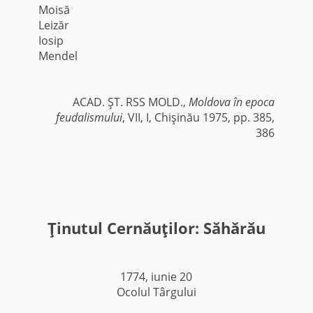
Moisă
Leizăr
Iosip
Mendel
ACAD. ŞT. RSS MOLD.,
Moldova în epoca
feudalismului
, VII, I, Chişinău 1975, pp. 385,
386
Ţinutul Cernăuţilor: Săhărău
1774, iunie 20
Ocolul Târgului