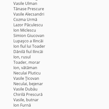
Vasile Ulman
Tănase Prescure
Vasile Alecsandri
Cozma Urmă
Lazor Păculescu
Ion Miclescu
Simion Giucovan
Lupaşco a Ilincăi
Ion fiul lui Toader
Dănilă fiul Ilincăi
Ion, rusul
Toader, morar
Ion, vătăman
Neculai Pluticu
Vasile Ţicovan
Neculai, bejenar
Vasile Dubău
Chirilă Prescură
Vasile, butnar
Ion Furnă