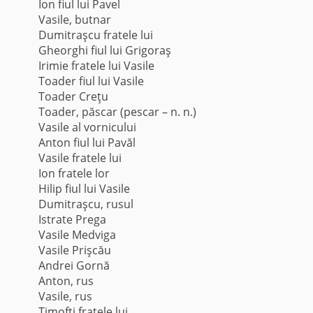
Ion fiul lui Pavel
Vasile, butnar
Dumitraşcu fratele lui
Gheorghi fiul lui Grigoraş
Irimie fratele lui Vasile
Toader fiul lui Vasile
Toader Creţu
Toader, păscar (pescar – n. n.)
Vasile al vornicului
Anton fiul lui Pavăl
Vasile fratele lui
Ion fratele lor
Hilip fiul lui Vasile
Dumitraşcu, rusul
Istrate Prega
Vasile Medviga
Vasile Prişcău
Andrei Gornă
Anton, rus
Vasile, rus
Timofti fratele lui