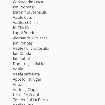
Constandin Leica
Ion, ciobotar
Miron fiul vornicului
Vasile Cătun
Vasile, chihaia
Ilii Chirilă
Lupul Bunduc
Alecsandru Frueraş
Ion Ponpăş
Vasile fiul croitorului
Ion Obadă
Ion Robul
Dumitraşco fiul lui
Vasile
Vasile Iarbălată
Apostol, strugar
Antohi
Andrieş Clupaci
Ursul Peşăscul
Toader fiul lui Bortă
Vasile Cutia