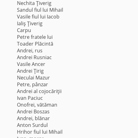
Nechita Ţiverig
Sandul fiul lui Mihail
Vasile fiul lui Iacob
Ialiş Ţiverig
Carpu
Petre fratele lui
Toader Plăcintă
Andrei, rus
Andrei Rusniac
Vasile Ancer
Andrei Ţirig
Neculai Mazur
Petre, pânzar
Andrei al cojocăriţii
Ivan Paciuc
Onofrei, vătăman
Andrei Boszas
Andrei, blănar
Anton Surdul
Hrihor fiul lui Mihail