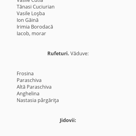
Tănasi Cuciurian
Vasile Loşba
Ion Găină
Irimia Borodacă
Iacob, morar
Rufeturi.
Văduve:
Frosina
Paraschiva
Altă Paraschiva
Anghelina
Nastasia pârgăriţa
Jidovii: