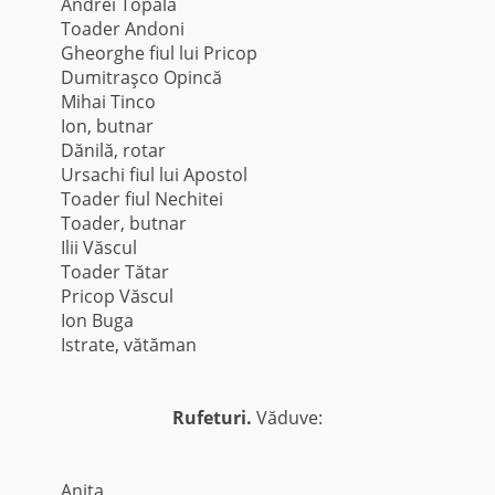
Andrei Topală
Toader Andoni
Gheorghe fiul lui Pricop
Dumitraşco Opincă
Mihai Tinco
Ion, butnar
Dănilă, rotar
Ursachi fiul lui Apostol
Toader fiul Nechitei
Toader, butnar
Ilii Văscul
Toader Tătar
Pricop Văscul
Ion Buga
Istrate, vătăman
Rufeturi.
Văduve:
Aniţa