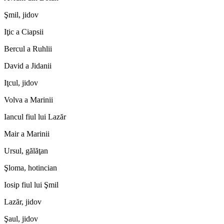
Şmil, jidov
Iţic a Ciapsii
Bercul a Ruhlii
David a Jidanii
Iţcul, jidov
Volva a Marinii
Iancul fiul lui Lazăr
Mair a Marinii
Ursul, gălăţan
Şloma, hotincian
Iosip fiul lui Şmil
Lazăr, jidov
Şaul, jidov