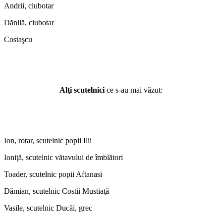
Andrii, ciubotar
Dănilă, ciubotar
Costaşcu
Alţi scutelnici
ce s-au mai văzut:
Ion, rotar, scutelnic popii Ilii
Ioniţă, scutelnic vătavului de îmblători
Toader, scutelnic popii Aftanasi
Dămian, scutelnic Costii Mustiaţă
Vasile, scutelnic Ducăi, grec