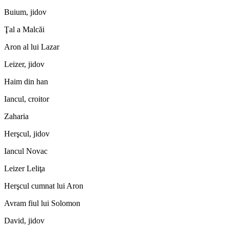
Buium, jidov
Ţal a Malcăi
Aron al lui Lazar
Leizer, jidov
Haim din han
Iancul, croitor
Zaharia
Herşcul, jidov
Iancul Novac
Leizer Leliţa
Herşcul cumnat lui Aron
Avram fiul lui Solomon
David, jidov