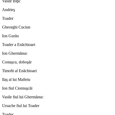
Vasile Biţic
Andrieş
Toader
Gheorghi Cuciun
Ion Gurău
Toader a Enăchioaei
Ion Ghermănuc
Costaşcu, doboşăr
Timofti al Enăchioaei
Ilaş al lui Mafteiu
Ion fiul Ciornuşcăi
Vasile fiul lui Ghermănuc
Ursache fiul lui Toader
Toader