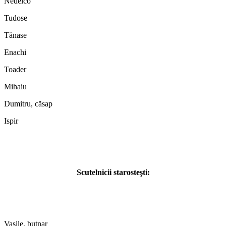
Nedelco
Tudose
Tănase
Enachi
Toader
Mihaiu
Dumitru, căsap
Ispir
Scutelnicii starosteşti:
Vasile, butnar