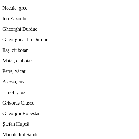
Necula, grec
Ion Zazontii
Gheorghi Durduc
Gheorghi al lui Durduc
Ilaş, ciubotar
Matei, ciubotar
Petre, văcar
Alecsa, rus
Timofti, rus
Grigoraş Cluşcu
Gheorghi Bobeştan
Ştefan Hupcă
Manole fiul Sandei