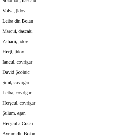
Solomon, dascalu
Volva, jidov
Leiba din Boian
Marcul, dascalu
Zaharii, jidov
Herţi, jidov
Iancul, covrigar
David Şcolnic
Şmil, covrigar
Leiba, covrigar
Herşcul, covrigar
Şulum, eşan
Herşcul a Cocăi
Avram din Boian