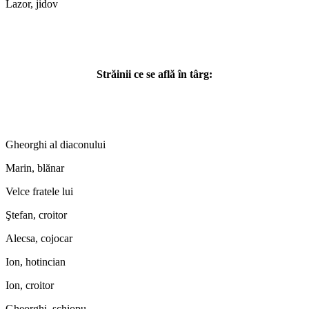
Lazor, jidov
Străinii ce se află în târg:
Gheorghi al diaconului
Marin, blănar
Velce fratele lui
Ştefan, croitor
Alecsa, cojocar
Ion, hotincian
Ion, croitor
Gheorghi, şchiopu