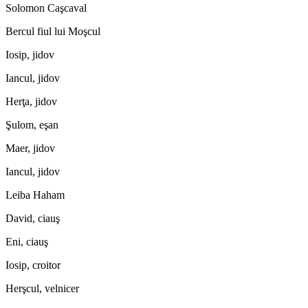
Solomon Caşcaval
Bercul fiul lui Moşcul
Iosip, jidov
Iancul, jidov
Herţa, jidov
Şulom, eşan
Maer, jidov
Iancul, jidov
Leiba Haham
David, ciauş
Eni, ciauş
Iosip, croitor
Herşcul, velnicer