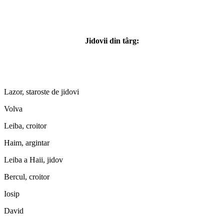
Jidovii din târg:
Lazor, staroste de jidovi
Volva
Leiba, croitor
Haim, argintar
Leiba a Haii, jidov
Bercul, croitor
Iosip
David