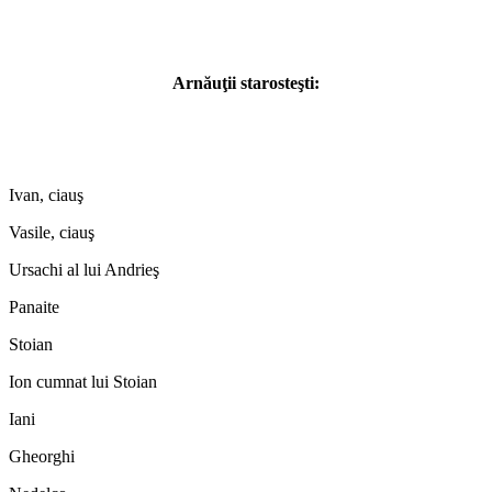
Arnăuţii starosteşti:
Ivan, ciauş
Vasile, ciauş
Ursachi al lui Andrieş
Panaite
Stoian
Ion cumnat lui Stoian
Iani
Gheorghi