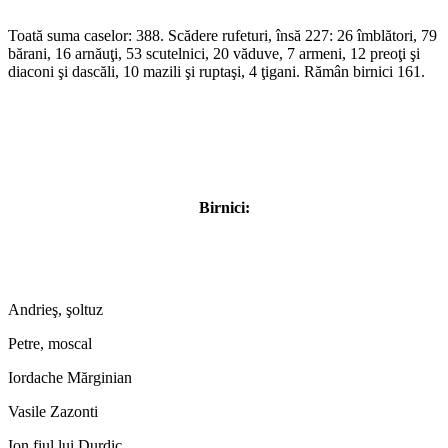
Toată suma caselor: 388. Scădere rufeturi, însă 227: 26 îmblători, 79
bărani, 16 arnăuţi, 53 scutelnici, 20 văduve, 7 armeni, 12 preoţi şi
diaconi şi dascăli, 10 mazili şi ruptaşi, 4 ţigani. Rămân birnici 161.
Birnici:
Andrieş, şoltuz
Petre, moscal
Iordache Mărginian
Vasile Zazonti
Ion fiul lui Durdic