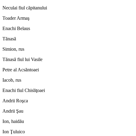
Neculai fiul căpitanului
Toader Armaş
Enachi Belaus
Tănasă
Simion, rus
Tănasă fiul lui Vasile
Petre al Acsăntoaei
Iacob, rus
Enachi fiul Chisliţoaei
Andrii Roşca
Andrii Şau
Ion, haidău
Ion Ţuluico