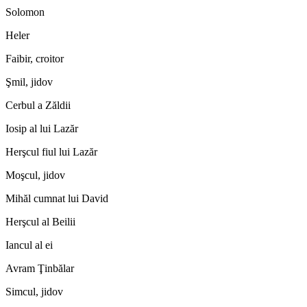
Solomon
Heler
Faibir, croitor
Şmil, jidov
Cerbul a Zăldii
Iosip al lui Lazăr
Herşcul fiul lui Lazăr
Moşcul, jidov
Mihăl cumnat lui David
Herşcul al Beilii
Iancul al ei
Avram Ţinbălar
Simcul, jidov