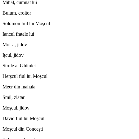
Mihăl, cumnat lui
Buium, croitor
Solomon fiul lui Moşcul
Iancul fratele lui
Moisa, jidov
Iţcul, jidov
Strule al Ghitulei
Herşcul fiul lui Moşcul
Meer din mahala
Şmil, zlătar
Moşcul, jidov
David fiul lui Moşcul
Moşcul din Conceşti