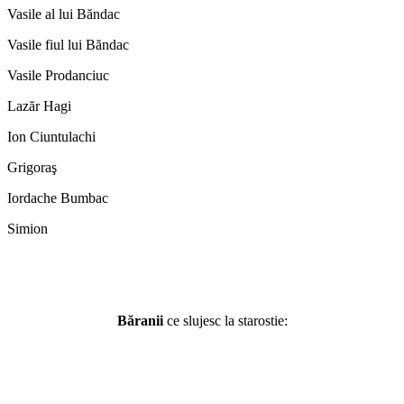
Vasile al lui Băndac
Vasile fiul lui Băndac
Vasile Prodanciuc
Lazăr Hagi
Ion Ciuntulachi
Grigoraş
Iordache Bumbac
Simion
Băranii
ce slujesc la starostie: