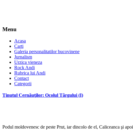
Menu
Acasa
Carti
Galeria personalitatilor bucovinene
Jurnalism
Urzica vieneza
Rock Andi
Rubrica lui Andi
Contact
Categorii
Ţinutul Cernăuţilor: Ocolul Târgului (I)
Podul moldovenesc de peste Prut, iar dincolo de el, Caliceanca şi apoi