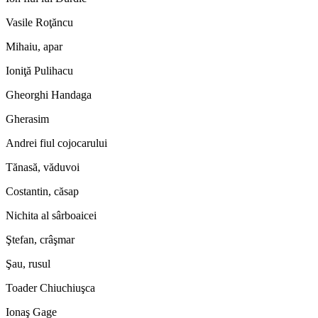
Vasile Roţăncu
Mihaiu, apar
Ioniţă Pulihacu
Gheorghi Handaga
Gherasim
Andrei fiul cojocarului
Tănasă, văduvoi
Costantin, căsap
Nichita al sârboaicei
Ştefan, crâşmar
Şau, rusul
Toader Chiuchiuşca
Ionaş Gage