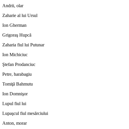
Andrii, olar
Zaharie al lui Ursul
Ion Gherman
Grigoraş Hupcă
Zaharia fiul lui Putunar
Ion Michiciuc
Ştefan Prodanciuc
Petre, harabagiu
Tomiţă Bahmutu
Ion Domnişor
Lupul fiul lui
Lupaşcul fiul mesărciului
Anton, morar