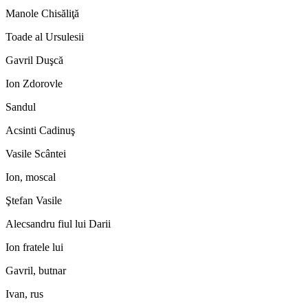
Manole Chisăliţă
Toade al Ursulesii
Gavril Duşcă
Ion Zdorovle
Sandul
Acsinti Cadinuş
Vasile Scântei
Ion, moscal
Ştefan Vasile
Alecsandru fiul lui Darii
Ion fratele lui
Gavril, butnar
Ivan, rus