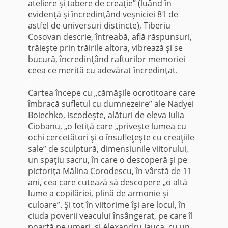
ateliere şi tabere de creaţie” (luând în
evidenţă şi încredinţând veşniciei 81 de
astfel de universuri distincte), Tiberiu
Cosovan descrie, întreabă, află răspunsuri,
trăieşte prin trăirile altora, vibrează şi se
bucură, încredinţând rafturilor memoriei
ceea ce merită cu adevărat încredinţat.
*
Cartea începe cu „cămăşile ocrotitoare care
îmbracă sufletul cu dumnezeire” ale Nadyei
Boiechko, iscodeşte, alături de eleva Iulia
Ciobanu, „o fetiţă care „priveşte lumea cu
ochi cercetători şi o însufleţeşte cu creaţiile
sale” de sculptură, dimensiunile viitorului,
un spaţiu sacru, în care o descoperă şi pe
pictoriţa Mălina Corodescu, în vârstă de 11
ani, cea care cutează să descopere „o altă
lume a copilăriei, plină de armonie şi
culoare”. Şi tot în viitorime îşi are locul, în
ciuda poverii veacului însângerat, pe care îl
poartă pe umeri, şi Alexandru Jauca, cu un