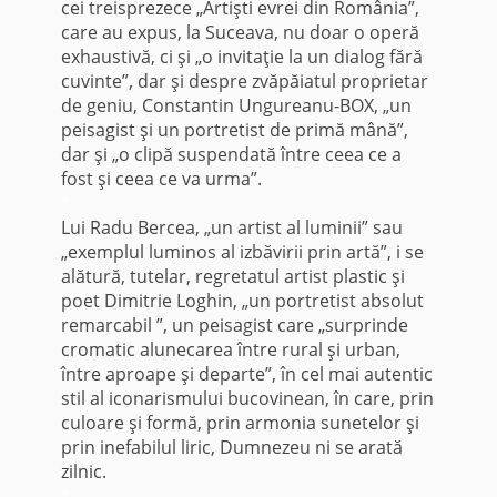
cei treisprezece „Artişti evrei din România”,
care au expus, la Suceava, nu doar o operă
exhaustivă, ci şi „o invitaţie la un dialog fără
cuvinte”, dar şi despre zvăpăiatul proprietar
de geniu, Constantin Ungureanu-BOX, „un
peisagist şi un portretist de primă mână”,
dar şi „o clipă suspendată între ceea ce a
fost şi ceea ce va urma”.
*
Lui Radu Bercea, „un artist al luminii” sau
„exemplul luminos al izbăvirii prin artă”, i se
alătură, tutelar, regretatul artist plastic şi
poet Dimitrie Loghin, „un portretist absolut
remarcabil ”, un peisagist care „surprinde
cromatic alunecarea între rural şi urban,
între aproape şi departe”, în cel mai autentic
stil al iconarismului bucovinean, în care, prin
culoare şi formă, prin armonia sunetelor şi
prin inefabilul liric, Dumnezeu ni se arată
zilnic.
*