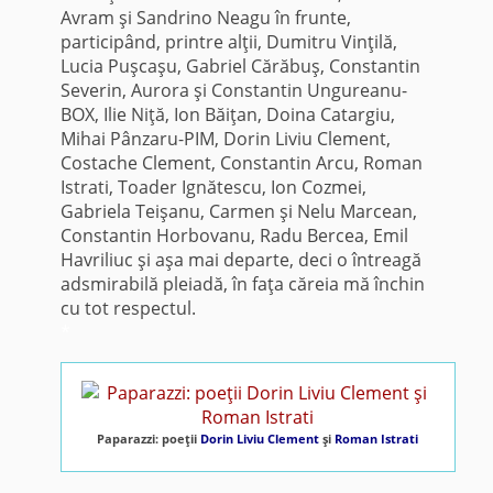
Avram şi Sandrino Neagu în frunte,
participând, printre alţii, Dumitru Vinţilă,
Lucia Puşcaşu, Gabriel Cărăbuş, Constantin
Severin, Aurora şi Constantin Ungureanu-
BOX, Ilie Niţă, Ion Băiţan, Doina Catargiu,
Mihai Pânzaru-PIM, Dorin Liviu Clement,
Costache Clement, Constantin Arcu, Roman
Istrati, Toader Ignătescu, Ion Cozmei,
Gabriela Teişanu, Carmen şi Nelu Marcean,
Constantin Horbovanu, Radu Bercea, Emil
Havriliuc şi aşa mai departe, deci o întreagă
adsmirabilă pleiadă, în faţa căreia mă închin
cu tot respectul.
*
Paparazzi: poeţii
Dorin Liviu Clement
şi
Roman Istrati