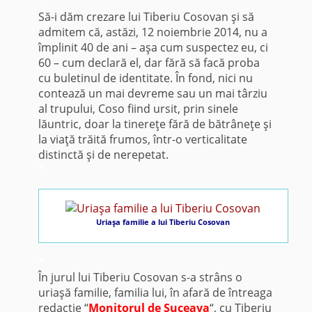
*
Să-i dăm crezare lui Tiberiu Cosovan şi să
admitem că, astăzi, 12 noiembrie 2014, nu a
împlinit 40 de ani – aşa cum suspectez eu, ci
60 – cum declară el, dar fără să facă proba
cu buletinul de identitate. În fond, nici nu
contează un mai devreme sau un mai târziu
al trupului, Coso fiind ursit, prin sinele
lăuntric, doar la tinereţe fără de bătrâneţe şi
la viaţă trăită frumos, într-o verticalitate
distinctă şi de nerepetat.
*
Uriaşa familie a lui Tiberiu Cosovan
*
În jurul lui Tiberiu Cosovan s-a strâns o
uriaşă familie, familia lui, în afară de întreaga
redacţie “
Monitorul de Suceava
“, cu Tiberiu