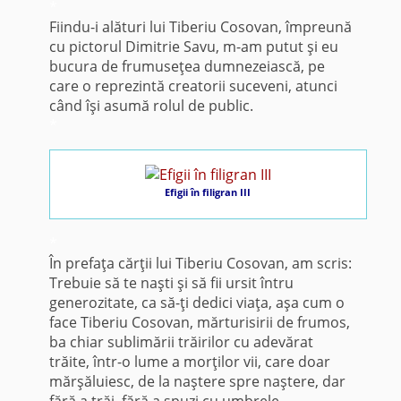
*
Fiindu-i alături lui Tiberiu Cosovan, împreună
cu pictorul Dimitrie Savu, m-am putut şi eu
bucura de frumuseţea dumnezeiască, pe
care o reprezintă creatorii suceveni, atunci
când îşi asumă rolul de public.
*
Efigii în filigran III
*
În prefaţa cărţii lui Tiberiu Cosovan, am scris:
Trebuie să te naşti şi să fii ursit întru
generozitate, ca să-ţi dedici viaţa, aşa cum o
face Tiberiu Cosovan, mărturisirii de frumos,
ba chiar sublimării trăirilor cu adevărat
trăite, într-o lume a morţilor vii, care doar
mărşăluiesc, de la naştere spre naştere, dar
fără a trăi, fără a spuzi cu umbrele