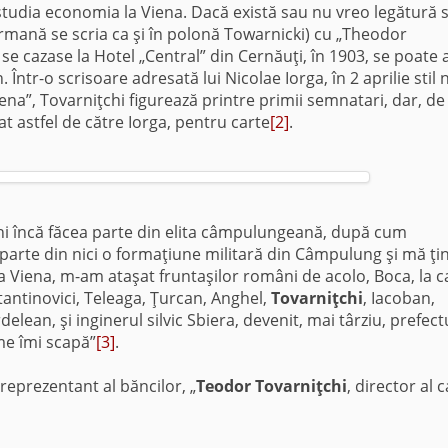
tudia economia la Viena. Dacă există sau nu vreo legătură 
ermană se scria ca şi în polonă Towarnicki) cu „Theodor
se cazase la Hotel „Central” din Cernăuţi, în 1903, se poate a
Într-o scrisoare adresată lui Nicolae Iorga, în 2 aprilie stil
na”, Tovarniţchi figurează printre primii semnatari, dar, de
t astfel de către Iorga, pentru carte
[2]
.
hi încă făcea parte din elita câmpulungeană, după cum
parte din nici o formaţiune militară din Câmpulung şi mă ţ
la Viena, m-am ataşat fruntaşilor români de acolo, Boca, la c
stantinovici, Teleaga, Ţurcan, Anghel,
Tovarniţchi
, Iacoban,
elean, şi inginerul silvic Sbiera, devenit, mai târziu, prefect
ume îmi scapă”
[3]
.
reprezentant al băncilor, „
Teodor Tovarniţchi
, director al 