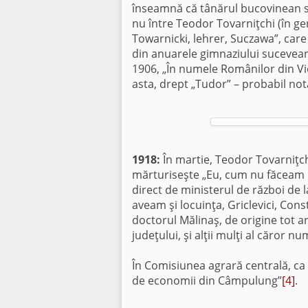
înseamnă că tânărul bucovinean s
nu între Teodor Tovarniţchi (în g
Towarnicki, lehrer, Suczawa”, care 
din anuarele gimnaziului sucevean. 
1906, „În numele Românilor din Vie
asta, drept „Tudor” – probabil nota
1918:
În martie, Teodor Tovarniţc
mărturiseşte „Eu, cum nu făceam 
direct de ministerul de război de 
aveam şi locuinţa, Griclevici, Con
doctorul Mălinaş, de origine tot ard
judeţului, şi alţii mulţi al căror n
În Comisiunea agrară centrală, ca 
de economii din Câmpulung”
[4]
.