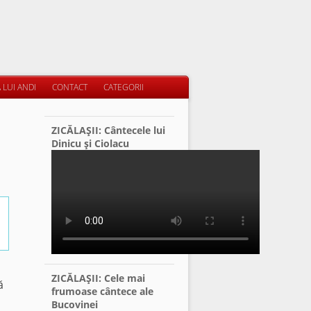
 LUI ANDI
CONTACT
CATEGORII
ZICĂLAŞII: Cântecele lui
Dinicu şi Ciolacu
ZICĂLAŞII: Cele mai
ă
frumoase cântece ale
Bucovinei