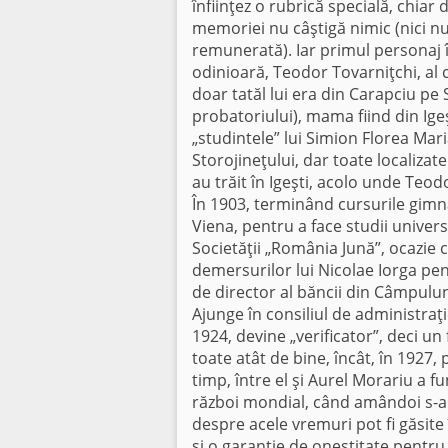
înfiinţez o rubrică specială, chiar 
memoriei nu câştigă nimic (nici nu
remunerată). Iar primul personaj 
odinioară, Teodor Tovarniţchi, al c
doar tatăl lui era din Carapciu pe 
probatoriului), mama fiind din Igeş
„studintele” lui Simion Florea Maria
Storojineţului, dar toate localizate
au trăit în Igeşti, acolo unde Teodor
În 1903, terminând cursurile gimna
Viena, pentru a face studii univer
Societăţii „România Jună”, ocazie 
demersurilor lui Nicolae Iorga pen
de director al băncii din Câmpulun
Ajunge în consiliul de administraţie
1924, devine „verificator”, deci un
toate atât de bine, încât, în 1927,
timp, între el şi Aurel Morariu a f
război mondial, când amândoi s-au 
despre acele vremuri pot fi găsite
şi o garanţie de onestitate pentr