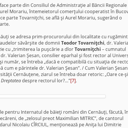
face parte din Consiliul de Administraţie al Băncii Regionale
Aurel Morariu, întemeietorul comerţului cooperatist în Bucov
ace parte Tovarniţchi, se află şi Aurel Morariu, sugerând o
arte.
năuţi se adresa prim-procurorului din localitate cu rugămin
fraudelor săvârşite de domnii
Teodor Tovarniţchi
, dr. Valeri
ie cu „trimiterea la puşcărie a dlor
Tovarniţchi
– cumnatul
dr. Valerian Şesan, consilier eparhal şi fost rector al Univers
laşi număr, se întreba „dacă e compatibilă cu situaţia de recto
pă cum e părintele dr. Valerian Şesan”. / Cum Valerian Şesan
sităţii Cernăuţene, ziarul se întreba doar retoric: „Oare ce-şi
n
Dreptatea
despre rectorul lor?…”
[7]
.
le pentru Internatul de băieţi români din Cernăuţi, făcută, î
isecăreni, de „zelosul preot Maximilian MITRIC”, de cantorul
rul Nicolaiu CÎRCIUL, menţionează pe Aniţa lui Dimitrie