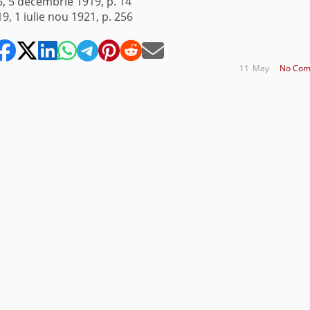
86, 5 decembrie 1919, p. 14
19, 1 iulie nou 1921, p. 256
11
May
No Com