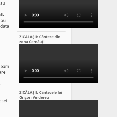
sau
fla
 nou
 data
ZICĂLAŞII: Cântece din
zona Cernăuţi
ineam
are
ul
ZICĂLAŞII: Cântecele lui
Grigori Vindereu
casei