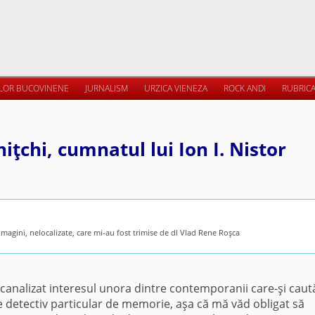
ILOR BUCOVINENE
JURNALISM
URZICA VIENEZA
ROCK ANDI
RUBRICA
ţchi, cumnatul lui Ion I. Nistor
magini, nelocalizate, care mi-au fost trimise de dl Vlad Rene Roşca
canalizat interesul unora dintre contemporanii care-şi caut
e detectiv particular de memorie, aşa că mă văd obligat să