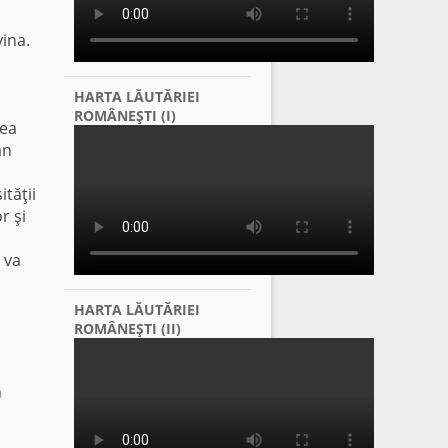
ina.
HARTA LĂUTĂRIEI
ROMÂNEŞTI (I)
tea
an
ităţii
r şi
 va
HARTA LĂUTĂRIEI
ROMÂNEŞTI (II)
n