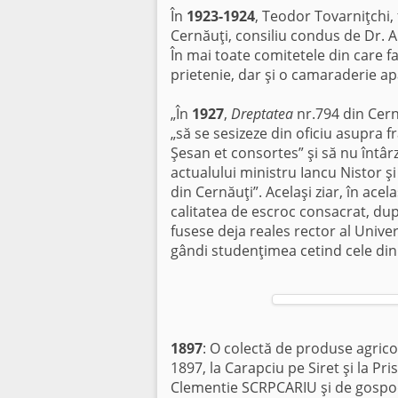
În
1923-1924
, Teodor Tovarniţchi, 
Cernăuţi, consiliu condus de Dr. 
În mai toate comitetele din care f
prietenie, dar şi o camaraderie ap
„În
1927
,
Dreptatea
nr.794 din Cer
„să se sesizeze din oficiu asupra 
Şesan et consortes” şi să nu întârz
actualului ministru Iancu Nistor şi 
din Cernăuţi”. Acelaşi ziar, în ace
calitatea de escroc consacrat, du
fusese deja reales rector al Univer
gândi studenţimea cetind cele di
1897
: O colectă de produse agrico
1897, la Carapciu pe Siret şi la Pr
Clementie SCRPCARIU şi de gospoda