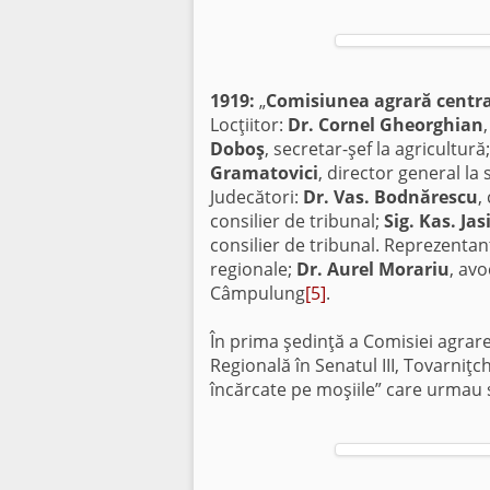
1919:
„
Comisiunea agrară centr
Locţiitor:
Dr. Cornel Gheorghian
Do­boş
, secretar-şef la agricultură
Gramatovici
, director general la s
Judecători:
Dr. Vas. Bodnărescu
,
consilier de tribunal;
Sig. Kas. Ja
consilier de tribunal. Reprezentanţ
regionale;
Dr. Aurel Morariu
, avo
Câmpulung
[5]
.
În prima şedinţă a Comisiei agrar
Regională în Senatul III, Tovarniţc
încărcate pe moşiile” care urmau 