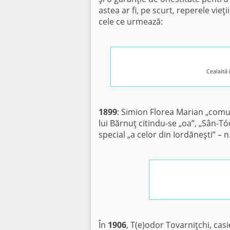
astea ar fi, pe scurt, reperele vie
cele ce urmează:
Cealaltă 
1899
: Simion Florea Marian „comun
lui Bărnuţ citindu-se „oa”, „Sân-Tóde
special „a celor din Iordăneşti” – 
În
1906
, T(e)odor Tovarniţchi, cas