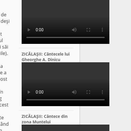
 de
 deşi
t
ul
 săi
le).
ZICĂLAŞII: Cântecele lui
Gheorghe A. Dinicu
ea
e a
post
în
g
acest
ZICĂLAŞII: Cântece din
te
zona Muntelui
mnând
m