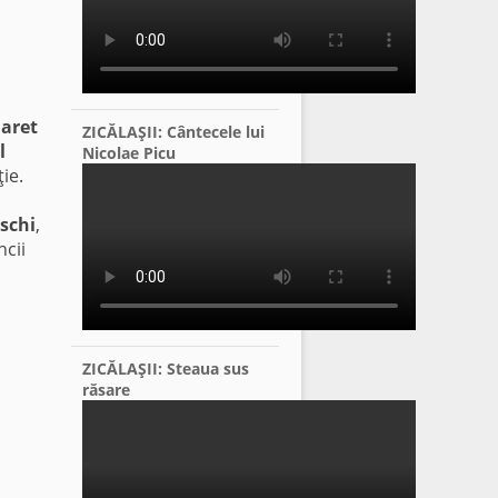
laret
ZICĂLAŞII: Cântecele lui
l
Nicolae Picu
ie.
schi
,
ncii
ZICĂLAŞII: Steaua sus
răsare