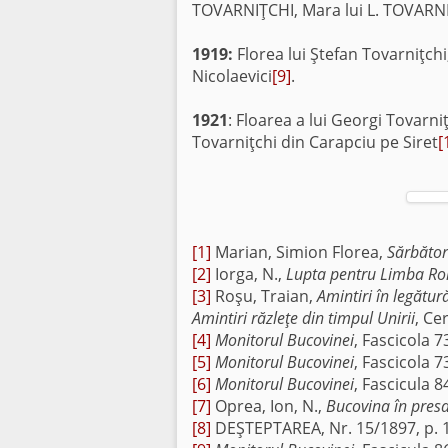
TOVARNIŢCHI, Mara lui L. TOVARN
1919:
Florea lui Ştefan Tovarniţchi
Nicolaevici
[9]
.
1921
: Floarea a lui Georgi Tovarni
Tovarniţchi din Carapciu pe Siret
[
[1]
Marian, Simion Florea,
Sărbător
[2]
Iorga, N.,
Lupta pentru Limba R
[3]
Roşu, Traian,
Amintiri în legătu
Amintiri răzleţe din timpul Unirii
, Ce
[4]
Monitorul Bucovinei
, Fascicola 
[5]
Monitorul Bucovinei
, Fascicola 
[6]
Monitorul Bucovinei
, Fascicula 
[7]
Oprea, Ion, N.,
Bucovina în pres
[8]
DEŞTEPTAREA, Nr. 15/1897, p. 