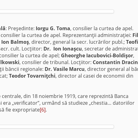
ală
: Preşedinte:
Iorgu G. Toma
, consilier la curtea de apel.
, consilier la curtea de apel. Reprezentanţii administraţiei:
Fi
;
Ion Balmoş
, director, general la secr. lucrărilor publ.;
Teofi
ecr. cult. Locţiitor:
Dr. Ion Ionaşcu
, secretar de administraţ
 consilier la curtea de apel;
Gheorghe Iacubovici-Boldişor
,
silkowski
, consilier de tribunal. Locţiitor:
Constantin Dracin
ii băncii regionale:
Dr. Vasile Marcu
, director general al bă
cat;
Teodor Tovarniţchi
, director al casei de economii din
e centrale, din 18 noiembrie 1919, care reprezintă Banca
hi era „verificator”, urmând să studieze „chestia… datoriilor
să fie expropriate
[6]
.