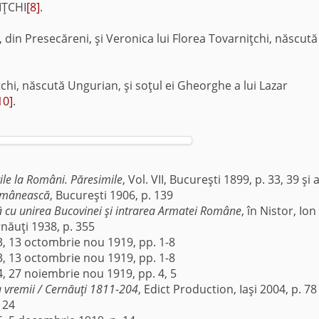
IŢCHI
[8]
.
, din Presecăreni, şi Veronica lui Florea Tovarniţchi, născută
ţchi, născută Ungurian, şi soţul ei Gheorghe a lui Lazar
10]
.
ile la Români. Păresimile
, Vol. VII, Bucureşti 1899, p. 33, 39 şi 
omânească
, Bucureşti 1906, p. 139
ră cu unirea Bucovinei şi intrarea Armatei Române
, în Nistor, Ion I
rnăuţi 1938, p. 355
73, 13 octombrie nou 1919, pp. 1-8
73, 13 octombrie nou 1919, pp. 1-8
84, 27 noiembrie nou 1919, pp. 4, 5
a vremii / Cernăuţi 1811-204
, Edict Production, Iaşi 2004, p. 78
124