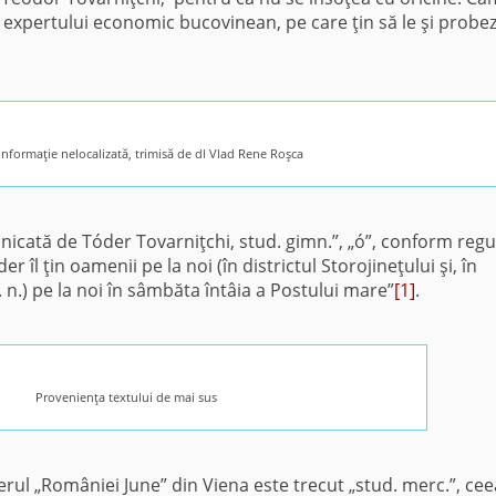
ţii expertului economic bucovinean, pe care ţin să le şi probez
informaţie nelocalizată, trimisă de dl Vlad Rene Roşca
icată de Tóder Tovarniţchi, stud. gimn.”, „ó”, conform regul
r îl ţin oamenii pe la noi (în districtul Storojineţului şi, în
n. n.) pe la noi în sâmbăta întâia a Postului mare”
[1]
.
Provenienţa textului de mai sus
ierul „României June” din Viena este trecut „stud. merc.”, cee