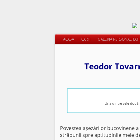
ACASA
CARTI
GALERIA PERSONALITAT
Teodor Tovarni
Una dintre cele două i
Povestea aşezărilor bucovinene a 
străbunii spre aptitudinile mele d