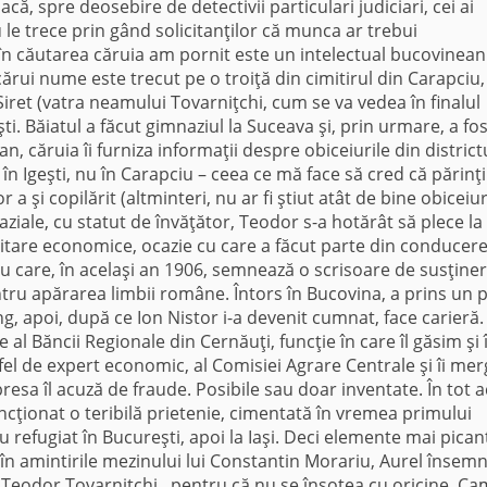
dacă, spre deosebire de detectivii particulari judiciari, cei ai
 le trece prin gând solicitanţilor că munca ar trebui
în căutarea căruia am pornit este un intelectual bucovinean
ărui nume este trecut pe o troiţă din cimitirul din Carapciu,
Siret (vatra neamului Tovarniţchi, cum se va vedea în finalul
ti. Băiatul a făcut gimnaziul la Suceava şi, prin urmare, a fos
n, căruia îi furniza informaţii despre obiceiurile din district
 în Igeşti, nu în Carapciu – ceea ce mă face să cred că părinţii
 a şi copilărit (altminteri, nu ar fi ştiut atât de bine obiceiuri
ziale, cu statut de învăţător, Teodor s-a hotărât să plece la
sitare economice, ocazie cu care a făcut parte din conducer
cu care, în acelaşi an 1906, semnează o scrisoare de susţiner
tru apărarea limbii române. Întors în Bucovina, a prins un 
g, apoi, după ce Ion Nistor i-a devenit cumnat, face carieră.
 al Băncii Regionale din Cernăuţi, funcţie în care îl găsim şi 
 fel de expert economic, al Comisiei Agrare Centrale şi îi mer
 presa îl acuză de fraude. Posibile sau doar inventate. În tot 
uncţionat o teribilă prietenie, cimentată în vremea primului
refugiat în Bucureşti, apoi la Iaşi. Deci elemente mai pican
 în amintirile mezinului lui Constantin Morariu, Aurel înse
u Teodor Tovarniţchi, pentru că nu se însoţea cu oricine. Ca