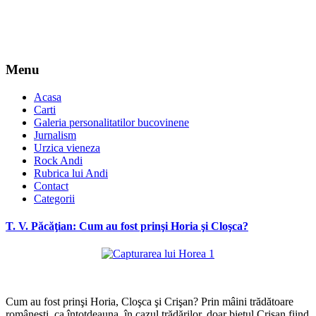
Menu
Acasa
Carti
Galeria personalitatilor bucovinene
Jurnalism
Urzica vieneza
Rock Andi
Rubrica lui Andi
Contact
Categorii
T. V. Păcăţian: Cum au fost prinşi Horia şi Cloşca?
*
Cum au fost prinşi Horia, Cloşca şi Crişan? Prin mâini trădătoare
româneşti, ca întotdeauna, în cazul trădărilor, doar bietul Crişan fiind