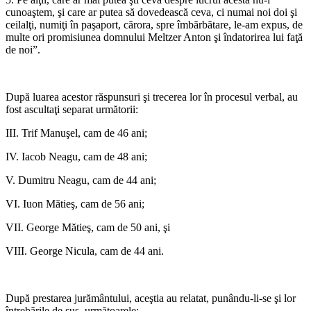
cunoaştem, şi care ar putea să dovedească ceva, ci numai noi doi şi
ceilalţi, numiţi în paşaport, cărora, spre îmbărbă­tare, le-am expus, de
multe ori promisiunea domnului Meltzer Anton şi îndatorirea lui faţă
de noi”.
*
După luarea acestor răspunsuri şi trecerea lor în procesul verbal, au
fost ascultaţi separat următorii:
III. Trif Manuşel, cam de 46 ani;
IV. Iacob Neagu, cam de 48 ani;
V. Dumitru Neagu, cam de 44 ani;
VI. Iuon Mătieş, cam de 56 ani;
VII. George Mătieş, cam de 50 ani, şi
VIII. George Nicula, cam de 44 ani.
*
După prestarea jurământului, aceştia au relatat, punându-li-se şi lor
întrebările de sus, următoarele: