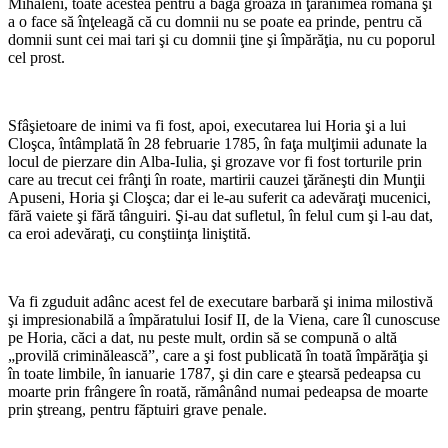
Mihăleni, toate acestea pentru a băga groază în ţărănimea română şi
a o face să înţeleagă că cu domnii nu se poate ea prinde, pentru că
domnii sunt cei mai tari şi cu domnii ţine şi împărăţia, nu cu poporul
cel prost.
*
Sfâşietoare de inimi va fi fost, apoi, executarea lui Horia şi a lui
Cloşca, întâmplată în 28 februarie 1785, în faţa mulţimii adunate la
locul de pierzare din Alba-Iulia, şi grozave vor fi fost torturile prin
care au trecut cei frânţi în roate, martirii cauzei ţărăneşti din Munţii
Apuseni, Horia şi Cloşca; dar ei le-au su­ferit ca adevăraţi mucenici,
fără vaiete şi fără tânguiri. Şi-au dat sufletul, în felul cum şi l-au dat,
ca eroi adevăraţi, cu con­ştiinţa liniştită.
*
Va fi zguduit adânc acest fel de executare barbară şi inima milostivă
şi impresionabilă a împăratului Iosif II, de la Viena, care îl cunoscuse
pe Horia, căci a dat, nu peste mult, ordin să se compună o altă
„provilă criminălească”, care a şi fost publicată în toată împărăţia şi
în toate limbile, în ianuarie 1787, şi din care e ştearsă pedeapsa cu
moarte prin frângere în roată, rămânând numai pedeapsa de moarte
prin ştreang, pentru făp­tuiri grave penale.
*