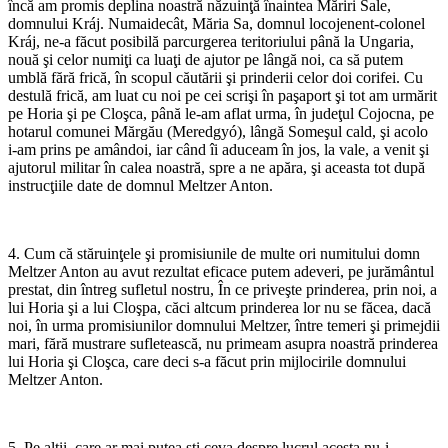
încă am promis deplina noastră năzuinţă înaintea Măriri Sale,
domnului Kráj. Numaidecât, Măria Sa, domnul locojenent-colonel
Kráj, ne-a făcut po­sibilă parcurgerea teritoriului până la Ungaria,
nouă şi celor numiţi ca luaţi de ajutor pe lângă noi, ca să putem
umblă fără frică, în scopul căutării şi prinderii celor doi corifei. Cu
destulă frică, am luat cu noi pe cei scrişi în paşaport şi tot am urmărit
pe Horia şi pe Cloşca, până le-am aflat urma, în judeţul Cojocna, pe
hotarul comunei Mărgău (Meredgyó), lângă Someşul cald, şi acolo
i-am prins pe amândoi, iar când îi aduceam în jos, la vale, a venit şi
ajutorul militar în calea noastră, spre a ne apăra, şi aceasta tot după
instrucţiile date de domnul Meltzer Anton.
*
4. Cum că stăruinţele şi promisiunile de multe ori numi­tului domn
Meltzer Anton au avut rezultat eficace putem ade­veri, pe jurământul
prestat, din întreg sufletul nostru, În ce pri­veşte prinderea, prin noi, a
lui Horia şi a lui Cloşpa, căci altcum prinderea lor nu se făcea, dacă
noi, în urma promisiunilor domnului Meltzer, între temeri şi primejdii
mari, fără mustrare sufletească, nu primeam asupra noastră prinderea
lui Horia şi Cloşca, care deci s-a făcut prin mijlocirile domnului
Meltzer Anton.
*
5. Pe alţii, care ar mai putea şti ceva despre lucrul acesta nu-i