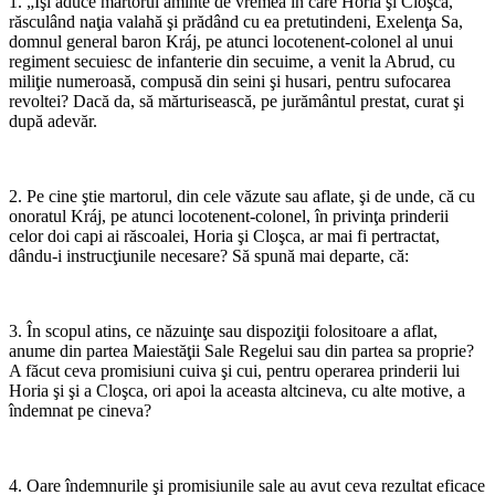
1. „Îşi aduce martorul aminte de vremea în care Horia şi Cloşca,
răsculând naţia valahă şi prădând cu ea pretutindeni, Exelenţa Sa,
domnul general baron Kráj, pe atunci locotenent-colonel al unui
regiment secuiesc de infanterie din secuime, a venit la Abrud, cu
miliţie numeroasă, compusă din seini şi husari, pentru sufocarea
revoltei? Dacă da, să mărturisească, pe jurământul prestat, curat şi
după adevăr.
*
2. Pe cine ştie martorul, din cele văzute sau aflate, şi de unde, că cu
onoratul Kráj, pe atunci locotenent-colonel, în pri­vinţa prinderii
celor doi capi ai răscoalei, Horia şi Cloşca, ar mai fi pertractat,
dându-i instrucţiunile necesare? Să spună mai departe, că:
*
3. În scopul atins, ce năzuinţe sau dispoziţii folositoare a aflat,
anume din partea Maiestăţii Sale Regelui sau din partea sa proprie?
A făcut ceva promisiuni cuiva şi cui, pentru operarea prinderii lui
Horia şi şi a Cloşca, ori apoi la aceasta altcineva, cu alte motive, a
îndemnat pe cineva?
*
4. Oare îndemnurile şi promisiunile sale au avut ceva re­zultat eficace