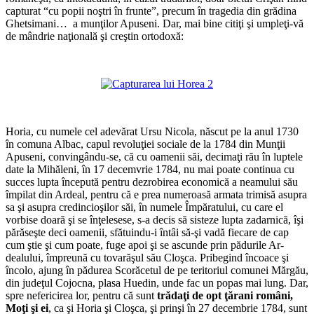
capturat “cu popii noştri în frunte”, precum în tragedia din grădina
Ghetsimani… a munţilor Apuseni. Dar, mai bine citiţi şi umpleţi-vă
de mândrie naţională şi creştin ortodoxă:
*
*
Horia, cu numele cel adevărat Ursu Nicola, născut pe la anul 1730
în comuna Albac, capul revoluţiei sociale de la 1784 din Munţii
Apuseni, convingându-se, că cu oamenii săi, decimaţi rău în luptele
date la Mihăleni, în 17 decemvrie 1784, nu mai poate continua cu
succes lupta începută pentru dezrobirea economică a neamului său
împilat din Ardeal, pentru că e prea numeroasă armata trimisă asupra
sa şi asupra credin­cioşilor săi, în numele Împăratului, cu care el
vorbise doară şi se înţelesese, s-a decis să sisteze lupta zadarnică, îşi
părăseşte deci oamenii, sfătuindu-i întâi să-şi vadă fiecare de cap
cum ştie şi cum poate, fuge apoi şi se ascunde prin pădurile Ar­
dealului, împreună cu tovarăşul său Cloşca. Pribegind încoace şi
încolo, ajung în pădurea Scorăcetul de pe teritoriul comunei Mărgău,
din judeţul Cojocna, plasa Huedin, unde fac un popas mai lung. Dar,
spre nefericirea lor, pentru că sunt
t
rădaţi de opt ţărani români,
Moţi şi ei
, ca şi Horia şi Cloşca, şi prinşi în 27 decembrie 1784, sunt