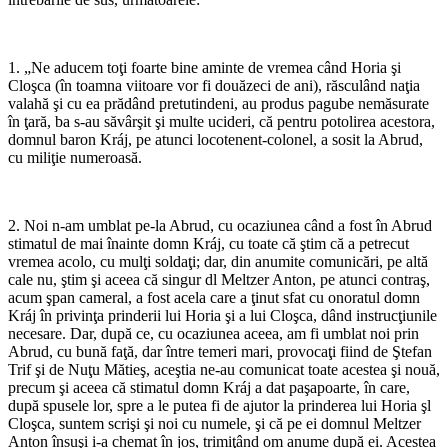
*
1. „Ne aducem toţi foarte bine aminte de vremea când Horia şi
Cloşca (în toamna viitoare vor fi douăzeci de ani), răsculând naţia
valahă şi cu ea prădând pretutindeni, au produs pagube nemăsurate
în ţară, ba s-au săvârşit şi multe ucideri, că pentru potolirea acestora,
domnul baron Kráj, pe atunci locotenent-colonel, a sosit la Abrud,
cu miliţie numeroasă.
*
2. Noi n-am umblat pe-la Abrud, cu ocaziunea când a fost în Abrud
stimatul de mai înainte domn Kráj, cu toate că ştim că a petrecut
vremea acolo, cu mulţi soldaţi; dar, din anumite comunicări, pe altă
cale nu, ştim şi aceea că singur dl Meltzer Anton, pe atunci contraş,
acum şpan cameral, a fost acela care a ţinut sfat cu onoratul domn
Kráj în privinţa prin­derii lui Horia şi a lui Cloşca, dând instrucţiunile
necesare. Dar, după ce, cu ocaziunea aceea, am fi umblat noi prin
Abrud, cu bună faţă, dar între temeri mari, provocaţi fiind de Ştefan
Trif şi de Nuţu Mătieş, aceştia ne-au comunicat toate acestea şi nouă,
precum şi aceea că stimatul domn Kráj a dat paşa­poarte, în care,
după spusele lor, spre a le putea fi de ajutor la prinderea lui Horia şl
Cloşca, suntem scrişi şi noi cu nu­mele, şi că pe ei domnul Meltzer
Anton însuşi i-a chemat în jos, trimiţând om anume după ei. Acestea