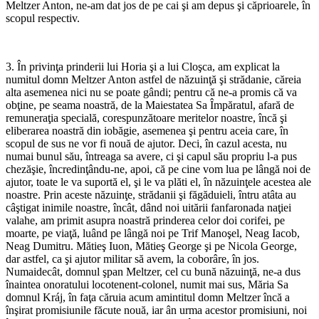
Meltzer Anton, ne-am dat jos de pe cai şi am depus şi căprioarele, în
scopul respectiv.
*
3. În privinţa prinderii lui Horia şi a lui Cloşca, am explicat la
numitul domn Meltzer Anton astfel de năzuinţă şi strădanie, căreia
alta asemenea nici nu se poate gândi; pentru că ne-a promis că va
obţine, pe seama noastră, de la Maiestatea Sa Împăratul, afară de
remuneraţia specială, corespunzătoare me­ritelor noastre, încă şi
eliberarea noastră din iobăgie, asemenea şi pentru aceia care, în
scopul de sus ne vor fi nouă de ajutor. Deci, în cazul acesta, nu
numai bunul său, întreaga sa avere, ci şi capul său propriu l-a pus
chezăşie, încredinţându-ne, apoi, că pe cine vom lua pe lângă noi de
ajutor, toate le va suportă el, şi le va plăti el, în năzuinţele acestea ale
noastre. Prin aceste năzuinţe, strădanii şi făgăduieli, întru atâta au
câştigat inimile noastre, încât, dând noi uitării fanfaronada naţiei
valahe, am primit asupra noastră prinderea celor doi corifei, pe
moarte, pe viaţă, luând pe lângă noi pe Trif Manoşel, Neag Iacob,
Neag Dumitru. Mătieş Iuon, Mătieş George şi pe Nicola George,
dar astfel, ca şi ajutor militar să avem, la coborâre, în jos.
Numaidecât, domnul şpan Meltzer, cel cu bună năzuinţă, ne-a dus
înaintea onoratului locotenent-colonel, numit mai sus, Măria Sa
domnul Kráj, în faţa căruia acum amintitul domn Meltzer încă a
înşirat promisiunile făcute nouă, iar ân urma acestor promisiuni, noi