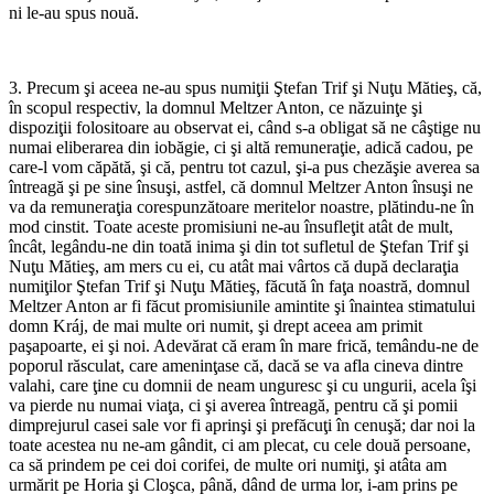
ni le-au spus nouă.
*
3. Precum şi aceea ne-au spus numiţii Ştefan Trif şi Nuţu Mătieş, că,
în scopul respectiv, la domnul Meltzer Anton, ce năzuinţe şi
dispoziţii folositoare au observat ei, când s-a obligat să ne câştige nu
numai eliberarea din iobăgie, ci şi altă remuneraţie, adică cadou, pe
care-l vom căpătă, şi că, pentru tot cazul, şi-a pus chezăşie averea sa
întreagă şi pe sine însuşi, astfel, că domnul Meltzer Anton însuşi ne
va da remuneraţia corespunzătoare meritelor noastre, plătindu-ne în
mod cinstit. Toate aceste promisiuni ne-au însufleţit atât de mult,
încât, legându-ne din toată inima şi din tot sufletul de Ştefan Trif şi
Nuţu Mătieş, am mers cu ei, cu atât mai vârtos că după de­claraţia
numiţilor Ştefan Trif şi Nuţu Mătieş, făcută în faţa noastră, domnul
Meltzer Anton ar fi făcut promisiunile amin­tite şi înaintea stimatului
domn Kráj, de mai multe ori numit, şi drept aceea am primit
paşapoarte, ei şi noi. Adevărat că eram în mare frică, temându-ne de
poporul răsculat, care ameninţase că, dacă se va afla cineva dintre
valahi, care ţine cu domnii de neam unguresc şi cu ungurii, acela îşi
va pierde nu numai viaţa, ci şi averea întreagă, pentru că şi pomii
dimprejurul casei sale vor fi aprinşi şi prefăcuţi în cenuşă; dar noi la
toate acestea nu ne-am gândit, ci am plecat, cu cele două persoane,
ca să prindem pe cei doi corifei, de multe ori numiţi, şi atâta am
urmărit pe Horia şi Cloşca, până, dând de urma lor, i-am prins pe