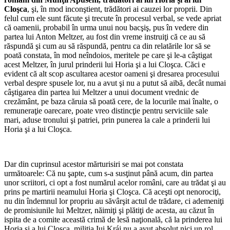
Cloşca
, şi, în mod inconştient, trădători ai cauzei lor proprii. Din
felul cum ele sunt făcute şi trecute în procesul verbal, se vede apriat
că oamenii, probabil în urma unui nou bacşiş, pus în vedere din
partea lui Anton Meltzer, au fost din vreme instruiţi că ce au să
răspundă şi cum au să răspundă, pentru ca din relatările lor să se
poată constata, în mod neîndoios, me­ritele pe care şi le-a câştigat
acest Meltzer, în jurul prinderii lui Horia şi a lui Cloşca. Căci e
evident că alt scop ascultarea acestor oameni şi dresarea procesului
verbal despre spusele lor, nu a avut şi nu a putut să aibă, decât numai
câştigarea din partea lui Meltzer a unui document vrednic de
crezământ, pe baza căruia să poată cere, de la locurile mai înalte, o
remuneraţie oarecare, poate vreo distincţie pentru serviciile sale
mari, aduse tronului şi patriei, prin punerea la cale a prinderii lui
Horia şi a lui Cloşca.
*
Dar din cuprinsul acestor mărturisiri se mai pot constata
următoarele: Că nu şapte, cum s-a susţinut până acum, din partea
unor scriitori, ci opt a fost numărul acelor români, care au trădat şi au
prins pe martirii neamului Horia şi Cloşca. Că aceşti opt nenorociţi,
nu din îndemnul lor propriu au săvârşit actul de trădare, ci ademeniţi
de promisiunile lui Meltzer, năimiţi şi plătiţi de acesta, au căzut în
ispita de a comite această crimă de lesă naţională, că la prinderea lui
Horia şi a lui Cloşca, miliţia Iui Kráj nu a avut absolut nici un rol