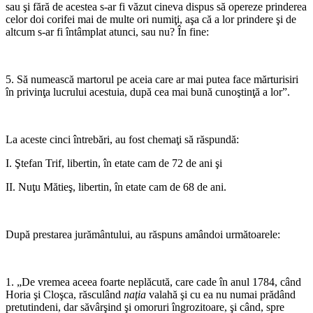
sau şi fără de acestea s-ar fi văzut cineva dispus să opereze prinderea
celor doi corifei mai de multe ori numiţi, aşa că a lor prindere şi de
altcum s-ar fi întâmplat atunci, sau nu? În fine:
*
5. Să numească martorul pe aceia care ar mai putea face mărturisiri
în privinţa lucrului acestuia, după cea mai bună cu­noştinţă a lor”.
*
La aceste cinci întrebări, au fost chemaţi să răspundă:
I. Ştefan Trif, libertin, în etate cam de 72 de ani şi
II. Nuţu Mătieş, libertin, în etate cam de 68 de ani.
*
După prestarea jurământului, au răspuns amândoi urmă­toarele:
*
1. „De vremea aceea foarte neplăcută, care cade în anul 1784, când
Horia şi Cloşca, răsculând
naţia
valahă şi cu ea nu numai prădând
pretutindeni, dar săvârşind şi omoruri îngrozitoare, şi când, spre