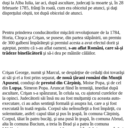
duşi la Alba Iulia, iar aci, după ascul­tare, judecaţi la moarte şi, în 28
februarie 1785, frânţi în roată, cum era obiceiul pe atunci, şi daţi
dispreţului obştii, tot după obiceiul de atunci.
*
Pentru prinderea conducătorilor mişcării revoluţionare de la 1784,
Horia, Cloşca şi Crişan, se pusese, din partea stăpânirii, un premiu
de 300 galbeni împărăteşti şi premiul acesta a avut efectul dorit şi
aşteptat, pentru că s-au aflat oameni,
s-au aflat Români, care să-şi
trădeze binefăcătorii
şi să-i dea pe mâinile călăilor.
*
Crişan George, numit şi Marcul, se despărţise de ceilalţi doi tovarăşi
ai săi şi el a fost prins separat,
de nouă ţă­rani români din Munţii
Apuseni
, conduşi de
preotul din Cărpiniş
, Moise Popa, şi de cel
din
Lupşa
, Simeon Popa. Aruncat fiind în temniţă, imediat după
ascultare, Crişan s-a spânzurat, în celula sa, cu ajutorul curelelor de
la opinci. Judecătorii săi însă nu au fost mulţumiţi cu aceasta auto-
executare, ci au adus sentinţă formală şi asupra lui, care a şi fost
executată în toată regula. Corpul său neînsufleţit a fost împărţit, cu
solemnitate, astfel: capul tăiat şi pus în ţeapă, în comuna Cărpiniş.
Corpul, tăiat în patru bucăţi, şi una pusă în ţeapă, în comuna Abrud,
alta în comuna Bucium, a treia în Brad şi a patra în comuna