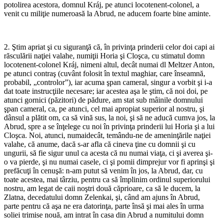
potolirea acestora, domnul Kráj, pe atunci locotenent-colonel, a
venit cu miliţie numeroasă la Abrud, ne aducem foarte bine aminte.
*
2. Ştim apriat şi cu siguranţă că, în privinţa prinderii celor doi capi ai
răsculării naţiei valahe, numiţii Horia şi Cloşca, cu stimatul domn
locotenent-colonel Kráj, nimeni altul, decât numai dl Meltzer Anton,
pe atunci contraş (cuvânt folosit în textul maghiar, care înseamnă,
probabil, „controlor”), iar acuma şpan cameral, singur a vorbit şi i-a
dat toate instrucţiile necesare; iar acestea aşa le ştim, că noi doi, pe
atunci gornici (păzitori) de pădure, am stat sub mâinile domnului
şpan cameral, ca, pe atunci, cel mai apropiat superior al nostru, şi
dânsul a plătit om, ca să vină sus, la noi, şi să ne aducă cumva jos, la
Abrud, spre a se în­ţelege cu noi în privinţa prinderii lui Horia şi a lui
Cloşca. Noi, atunci, numaidecât, temându-ne de ameninţările naţiei
valahe, că anume, dacă s-ar afla că cineva ţine cu domnii şi cu
ungurii, să fie sigur unul ca acesta că nu numai viaţa, ci şi averea şi-
o va pierde, şi nu numai casele, ci şi pomii dimprejur vor fi aprinşi şi
prefăcuţi în cenuşă: n-am putut să venim în jos, la Abrud, dar, cu
toate acestea, mai târziu, pentru ca să împlinim ordinul superiorului
nostru, am legat de caii noştri două căprioare, ca să le ducem, la
Zlatna, decedatului domn Zelenkai, şi, când am ajuns în Abrud,
parte pentru că aşa ne era datorinţa, parte însă şi mai ales în urma
soliei trimise nouă, am intrat în casa din Abrud a numitului domn