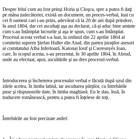
Despre felul cum au fost prinşi Horia şi Cloşca, spre a putea fi daţi
pe mâna judecătoriei, există un document, un proces-verbal, luat cu
cei 8 oameni cari i-au prins, adevărat că la 20 de ani după prindere,
în anul 1804, dar cei ascultaţi aşa au declarat, că-şi aduc bine aminte
cum s-au întâmplat lucrurile şi aşa le spun, cum s-au întâmplat.
Procesul acesta verbal s-a luat, la ordinul din 22 aprilie 1804 al
comitelui su­prem Ştefan Haller din Aiud, din partea juraţilor asesori
ai comitatului Alba Inferioară, Katonai Iosif şi Cseresnyés Ioan,
care, în scopul acesta, s-au prezentat, în 30 aprilie 1804, în Abrud,
unde au efectuat, apoi, ascultările şi au dres procesul-verbal.
*
Introducerea şi încheierea procesului verbal e făcută după uzul din
zilele acelea, în limba latină, iar ascultarea părţilor, cu întrebările
puse şi răspunsurile date, în limba maghiară. Eu le dau, însă, în
traducere românească, pentru a putea fi înţelese de toţi.
*
Întrebările au fost precizate astfel:
*