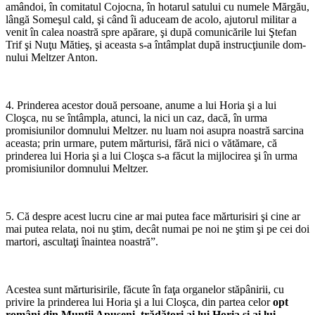
amândoi, în comitatul Cojocna, în hotarul satului cu numele Mărgău,
lângă Someşul cald, şi când îi aduceam de acolo, ajutorul militar a
venit în calea noastră spre apărare, şi după comunicările lui Ştefan
Trif şi Nuţu Mătieş, şi aceasta s-a întâmplat după instrucţiunile dom­
nului Meltzer Anton.
*
4. Prinderea acestor două persoane, anume a lui Horia şi a lui
Cloşca, nu se întâmpla, atunci, la nici un caz, dacă, în urma
promisiunilor domnului Meltzer. nu luam noi asupra noastră sarcina
aceasta; prin urmare, putem mărturisi, fără nici o vătă­mare, că
prinderea lui Horia şi a lui Cloşca s-a făcut la mijlocirea şi în urma
promisiunilor domnului Meltzer.
*
5. Că despre acest lucru cine ar mai putea face mărtu­risiri şi cine ar
mai putea relata, noi nu ştim, decât numai pe noi ne ştim şi pe cei doi
martori, ascultaţi înaintea noastră”.
*
Acestea sunt mărturisirile, făcute în faţa organelor stăpânirii, cu
privire la prinderea lui Horia şi a lui Cloşca, din partea celor
opt
români din Munţii Apuseni, trădători ai lui Horia şi ai lui