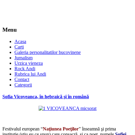
Menu
Acasa
Carti
Galeria personalitatilor bucovinene
Jurnalism
Urzica vieneza
Rock Andi
Rubrica lui Andi
Contact
Categorii
Sofia Vicoveanca, în hebraică şi în română
*
Festivalul european “
Naţiunea Poeţilor
” înseamnă şi prima
instituţie (ştiu eu ce spun) care consacră, şi ca poet, numele
Sofiei