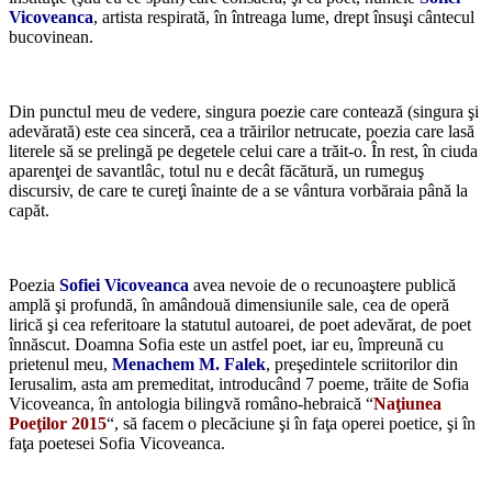
Vicoveanca
, artista respirată, în întreaga lume, drept însuşi cântecul
bucovinean.
*
Din punctul meu de vedere, singura poezie care contează (singura şi
adevărată) este cea sinceră, cea a trăirilor netrucate, poezia care lasă
literele să se prelingă pe degetele celui care a trăit-o. În rest, în ciuda
aparenţei de savantlâc, totul nu e decât făcătură, un rumeguş
discursiv, de care te cureţi înainte de a se vântura vorbăraia până la
capăt.
*
Poezia
Sofiei Vicoveanca
avea nevoie de o recunoaştere publică
amplă şi profundă, în amândouă dimensiunile sale, cea de operă
lirică şi cea referitoare la statutul autoarei, de poet adevărat, de poet
înnăscut. Doamna Sofia este un astfel poet, iar eu, împreună cu
prietenul meu,
Menachem M. Falek
, preşedintele scriitorilor din
Ierusalim, asta am premeditat, introducând 7 poeme, trăite de Sofia
Vicoveanca, în antologia bilingvă româno-hebraică “
Naţiunea
Poeţilor 2015
“, să facem o plecăciune şi în faţa operei poetice, şi în
faţa poetesei Sofia Vicoveanca.
*