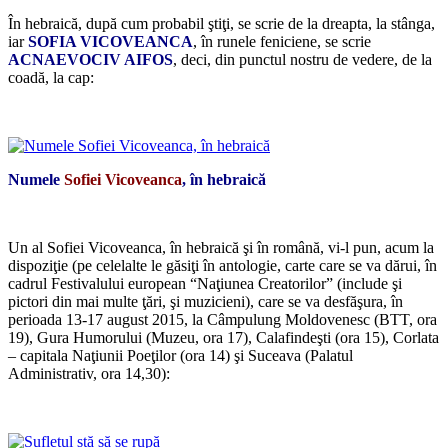
În hebraică, după cum probabil ştiţi, se scrie de la dreapta, la stânga,
iar
SOFIA VICOVEANCA
, în runele feniciene, se scrie
ACNAEVOCIV AIFOS
, deci, din punctul nostru de vedere, de la
coadă, la cap:
*
Numele
Sofiei Vicoveanca
, în hebraică
*
Un al Sofiei Vicoveanca, în hebraică şi în română, vi-l pun, acum la
dispoziţie (pe celelalte le găsiţi în antologie, carte care se va dărui, în
cadrul Festivalului european “Naţiunea Creatorilor” (include şi
pictori din mai multe ţări, şi muzicieni), care se va desfăşura, în
perioada 13-17 august 2015, la Câmpulung Moldovenesc (BTT, ora
19), Gura Humorului (Muzeu, ora 17), Calafindeşti (ora 15), Corlata
– capitala Naţiunii Poeţilor (ora 14) şi Suceava (Palatul
Administrativ, ora 14,30):
*