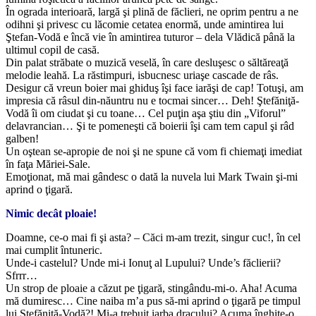
În ograda interioară, largă şi plină de făclieri, ne oprim pentru a ne
odihni şi privesc cu lăcomie cetatea enormă, unde amintirea lui
Ştefan-Vodă e încă vie în amintirea tuturor – dela Vlădică până la
ultimul copil de casă.
Din palat străbate o muzică veselă, în care desluşesc o săltăreaţă
melodie leahă. La răstimpuri, isbucnesc uriaşe cascade de râs.
Desigur că vreun boier mai ghiduş îşi face iarăşi de cap! Totuşi, am
impresia că râsul din-năuntru nu e tocmai sincer… Deh! Ştefăniţă-
Vodă îi om ciudat şi cu toane… Cel puţin aşa ştiu din „Viforul”
delavrancian… Şi te pomeneşti că boierii îşi cam tem capul şi râd
galben!
Un oştean se-apropie de noi şi ne spune că vom fi chiemaţi imediat
în faţa Măriei-Sale.
Emoţionat, mă mai gândesc o dată la nuvela lui Mark Twain şi-mi
aprind o ţigară.
Nimic decât ploaie!
Doamne, ce-o mai fi şi asta? – Căci m-am trezit, singur cuc!, în cel
mai cumplit întuneric.
Unde-i castelul? Unde mi-i Ionuţ al Lupului? Unde’s făclierii?
Sfrrr…
Un strop de ploaie a căzut pe ţigară, stingându-mi-o. Aha! Acuma
mă dumiresc… Cine naiba m’a pus să-mi aprind o ţigară pe timpul
lui Ştefăniţă-Vodă?! Mi-a trebuit iarba dracului? Acuma înghite-o,