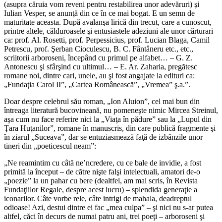
(asupra căruia vom reveni pentru restabilirea unor adevăruri) şi
Iulian Vesper, se anunţă din ce în ce mai bogat. E un semn de
maturitate aceasta. După avalanşa lirică din trecut, care a cunoscut,
printre altele, călduroasele şi entusiastele adeziuni ale unor cărturari
ca: prof. Al. Rosetti, prof. Perpessicius, prof. Lucian Blaga, Camil
Petrescu, prof. Şerban Cioculescu, B. C. Fântâneru etc., etc.,
scriitorii arboroseni, începând cu primul pe alfabet… – G. Z.
Antonescu şi sfârşind cu ultimul… – E. Ar. Zaharia, pregătesc
romane noi, dintre cari, unele, au şi fost angajate la edituri ca:
„Fundaţia Carol II”, „Cartea Românească”, „Vremea” ş.a.”.
Doar despre celebrul său roman, „Ion Aluion”, cel mai bun din
întreaga literatură bucovineană, nu pomeneşte nimic Mircea Streinul,
aşa cum nu face referire nici la „Viaţa în pădure” sau la „Lupul din
Ţara Huţanilor”, romane în manuscris, din care publică fragmente şi
în ziarul „Suceava”, dar se entuziasmează faţă de izbânzile unor
tineri din „poeticescul neam”:
„Ne reamintim cu câtă ne’ncredere, cu ce bale de invidie, a fost
primită la început – de către nişte falşi intelectuali, amatori de-o
„poezie” la un pahar cu bere (dealtfel, am mai scris, în Revista
Fundaţiilor Regale, despre acest lucru) – splendida generaţie a
iconarilor. Câte vorbe rele, câte intrigi de mahala, deadreptul
odioase! Azi, destui dintre ei fac „mea culpa” – şi nici nu s-ar putea
altfel, căci în decurs de numai patru ani, trei poeţi – arboroseni şi