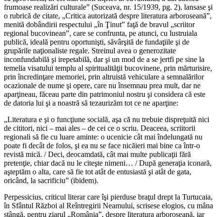
frumoase realizări culturale” (Suceava, nr. 15/1939, pg. 2), lansase şi
o rubrică de citate, „Critica autorizată despre literatura arboroseană”,
menită dobândirii respectului „în Ţinut” faţă de bravul „scriitor
regional bucovinean”, care se confrunta, pe atunci, cu lustruiala
publică, ideală pentru oportunişti, săvârşită de fundaţiile şi de
grupările naţionaliste regale. Streinul avea o generozitate
inconfundabilă şi irepetabilă, dar şi un mod de a se jertfi pe sine la
temelia visatului templu al spiritualităţii bucovinene, prin mărturisire,
prin încredinţare memoriei, prin altruistă vehiculare a semnalărilor
ocazionale de nume şi opere, care nu însemnau prea mult, dar ne
aparţineau, făceau parte din patrimoniul nostru şi considera că este
de datoria lui şi a noastră să tezaurizăm tot ce ne aparţine:
„Literatura e şi o funcţiune socială, aşa că nu trebuie dispreţuită nici
de cititori, nici – mai ales – de cei ce o scriu. Deaceea, scriitorii
regionali să fie cu luare aminte: o ucenicie cât mai îndelungată nu
poate fi decât de folos, şi ea nu se face nicăieri mai bine ca într-o
revistă mică. / Deci, deocamdată, cât mai multe publicaţii fără
pretenţie, chiar dacă nu le citeşte nimeni… / După generaţia iconară,
aşteptăm o alta, care să fie tot atât de entusiastă şi atât de gata,
oricând, la sacrificiu” (ibidem).
Perpessicius, criticul literar care îşi pierduse braţul drept la Turtucaia,
în Sfântul Război al Reîntregirii Neamului, scrisese elogios, cu mâna
stângă, pentru ziarul „România”, despre literatura arboroseană, iar