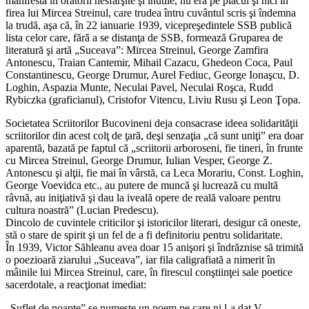
manifesta în oratorii nesfârşite şi inutile, nu era pe placul şi nici în
firea lui Mircea Streinul, care trudea întru cuvântul scris şi îndemna
la trudă, aşa că, în 22 ianuarie 1939, vicepreşedintele SSB publică
lista celor care, fără a se distanţa de SSB, formează Gruparea de
literatură şi artă „Suceava”: Mircea Streinul, George Zamfira
Antonescu, Traian Cantemir, Mihail Cazacu, Ghedeon Coca, Paul
Constantinescu, George Drumur, Aurel Fediuc, George Ionaşcu, D.
Loghin, Aspazia Munte, Neculai Pavel, Neculai Roşca, Rudd
Rybiczka (graficianul), Cristofor Vitencu, Liviu Rusu şi Leon Ţopa.
Societatea Scriitorilor Bucovineni deja consacrase ideea solidarităţii
scriitorilor din acest colţ de ţară, deşi senzaţia „că sunt uniţi” era doar
aparentă, bazată pe faptul că „scriitorii arboroseni, fie tineri, în frunte
cu Mircea Streinul, George Drumur, Iulian Vesper, George Z.
Antonescu şi alţii, fie mai în vârstă, ca Leca Morariu, Const. Loghin,
George Voevidca etc., au putere de muncă şi lucrează cu multă
râvnă, au iniţiativă şi dau la iveală opere de reală valoare pentru
cultura noastră” (Lucian Predescu).
Dincolo de cuvintele criticilor şi istoricilor literari, desigur că oneste,
stă o stare de spirit şi un fel de a fi definitoriu pentru solidaritate.
În 1939, Victor Săhleanu avea doar 15 anişori şi îndrăznise să trimită
o poezioară ziarului „Suceava”, iar fila caligrafiată a nimerit în
mâinile lui Mircea Streinul, care, în firescul conştiinţei sale poetice
sacerdotale, a reacţionat imediat:
„Suflet de noapte” se numeşte un poem pe care ni l-a dat V.