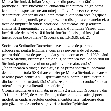
Mircea Streinul, d. Iulian Vesper vine din poezie, din tânăra
promoţie a liricei bucovinene, cunoscută sub numele de gruparea
iconarilor, despre care ne-am întreţinut în vară – ceea ce se vede,
dealtminteri, din scrisul cu alintări formale, din toată acea îngrijire a
stilului şi a compunerii, pe care poezia, cu disciplina canoanelor ei, o
trece de timpuriu în vinele celor ce-au practicat-o. Ne şi aducem
aminte să fi împrumutat, cu prilejul acela, d-lui Iulian Vesper, titlul
lucrării sale de astăzi şi să fi închis într’însul peisagiul însuşi al
tinerei poezii bucovinene” (Suceava, nr. 13/1939, pg. 2).
Societatea Scriitorilor Bucovineni avea nevoie de patrimoniul
arborosean, pentru legitimare, cum avea nevoie şi de cel iconar,
pentru dobândirea de prestigiu, dar şi mai necesar era, în 1939, când
Mircea Streinul, vicepreşedintele SSB, se implică total, de spiritul lui
Streinul, pentru a deveni un organism viu, creator, cară să
„îndeplinească o funcţie socială”, aşa că prima şedinţă cu adevărat
de lucru din istoria SSB îl are ca lider pe Mircea Streinul, cel care se
născuse parcă pentru a sluji spiritualitatea şi pentru a urni lucrurile
din loc, punând umărul, fără să afişeze aptitudini de conducător, dar
orientând mişcarea literară spre eficienţă.
Cronica şedinţei este semnată, în pagina 2 a ziarului „Suceava”, din
19 ianuarie 1939, de Aurel Fediuc, redactor al publicaţiei şi poet
modest, în ciuda aspectului opulent al cărţilor sale, valoroase doar
prin găzduirea desenelor şi gravurilor fraţilor Rybiczka: