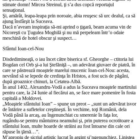
stimate domn! Mircea Streinul, ţi s’a dus copcă reportajul
sensaţional.
Şi, amărât, leapa-leapa prin noroaie, abia reuşesc să urc dealul, ca să
ajung însfârşit la Suceava.
Dacă n’aveam inspiraţia să-mi aprind o ţigară, beam acuma vin de
Nicoreşti cu Ţugulea Moghilă şi nu mă perpeleam într’o odaie
meschină de hotel obscur şi suspect…
Sfântul Ioan-cel-Nou
Disdedimineaţă, o iau încet către biserica sf. Gheorghe – ctitoria lui
Bogdan cel Orb şi-a lui Ştefăniţă –, un adevărat giuvaer de piatră, în
care se păstrează moaştele marelui mucenic Ioan-cel-Nou: acesta,
nevrând să se lepede de credinţa în Hristos, a fost ucis de păgâni,
după groaznice chinuri, la Cetatea-Albă.
În anul 1402, Alexandru-Vodă a adus la Suceava moaştele martirului
pentru care, la 24 Iunie al fiecărui an, se face mare pomenire în fosta
capitală a Moldovei.
„Moaştele sfântului Ioan” – spune un preot – „sunt un adevărat isvor
de întărire a sufletelor creştineşti. În vechime, toţi Românii, dela
Vodă până la arcaş, au îngenunchiat cu smerenie în faţa lor,
rugându-se pentru mântuirea neamului şi, prin puterea ocrotitoare a
sfântului Ioan, multe hoarde de străini au fost întoarse din cale ori
răpuse în ţărnă…”.
M’apropiu de sicriul artistic lucrat în argint şi’ngenunchiez. Liniştea