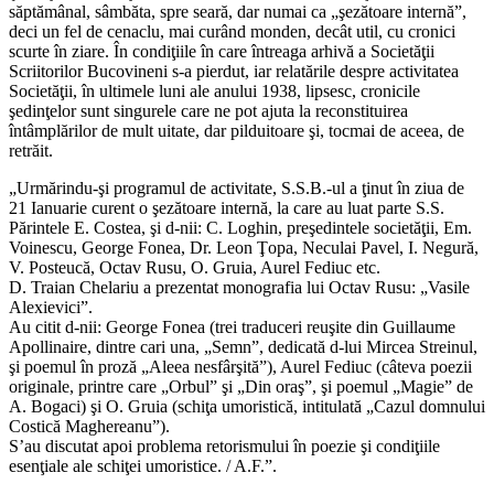
săptămânal, sâmbăta, spre seară, dar numai ca „şezătoare internă”,
deci un fel de cenaclu, mai curând monden, decât util, cu cronici
scurte în ziare. În condiţiile în care întreaga arhivă a Societăţii
Scriitorilor Bucovineni s-a pierdut, iar relatările despre activitatea
Societăţii, în ultimele luni ale anului 1938, lipsesc, cronicile
şedinţelor sunt singurele care ne pot ajuta la reconstituirea
întâmplărilor de mult uitate, dar pilduitoare şi, tocmai de aceea, de
retrăit.
„Urmărindu-şi programul de activitate, S.S.B.-ul a ţinut în ziua de
21 Ianuarie curent o şezătoare internă, la care au luat parte S.S.
Părintele E. Costea, şi d-nii: C. Loghin, preşedintele societăţii, Em.
Voinescu, George Fonea, Dr. Leon Ţopa, Neculai Pavel, I. Negură,
V. Posteucă, Octav Rusu, O. Gruia, Aurel Fediuc etc.
D. Traian Chelariu a prezentat monografia lui Octav Rusu: „Vasile
Alexievici”.
Au citit d-nii: George Fonea (trei traduceri reuşite din Guillaume
Apollinaire, dintre cari una, „Semn”, dedicată d-lui Mircea Streinul,
şi poemul în proză „Aleea nesfârşită”), Aurel Fediuc (câteva poezii
originale, printre care „Orbul” şi „Din oraş”, şi poemul „Magie” de
A. Bogaci) şi O. Gruia (schiţa umoristică, intitulată „Cazul domnului
Costică Maghereanu”).
S’au discutat apoi problema retorismului în poezie şi condiţiile
esenţiale ale schiţei umoristice. / A.F.”.