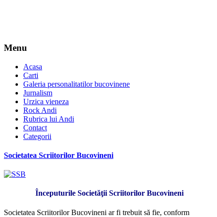
Menu
Acasa
Carti
Galeria personalitatilor bucovinene
Jurnalism
Urzica vieneza
Rock Andi
Rubrica lui Andi
Contact
Categorii
Societatea Scriitorilor Bucovineni
Începuturile Societăţii Scriitorilor Bucovineni
Societatea Scriitorilor Bucovineni ar fi trebuit să fie, conform