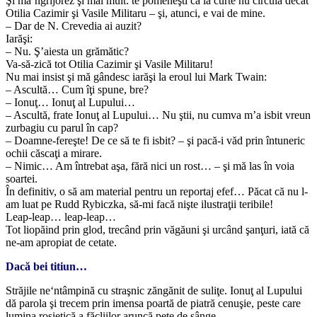
Şi mă‘ngrijorez şi mai mult: te pomeneşti că la curte nu circulă decât
Otilia Cazimir şi Vasile Militaru – şi, atunci, e vai de mine.
– Dar de N. Crevedia ai auzit?
Iarăşi:
– Nu. Ş’aiesta un grămătic?
Va-să-zică tot Otilia Cazimir şi Vasile Militaru!
Nu mai insist şi mă gândesc iarăşi la eroul lui Mark Twain:
– Ascultă… Cum îţi spune, bre?
– Ionuţ… Ionuţ al Lupului…
– Ascultă, frate Ionuţ al Lupului… Nu ştii, nu cumva m’a isbit vreun
zurbagiu cu parul în cap?
– Doamne-fereşte! De ce să te fi isbit? – şi pacă-i văd prin întuneric
ochii căscaţi a mirare.
– Nimic… Am întrebat aşa, fără nici un rost… – şi mă las în voia
soartei.
În definitiv, o să am material pentru un reportaj efef… Păcat că nu l-
am luat pe Rudd Rybiczka, să-mi facă nişte ilustraţii teribile!
Leap-leap… leap-leap…
Tot liopăind prin glod, trecând prin văgăuni şi urcând şanţuri, iată că
ne-am apropiat de cetate.
Dacă bei titiun…
Străjile ne‘ntâmpină cu straşnic zăngănit de suliţe. Ionuţ al Lupului
dă parola şi trecem prin imensa poartă de piatră cenuşie, peste care
lumina roşietică a făcliilor aruncă pete de sânge.