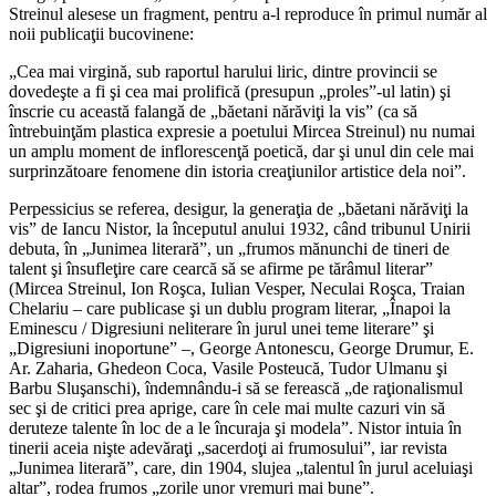
Streinul alesese un fragment, pentru a-l reproduce în primul număr al
noii publicaţii bucovinene:
„Cea mai virgină, sub raportul harului liric, dintre provincii se
dovedeşte a fi şi cea mai prolifică (presupun „proles”-ul latin) şi
înscrie cu această falangă de „băetani nărăviţi la vis” (ca să
întrebuinţăm plastica expresie a poetului Mircea Streinul) nu numai
un amplu moment de inflorescenţă poetică, dar şi unul din cele mai
surprinzătoare fenomene din istoria creaţiunilor artistice dela noi”.
Perpessicius se referea, desigur, la generaţia de „băetani nărăviţi la
vis” de Iancu Nistor, la începutul anului 1932, când tribunul Unirii
debuta, în „Junimea literară”, un „frumos mănunchi de tineri de
talent şi însufleţire care cearcă să se afirme pe tărâmul literar”
(Mircea Streinul, Ion Roşca, Iulian Vesper, Neculai Roşca, Traian
Chelariu – care publicase şi un dublu program literar, „Înapoi la
Eminescu / Digresiuni neliterare în jurul unei teme literare” şi
„Digresiuni inoportune” –, George Antonescu, George Drumur, E.
Ar. Zaharia, Ghedeon Coca, Vasile Posteucă, Tudor Ulmanu şi
Barbu Sluşanschi), îndemnându-i să se ferească „de raţionalismul
sec şi de critici prea aprige, care în cele mai multe cazuri vin să
deruteze talente în loc de a le încuraja şi modela”. Nistor intuia în
tinerii aceia nişte adevăraţi „sacerdoţi ai frumosului”, iar revista
„Junimea literară”, care, din 1904, slujea „talentul în jurul aceluiaşi
altar”, rodea frumos „zorile unor vremuri mai bune”.