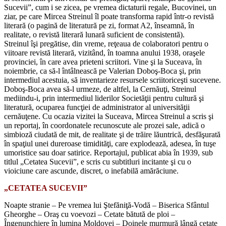
Sucevii”, cum i se zicea, pe vremea dictaturii regale, Bucovinei, un
ziar, pe care Mircea Streinul îl poate transforma rapid într-o revistă
literară (o pagină de literatură pe zi, format A2, înseamnă, în
realitate, o revistă literară lunară suficient de consistentă).
Streinul îşi pregătise, din vreme, reţeaua de colaboratori pentru o
viitoare revistă literară, vizitând, în toamna anului 1938, oraşele
provinciei, în care avea prieteni scriitori. Vine şi la Suceava, în
noiembrie, ca să-l întâlnească pe Valerian Doboş-Boca şi, prin
intermediul acestuia, să inventarieze resursele scriitoriceşti sucevene.
Doboş-Boca avea să-l urmeze, de altfel, la Cernăuţi, Streinul
mediindu-i, prin intermediul liderilor Societăţii pentru cultură şi
literatură, ocuparea funcţiei de administrator al universităţii
cernăuţene. Cu ocazia vizitei la Suceava, Mircea Streinul a scris şi
un reportaj, în coordonatele recunoscute ale prozei sale, adică o
simbioză ciudată de mit, de realitate şi de trăire lăuntrică, desfăşurată
în spaţiul unei dureroase timidităţi, care explodează, adesea, în tuşe
umoristice sau doar satirice. Reportajul, publicat abia în 1939, sub
titlul „Cetatea Sucevii”, e scris cu subtitluri incitante şi cu o
vioiciune care ascunde, discret, o inefabilă amărăciune.
„CETATEA SUCEVII”
Noapte stranie – Pe vremea lui Ştefăniţă-Vodă – Biserica Sfântul
Gheorghe – Oraş cu voevozi – Cetate bătută de ploi –
Îngenunchiere în lumina Moldovei – Doinele murmură lângă cetate