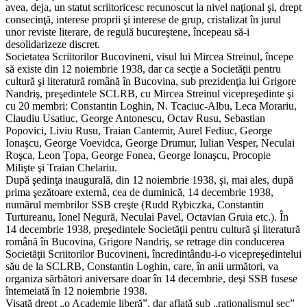
avea, deja, un statut scriitoricesc recunoscut la nivel naţional şi, drept
consecinţă, interese proprii şi interese de grup, cristalizat în jurul
unor reviste literare, de regulă bucureştene, începeau să-i
desolidarizeze discret.
Societatea Scriitorilor Bucovineni, visul lui Mircea Streinul, începe
să existe din 12 noiembrie 1938, dar ca secţie a Societăţii pentru
cultură şi literatură română în Bucovina, sub prezidenţia lui Grigore
Nandriş, preşedintele SCLRB, cu Mircea Streinul vicepreşedinte şi
cu 20 membri: Constantin Loghin, N. Tcaciuc-Albu, Leca Morariu,
Claudiu Usatiuc, George Antonescu, Octav Rusu, Sebastian
Popovici, Liviu Rusu, Traian Cantemir, Aurel Fediuc, George
Ionaşcu, George Voevidca, George Drumur, Iulian Vesper, Neculai
Roşca, Leon Ţopa, George Fonea, George Ionaşcu, Procopie
Milişte şi Traian Chelariu.
După şedinţa inaugurală, din 12 noiembrie 1938, şi, mai ales, după
prima şezătoare externă, cea de duminică, 14 decembrie 1938,
numărul membrilor SSB creşte (Rudd Rybiczka, Constantin
Turtureanu, Ionel Negură, Neculai Pavel, Octavian Gruia etc.). În
14 decembrie 1938, preşedintele Societăţii pentru cultură şi literatură
română în Bucovina, Grigore Nandriş, se retrage din conducerea
Societăţii Scriitorilor Bucovineni, încredintându-i-o vicepreşedintelui
său de la SCLRB, Constantin Loghin, care, în anii următori, va
organiza sărbători aniversare doar în 14 decembrie, deşi SSB fusese
întemeiată în 12 noiembrie 1938.
Visată drept „o Academie liberă”, dar aflată sub „raţionalismul sec”