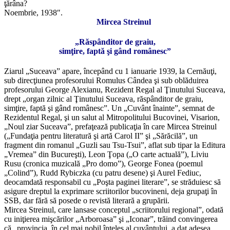
ţărâna?
Noembrie, 1938″.
Mircea Streinul
„Răspânditor de graiu,
simţire, faptă şi gând românesc”
Ziarul „Suceava” apare, începând cu 1 ianuarie 1939, la Cernăuţi,
sub direcţiunea profesorului Romulus Cândea şi sub oblăduirea
profesorului George Alexianu, Rezident Regal al Ţinutului Suceava,
drept „organ zilnic al Ţinutului Suceava, răspânditor de graiu,
simţire, faptă şi gând românesc”. Un „Cuvânt înainte”, semnat de
Rezidentul Regal, şi un salut al Mitropolitului Bucovinei, Visarion,
„Noul ziar Suceava”, prefaţează publicaţia în care Mircea Streinul
(„Fundaţia pentru literatură şi artă Carol II” şi „Sărăcilă”, un
fragment din romanul „Guzli sau Tsu-Tsui”, aflat sub tipar la Editura
„Vremea” din Bucureşti), Leon Ţopa („O carte actuală”), Liviu
Rusu (cronica muzicală „Pro domo”), George Fonea (poemul
„Colind”), Rudd Rybiczka (cu patru desene) şi Aurel Fediuc,
deocamdată responsabil cu „Poşta paginei literare”, se străduiesc să
asigure dreptul la exprimare scriitorilor bucovineni, deja grupaţi în
SSB, dar fără să posede o revistă literară a grupării.
Mircea Streinul, care lansase conceptul „scriitorului regional”, odată
cu iniţierea mişcărilor „Arboroasa” şi „Iconar”, trăind convingerea
că „provincia, în cel mai nobil înţeles al cuvântului, a dat adesea