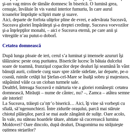
şi-un vag miros de tămâie domnesc în biserică. O lumină grea,
cenuşie, învăluie în vis vastul interior fumuriu, în care aurul
icoanelor împrăştie sclipiri mate şi suave.
Aici, departe de forfota uliţelor pline de evrei, e adevărata Suceavă,
Suceava gloriei împărăteşti şi-a dreptei credinţe, Suceava voevozilor
şi-a înţelepţilor monahi, – aici e Suceava eternă, pe care anii şi
vitregiile n’au putut-o doborî.
Cetatea domnească
După lunga ploaie de ieri, cerul s’a luminat şi imensele azururi îşi
tălăzuiesc peste oraş puritatea. Bisericile lucesc în bătaia dulcelui
soare de toamnă, frunzişul copacilor depe dealuri îşi seamănă în vânt
bănuţii aurii, colinele curg suav spre zările sidefate, iar departe, pe-o
coastă, ruinile cetăţii lui Ştefan-cel-Mare se înalţă sobru şi majestuos,
stăpânind văile ca un cioban turmele sale.
Dealtfel, întreaga Suceavă e mărturia vie a gloriei româneşti: cetatea
domnească, Mirăuţii – nume de cântec, nu? –, Zamca – atâtea semne
ale istoriei!
La Suceava, trăieşti ca’ntr’o biserică… Aici, îţi vine să vorbeşti cu
sfială, să’ngenunchiezi. Între zidurile oraşului, parcă mai stăruie
chiotul plăieşilor, parcă se mai aude zăngănit de suliţe. Oare acolo,
în vale, nu stăteau hoardele tătare, ahtiate să cucerească lumina
Moldovei? Oare dincolo, după dealuri, Dragomirna nu străjuieşte
oştimea stejarilor?