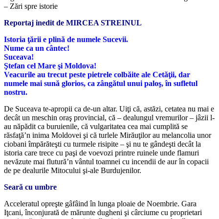
– Zări spre istorie
Reportaj inedit de MIRCEA STREINUL
Istoria ţării e plină de numele Sucevii.
Nume ca un cântec!
Suceava!
Ştefan cel Mare şi Moldova!
Veacurile au trecut peste pietrele colbăite ale Cetăţii, dar
numele mai sună glorios, ca zângătul unui paloş, în sufletul
nostru.
De Suceava te-apropii ca de-un altar. Uiţi că, astăzi, cetatea nu mai e
decât un meschin oraş provincial, că – dealungul vremurilor – jâzii l-
au năpădit ca buruienile, că vulgaritatea cea mai cumplită se
răsfaţă’n inima Moldovei şi că turlele Mirăuţilor au melancolia unor
ciobani împărăteşti cu turmele risipite – şi nu te gândeşti decât la
istoria care trece cu paşi de voevozi printre ruinele unde flamuri
nevăzute mai flutură’n vântul toamnei cu incendii de aur în copacii
de pe dealurile Mitocului şi-ale Burdujenilor.
Seară cu umbre
Acceleratul opreşte gâfâind în lunga ploaie de Noembrie. Gara
Iţcani, înconjurată de mărunte dugheni şi cârciume cu proprietari