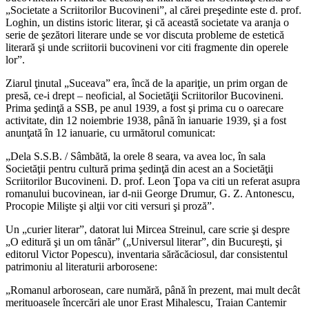
„Societate a Scriitorilor Bucovineni”, al cărei preşedinte este d. prof.
Loghin, un distins istoric literar, şi că această societate va aranja o
serie de şezători literare unde se vor discuta probleme de estetică
literară şi unde scriitorii bucovineni vor citi fragmente din operele
lor”.
Ziarul ţinutal „Suceava” era, încă de la apariţie, un prim organ de
presă, ce-i drept – neoficial, al Societăţii Scriitorilor Bucovineni.
Prima şedinţă a SSB, pe anul 1939, a fost şi prima cu o oarecare
activitate, din 12 noiembrie 1938, până în ianuarie 1939, şi a fost
anunţată în 12 ianuarie, cu următorul comunicat:
„Dela S.S.B. / Sâmbătă, la orele 8 seara, va avea loc, în sala
Societăţii pentru cultură prima şedinţă din acest an a Societăţii
Scriitorilor Bucovineni. D. prof. Leon Ţopa va citi un referat asupra
romanului bucovinean, iar d-nii George Drumur, G. Z. Antonescu,
Procopie Milişte şi alţii vor citi versuri şi proză”.
Un „curier literar”, datorat lui Mircea Streinul, care scrie şi despre
„O editură şi un om tânăr” („Universul literar”, din Bucureşti, şi
editorul Victor Popescu), inventaria sărăcăciosul, dar consistentul
patrimoniu al literaturii arborosene:
„Romanul arborosean, care numără, până în prezent, mai mult decât
merituoasele încercări ale unor Erast Mihalescu, Traian Cantemir