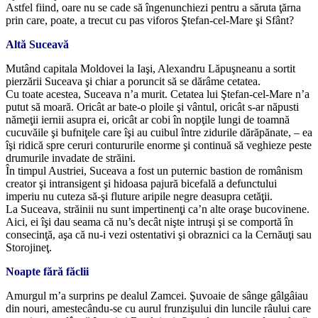
Astfel fiind, oare nu se cade să îngenunchiezi pentru a săruta ţărna
prin care, poate, a trecut cu pas viforos Ştefan-cel-Mare şi Sfânt?
Altă Suceavă
Mutând capitala Moldovei la Iaşi, Alexandru Lăpuşneanu a sortit
pierzării Suceava şi chiar a poruncit să se dărâme cetatea.
Cu toate acestea, Suceava n’a murit. Cetatea lui Ştefan-cel-Mare n’a
putut să moară. Oricât ar bate-o ploile şi vântul, oricât s-ar năpusti
nămeţii iernii asupra ei, oricât ar cobi în nopţile lungi de toamnă
cucuvăile şi bufniţele care îşi au cuibul între zidurile dărăpănate, – ea
îşi ridică spre ceruri contururile enorme şi continuă să veghieze peste
drumurile invadate de străini.
În timpul Austriei, Suceava a fost un puternic bastion de românism
creator şi intransigent şi hidoasa pajură bicefală a defunctului
imperiu nu cuteza să-şi fluture aripile negre deasupra cetăţii.
La Suceava, străinii nu sunt impertinenţi ca’n alte oraşe bucovinene.
Aici, ei îşi dau seama că nu’s decât nişte intruşi şi se comportă în
consecinţă, aşa că nu-i vezi ostentativi şi obraznici ca la Cernăuţi sau
Storojineţ.
Noapte fără făclii
Amurgul m’a surprins pe dealul Zamcei. Şuvoaie de sânge gâlgâiau
din nouri, amestecându-se cu aurul frunzişului din luncile râului care