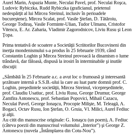
Aurel Marin, Aspazia Munte, Neculai Pavel, prof. Neculai Roşca,
Ludovic Rybiczka, Rudd Rybiczka (graficianul, prietenul
nedespărţit al lui Mircea Streinul, inclusiv în perioadele
bucureştene), Mircea Scalat, prof. Vasile Ştefan, D. Tătăroiu,
George Todiraş, Vasile Forminte-Ulian, Tudor Ulmanu, Cristofor
Vitencu, E. Ar. Zaharia, Vladimir Zagorodnicov, Liviu Rusu şi Leon
Ţopa.
Prima tentativă de scoatere a Societăţii Scriitorilor Bucovineni din
inerţia mondenismului s-a produs în 25 februarie 1939, când
Constantin Loghin şi Mircea Streinul provoacă la dinamism o lume
trândavă, dar făloasă, dispusă la irosiri în interminabile şi inutile
discuţii:
„Sâmbătă în 25 Februarie a.c. a avut loc o frumoasă şi interesantă
şezătoare internă a S.S.B.-ului la care au luat parte domnii prof. C.
Loghin, preşedintele societăţii, Mircea Streinul, vicepreşedintele,
prof. Claudiu Usatiuc, prof. Liviu Rusu, George Drumur, George
Zamfira Antonescu, prof. Sebastian Popovici, Mihail Cazacu,
Neculai Pavel, George Ionaşcu, Procopie Milişte, M. Teleagă, A.
Bogaci, Octav Rusu, Ion Ştefan, O. Gruia, Vl. Milici, Aurel Fediuc
şi alţii.
Au citit din manuscrise originale: G. Ionaşcu (un poem), A. Fediuc
(câteva poezii din manuscrisul volumului „Interior”) şi George Z.
Antonescu (nuvela „Întâmplarea din Cotu-Nou”).