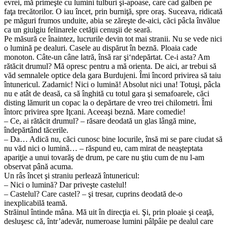
evrei, mă primeşte cu lumini tulburi şi-apoase, care cad galben pe
faţa trecătorilor. O iau încet, prin burniţă, spre oraş. Suceava, ridicată
pe măguri frumos unduite, abia se zăreşte de-aici, căci pâcla învălue
ca un giulgiu felinarele cetăţii cenuşii de seară.
Pe măsură ce înaintez, lucrurile devin tot mai stranii. Nu se vede nici
o lumină pe dealuri. Casele au dispărut în beznă. Ploaia cade
monoton. Câte-un câne latră, însă rar şi‘ndepărtat. Ce-i asta? Am
rătăcit drumul? Mă opresc pentru a mă orienta. De aici, ar trebui să
văd semnalele optice dela gara Burdujeni. Îmi încord privirea să taiu
întunericul. Zadarnic! Nici o lumină! Absolut nici una! Totuşi, pâcla
nu e atât de deasă, ca să înghită cu totul gara şi semafoarele, căci
disting lămurit un copac la o depărtare de vreo trei chilometri. Îmi
întorc privirea spre Iţcani. Aceeaşi beznă. Mare comedie!
– Ce, ai rătăcit drumul? – răsare deodată un glas lângă mine,
îndepărtând tăcerile.
– Da… Adică nu, căci cunosc bine locurile, însă mi se pare ciudat să
nu văd nici o lumină… – răspund eu, cam mirat de neaşteptata
apariţie a unui tovarăş de drum, pe care nu ştiu cum de nu l-am
observat până acuma.
Un râs încet şi straniu perlează întunericul:
– Nici o lumină? Dar priveşte castelul!
– Castelul? Care castel? – şi tresar, cuprins deodată de-o
inexplicabilă teamă.
Străinul întinde mâna. Mă uit în direcţia ei. Şi, prin ploaie şi ceaţă,
desluşesc că, într’adevăr, numeroase lumini pâlpâie pe dealul care