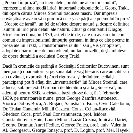
„Poemul în proză”, cu inerentele „probleme ale retorismului”,
reprezenta ultima modă lirică, importată epigonic de la Georg Trakl,
din opera căruia Mircea Streinul traducea masiv. Dar impresia
covârşitoare aveau să o producă cele şase părţi ale poemului în proză
„Noapte de iarnă”, un fel de tablete despre natură şi despre definirea
lăuntrului liric prin detalii ale naturii. Chiar şi debutantul Dragoş
Vicol confecţiona, în 1939, astfel de texte, care nu aveau nimic în
comun cu impresionismul timpuriu german, în timp ce alte poeme în
proză ale lui Trakl, „Transformarea răului” sau „Vis şi’noptare”,
adoptate doar retoric de bucovineni, nu fac prozeliţi, deşi amintesc
de opera durabilă a aceluiaşi Georg Trakl.
Dacă în cronicile de şedinţă a Societăţii Scriitorilor Bucovineni sunt
menţionaţi doar autorii şi personalităţile vag literare, care au citit sau
au cuvântat, exprimând păreri riguroase şi definitive, ceilalţi
participanţi pot fi aflaţi din „inventarierile” lui Mircea Streinul, care
aducea, sub pretextul Grupării de literatură şi artă „Suceava”, noi
aderenţi pentru SSB, societatea bazându-se deja, în 1 februarie
1939, pe următoarele nume: preot George Zamfira Antonescu,
Viorica Doboş-Boca, A. Bogaci, Salustia Tr. Bona, Ovid Caledoniu,
Dr. Traian Cantemir, Mihail Cazacu, Const. Cehan-Racoviţă,
Ghedeon Coca, prof. Paul Constantinescu, prof. Isidora
Constantinovici-Hain, Laura Miron, Lazăr Cozma, Ionică a Dariei,
George Drumur, Aurel Fediuc, George Fonea, prof. univ. Valentin
Al. Georgescu, George Ionaşcu, prof. D. Loghin, prof. Mel. Hayek,