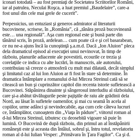
iconari totodată – au fost premiaţi de Societatea Scriitorilor Români,
iar al patrulea, Neculai Roşca, a luat premiul „Baudelaire”, care-a
fost unul din cele mai grele de cucerit”.
Perpessicius, un entuziast şi generos admirator al literaturii
bucovinene, scrisese, în „România”, că „tânăra proză bucovineană
este… una regională”. Aşa cum regional este şi bună parte din
tânărul scris, în proză, ardelean… cum poate că e şi cel basarabean,
ce nu ne-a ajuns încă la cunoştinţă ş.a.m.d. Dacă „Ion Aluion” pleca
dela dramaticul episod al execuţiei unui nevinovat, în timp de
războiu, planurile adiacente ale povestirii, ecourile ce trezia şi
corelaţiile ce indica cu alte lucrări, în manuscris, ale autorului,
contribuiau să creeze o atmosferă cu mult mai dilatată, decât simplul
şi limitatul caz al lui Ion Aluion ar fi fost în stare să determine. În
dramatica întâmplare a romanului d-lui Mircea Streinul cată să se
citească un bun şi cuprinzător capitol din recenta istorie sufletească a
Bucovinei. Stăpânirea dinainte şi sângerosul interludiu al războiului,
care şi-a abătut tăvălugurile peste pajiştile de raiu ale grădinii dela
Nord, au lăsat în sufletele oamenilor, şi mai cu seamă în acela al
copiilor, urme adânci şi nevindecabile, aşa cum cele câteva lucruri
ce, întâmplător, cunoaştem din „Viaţa în pădure”, viitorul roman al
d-lui Mircea Streinul, izbutesc cu deosebită vigoare să puie în
lumină. O Bucovină de după războiu, din primul an al înstăpânirii
româneşti este şi aceasta din întâiul, sobrul şi, întru totul, revelatoriu
roman al d-lui Iulian Vesper: „Primăvara în Ţara Fagilor”. Ca şi d.