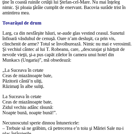
ţine în coastă ruinile cetăţii lui Ştefan-cel-Mare. Nu mai înţeleg
nimic. Şi ploaia ţârâie cumplit de enervant. Bacovia surâde trist în
amintirea mea.
Tovarăşul de drum
Larg, ca din nesfârşite hăuri, se-aude glas vestind ceasul. Sunetul
înfioară văsduhul de cenuşă. Oare n’am desluşit, ca prin vis,
clinchenit de arme? Totul se învolburează. Nimic nu mai e verosimil.
Şi vechiul cântec al lui T. Robeanu, care, „descurajat şi hărţuit de
nevoile vieţii, şi-a pus capăt zilelor în camera unui hotel din
Munkacs (Ungaria)”, mă obsedează:
„La Suceava în cetate
Ceas de miazănoapte bate,
Păzitorii cântă’n uliţi,
Răzimaţi în albe suliţi.
La Suceava în cetate
Ceas de miazănoapte bate,
Zidul vechiu adânc răsună:
Noapte bună, noapte bună!”.
Necunoscutul sperie dinnou întunericele:
– Trebuie să ne grăbim, că petrecerea e’n toiu şi Măriei Sale nu-i
plac întârzierile…