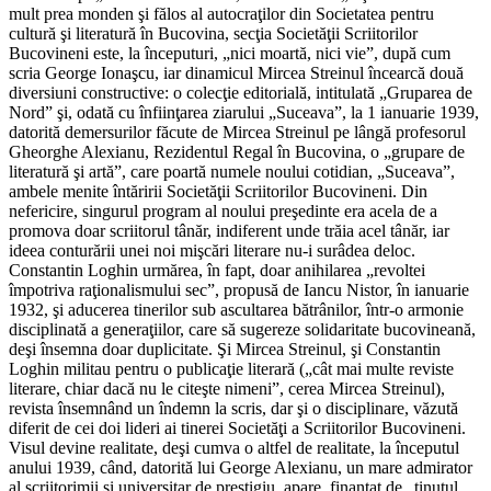
mult prea monden şi fălos al autocraţilor din Societatea pentru
cultură şi literatură în Bucovina, secţia Societăţii Scriitorilor
Bucovineni este, la începuturi, „nici moartă, nici vie”, după cum
scria George Ionaşcu, iar dinamicul Mircea Streinul încearcă două
diversiuni constructive: o colecţie editorială, intitulată „Gruparea de
Nord” şi, odată cu înfiinţarea ziarului „Suceava”, la 1 ianuarie 1939,
datorită demersurilor făcute de Mircea Streinul pe lângă profesorul
Gheorghe Alexianu, Rezidentul Regal în Bucovina, o „grupare de
literatură şi artă”, care poartă numele noului cotidian, „Suceava”,
ambele menite întăririi Societăţii Scriitorilor Bucovineni. Din
nefericire, singurul program al noului preşedinte era acela de a
promova doar scriitorul tânăr, indiferent unde trăia acel tânăr, iar
ideea conturării unei noi mişcări literare nu-i surâdea deloc.
Constantin Loghin urmărea, în fapt, doar anihilarea „revoltei
împotriva raţionalismului sec”, propusă de Iancu Nistor, în ianuarie
1932, şi aducerea tinerilor sub ascultarea bătrânilor, într-o armonie
disciplinată a generaţiilor, care să sugereze solidaritate bucovineană,
deşi însemna doar duplicitate. Şi Mircea Streinul, şi Constantin
Loghin militau pentru o publicaţie literară („cât mai multe reviste
literare, chiar dacă nu le citeşte nimeni”, cerea Mircea Streinul),
revista însemnând un îndemn la scris, dar şi o disciplinare, văzută
diferit de cei doi lideri ai tinerei Societăţi a Scriitorilor Bucovineni.
Visul devine realitate, deşi cumva o altfel de realitate, la începutul
anului 1939, când, datorită lui George Alexianu, un mare admirator
al scriitorimii şi universitar de prestigiu, apare, finanţat de „ţinutul