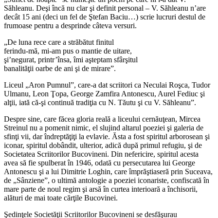
Săhleanu. Deşi încă nu clar şi definit personal – V. Săhleanu n’are
decât 15 ani (deci un fel de Ştefan Baciu…) scrie lucruri destul de
frumoase pentru a desprinde câteva versuri.
„De luna rece care a străbătut finitul
ferindu-mă, mi-am pus o mantie de uitare,
şi’negurat, printr’însa, îmi aşteptam sfârşitul
banalităţii oarbe de ani şi de mirare”.
Liceul „Aron Pumnul”, care-a dat scriitori ca Neculai Roşca, Tudor
Ulmanu, Leon Ţopa, George Zamfira Antonescu, Aurel Fediuc şi
alţii, iată că-şi continuă tradiţia cu N. Tăutu şi cu V. Săhleanu”.
Despre sine, care făcea gloria reală a liceului cernăuţean, Mircea
Streinul nu a pomenit nimic, el slujind altarul poeziei şi galeria de
sfinţi vii, dar îndreptăţiţi la evlavie. Ăsta a fost spiritul arborosean şi
iconar, spiritul dobândit, ulterior, adică după primul refugiu, şi de
Societatea Scriitorilor Bucovineni. Din nefericire, spiritul acesta
avea să fie spulberat în 1946, odată cu persecutarea lui George
Antonescu şi a lui Dimitrie Loghin, care împrăştiaseră prin Suceava,
de „Sânziene”, o ultimă antologie a poeziei iconariste, confiscată în
mare parte de noul regim şi arsă în curtea interioară a închisorii,
alături de mai toate cărţile Bucovinei.
Şedinţele Societăţii Scriitorilor Bucovineni se desfăşurau