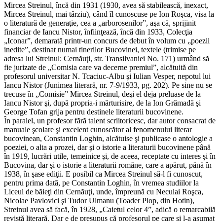
Mircea Streinul, încă din 1931 (1930, avea să stabilească, inexact,
Mircea Streinul, mai târziu), când îl cunoscuse pe Ion Roşca, visa la
o literatură de generaţie, cea a „arborosenilor”, aşa că, sprijinit
financiar de Iancu Nistor, înfiinţează, încă din 1933, Colecţia
„Iconar”, demarată printr-un concurs de debut în volum cu „poezii
inedite”, destinat numai tinerilor Bucovinei, textele (trimise pe
adresa lui Streinul: Cernăuţi, str. Transilvaniei No. 171) urmând să
fie jurizate de „Comisia care va decerne premiul”, alcătuită din
profesorul universitar N. Tcaciuc-Albu şi Iulian Vesper, nepotul lui
Iancu Nistor (Junimea literară, nr. 7-9/1933, pg. 202). Pe sine nu se
trecuse în „Comisie” Mircea Streinul, deşi el deja preluase de la
Iancu Nistor şi, după propria-i mărturisire, de la Ion Grămadă şi
George Tofan grija pentru destinele literaturii bucovinene.
În paralel, un profesor fără talent scriitoricesc, dar autor consacrat de
manuale şcolare şi excelent cunoscător al fenomenului literar
bucovinean, Constantin Loghin, alcătuise şi publicase o antologie a
poeziei, o alta a prozei, dar şi o istorie a literaturii bucovinene până
în 1919, lucrări utile, temeinice şi, de aceea, receptate cu interes şi în
Bucovina, dar şi o istorie a literaturii române, care a apărut, până în
1938, în şase ediţii. E posibil ca Mircea Streinul să-l fi cunoscut,
pentru prima dată, pe Constantin Loghin, în vremea studiilor la
Liceul de băieţi din Cernăuţi, unde, împreună cu Neculai Roşca,
Nicolae Pavlovici şi Tudor Ulmanu (Toader Plop, din Hotin),
Streinul avea să facă, în 1928, „Caietul celor 4”, adică o remarcabilă
revistă literară. Dar e de presupus că profesorul pe care şi l-a asumat