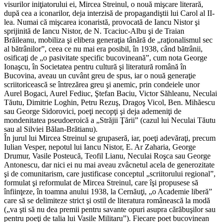
visurilor iniţiatorului ei, Mircea Streinul, o nouă mişcare literară,
după cea a iconarilor, deja interzisă de propagandiştii lui Carol al II-
lea. Numai că mişcarea iconaristă, provocată de Iancu Nistor şi
sprijinită de Iancu Nistor, de N. Tcaciuc-Albu şi de Traian
Brăileanu, mobiliza şi elibera generaţia tânără de „raţionalismul sec
al bătrânilor”, ceea ce nu mai era posibil, în 1938, când bătrânii,
osificaţi de „o pasivitate specific bucovineană”, cum nota George
Ionaşcu, în Societatea pentru cultură şi literatură română în
Bucovina, aveau un cuvânt greu de spus, iar o nouă generaţie
scriitoricească se întrezărea greu şi anemic, prin condeiele unor
Aurel Bogaci, Aurel Fediuc, Ştefan Baciu, Victor Săhleanu, Neculai
Tăutu, Dimitrie Loghin, Petru Rezuş, Dragoş Vicol, Ben. Mihăescu
sau George Sidorovici, poeţi necopţi şi deja ademeniţi de
mondenitatea pseudoeroică a „Străjii Ţării” (cazul lui Neculai Tăutu
sau al Silviei Bălan-Brătianu).
În jurul lui Mircea Streinul se grupaseră, iar, poeţi adevăraţi, precum
Iulian Vesper, nepotul lui Iancu Nistor, E. Ar Zaharia, George
Drumur, Vasile Posteucă, Teofil Lianu, Neculai Roşca sau George
Antonescu, dar nici ei nu mai aveau zvâcnetul acela de generozitate
şi de comunitarism, care justificase conceptul „scriitorului regional”,
formulat şi reformulat de Mircea Streinul, care îşi propusese să
înfiinţeze, în toamna anului 1938, la Cernăuţi, „o Academie liberă”
care să se delimiteze strict şi ostil de literatura românească la modă
(„va şti să nu dea premii pentru savante opuri asupra cărăbuşilor sau
pentru poeţi de talia lui Vasile Militaru”). Fiecare poet bucovinean