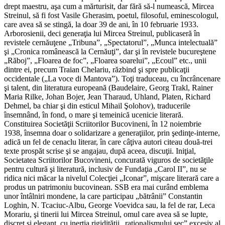
drept maestru, aşa cum a mărturisit, dar fără să-l numească, Mircea
Streinul, să fi fost Vasile Gherasim, poetul, filosoful, eminescologul,
care avea să se stingă, la doar 39 de ani, în 10 februarie 1933.
Arborosienii, deci generaţia lui Mircea Streinul, publicaseră în
revistele cernăuţene „Tribuna”, „Spectatorul”, „Munca intelectuală”
şi „Cronica românească la Cernăuţi”, dar şi în revistele bucureştene
„Răboj”, „Floarea de foc”, „Floarea soarelui”, „Ecoul” etc., unii
dintre ei, precum Traian Chelariu, răzbind şi spre publicaţii
occidentale („La voce di Mantova”). Toţi traduceau, cu încrâncenare
şi talent, din literatura europeană (Baudelaire, Georg Trakl, Rainer
Maria Rilke, Johan Bojer, Jean Tharaud, Uhland, Platen, Richard
Dehmel, ba chiar şi din esticul Mihail Şolohov), traducerile
însemnând, în fond, o mare şi temeinică ucenicie literară.
Constituirea Societăţii Scriitorilor Bucovineni, în 12 noiembrie
1938, însemna doar o solidarizare a generaţiilor, prin şedinţe-interne,
adică un fel de cenaclu literar, în care câţiva autori citeau două-trei
texte prospăt scrise şi se angajau, după aceea, discuţii. Iniţial,
Societatea Scriitorilor Bucovineni, concurată viguros de societăţile
pentru cultură şi literatură, inclusiv de Fundaţia „Carol II”, nu se
ridica nici măcar la nivelul Colecţiei „Iconar”, mişcare literară care a
produs un patrimoniu bucovinean. SSB era mai curând emblema
unor întâlniri mondene, la care participau „bătrânii” Constantin
Loghin, N. Tcaciuc-Albu, George Voevidca sau, la fel de rar, Leca
Morariu, şi tinerii lui Mircea Streinul, omul care avea să se lupte,
discret şi elegant, cu inerţia rigidităţii „raţionalismului sec” excesiv al