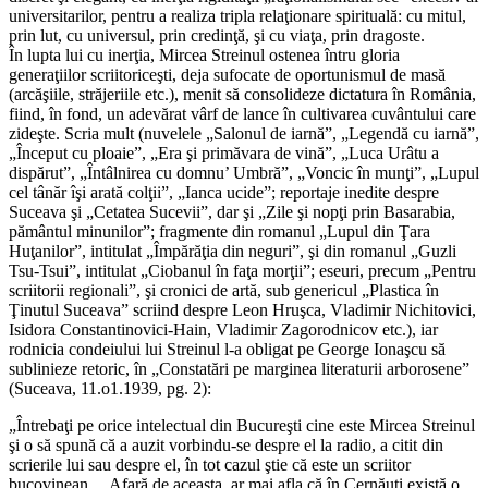
universitarilor, pentru a realiza tripla relaţionare spirituală: cu mitul,
prin lut, cu universul, prin credinţă, şi cu viaţa, prin dragoste.
În lupta lui cu inerţia, Mircea Streinul ostenea întru gloria
generaţiilor scriitoriceşti, deja sufocate de oportunismul de masă
(arcăşiile, străjeriile etc.), menit să consolideze dictatura în România,
fiind, în fond, un adevărat vârf de lance în cultivarea cuvântului care
zideşte. Scria mult (nuvelele „Salonul de iarnă”, „Legendă cu iarnă”,
„Început cu ploaie”, „Era şi primăvara de vină”, „Luca Urâtu a
dispărut”, „Întâlnirea cu domnu’ Umbră”, „Voncic în munţi”, „Lupul
cel tânăr îşi arată colţii”, „Ianca ucide”; reportaje inedite despre
Suceava şi „Cetatea Sucevii”, dar şi „Zile şi nopţi prin Basarabia,
pământul minunilor”; fragmente din romanul „Lupul din Ţara
Huţanilor”, intitulat „Împărăţia din neguri”, şi din romanul „Guzli
Tsu-Tsui”, intitulat „Ciobanul în faţa morţii”; eseuri, precum „Pentru
scriitorii regionali”, şi cronici de artă, sub genericul „Plastica în
Ţinutul Suceava” scriind despre Leon Hruşca, Vladimir Nichitovici,
Isidora Constantinovici-Hain, Vladimir Zagorodnicov etc.), iar
rodnicia condeiului lui Streinul l-a obligat pe George Ionaşcu să
sublinieze retoric, în „Constatări pe marginea literaturii arborosene”
(Suceava, 11.o1.1939, pg. 2):
„Întrebaţi pe orice intelectual din Bucureşti cine este Mircea Streinul
şi o să spună că a auzit vorbindu-se despre el la radio, a citit din
scrierile lui sau despre el, în tot cazul ştie că este un scriitor
bucovinean… Afară de aceasta, ar mai afla că în Cernăuţi există o