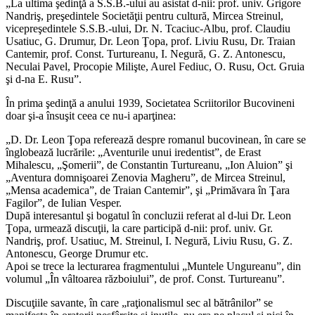
„La ultima şedinţă a S.S.B.-ului au asistat d-nii: prof. univ. Grigore
Nandriş, preşedintele Societăţii pentru cultură, Mircea Streinul,
vicepreşedintele S.S.B.-ului, Dr. N. Tcaciuc-Albu, prof. Claudiu
Usatiuc, G. Drumur, Dr. Leon Ţopa, prof. Liviu Rusu, Dr. Traian
Cantemir, prof. Const. Turtureanu, I. Negură, G. Z. Antonescu,
Neculai Pavel, Procopie Milişte, Aurel Fediuc, O. Rusu, Oct. Gruia
şi d-na E. Rusu”.
În prima şedinţă a anului 1939, Societatea Scriitorilor Bucovineni
doar şi-a însuşit ceea ce nu-i aparţinea:
„D. Dr. Leon Ţopa referează despre romanul bucovinean, în care se
înglobează lucrările: „Aventurile unui iredentist”, de Erast
Mihalescu, „Şomerii”, de Constantin Turtureanu, „Ion Aluion” şi
„Aventura domnişoarei Zenovia Magheru”, de Mircea Streinul,
„Mensa academica”, de Traian Cantemir”, şi „Primăvara în Ţara
Fagilor”, de Iulian Vesper.
După interesantul şi bogatul în concluzii referat al d-lui Dr. Leon
Ţopa, urmează discuţii, la care participă d-nii: prof. univ. Gr.
Nandriş, prof. Usatiuc, M. Streinul, I. Negură, Liviu Rusu, G. Z.
Antonescu, George Drumur etc.
Apoi se trece la lecturarea fragmentului „Muntele Ungureanu”, din
volumul „În vâltoarea războiului”, de prof. Const. Turtureanu”.
Discuţiile savante, în care „raţionalismul sec al bătrânilor” se