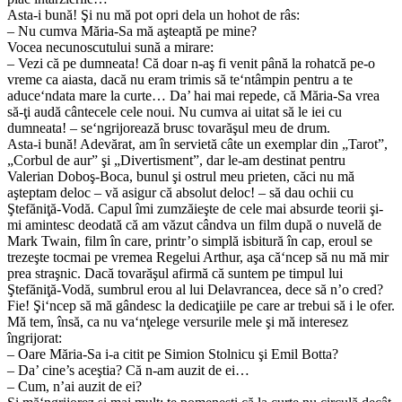
Asta-i bună! Şi nu mă pot opri dela un hohot de râs:
– Nu cumva Măria-Sa mă aşteaptă pe mine?
Vocea necunoscutului sună a mirare:
– Vezi că pe dumneata! Că doar n-aş fi venit până la rohatcă pe-o
vreme ca aiasta, dacă nu eram trimis să te‘ntâmpin pentru a te
aduce‘ndata mare la curte… Da’ hai mai repede, că Măria-Sa vrea
să-ţi audă cântecele cele noui. Nu cumva ai uitat să le iei cu
dumneata! – se‘ngrijorează brusc tovarăşul meu de drum.
Asta-i bună! Adevărat, am în servietă câte un exemplar din „Tarot”,
„Corbul de aur” şi „Divertisment”, dar le-am destinat pentru
Valerian Doboş-Boca, bunul şi ostrul meu prieten, căci nu mă
aşteptam deloc – vă asigur că absolut deloc! – să dau ochii cu
Ştefăniţă-Vodă. Capul îmi zumzăieşte de cele mai absurde teorii şi-
mi amintesc deodată că am văzut cândva un film după o nuvelă de
Mark Twain, film în care, printr’o simplă isbitură în cap, eroul se
trezeşte tocmai pe vremea Regelui Arthur, aşa că‘ncep să nu mă mir
prea straşnic. Dacă tovarăşul afirmă că suntem pe timpul lui
Ştefăniţă-Vodă, sumbrul erou al lui Delavrancea, dece să n’o cred?
Fie! Şi‘ncep să mă gândesc la dedicaţiile pe care ar trebui să i le ofer.
Mă tem, însă, ca nu va‘nţelege versurile mele şi mă interesez
îngrijorat:
– Oare Măria-Sa i-a citit pe Simion Stolnicu şi Emil Botta?
– Da’ cine’s aceştia? Că n-am auzit de ei…
– Cum, n’ai auzit de ei?