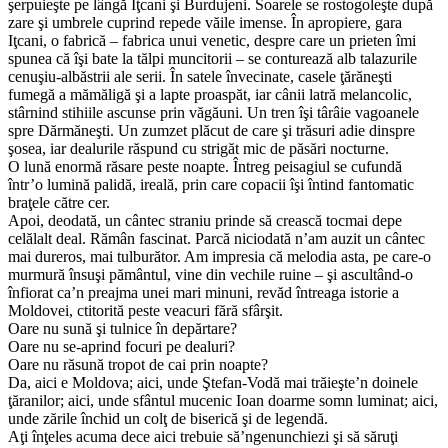
şerpuieşte pe lângă Iţcani şi Burdujeni. Soarele se rostogoleşte după
zare şi umbrele cuprind repede văile imense. În apropiere, gara
Iţcani, o fabrică – fabrica unui venetic, despre care un prieten îmi
spunea că îşi bate la tălpi muncitorii – se conturează alb talazurile
cenuşiu-albăstrii ale serii. În satele învecinate, casele ţărăneşti
fumegă a mămăligă şi a lapte proaspăt, iar cânii latră melancolic,
stârnind stihiile ascunse prin văgăuni. Un tren îşi târâie vagoanele
spre Dărmăneşti. Un zumzet plăcut de care şi trăsuri adie dinspre
şosea, iar dealurile răspund cu strigăt mic de păsări nocturne.
O lună enormă răsare peste noapte. Întreg peisagiul se cufundă
într’o lumină palidă, ireală, prin care copacii îşi întind fantomatic
braţele către cer.
Apoi, deodată, un cântec straniu prinde să crească tocmai depe
celălalt deal. Rămân fascinat. Parcă niciodată n’am auzit un cântec
mai dureros, mai tulburător. Am impresia că melodia asta, pe care-o
murmură însuşi pământul, vine din vechile ruine – şi ascultând-o
înfiorat ca’n preajma unei mari minuni, revăd întreaga istorie a
Moldovei, ctitorită peste veacuri fără sfârşit.
Oare nu sună şi tulnice în depărtare?
Oare nu se-aprind focuri pe dealuri?
Oare nu răsună tropot de cai prin noapte?
Da, aici e Moldova; aici, unde Ştefan-Vodă mai trăieşte’n doinele
ţăranilor; aici, unde sfântul mucenic Ioan doarme somn luminat; aici,
unde zările închid un colţ de biserică şi de legendă.
Aţi înţeles acuma dece aici trebuie să’ngenunchiezi şi să săruţi