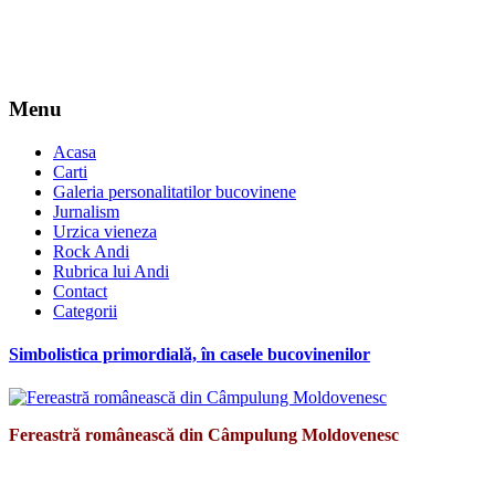
Menu
Acasa
Carti
Galeria personalitatilor bucovinene
Jurnalism
Urzica vieneza
Rock Andi
Rubrica lui Andi
Contact
Categorii
Simbolistica primordială, în casele bucovinenilor
Fereastră românească din Câmpulung Moldovenesc
*