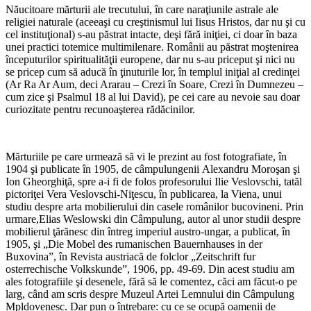
Năucitoare mărturii ale trecutului, în care naraţiunile astrale ale
religiei naturale (aceeaşi cu creştinismul lui Iisus Hristos, dar nu şi cu
cel instituţional) s-au păstrat intacte, deşi fără iniţiei, ci doar în baza
unei practici totemice multimilenare. Românii au păstrat moştenirea
începuturilor spiritualităţii europene, dar nu s-au priceput şi nici nu
se pricep cum să aducă în ţinuturile lor, în templul iniţial al credinţei
(Ar Ra Ar Aum, deci Ararau – Crezi în Soare, Crezi în Dumnezeu –
cum zice şi Psalmul 18 al lui David), pe cei care au nevoie sau doar
curiozitate pentru recunoaşterea rădăcinilor.
*
Mărturiile pe care urmează să vi le prezint au fost fotografiate, în
1904 şi publicate în 1905, de câmpulungenii Alexandru Moroşan şi
Ion Gheorghiţă, spre a-i fi de folos profesorului Ilie Veslovschi, tatăl
pictoriţei Vera Veslovschi-Niţescu, în publicarea, la Viena, unui
studiu despre arta mobilierului din casele românilor bucovineni. Prin
urmare,Elias Weslowski din Câmpulung, autor al unor studii despre
mobilierul ţărănesc din întreg imperiul austro-ungar, a publicat, în
1905, şi „Die Mobel des rumanischen Bauernhauses in der
Buxovina”, în Revista austriacă de folclor „Zeitschrift fur
osterrechische Volkskunde”, 1906, pp. 49-69. Din acest studiu am
ales fotografiile şi desenele, fără să le comentez, căci am făcut-o pe
larg, când am scris despre Muzeul Artei Lemnului din Câmpulung
Mpldovenesc. Dar pun o întrebare: cu ce se ocupă oamenii de