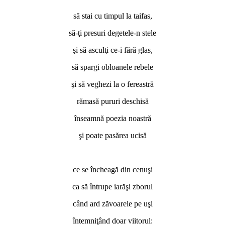
să stai cu timpul la taifas,
să-ţi presuri degetele-n stele
şi să asculţi ce-i fără glas,
să spargi obloanele rebele
şi să veghezi la o fereastră
rămasă pururi deschisă
înseamnă poezia noastră
şi poate pasărea ucisă
ce se încheagă din cenuşi
ca să întrupe iarăşi zborul
când ard zăvoarele pe uşi
întemniţând doar viitorul: