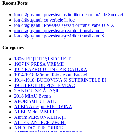
Recent Posts
ion drăgușanul: povestea instituțiilor de cultură ale Sucevei
ion drăgușanul: cu verbele în joc
ion drăgușanul: Povestea așezărilor transilvane U V Z
ion drăgușanul: povestea așezărilor transilvane T
ion drăgușanul: povestea așezărilor transilvane S
Categories
1806: REŢETE ŞI SECRETE
1907 IN PRESA VREMII
1914 RAZBOIUL IN CARICATURA
1914-1918 Mărturii foto despre Bucovina
1914-1918: BUCOVINA SI SUFERINTELE EI
1918 EROII DE PESTE VEAC
2 ANI CU ZICĂLAŞII
2018 MIAU Events
AFORISME UITATE
ALBINA despre BUCOVINA
ALBUM de FAMILIE
Album PERSONALITĂŢI
ALTE CÂNTECE VECHI
ANECDOTE ISTORICE