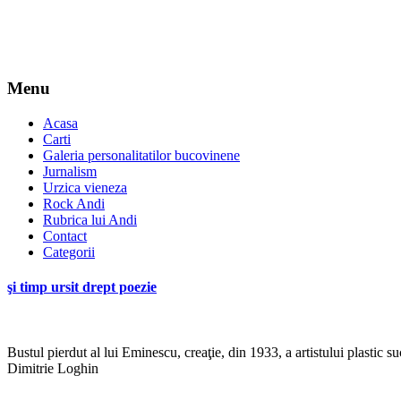
Menu
Acasa
Carti
Galeria personalitatilor bucovinene
Jurnalism
Urzica vieneza
Rock Andi
Rubrica lui Andi
Contact
Categorii
şi timp ursit drept poezie
Bustul pierdut al lui Eminescu, creaţie, din 1933, a artistului plastic s
Dimitrie Loghin