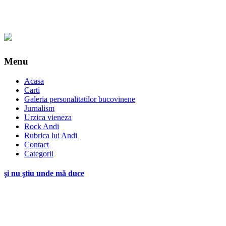
Menu
Acasa
Carti
Galeria personalitatilor bucovinene
Jurnalism
Urzica vieneza
Rock Andi
Rubrica lui Andi
Contact
Categorii
şi nu ştiu unde mă duce