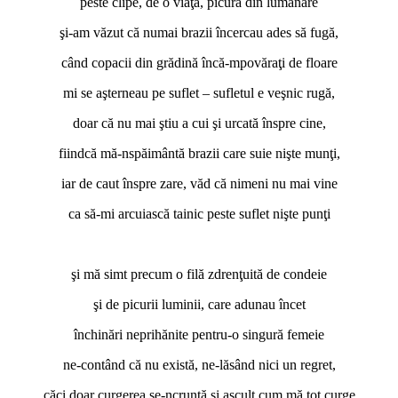
peste clipe, de o viaţă, picură din lumânare
şi-am văzut că numai brazii încercau ades să fugă,
când copacii din grădină încă-mpovăraţi de floare
mi se aşterneau pe suflet – sufletul e veşnic rugă,
doar că nu mai ştiu a cui şi urcată înspre cine,
fiindcă mă-nspăimântă brazii care suie nişte munţi,
iar de caut înspre zare, văd că nimeni nu mai vine
ca să-mi arcuiască tainic peste suflet nişte punţi
*
şi mă simt precum o filă zdrenţuită de condeie
şi de picurii luminii, care adunau încet
închinări neprihănite pentru-o singură femeie
ne-contând că nu există, ne-lăsând nici un regret,
căci doar curgerea se-ncruntă şi ascult cum mă tot curge