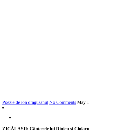
Poezie de ion dragusanul
No Comments
May
1
ZICĂLAŞII: Cântecele lui Dinicu şi Ciolacu