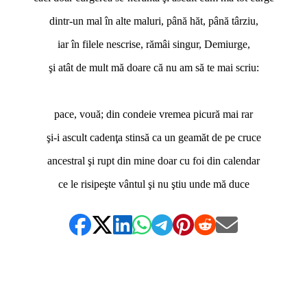
dintr-un mal în alte maluri, până hăt, până târziu,
iar în filele nescrise, rămâi singur, Demiurge,
şi atât de mult mă doare că nu am să te mai scriu:
*
pace, vouă; din condeie vremea picură mai rar
şi-i ascult cadenţa stinsă ca un geamăt de pe cruce
ancestral şi rupt din mine doar cu foi din calendar
ce le risipeşte vântul şi nu ştiu unde mă duce