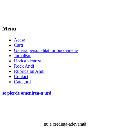
Menu
Acasa
Carti
Galeria personalitatilor bucovinene
Jurnalism
Urzica vieneza
Rock Andi
Rubrica lui Andi
Contact
Categorii
se pierde omenirea-n ură
nu e credinţă-adevărată