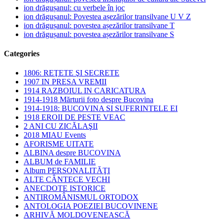
ion drăgușanul: cu verbele în joc
ion drăgușanul: Povestea așezărilor transilvane U V Z
ion drăgușanul: povestea așezărilor transilvane T
ion drăgușanul: povestea așezărilor transilvane S
Categories
1806: REŢETE ŞI SECRETE
1907 IN PRESA VREMII
1914 RAZBOIUL IN CARICATURA
1914-1918 Mărturii foto despre Bucovina
1914-1918: BUCOVINA SI SUFERINTELE EI
1918 EROII DE PESTE VEAC
2 ANI CU ZICĂLAŞII
2018 MIAU Events
AFORISME UITATE
ALBINA despre BUCOVINA
ALBUM de FAMILIE
Album PERSONALITĂŢI
ALTE CÂNTECE VECHI
ANECDOTE ISTORICE
ANTIROMÂNISMUL ORTODOX
ANTOLOGIA POEZIEI BUCOVINENE
ARHIVĂ MOLDOVENEASCĂ