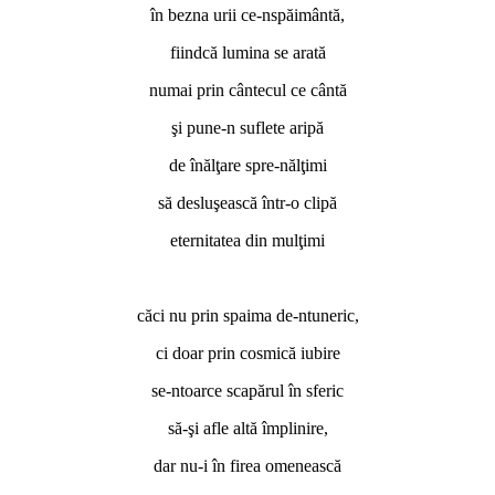
în bezna urii ce-nspăimântă,
fiindcă lumina se arată
numai prin cântecul ce cântă
şi pune-n suflete aripă
de înălţare spre-nălţimi
să desluşească într-o clipă
eternitatea din mulţimi
căci nu prin spaima de-ntuneric,
ci doar prin cosmică iubire
se-ntoarce scapărul în sferic
să-şi afle altă împlinire,
dar nu-i în firea omenească