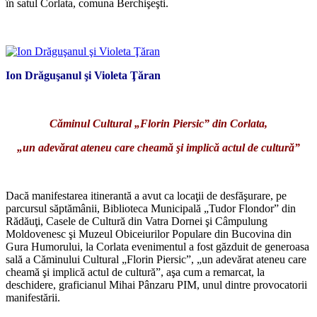
în satul Corlata, comuna Berchişeşti.
*
Ion Drăguşanul şi Violeta Ţăran
*
Căminul Cultural „Florin Piersic” din Corlata,
„un adevărat ateneu care cheamă şi implică actul de cultură”
*
Dacă manifestarea itinerantă a avut ca locaţii de desfăşurare, pe
parcursul săptămânii, Biblioteca Municipală „Tudor Flondor” din
Rădăuţi, Casele de Cultură din Vatra Dornei şi Câmpulung
Moldovenesc şi Muzeul Obiceiurilor Populare din Bucovina din
Gura Humorului, la Corlata evenimentul a fost găzduit de generoasa
sală a Căminului Cultural „Florin Piersic”, „un adevărat ateneu care
cheamă şi implică actul de cultură”, aşa cum a remarcat, la
deschidere, graficianul Mihai Pânzaru PIM, unul dintre provocatorii
manifestării.