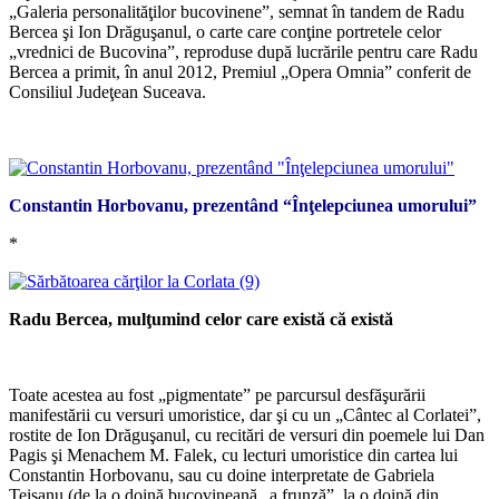
„Galeria personalităţilor bucovinene”, semnat în tandem de Radu
Bercea şi Ion Drăguşanul, o carte care conţine portretele celor
„vrednici de Bucovina”, reproduse după lucrările pentru care Radu
Bercea a primit, în anul 2012, Premiul „Opera Omnia” conferit de
Consiliul Judeţean Suceava.
*
Constantin Horbovanu, prezentând “Înţelepciunea umorului”
*
Radu Bercea, mulţumind celor care există că există
*
Toate acestea au fost „pigmentate” pe parcursul desfăşurării
manifestării cu versuri umoristice, dar şi cu un „Cântec al Corlatei”,
rostite de Ion Drăguşanul, cu recitări de versuri din poemele lui Dan
Pagis şi Menachem M. Falek, cu lecturi umoristice din cartea lui
Constantin Horbovanu, sau cu doine interpretate de Gabriela
Teişanu (de la o doină bucovineană „a frunză”, la o doină din