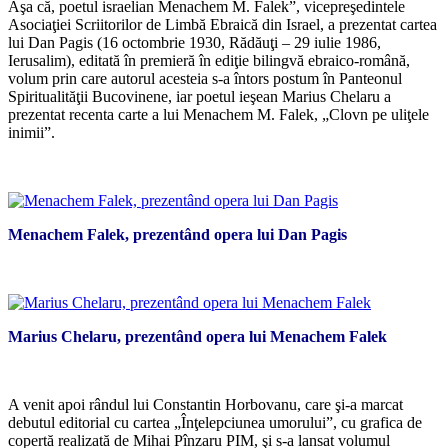
Aşa că, poetul israelian Menachem M. Falek”, vicepreşedintele
Asociaţiei Scriitorilor de Limbă Ebraică din Israel, a prezentat cartea
lui Dan Pagis (16 octombrie 1930, Rădăuţi – 29 iulie 1986,
Ierusalim), editată în premieră în ediţie bilingvă ebraico-română,
volum prin care autorul acesteia s-a întors postum în Panteonul
Spiritualităţii Bucovinene, iar poetul ieşean Marius Chelaru a
prezentat recenta carte a lui Menachem M. Falek, „Clovn pe uliţele
inimii”.
*
Menachem Falek, prezentând opera lui Dan Pagis
*
Marius Chelaru, prezentând opera lui Menachem Falek
*
A venit apoi rândul lui Constantin Horbovanu, care şi-a marcat
debutul editorial cu cartea „Înţelepciunea umorului”, cu grafica de
copertă realizată de Mihai Pînzaru PIM, şi s-a lansat volumul