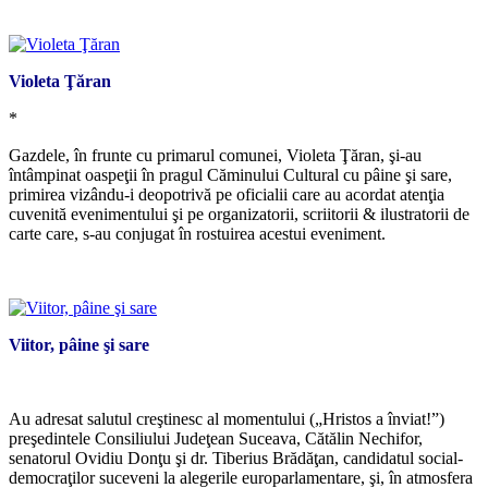
*
Violeta Ţăran
*
Gazdele, în frunte cu primarul comunei, Violeta Ţăran, şi-au
întâmpinat oaspeţii în pragul Căminului Cultural cu pâine şi sare,
primirea vizându-i deopotrivă pe oficialii care au acordat atenţia
cuvenită evenimentului şi pe organizatorii, scriitorii & ilustratorii de
carte care, s-au conjugat în rostuirea acestui eveniment.
*
Viitor, pâine şi sare
*
Au adresat salutul creştinesc al momentului („Hristos a înviat!”)
preşedintele Consiliului Judeţean Suceava, Cătălin Nechifor,
senatorul Ovidiu Donţu şi dr. Tiberius Brădăţan, candidatul social-
democraţilor suceveni la alegerile europarlamentare, şi, în atmosfera