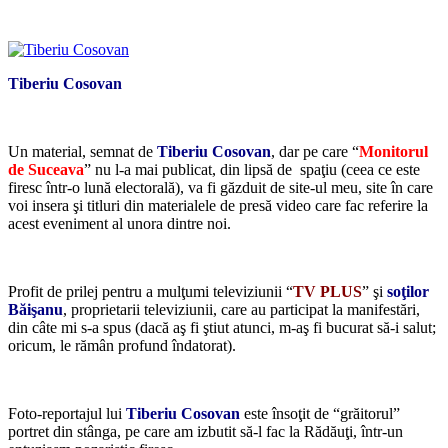
*
Tiberiu Cosovan
*
Un material, semnat de
Tiberiu Cosovan
, dar pe care “
Monitorul
de Suceava
” nu l-a mai publicat, din lipsă de spaţiu (ceea ce este
firesc într-o lună electorală), va fi găzduit de site-ul meu, site în care
voi insera şi titluri din materialele de presă video care fac referire la
acest eveniment al unora dintre noi.
*
Profit de prilej pentru a mulţumi televiziunii “
TV PLUS
” şi
soţilor
Băişanu
, proprietarii televiziunii, care au participat la manifestări,
din câte mi s-a spus (dacă aş fi ştiut atunci, m-aş fi bucurat să-i salut;
oricum, le rămân profund îndatorat).
*
Foto-reportajul lui
Tiberiu Cosovan
este însoţit de “grăitorul”
portret din stânga, pe care am izbutit să-l fac la Rădăuţi, într-un