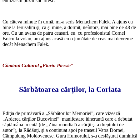
entuziasm pozaristic firesc.
*
Cu câteva minute în urmă, mi-a scris Menachem Falek. A ajuns cu
bine la Ierusalim şi, ca şi mine, a dormit, neîntors, mai bine de 48 de
ore. Cu un avans de patru ceasuri, eu, cu profesionistul Cornel
Boicu la volan, am ajuns acasă cu o jumătate de ceas mai devreme
decât Menachem Falek.
*
Căminul Cultural „Florin Piersic”
*
Sărbătoarea cărţilor, la Corlata
*
Ediţia de primăvară a „Sărbătorilor Memoriei”, care vizează
„Arderea cărţilor Bucovinei”, manifestare itinerantă care a debutat
săptămâna trecută (de „Ziua mondială a cărţii şi a dreptului de
autor”), la Rădăuţi, şi a continuat apoi pe traseul Vatra Dornei,
Câmpulung Moldovenesc, Gura Humorului, s-a desfăşurat duminică