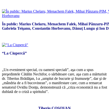
*
În public: Marius Chelaru, Menachem Falek, Mihai Pânzaru-PIM
Gabriela Teişanu, Constantin Horbovanu, Dănuţ Lungu şi Ion 
*
“La Ciupercă”
*
„Un eveniment special, cu oameni speciali”, aşa cum a spus
preşedintele Cătălin Nechifor, o sărbătoare care, aşa cum a mărturisit
dr. Tiberius Brădăţan, l-a „umplut de bucurie şi frumuseţe”, dar şi de
„mândria de a fi bucovinean”, o manifestare care, cum a remarcat
senatorul Ovidiu Donţu, demonstrează că „criza economică nu a fost
dublată de o criză a spiritului”.
*
Tiberiu COSOVAN