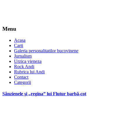
Menu
Acasa
Carti
Galeria personalitatilor bucovinene
Jurnalism
Urzica vieneza
Rock Andi
Rubrica lui Andi
Contact
Categorii
Sânzienele şi „regina” lui Flutur barbă-cot