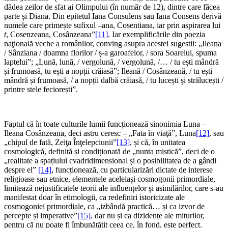
dădea zeilor de sfat ai Olimpului (în număr de 12), dintre care făcea
parte și Diana. Din epitetul Iana Consulens sau Iana Consens derivă
numele care primește sufixul –ana, Cosentiana, iar prin aspirarea lui
t
, Cosenzeana, Cosânzeana”
[11]
. Iar exemplificările din poezia
naţională veche a românilor, conving asupra acestei sugestii: „Ileana
/ Sânziana / doamna florilor / ș-a garoafelor, / sora Soarelui, spuma
laptelui”; „Lună, lună, / vergolună, / vergolună, /… / tu ești mândră
și frumoasă, tu ești a nopții crăiasă”; Ileană / Cosânzeană, / tu ești
mândră și frumoasă, / a nopții dalbă crăiasă, / tu lucești și strălucești /
printre stele feciorești”.
Faptul că în toate culturile lumii funcționează sinonimia Luna –
Ileana Cosânzeana, deci astru ceresc – „Fata în viaţă”, Luna
[12]
, sau
„chipul de fată, Zeiţa Înţelepciunii”
[13]
, și că, în unitatea
cosmologică, definită și condiționată de „nunta mistică”, deci de o
„realitate a spațiului cvadridimensional și o posibilitatea de a gândi
despre el”
[14]
, funcționează, cu particularizări dictate de interese
religioase sau etnice, elementele aceleiași cosmogonii primordiale,
limitează nejustificatele teorii ale influențelor și asimilărilor, care s-au
manifestat doar în etimologii, ca redefiniri istoricizate ale
cosmogoniei primordiale, ca „izbândă practică… și ca izvor de
percepte și imperative”
[15]
, dar nu și ca dizidențe ale miturilor,
pentru că nu poate fi îmbunătățit ceea ce, în fond, este perfect.