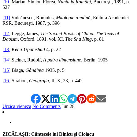
[10]
Marian, Simion Florea,
Nunta la Români
, Bucureşti, 1891, p.
527
[11]
Vulcănescu, Romulus,
Mitologie română
, Editura Academiei
RSR, București, 1987, p. 396
[12]
Legge, James,
The Sacred Books of China. The Texts of
Daoism
, Oxford, 1891, vol. XI,
The Shu King
, p. 81
[13]
Kena-Upanishad
4, p. 22
[14]
Steiner, Rudolf,
A patra dimensiune
, Berlin, 1905
[15]
Blaga,
Gândirea
1935, p. 5
[16]
Strabon,
Geografia
, II, X, 23, p. 442
Urzica vieneza
No Comments
Jun
28
ZICĂLAŞII: Cântecele lui Dinicu şi Ciolacu