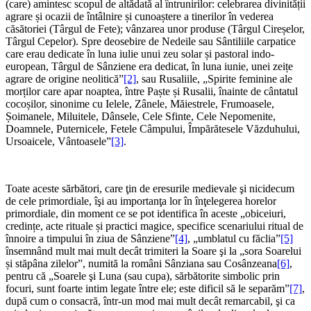
(care) amintesc scopul de altădată al întrunirilor: celebrarea divinității
agrare și ocazii de întâlnire și cunoaștere a tinerilor în vederea
căsătoriei (Târgul de Fete); vânzarea unor produse (Târgul Cireșelor,
Târgul Cepelor). Spre deosebire de Nedeile sau Sântiliile carpatice
care erau dedicate în luna iulie unui zeu solar și pastoral indo-
european, Târgul de Sânziene era dedicat, în luna iunie, unei zeițe
agrare de origine neolitică”
[2]
, sau Rusaliile, „Spirite feminine ale
morților care apar noaptea, între Paște și Rusalii, înainte de cântatul
cocoșilor, sinonime cu Ielele, Zânele, Măiestrele, Frumoasele,
Șoimanele, Miluitele, Dânsele, Cele Sfinte, Cele Nepomenite,
Doamnele, Puternicele, Fetele Câmpului, Împărătesele Văzduhului,
Ursoaicele, Vântoasele”
[3]
.
Toate aceste sărbători, care ţin de eresurile medievale şi nicidecum
de cele primordiale, îşi au importanţa lor în înţelegerea horelor
primordiale, din moment ce se pot identifica în aceste „obiceiuri,
credințe, acte rituale și practici magice, specifice scenariului ritual de
înnoire a timpului în ziua de Sânziene”
[4]
, „umblatul cu făclia”
[5]
însemnând mult mai mult decât trimiteri la Soare şi la „sora Soarelui
și stăpâna zilelor”, numită la români Sânziana sau Cosânzeana
[6]
,
pentru că „Soarele şi Luna (sau cupa), sărbătorite simbolic prin
focuri, sunt foarte intim legate între ele; este dificil să le separăm”
[7]
,
după cum o consacră, într-un mod mai mult decât remarcabil, şi ca