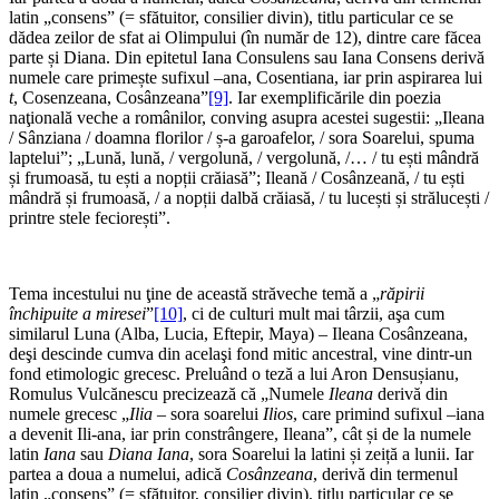
latin „consens” (= sfătuitor, consilier divin), titlu particular ce se
dădea zeilor de sfat ai Olimpului (în număr de 12), dintre care făcea
parte și Diana. Din epitetul Iana Consulens sau Iana Consens derivă
numele care primește sufixul –ana, Cosentiana, iar prin aspirarea lui
t
, Cosenzeana, Cosânzeana”
[9]
. Iar exemplificările din poezia
naţională veche a românilor, conving asupra acestei sugestii: „Ileana
/ Sânziana / doamna florilor / ș-a garoafelor, / sora Soarelui, spuma
laptelui”; „Lună, lună, / vergolună, / vergolună, /… / tu ești mândră
și frumoasă, tu ești a nopții crăiasă”; Ileană / Cosânzeană, / tu ești
mândră și frumoasă, / a nopții dalbă crăiasă, / tu lucești și strălucești /
printre stele feciorești”.
Tema incestului nu ţine de această străveche temă a „
răpirii
închipuite a miresei
”
[10]
, ci de culturi mult mai târzii, aşa cum
similarul Luna (Alba, Lucia, Eftepir, Maya) – Ileana Cosânzeana,
deşi descinde cumva din acelaşi fond mitic ancestral, vine dintr-un
fond etimologic grecesc. Preluând o teză a lui Aron Densușianu,
Romulus Vulcănescu precizează că „Numele
Ileana
derivă din
numele grecesc „
Ilia
– sora soarelui
Ilios
, care primind sufixul –iana
a devenit Ili-ana, iar prin constrângere, Ileana”, cât și de la numele
latin
Iana
sau
Diana Iana
, sora Soarelui la latini și zeiță a lunii. Iar
partea a doua a numelui, adică
Cosânzeana
, derivă din termenul
latin „consens” (= sfătuitor, consilier divin), titlu particular ce se