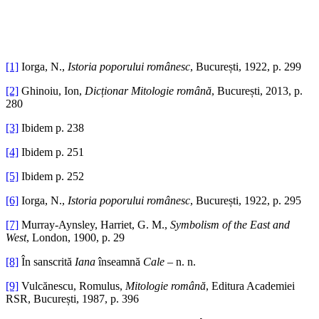
[1]
Iorga, N.,
Istoria poporului românesc
, București, 1922, p. 299
[2]
Ghinoiu, Ion,
Dicționar Mitologie română
, București, 2013, p.
280
[3]
Ibidem p. 238
[4]
Ibidem p. 251
[5]
Ibidem p. 252
[6]
Iorga, N.,
Istoria poporului românesc
, București, 1922, p. 295
[7]
Murray-Aynsley, Harriet, G. M.,
Symbolism of the East and
West
, London, 1900, p. 29
[8]
În sanscrită
Iana
înseamnă
Cale –
n. n.
[9]
Vulcănescu, Romulus,
Mitologie română
, Editura Academiei
RSR, București, 1987, p. 396