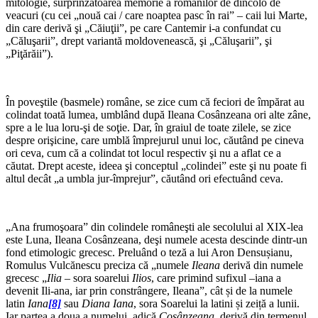
mitologie, surprinzătoarea memorie a românilor de dincolo de
veacuri (cu cei „nouă cai / care noaptea pasc în rai” – caii lui Marte,
din care derivă şi „Căiuţii”, pe care Cantemir i-a confundat cu
„Căluşarii”, drept variantă moldovenească, şi „Căluşarii”, şi
„Piţărăii”).
În poveştile (basmele) române, se zice cum că feciori de împărat au
colindat toată lumea, umblând după Ileana Cosânzeana ori alte zâne,
spre a le lua loru-şi de soţie. Dar, în graiul de toate zilele, se zice
despre orişicine, care umblă împrejurul unui loc, căutând pe cineva
ori ceva, cum că a colindat tot locul respectiv şi nu a aflat ce a
căutat. Drept aceste, ideea şi conceptul „colindei” este şi nu poate fi
altul decât „a umbla jur-împrejur”, căutând ori efectuând ceva.
„Ana frumoşoara” din colindele româneşti ale secolului al XIX-lea
este Luna, Ileana Cosânzeana, deşi numele acesta descinde dintr-un
fond etimologic grecesc. Preluând o teză a lui Aron Densușianu,
Romulus Vulcănescu preciza că „numele
Ileana
derivă din numele
grecesc „
Ilia
– sora soarelui
Ilios
, care primind sufixul –iana a
devenit Ili-ana, iar prin constrângere, Ileana”, cât și de la numele
latin
Iana
[8]
sau
Diana Iana
, sora Soarelui la latini și zeiță a lunii.
Iar partea a doua a numelui, adică
Cosânzeana
, derivă din termenul