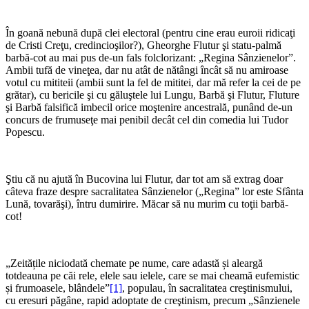
În goană nebună după clei electoral (pentru cine erau euroii ridicaţi
de Cristi Creţu, credincioşilor?), Gheorghe Flutur şi statu-palmă
barbă-cot au mai pus de-un fals folclorizant: „Regina Sânzienelor”.
Ambii tufă de vineţea, dar nu atât de nătângi încât să nu amiroase
votul cu mititeii (ambii sunt la fel de mititei, dar mă refer la cei de pe
grătar), cu bericile şi cu găluştele lui Lungu, Barbă şi Flutur, Fluture
şi Barbă falsifică imbecil orice moştenire ancestrală, punând de-un
concurs de frumuseţe mai penibil decât cel din comedia lui Tudor
Popescu.
Ştiu că nu ajută în Bucovina lui Flutur, dar tot am să extrag doar
câteva fraze despre sacralitatea Sânzienelor („Regina” lor este Sfânta
Lună, tovarăşi), întru dumirire. Măcar să nu murim cu toţii barbă-
cot!
„Zeitățile niciodată chemate pe nume, care adastă și aleargă
totdeauna pe căi rele, elele sau ielele, care se mai cheamă eufemistic
și frumoasele, blândele”
[1]
, populau, în sacralitatea creştinismului,
cu eresuri păgâne, rapid adoptate de creştinism, precum „Sânzienele