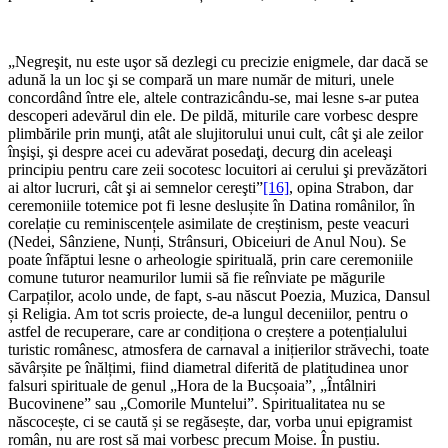
„Negreşit, nu este uşor să dezlegi cu precizie enigmele, dar dacă se
adună la un loc şi se compară un mare număr de mituri, unele
concordând între ele, altele contrazicându-se, mai lesne s-ar putea
descoperi adevărul din ele. De pildă, miturile care vorbesc despre
plimbările prin munţi, atât ale slujitorului unui cult, cât şi ale zeilor
înşişi, şi despre acei cu adevărat posedaţi, decurg din aceleaşi
principiu pentru care zeii socotesc locuitori ai cerului şi prevăzători
ai altor lucruri, cât şi ai semnelor cereşti”
[16]
, opina Strabon, dar
ceremoniile totemice pot fi lesne deslușite în Datina românilor, în
corelație cu reminiscențele asimilate de creștinism, peste veacuri
(Nedei, Sânziene, Nunți, Strânsuri, Obiceiuri de Anul Nou). Se
poate înfăptui lesne o arheologie spirituală, prin care ceremoniile
comune tuturor neamurilor lumii să fie reînviate pe măgurile
Carpaților, acolo unde, de fapt, s-au născut Poezia, Muzica, Dansul
și Religia. Am tot scris proiecte, de-a lungul deceniilor, pentru o
astfel de recuperare, care ar condiționa o creștere a potențialului
turistic românesc, atmosfera de carnaval a inițierilor străvechi, toate
săvârșite pe înălțimi, fiind diametral diferită de platitudinea unor
falsuri spirituale de genul „Hora de la Bucșoaia”, „Întâlniri
Bucovinene” sau „Comorile Muntelui”. Spiritualitatea nu se
născocește, ci se caută și se regăsește, dar, vorba unui epigramist
român, nu are rost să mai vorbesc precum Moise. În pustiu.