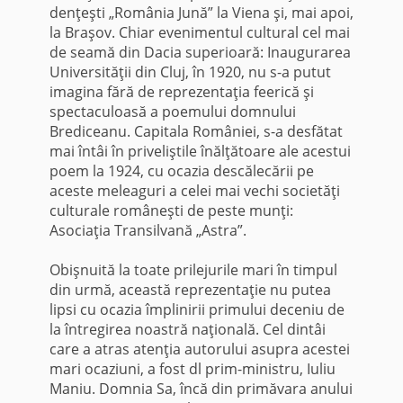
denţeşti „România Jună” la Viena şi, mai apoi,
la Braşov. Chiar evenimentul cultural cel mai
de seamă din Dacia superioară: Inaugurarea
Universităţii din Cluj, în 1920, nu s-a putut
imagina fără de reprezentaţia feerică şi
spectaculoasă a poemului domnului
Brediceanu. Capitala României, s-a desfătat
mai întâi în priveliştile înălţătoare ale acestui
poem la 1924, cu ocazia descălecării pe
aceste melea­guri a celei mai vechi societăţi
culturale româneşti de peste munţi:
Asociaţia Tran­silvană „Astra”.
Obişnuită la toate prilejurile mari în timpul
din urmă, această reprezentaţie nu putea
lipsi cu ocazia împlinirii primului deceniu de
la întregirea noastră naţio­nală. Cel dintâi
care a atras atenţia autorului asupra acestei
mari ocaziuni, a fost dl prim-ministru, Iuliu
Maniu. Domnia Sa, încă din primăvara anului