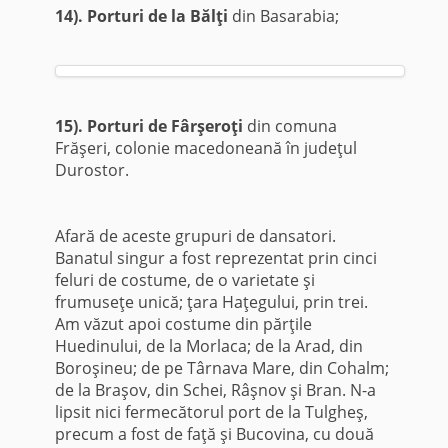
14). Porturi de la Bălţi
din Basarabia;
15). Porturi de Fârşeroţi
din comuna
Frăşeri, colonie macedoneană în judeţul
Durostor.
Afară de aceste grupuri de dansatori.
Banatul singur a fost reprezentat prin cinci
feluri de costume, de o varietate şi
frumuseţe unică; ţara Haţegului, prin trei.
Am văzut apoi costume din părţile
Huedinului, de la Morlaca; de la Arad, din
Boroşineu; de pe Târnava Mare, din Cohalm;
de la Braşov, din Schei, Râşnov şi Bran. N-a
lipsit nici fermecătorul port de la Tulgheş,
precum a fost de faţă şi Bucovina, cu două