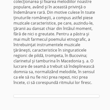
colecţionarea şi fixarea melodiilor noastre
populare, având şi în această privinţă o
îndemânare rară. Din motive culese în toate
ţinuturile româneşti, a compus astfel piese
muzicale caracteristice, pe care, auzindu-le,
ţăranii au dansat chiar din întâiul moment,
fără de nici o greu­tate. Pentru a păstra şi
mai mult farmecul poemului etnografic, a
întrebuinţat instrumentele muzicale
ţărăneşti, caracteristice în singuraticele
regioni: de pildă, trompeta, în Bucovina;
clarinetul şi tamburina în Macedonia ş. a. O
lucrare de seamă a trebuit să îndeplinească
domnia sa, normalizând melodiile, în sensul
ca ele să nu fie nici prea repezi, nici prea
încete, ci să corespundă ritmului lor firesc.