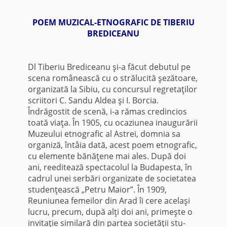
POEM MUZICAL-ETNOGRAFIC DE TIBERIU
BREDICEANU
Dl Tiberiu Brediceanu şi-a făcut debutul pe
scena românească cu o strălucită şezătoare,
organizată la Sibiu, cu concursul regretaţilor
scriitori C. Sandu Aldea şi I. Borcia.
Îndrăgostit de scenă, i-a rămas credincios
toată viaţa. În 1905, cu ocaziunea inaugurării
Muzeului etnografic al Astrei, domnia sa
organiză, întâia dată, acest poem etnografic,
cu elemente bănăţene mai ales. După doi
ani, reeditează spectacolul la Budapesta, în
cadrul unei serbări organizate de societatea
studen­ţească „Petru Maior”. În 1909,
Reuniunea femeilor din Arad îi cere acelaşi
lucru, precum, după alţi doi ani, primeşte o
invitaţie similară din partea societăţii stu­