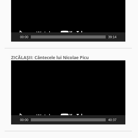
00:00
39:14
ZICĂLAŞII: Cântecele lui Nicolae Picu
Video
Player
00:00
40:37