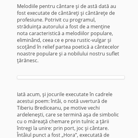
Melodiile pentru cântare şi de astă dată au
fost executate de cântăreţi şi cân­tăreţe de
profesiune. Potrivit cu programul,
străduinţa autorului a fost de a men­ţine
nota caracteristică a melodiilor populare,
eliminând, ceea ce e prea rustic-vulgar şi
scoţând în relief partea poetică a cântecelor
noastre populare şi a nobi­lului nostru suflet
ţărănesc.
Iată acum, şi jocurile executate în cadrele
acestui poem: întâi, o notă uver­tură de
Tiberiu Brediceanu, pe motive vechi
ardeleneşti, care se termină aşa de simbolic
cu o măreaţă chemare prin tulnic a ţării
întregi la unire: prin port, joc şi cântare.
Întâiul punct a fost „Hora”, executată de