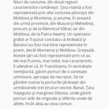
feluri de costume, din două regiuni
caracteristice româneşti. Ţara mamă a fost
reprezentată prin alte costume pitoreşti din
Moldova şi Muntenia, şi anume, în această
din urmă provincie, din Muscel şi Mehedinţi,
precum şi de la Râmnicul Vâlcei; iar din
Moldova, de la Piatra Neamţ. Un spectator
grăbit ar fi putut constata că Ardealul şi
Banatul au fost mai bine reprezentate în
poem, decât Muntenia şi Moldova. Greşeală.
Aceste ţări au fost reprezentate prin ce au
ele mai frumos, mai nobil, mai caracteristic.
E adevărat că, în Transilvania, în vecinătate
nemijlo­cită, găsim porturi de o varietate
uimitoare, aproape de necrezut. Să ne
gândim numai la porturile ţărăneşti din
următoarele trei ţinuturi vecine: Banat, Ţara
Haţegului şi marginea Sibiului, unde găsim
porturi atât de originale şi diferite unele de
altele, încât abia au ceva comun.