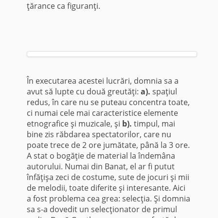
ţărance ca figuranţi.
În executarea acestei lucrări, domnia sa a
avut să lupte cu două greutăţi:
a).
spa­ţiul
redus, în care nu se puteau concentra toate,
ci numai cele mai caracteristice elemente
etnografice şi muzicale, şi
b).
timpul, mai
bine zis răbdarea spectatorilor, care nu
poate trece de 2 ore jumătate, până la 3 ore.
A stat o bogăţie de material la îndemâna
autorului. Numai din Banat, el ar fi putut
înfăţişa zeci de costume, sute de jocuri şi mii
de melodii, toate diferite şi interesante. Aici
a fost problema cea grea: selecţia. Şi domnia
sa s-a dovedit un selecţionator de primul