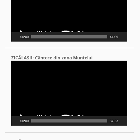
00:00
44:09
ZICĂLAŞII: Cântece din zona Muntelui
Video
Player
00:00
37:23