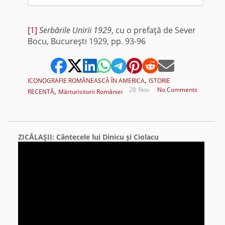
[1]
Serbările Unirii 1929
, cu o prefaţă de Sever
Bocu, Bucureşti 1929, pp. 93-96
,
ICONOGRAFIE ROMÂNEASCĂ ÎN AMERICA
ISTORIE
,
28
Nov
No Comments
RECENTĂ
Mărturisitorii României
ZICĂLAŞII: Cântecele lui Dinicu şi Ciolacu
Video
Player