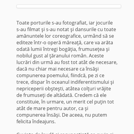
Toate porturile s-au fotografiat, iar jocurile
s-au filmat şi s-au notat şi dansu­rile cu toate
amănuntele lor coreografice, urmând să se
editeze într-o operă măreaţă, care va arăta
odată lumii întregi bogăţia, frumuseţea şi
nobilul gust al ţăranului român. Aceste
lucrări din urmă au fost tot atât de necesare,
dacă nu chiar mai necesare ca însăşi
compunerea poemului, fiindcă, pe zi ce
trece, dispar în oceanul indiferentismului şi
nepriceperii obşteşti, atâtea colţuri vrăjite
de frumuseţi de altădată. Credem că ele
constituie, în urmare, un merit cel puţin tot
atât de mare pentru autor, ca şi
compunerea însăşi. De aceea, nu putem
felicita îndeajuns.