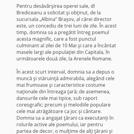
Pentru desăvârşirea operei sale, dl
Brediceanu a solicitat şi obţinut, de la
sucursala „Albina” Braşov, al cărei director
este, un concediu de trei luni de zile. În acest
timp, domnia sa a pregătit întreg poemul
acesta magnific, care a fost punctul
culminant al zilei de 10 Mai şi care a încântat
masele largi ale populaţiei din Capitala, în
următoarele două zile, la Arenele Romane.
În acest scurt interval, domnia sa a depus o
muncă şi stăruinţă admirabila, alegând cele
mai frumoase şi caracteristice costume
naţionale din întreaga ţară; de asemenea,
dansurile cele mai tipice, sub raport
coreografic; precum şi melodiile popu­lare
cele mai atrăgătoare ca joc şi cântare.
Domnia sa a angajat ţărani ca executanţi în
rolurile active ale poemului, iar pentru
partea de decor, o mulţime de alţi ţărani şi