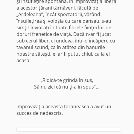
şi însufleţire spontană, în improvizaţia liberă
a acestor ţărani târnăveni, făcută pe
„Ardeleana”, încât spectatorii, văzând
însufleţirea şi voioşia cu care dansau, s-au
simţit învioraţi în toate fibrele fiinţei lor de
doruri frenetice de viaţă. Dacă n-ar fi jucat
sub cerul liber, ci undeva, într-o încăpere cu
tavanul scund, ca în atâtea din hanurile
noastre săteşti, ei ar fi putut chiui, ca la ei
acasă:
„Ridică-te grindă în sus,
Să nu zici că nu ţi-a in spus”…
Improvizaţia aceasta ţărănească a avut un
succes de nedescris.