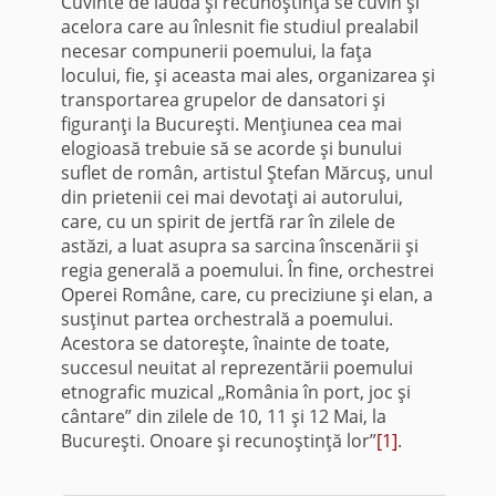
Cuvinte de laudă şi recunoştinţă se cuvin şi
acelora care au înlesnit fie stu­diul prealabil
necesar compunerii poemului, la faţa
locului, fie, şi aceasta mai ales, organizarea şi
transportarea grupelor de dansatori şi
figuranţi la Bucureşti. Menţiunea cea mai
elogioasă trebuie să se acorde şi bunului
suflet de român, artistul Ştefan Mărcuş, unul
din prietenii cei mai devotaţi ai autorului,
care, cu un spirit de jertfă rar în zilele de
astăzi, a luat asupra sa sarcina înscenării şi
regia generală a poemului. În fine, orchestrei
Operei Române, care, cu preciziune şi elan, a
susţinut partea orchestrală a poemului.
Acestora se datoreşte, înainte de toate,
succesul neuitat al reprezentării poemului
etnografic muzical „România în port, joc şi
cântare” din zilele de 10, 11 şi 12 Mai, la
Bucureşti. Onoare şi recunoştinţă lor”
[1]
.