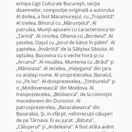
echipa Ligii Culturale Bucureşti, secţia
doamnelor, compoziţie originală a autorului.
Al doilea, a fost Maramureşul, cu „Tropotită”.
Al treilea, Bihorul cu „Mărunţelul”. Al
patrulea, Munţii apuseni cu caracteristica lor
„Ţarină”. Al cincilea, Oltenia cu „Bordeiul”. Al
şaselea, Oaşul cu „Jocul de bătut în pălmi”. Al
şaptelea, „Învârtită” de la Săliştea Sibiului. Al
optulea, Bucovina cu o veche horă şi cu
„Arcanul”. Al nouălea, Muntenia cu „Brâul” şi
„Mânioasa”. Al zecelea, „Haţegana” din ţara
cu acelaşi nume. Al unspre­zecelea, Banatul,
cu „Pe loc”. Al doisprezecelea, „Ţimburelul” şi
o „Moldovenească” din Moldova. Al
treisprezecelea, „Bitolianca”, de la coloniştii
macedoneni din Durostor. Al
patrusprezecelea, „Basarabeasca” din
Basarabia. Şi, in sfârşit, neîntrecuţii căluşeri
de pe Târnava. Ei au jucat: „Bătuta”,
„Căluşerul” şi „Ardeleana”. A fost atâta avânt