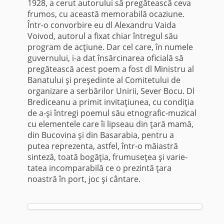
1928, a cerut autorului să pregătească ceva
frumos, cu această memorabilă ocaziune.
Într-o convorbire eu dl Alexandru Vaida
Voivod, autorul a fixat chiar întregul său
program de acţiune. Dar cel care, în numele
guvernului, i-a dat însărcinarea ofi­cială să
pregătească acest poem a fost dl Ministru al
Banatului şi preşedinte al Comitetului de
organizare a serbărilor Unirii, Sever Bocu. Dl
Brediceanu a pri­mit invitaţiunea, cu condiţia
de a-şi întregi poemul său etnografic-muzical
cu ele­mentele care îi lipseau din ţară mamă,
din Bucovina şi din Basarabia, pentru a
putea reprezenta, astfel, într-o măiastră
sinteză, toată bogăţia, frumuseţea şi varie­
tatea incomparabilă ce o prezintă ţara
noastră în port, joc şi cântare.