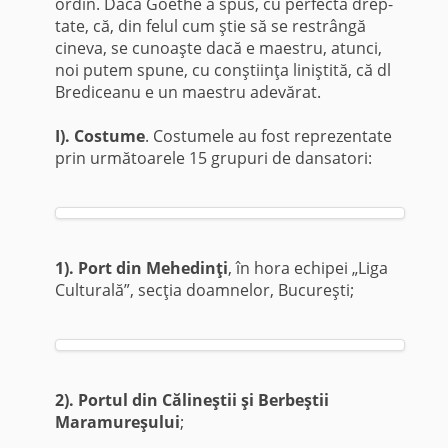
ordin. Dacă Goethe a spus, cu perfectă drep­
tate, că, din felul cum ştie să se restrângă
cineva, se cunoaşte dacă e maestru, atunci,
noi putem spune, cu conştiinţa liniştită, că dl
Brediceanu e un maestru adevărat.
I). Costume
. Costumele au fost reprezentate
prin următoarele 15 grupuri de dansatori:
1). Port din Mehedinţi
, în hora echipei „Liga
Culturală”, secţia doamnelor, Bucu­reşti;
2). Portul din Călineştii şi Berbeştii
Maramureşului
;