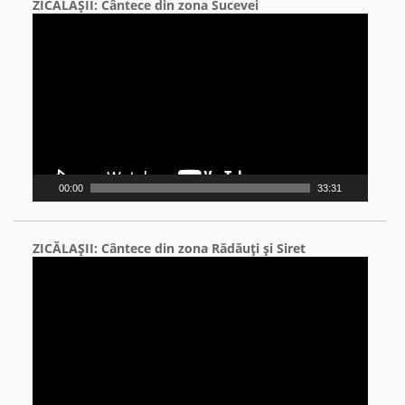
ZICĂLAŞII: Cântece din zona Sucevei
Video
Player
00:00
33:31
ZICĂLAŞII: Cântece din zona Rădăuţi şi Siret
Video
Player