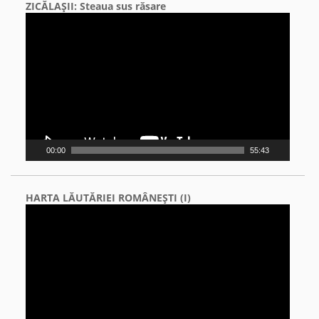
ZICĂLAŞII: Steaua sus răsare
Video
Player
00:00
55:43
HARTA LĂUTĂRIEI ROMÂNEŞTI (I)
Video
Player