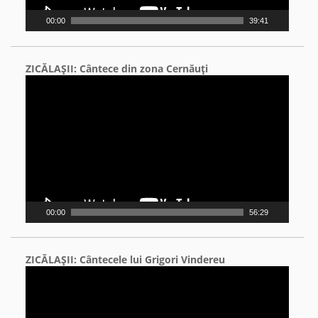
00:00
39:41
ZICĂLAŞII: Cântece din zona Cernăuţi
Video
Player
00:00
56:29
ZICĂLAŞII: Cântecele lui Grigori Vindereu
Video
Player