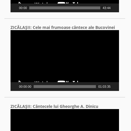
00:00
43:44
ZICĂLAŞII: Cele mai frumoase cântece ale Bucovinei
Video
Player
00:00:00
01:03:35
ZICĂLAŞII: Cântecele lui Gheorghe A. Dinicu
Video
Player