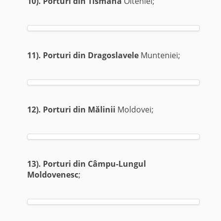
10). Porturi din Tismana
Olteniei;
11). Porturi
din Dragos
lavele
Munteniei;
12). Porturi din Mălinii
Moldovei;
13). Porturi din Câmpu-Lungul
Moldovenesc
;