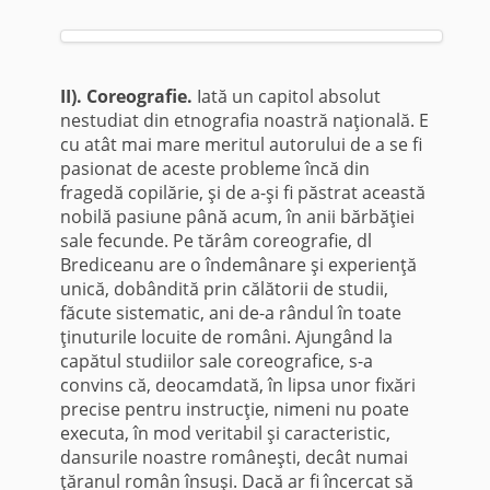
II).
Coreografie.
Iată un capitol absolut
nestudiat din etnografia noastră naţională. E
cu atât mai mare meritul autorului de a se fi
pasionat de aceste pro­bleme încă din
fragedă copilărie, şi de a-şi fi păstrat această
nobilă pasiune până acum, în anii bărbăţiei
sale fecunde. Pe tărâm coreografie, dl
Brediceanu are o înde­mânare şi experienţă
unică, dobândită prin călătorii de studii,
făcute sistematic, ani de-a rândul în toate
ţinuturile locuite de români. Ajungând la
capătul studiilor sale coreografice, s-a
convins că, deocamdată, în lipsa unor fixări
precise pentru instrucţie, nimeni nu poate
executa, în mod veritabil şi caracteristic,
dansurile noastre româneşti, decât numai
ţăranul român însuşi. Dacă ar fi încercat să