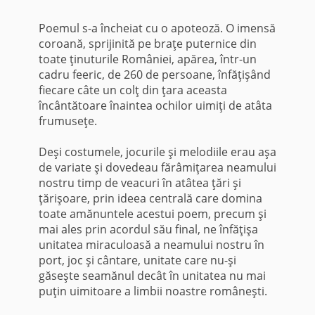
Poemul s-a încheiat cu o apoteoză. O imensă
coroană, sprijinită pe braţe puternice din
toate ţinuturile României, apărea, într-un
cadru feeric, de 260 de persoane, înfăţişând
fiecare câte un colţ din ţara aceasta
încântătoare înaintea ochilor uimiţi de atâta
frumuseţe.
Deşi costumele, jocurile şi melodiile erau aşa
de variate şi dovedeau fărâmi­ţarea neamului
nostru timp de veacuri în atâtea ţări şi
ţărişoare, prin ideea centrală care domina
toate amănuntele acestui poem, precum şi
mai ales prin acordul său final, ne înfăţişa
unitatea miraculoasă a neamului nostru în
port, joc şi cân­tare, unitate care nu-şi
găseşte seamănul decât în unitatea nu mai
puţin uimitoare a limbii noastre româneşti.