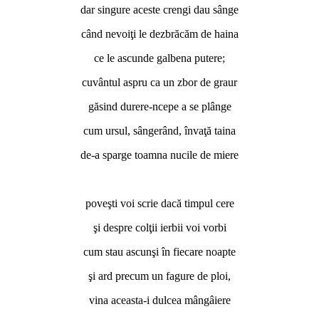
dar singure aceste crengi dau sânge
când nevoiţi le dezbrăcăm de haina
ce le ascunde galbena putere;
cuvântul aspru ca un zbor de graur
găsind durere-ncepe a se plânge
cum ursul, sângerând, învaţă taina
de-a sparge toamna nucile de miere
*
poveşti voi scrie dacă timpul cere
şi despre colţii ierbii voi vorbi
cum stau ascunşi în fiecare noapte
şi ard precum un fagure de ploi,
vina aceasta-i dulcea mângâiere