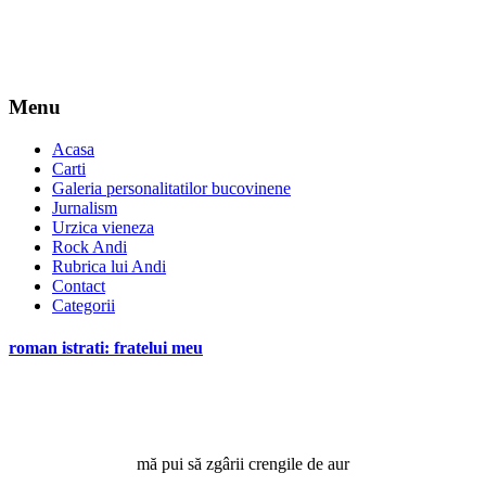
Menu
Acasa
Carti
Galeria personalitatilor bucovinene
Jurnalism
Urzica vieneza
Rock Andi
Rubrica lui Andi
Contact
Categorii
roman istrati: fratelui meu
mă pui să zgârii crengile de aur