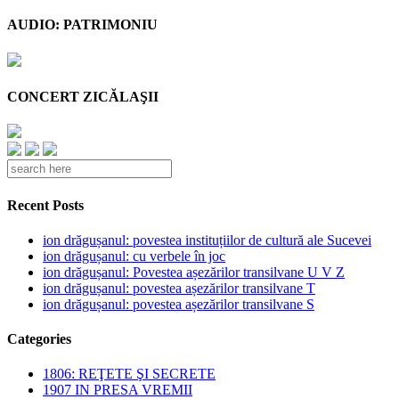
AUDIO: PATRIMONIU
CONCERT ZICĂLAŞII
Recent Posts
ion drăgușanul: povestea instituțiilor de cultură ale Sucevei
ion drăgușanul: cu verbele în joc
ion drăgușanul: Povestea așezărilor transilvane U V Z
ion drăgușanul: povestea așezărilor transilvane T
ion drăgușanul: povestea așezărilor transilvane S
Categories
1806: REŢETE ŞI SECRETE
1907 IN PRESA VREMII