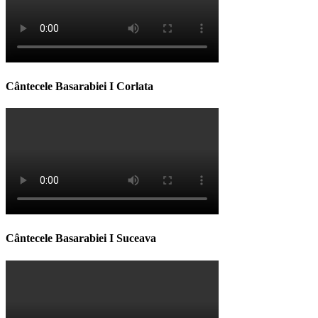
Cântecele Basarabiei I Corlata
Cântecele Basarabiei I Suceava