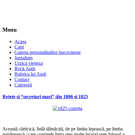
Menu
Acasa
Carti
Galeria personalitatilor bucovinene
Jurnalism
Urzica vieneza
Rock Andi
Rubrica lui Andi
Contact
Categorii
Reţete şi “secreturi mari” din 1806 şi 1825
*
Această cărticică, întâi tălmăcită, de pe limba leşească, pe limba
românească / care cuprinde întru sine multe lucruri spre folosul a