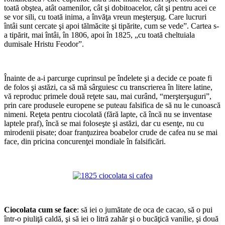
toată obştea, atât oamenilor, cât şi dobitoacelor, cât şi pentru acei ce
se vor sili, cu toată inima, a învăţa vreun meşterşug. Care lucruri
întâi sunt cercate şi apoi tălmăcite şi tipărite, cum se vede”. Cartea s-
a tipărit, mai întâi, în 1806, apoi în 1825, „cu toată cheltuiala
dumisale Hristu Feodor”.
*
Înainte de a-i parcurge cuprinsul pe îndelete şi a decide ce poate fi
de folos şi astăzi, ca să mă sârguiesc cu transcrierea în litere latine,
vă reproduc primele două reţete sau, mai curând, “merşterşuguri”,
prin care produsele europene se puteau falsifica de să nu le cunoască
nimeni. Reţeta pentru ciocolată (fără lapte, că încă nu se inventase
laptele praf), încă se mai foloseşte şi astăzi, dar cu esenţe, nu cu
mirodenii pisate; doar franţuzirea boabelor crude de cafea nu se mai
face, din pricina concurenţei mondiale în falsificări.
*
*
Ciocolata cum se face
: să iei o jumătate de oca de cacao, să o pui
într-o piuliţă caldă, şi să iei o litră zahăr şi o bucăţică vanilie, şi două