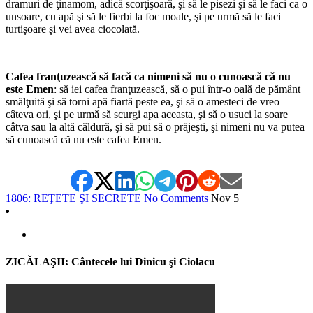
dramuri de ţinamom, adică scorţişoară, şi să le pisezi şi să le faci ca o
unsoare, cu apă şi să le fierbi la foc moale, şi pe urmă să le faci
turtişoare şi vei avea ciocolată.
*
Cafea franţuzească să facă ca nimeni să nu o cunoască că nu
este Emen
: să iei cafea franţuzească, să o pui într-o oală de pământ
smălţuită şi să torni apă fiartă peste ea, şi să o amesteci de vreo
câteva ori, şi pe urmă să scurgi apa aceasta, şi să o usuci la soare
câtva sau la altă căldură, şi să pui să o prăjeşti, şi nimeni nu va putea
să cunoască că nu este cafea Emen.
1806: REŢETE ŞI SECRETE
No Comments
Nov
5
ZICĂLAŞII: Cântecele lui Dinicu şi Ciolacu