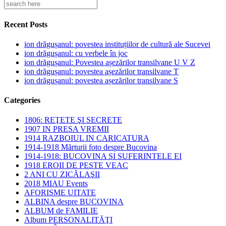
Recent Posts
ion drăgușanul: povestea instituțiilor de cultură ale Sucevei
ion drăgușanul: cu verbele în joc
ion drăgușanul: Povestea așezărilor transilvane U V Z
ion drăgușanul: povestea așezărilor transilvane T
ion drăgușanul: povestea așezărilor transilvane S
Categories
1806: REŢETE ŞI SECRETE
1907 IN PRESA VREMII
1914 RAZBOIUL IN CARICATURA
1914-1918 Mărturii foto despre Bucovina
1914-1918: BUCOVINA SI SUFERINTELE EI
1918 EROII DE PESTE VEAC
2 ANI CU ZICĂLAŞII
2018 MIAU Events
AFORISME UITATE
ALBINA despre BUCOVINA
ALBUM de FAMILIE
Album PERSONALITĂŢI